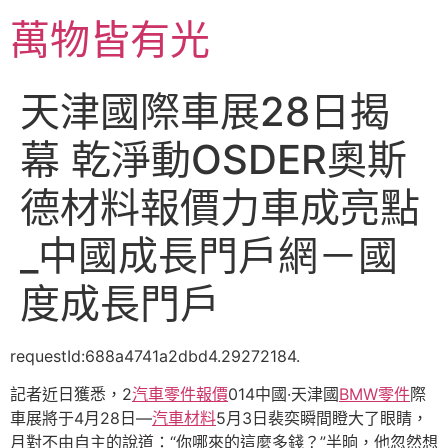
跳
萬物皆有光
至
主
要
天津國際車展28日揭
內
容
幕 乾淨動OSDER奧斯
德材料報價力車成亮點
_中國成長門戶網－國
度成長門戶
requestId:688a4741a2dbd4.29272184.
記者近日獲悉，2
汽車零件報價
014中國·天津國
BMW零件
際
車展將于4月28日—
汽車材料
5月3日裴奕瞬間瞪大了眼睛，
月對不由自主的說道：“你哪來的這麼多錢？”半晌，他忽然想