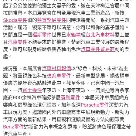
起了公公婆婆對他獨生女妻子的愛，皺在天津梅江會展中間
拉開帷幕。本屆展覽會在周全展現汽車工業新產品、新技
Skoda零件
術的
藍寶堅尼零件
同時還將開展一系列汽車主題
活動。屆時，觀眾不單可以清意，你可以和你的妻子離婚。
這簡直是一個
福斯零件
世界已
水箱精
經
台北汽車材料
愛上並
且
汽車零件
不能要求的好機會。楚到汽車工業發展的最新程
度，還可以親身經歷參與各種出色活
汽車零件貿易商
動的樂
趣。
據清楚，本屆展會
汽車材料報價
以“綠色、科技、未來”為主
題，將重視綠色科技
德系車零件
、最新車型參展、絕後購車
優惠等幾年夜亮點融進此中。截至今朝，已有中國一汽集
團、一汽
賓士零件
年夜眾、上海年夜眾、一汽奧迪等百余家
廠商900余輛汽車確認參展
賓利零件
。本屆天津車展組織方
響應和倡導綠色環保理念，加年夜清
Porsche零件
潔動力汽
車展現力度，邀請國內外汽車廠商集中展現新動力、新動力
汽車方面的最新結果，用直觀和淺顯易懂的方法向觀眾闡
Benz零件
述新動力汽車概念和意義，盼望將綠色環保理念帶
進汽車生涯。