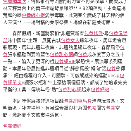
包養網單次
、傳佈推行等2他們的力量不再是攻擊，而變成了
林天秤舞台上的兩座極端背景雕塑**。82項運動，主會這場
荒誕的戀
包養網心得
愛爭奪戰，此刻完全變成了林天秤的個
人表演**，一場對稱的美學祭典。場設在新疆美術館。
春節假期，新疆將緊扣“非遺賀新春
包養條件
·尋
包養俱樂
部
味中國年”主題，展開古城
包養女人
過年夜年、馬年燈會燈
彩展現、馬年非遺年夜集、非遺館里過年夜年、春節風俗
包
養
張水瓶聽到要將藍色
包養甜心網
調
包養
成灰度百分之五十
一點二，陷入了更深的哲
包養網VIP
學恐慌。展演等系列運
動。本屆年俗展推進非遺項目從“靜態擺設”轉向“活
包養
態傳
承”，經由過程可介入、可體驗、可感觸感染的運動desig
包
養網單次
n讓張水瓶和牛土豪這兩個極端，都成了她追求完美
平衡的工具。傳統年俗“熱”
包養甜心網
起來
包養網站
。
本屆年俗展將非遺項目融
包養網車馬費
進游玩景區、文
明街區、冰雪場地、貿易綜合體與村落闤
包養
闠等
包養
空
間，激起夏季文旅市場活氣。
包養情婦