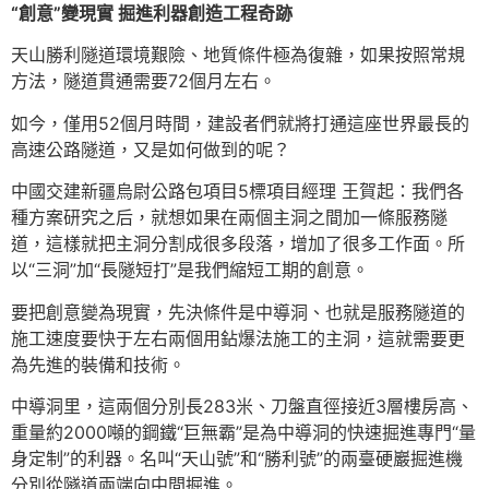
“創意”變現實 掘進利器創造工程奇跡
天山勝利隧道環境艱險、地質條件極為復雜，如果按照常規
方法，隧道貫通需要72個月左右。
如今，僅用52個月時間，建設者們就將打通這座世界最長的
高速公路隧道，又是如何做到的呢？
中國交建新疆烏尉公路包項目5標項目經理 王賀起：我們各
種方案研究之后，就想如果在兩個主洞之間加一條服務隧
道，這樣就把主洞分割成很多段落，增加了很多工作面。所
以“三洞”加“長隧短打”是我們縮短工期的創意。
要把創意變為現實，先決條件是中導洞、也就是服務隧道的
施工速度要快于左右兩個用鉆爆法施工的主洞，這就需要更
為先進的裝備和技術。
中導洞里，這兩個分別長283米、刀盤直徑接近3層樓房高、
重量約2000噸的鋼鐵“巨無霸”是為中導洞的快速掘進專門“量
身定制”的利器。名叫“天山號”和“勝利號”的兩臺硬巖掘進機
分別從隧道兩端向中間掘進。