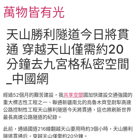
跳
萬物皆有光
至
主
要
天山勝利隧道今日將貫
內
容
通 穿越天山僅需約20
分鐘去九宮格私密空間
_中國網
經過52個月的艱苦建設，我
共享空間
國加快建設交通強國的
重大標志性工程之一、聯通新疆南北的烏魯木齊至尉犁高速
公路控制性工程天山勝利隧道今天將貫通，這也將刷新世界
最長高速公路隧道的紀錄。
此前，通過國道216線翻越天山要用時約3個小時，天山勝利
隧道貫通后，穿越天山僅需約20分鐘。