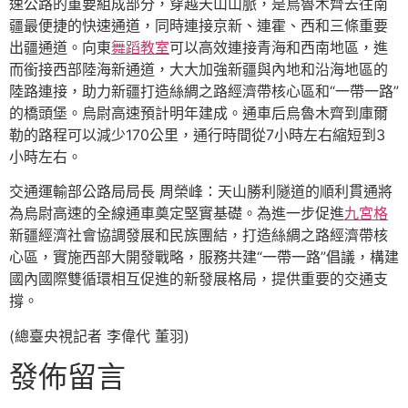
速公路的重要組成部分，穿越天山山脈，是烏魯木齊去往南
疆最便捷的快速通道，同時連接京新、連霍、西和三條重要
出疆通道。向東
舞蹈教室
可以高效連接青海和西南地區，進
而銜接西部陸海新通道，大大加強新疆與內地和沿海地區的
陸路連接，助力新疆打造絲綢之路經濟帶核心區和“一帶一路”
的橋頭堡。烏尉高速預計明年建成。通車后烏魯木齊到庫爾
勒的路程可以減少170公里，通行時間從7小時左右縮短到3
小時左右。
交通運輸部公路局局長 周榮峰：天山勝利隧道的順利貫通將
為烏尉高速的全線通車奠定堅實基礎。為進一步促進
九宮格
新疆經濟社會協調發展和民族團結，打造絲綢之路經濟帶核
心區，實施西部大開發戰略，服務共建“一帶一路”倡議，構建
國內國際雙循環相互促進的新發展格局，提供重要的交通支
撐。
(總臺央視記者 李偉代 董羽)
發佈留言