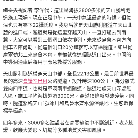
總臺央視記者 李偉代：這里是海拔2800多米的天山勝利隧
道施工現場。現在正是中午，一天中氣溫最高的時候，但氣
溫也只有零下22攝氏度。我身后就是天山勝利隧道在天山北
麓的進口端，隧道就是從這里穿越天山，一直打過去到南
麓。大家可以看到三個洞口依次排列，未來從烏魯木齊方向
開車去庫爾勒，從這個洞口20分鐘就可以穿過隧道。如果從
庫爾勒北上來烏魯木齊，車輛就從這個隧道口出來。中間的
中導洞通車后將用于應急救援等服務。
天山勝利隧道橫穿天山中部，全長22.13公里，是目前世界最
長的高速
會議室出租
公路隧道，設計時速100公里，為分離式
雙向四車道、也就是單洞兩車道隧道。隧道地處天山深處無
人區，施工平均海拔超過3000米，穿越16條斷裂破碎帶。同
時，隧道緊臨天山1號冰川和烏魯木齊水源保護地，生態環保
標準極高。
四年多來，3000多名建設者在高寒缺氧中不斷創新，攻克巖
爆、軟巖大變形、坍塌等多種地質災害和風險。