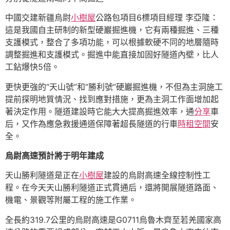
中國交建新疆烏尉
小樹屋
公路包項目6標項目經理 李亞隆：
這是我國自主研制的新型硬巖掘進機，它有兩種掘進、三種
支護模式，整合了多項功能，可以根據軟硬不同的地層隨時
調整掘進和支護模式。掘進中能直接加固好隧道內壁，比人
工鉆爆快5倍。
更快更強的“天山號”和“勝利號”硬巖掘進機，不但為主洞施工
提前探明地質情況、找到應對措施，更為主洞工作面增加起
著決定作用。隧道建設時它能大大提高掘進效率，通
分享
車
后，又作為應急救援通道保障著超長隧道的行車
時租空間
安
全。
烏尉高速預計將于明年建成
天山勝利隧道是正在
小樹屋
建設的烏尉高速全線控制性工
程。在今天天山勝利隧道正式貫通后，還將開展隧道路面、
機電、景觀等附屬工程的施工作業。
全長約319.7公里的烏尉高速是G0711烏魯木齊至若羌國家高