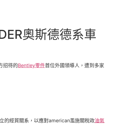
DER奧斯德德系車
方招待的
Bentley零件
首位外國領導人，遭到多家
經貿關系，以應對american濫施關稅政
油氣