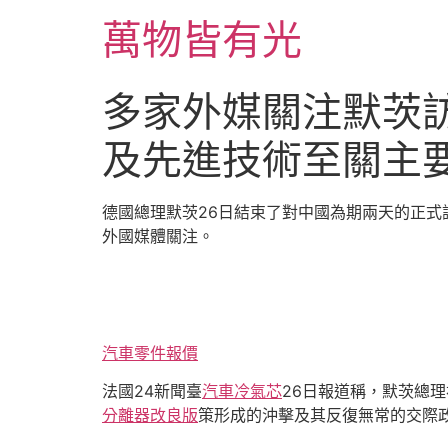
跳
萬物皆有光
至
主
要
多家外媒關注默茨訪
內
容
及先進技術至關主
德國總理默茨26日結束了對中國為期兩天的正式
外國媒體關注。
汽車零件報價
法國24新聞臺
汽車冷氣芯
26日報道稱，默茨總理
分離器改良版
策形成的沖擊及其反復無常的交際