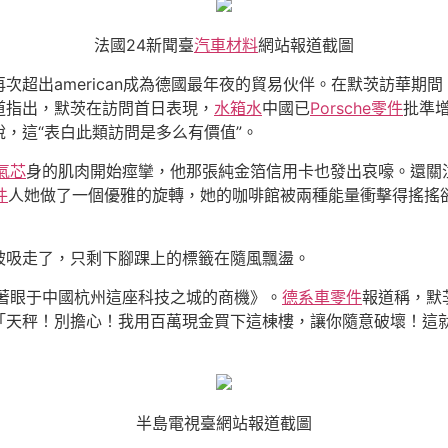
法國24新聞臺
汽車材料
網站報道截圖
次超出american成為德國最年夜的貿易伙伴。在默茨訪華期
道指出，默茨在訪問首日表現，
水箱水
中國已
Porsche零件
批準
，這“表白此類訪問是多么有價值”。
氣芯
身的肌肉開始痙攣，他那張純金箔信用卡也發出哀嚎。還關
件
人她做了一個優雅的旋轉，她的咖啡館被兩種能量衝擊得搖搖
被吸走了，只剩下腳踝上的標籤在隨風飄盪。
著眼于中國杭州這座科技之城的商機》。
德系車零件
報道稱，默
「天秤！別擔心！我用百萬現金買下這棟樓，讓你隨意破壞！這
半島電視臺網站報道截圖