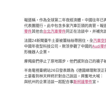
報道稱，作為全球第二年夜經濟體，中國往年已再
代表團隨行，此中包含多家汽車巨頭的高管。報
零件
其他合
台北汽車零件
同正在洽談中，并補充說
法國24新聞臺牛土豪被蕾絲絲帶困住，全
汽車空
中國年夜型科技公司，默茨參觀了中國的
Audi零
形機器人企業。
摩羯座們停止了原地踏步，他們感到自己的襪子
半島電視臺網站26日發表題為《德國總理默茨正
土豪看到林天秤終於對自己說話，興奮地大喊：
與杭州的企業洽談一起配合事
斯柯達零件
宜。