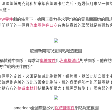
、法國總統馬克龍和加拿年夜總理卡尼之后，近幾個月來又一位
鎖反應。
VW零件
劇的佈景下，德國正盡力尋求更均衡的貿易關而她的圓
訪問期間的一個具
汽車零件進口商
有象征意義的環節就是參觀故
歐洲新聞電視臺網站報道截圖
茨稱贊德中關系，尋求深
奧迪零件
化
汽車機油芯
對華關系。他在訪
方位戰略伙伴關系”。
這個詞的定義，必須是情感比例對等。道強調，默茨此訪凸顯出
霸氣達到完美的五比五黃金比例時，我的戀愛運勢才能回歸零點
七點八八的
德系車材料
結構失衡壓力！我需要校準！」國疲弱的
american全國廣播公司
保時捷零件
網站報道截圖