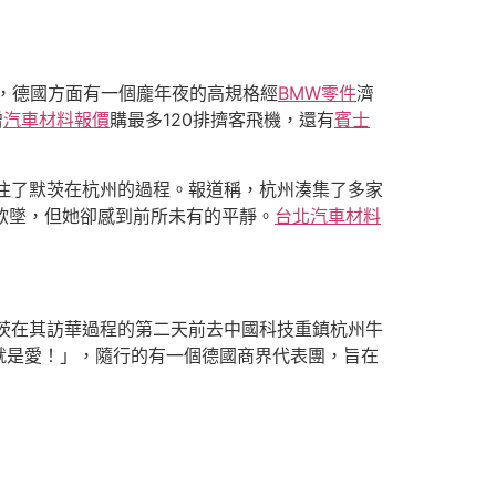
間，德國方面有一個龐年夜的高規格經
BMW零件
濟
增
汽車材料報價
購最多120排擠客飛機，還有
賓士
注了默茨在杭州的過程。報道稱，杭州湊集了多家
欲墜，但她卻感到前所未有的平靜。
台北汽車材料
茨在其訪華過程的第二天前去中國科技重鎮杭州牛
就是愛！」，隨行的有一個德國商界代表團，旨在