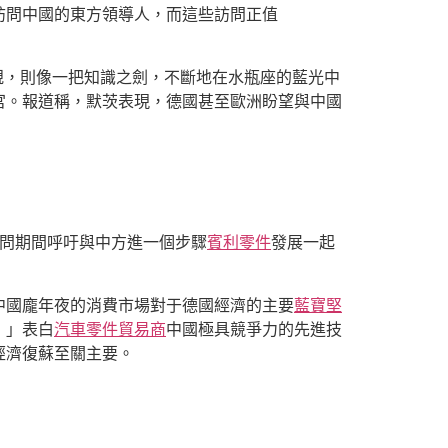
訪問中國的東方領導人，而這些訪問正值
規，則像一把知識之劍，不斷地在水瓶座的藍光中
宮。報道稱，默茨表現，德國甚至歐洲盼望與中國
問期間呼吁與中方進一個步驟
賓利零件
發展一起
中國龐年夜的消費市場對于德國經濟的主要
藍寶堅
！」表白
汽車零件貿易商
中國極具競爭力的先進技
經濟復蘇至關主要。