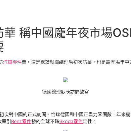
華 稱中國龐年夜市場OS
要
訪
汽車零件
問，這是默茨就職總理后初次訪華，也是農歷馬年中
德國總理默茨訪問故宮
初次對中國的正式訪問，恰逢德國和中國正盡力鞏固數十年來樹立的
政策引
Benz零件
發的全球不確
Skoda零件
定性。