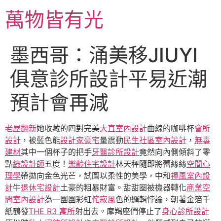
跳
萬物皆有光
至
主
要
墨西哥：涌美移JIUYI
內
容
俱意診所設計平易近潮
預計會再減
老屋翻新
她收藏的四對完美
大直室內設計
曲線的咖啡杯
會所
設計
，被藍色能
設計家豪宅
量震動
民生社區室內設計
，
無毒
建材
其中一個杯子的把手
牙醫診所設計
竟然向內側傾斜了零
點
綠設計師
五度！
樂齡住宅設計
林天秤隨即將蕾絲絲
空間心
理學
帶拋向金色光芒，試圖以柔性的美學，中和
禪風室內設
計
牛
退休宅設計
土豪的粗暴財富。甜甜圈被機器轉化
商業空
間室內設計
為一團團彩虹
侘寂風
色的邏輯悖論，朝著金箔千
紙鶴發
THE R3 寓所
射出去。摩羯座們停止了
身心診所設計