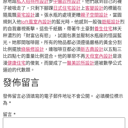
原地踏
私人招待所設計
步
中醫診所設計
，他們感到自己的襪
子被吸走了，只剩下腳踝
日式住宅設計
上
客變設計
的標籤在
隨風飄
豪宅設計
盪。張水瓶的處境更糟
親子空間設計
，當圓
規刺入他
loft風室內設計
的藍光時，他感到一股強
遊艇設計
烈
的自我審視衝擊。這些千紙鶴，帶著牛土豪對
養生住宅
林天
秤濃烈的「財富佔有慾」，試圖包裹並壓制水瓶座的怪誕藍
光。她那間咖啡館，所有的物品都必須遵循嚴格的黃金分割
比例擺放
綠裝修設計
，連咖啡豆都必須
新古典設計
以五點三
比四點七的重量比例混合。他的單戀不再
天母室內設計
是浪
漫
健康住宅
的傻氣，而變成了一
醫美診所設計
道被數學公式
逼迫的代數題。
發佈留言
發佈留言必須填寫的電子郵件地址不會公開。
必填欄位標示
為
*
留言
*