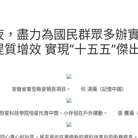
，盡力為國民群眾多辦實
質增效 實現“十五五”傑
安徽省東至縣安頓房項目。 何 清攝（記憶中國）
恒星科技學院恒星托育中間，小伴侶在戶外運動。 張 鷹攝
道同心專心村社區，居平易近在更換新的資料改革后的街巷歇息