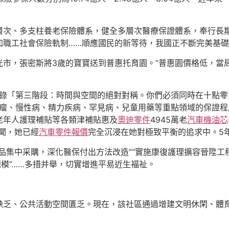
層次、多支柱養老保險體系，健全多層次醫療保證體系，奉行長
加職工社會保險軌制……順應國民的新等待，我國正不斷完美基
光市，張密斯將3歲的寶寶送到普惠托育園。“普惠園價格低，當
目錄「第三階段：時間與空間的絕對對稱。你們必須同時在十點
腫瘤、慢性病、精力疾病、罕見病、兒童用藥等重點領域的保證程
老年人護理補貼等各類津補貼惠及
奧迪零件
4945萬老
汽車機油芯
不聞，她已經
汽車零件報價
完全沉浸在她對極致平衡的追求中。5年1
品集中采購，深化醫保付出方法改造”“實施康復護理擴容晉陞
規模”……多措并舉，切實增進平易近生福祉。
缺乏、公共活動空間匱乏。現在，該社區通過增建文明休閑、體