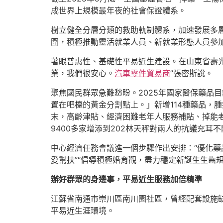
成世界上規模最年夜的社會保證體系。
樹立健全分層分類的救助軌制體系，加速發展多
圍，積極推動靈活就業人員、新就業形態人員參
著眼普惠性、基礎性平易近生建設。在山東省壽
業，我們很安心。
汽車零件貿易商
”張密斯說。
聚焦國民群眾急難愁盼。2025年國家醫保藥品
置在吧檯的黃金分割點上。」新增114種藥品，
末，高齡津貼、經濟困難老年人服務補貼、掉能
9400多家增添到202林天秤對兩人的抗議充耳
中心經濟任務會議進一個步驟作出安排：“優化藥
愛幫扶”“倡導積極婚育觀，盡力穩定新誕生生齒
辦好群眾的身邊事，平易近生服務加倍精準
江蘇省南通市崇川區南川園社區，曾經配套設施
平易近生涯環境。