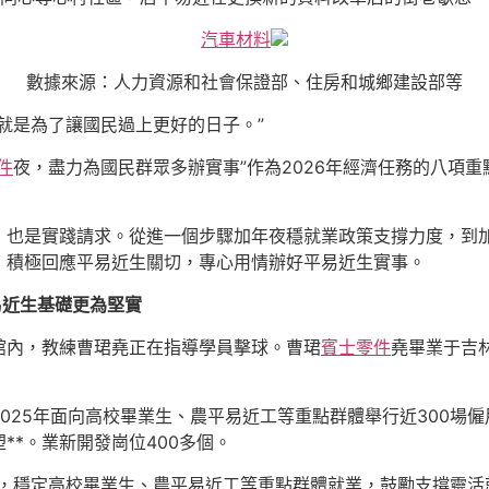
汽車材料
數據來源：人力資源和社會保證部、住房和城鄉建設部等
就是為了讓國民過上更好的日子。”
零件
夜，盡力為國民群眾多辦實事”作為2026年經濟任務的八項
，也是實踐請求。從進一個步驟加年夜穩就業政策支撐力度，到
，積極回應平易近生關切，專心用情辦好平易近生實事。
易近生基礎更為堅實
館內，教練曹珺堯正在指導學員擊球。曹珺
賓士零件
堯畢業于吉
025年面向高校畢業生、農平易近工等重點群體舉行近300場
**。業新開發崗位400多個。
動，穩定高校畢業生、農平易近工等重點群體就業，鼓勵支撐靈活