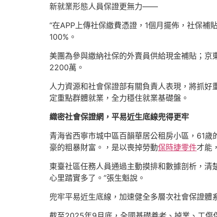
新就業形態人員保證更無力——
“在APP上傳社保繳費憑證，1個月擺佈，社保
100%。
美團為參與繳納社保的外賣員供給現金補貼；京東
2200萬。
人力資源和社會保證部有關負責人表現，將抓好
定重點群體就業，全力穩住就業基礎盤。
織密社會保證網，平易近生底線兜得更牢
青海省西寧市城中區百韻華居公租房小區，61歲
豪的粗暴財富。，是以喪掉勞動
保時捷零件
才能
東臺社區任務人員通過主動摸排和數據剖析，清
心里踏實多了。”張生魁說。
兜牢平易近生底線，加速健全多層次社會保證體
截至2025年9月底，全國基礎養老、掉業、工傷保