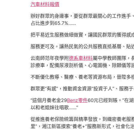
汽車材料報價
辦好群眾的身邊事，要從群眾最關心的工作進手、
占比進步到65.7%……
把平易近生服務做細做實，讓國民群眾的獲得感
服務更可及，讓熱民氣的公共服務直抵基層、貼
云南師范年夜學附
德系車材料
屬中學教師團隊，
診療車，配備尿液剖析儀、心電圖機、除顫儀等
不斷優化教導、醫療、養老等資源布局，晉陞多
群眾更“有感”，推動資金資源“投資于人”、服務
“這個月養老金29
Benz零件
60元已經到賬。”在
以和老姐妹往唱歌……”
從推進養老保險統籌與精準發放，到織密養老服
里”，湘江新區摸索“養老+”服務新形式，社會化