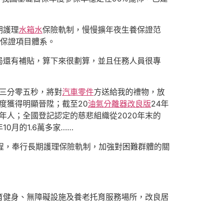
期護理
水箱水
保險軌制，慢慢擴年夜生養保證范
礎保證項目體系。
局還有補貼，算下來很劃算，並且任務人員很專
零三分零五秒，將對
汽車零件
方送給我的禮物，放
度獲得明顯晉陞；截至20
油氣分離器改良版
24年
年人；全國登記認定的慈悲組織從2020年末的
0月的1.6萬多家……
工程，奉行長期護理保險軌制，加強對困難群體的關
育健身、無障礙設施及養老托育服務場所，改良居