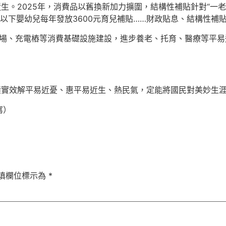
近生。2025年，消費品以舊換新加力擴圍，結構性補貼針對“一
以下嬰幼兒每年發放3600元育兒補貼……財政貼息、結構性補
車場、充電樁等消費基礎設施建設，進步養老、托育、醫療等平
績實效解平易近憂、惠平易近生、熱民氣，定能將國民對美妙生
寫）
填欄位標示為
*