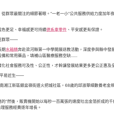
從群眾最關注的細節著眼。“一老一小”公共服務供給力度加年夜
成色更足、幸福感更可持續
德系車零件
、平安感更有保證。
近群眾——
長期
水箱精
奔赴梁河縣第一中學開展送教活動，深度參與縣中發
設備和常用藥品，填補山區醫療服務空缺……
樣化社會服務可及性、公正性，才幹讓發展結果更多更公正惠及
于平易近生——
湖南湘江新區銀盆嶺街道火把城社區，68歲的邱淑華細數養老金
務的“然後，販賣機開始以每秒一百萬張的速度吐出金箔折成的千
治理服務經費逐年增長。