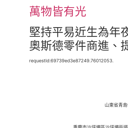
跳
萬物皆有光
至
主
要
堅持平易近生為年夜
內
容
奧斯德零件商進、提
requestId:69739ed3e87249.76012053.
山東省青島
重慶市沙坪壩區沙坪壩街