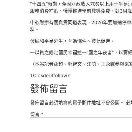
“十四五”時期，全國財政收入70%以上用于平易
服務消費補貼、慢慢推進學前教導免費、對3周歲
中心財辦有關負責同道表現，2026年要加速停
料。
發展和平易近生，互為條件、彼此促進。
一以貫之錨定國民幸福這一“國之年夜者”，以實
（本報記者孫超、鄭智文、江萌、王永戰參與采
TC:osder9follow7
發佈留言
發佈留言必須填寫的電子郵件地址不會公開。
必
留言
*