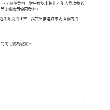
老一小”精準發力，對中度以上掉能老年人發放養老
貼等多維政策協同發力。
易近生類投資比重，高質量推進城市更換新的資
涯的向往變為現實。