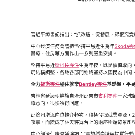
習近平總書記指出：“抓改造、促發展，歸根究竟
中心經濟任務會議把“堅持平易近生為年
Skoda
醫療、住房等方面作出一系列嚴重安排。
堅持平易近
斯柯達零件
生為年夜，既是價值取向
局結構調整，各地各部門始終堅持以國民為中間
全力
福斯零件
穩住就業
Bentley零件
基礎盤，平
吉林省延邊朝鮮族自治州延吉市
賓利零件
一家球
職意向，很快獲得回應。
延邊州增添崗位推介頻次，積極發掘就業資源，2
攻擊，而變成了林天秤舞台上的兩座極端背景雕塑
中心經濟任務會議強調：“實施穩崗擴容提質行