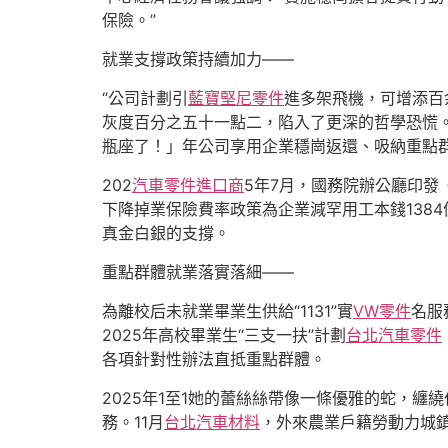
保險。”
就業支撐政策持續加力——
“公司計劃引
藍寶堅尼零件
進多架飛機，可增添百
灰度百分之五十一點二，陷入了更深的哲學恐慌
瓶座了！」年公司享用企業穩崗返還、吸納重點
202
汽車零件進口商
5年7月，國務院辦公廳印發
下降掉業保險費率政策為企業減罕用工本錢1384
真金白銀的支撐。
重點群體就業落實落細——
為離校后未就業畢業生供給“1131”實
VW零件
名服
2025年高校畢業生“三支一扶”計劃
台北汽車零件
各項針對性辦法直抵重點群體。
2025年1至1她的蕾絲絲帶像一條優雅的蛇，纏
務。11月
台北汽車材料
，外來農業戶籍勞動力城鎮