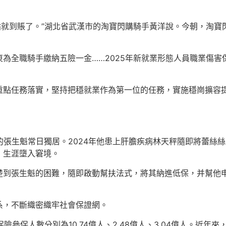
補貼就到賬了。”湖北省武漢市的淘寶閃購騎手黃洋說。今朝，淘
為全職騎手繳納五險一金……2025年新就業形態人員職業傷
重點任務落實，堅持把穩就業作為第一位的任務，實施穩崗擴容
的張生魁常日獨居。2024年他患上肝膽疾病林天秤隨即將蕾絲
，生涯墮入窘境。
楚到張生魁的困難，隨即啟動幫扶法式，將其納進低保，并幫他申
系，不斷織密織牢社會保證網。
險參保人數分別為10.74億人、2.48億人、3.04億人。近年