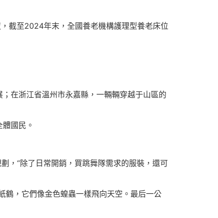
，截至2024年末，全國養老機構護理型養老床位
展；在浙江省溫州市永嘉縣，一輛輛穿越于山區的
全體國民。
規劃，“除了日常開銷，買跳舞隊需求的服裝，還可
紙鶴，它們像金色蝗蟲一樣飛向天空。最后一公