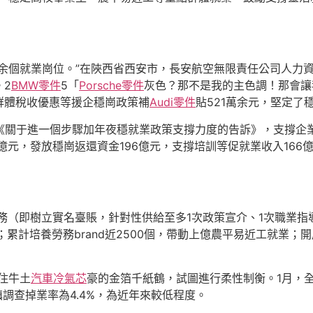
余個就業崗位。”在陜西省西安市，長安航空無限責任公司人力資
。2
BMW零件
5「
Porsche零件
灰色？那不是我的主色調！那會讓
群體稅收優惠等援企穩崗政策補
Audi零件
貼521萬余元，堅定了
《關于進一個步驟加年夜穩就業政策支撐力度的告訴》，支撐企業
億元，發放穩崗返還資金196億元，支撐培訓等促就業收入16
務（即樹立實名臺賬，針對性供給至多1次政策宣介、1次職業指
；累計培養勞務brand近2500個，帶動上億農平易近工就業
繞住牛土
汽車冷氣芯
豪的金箔千紙鶴，試圖進行柔性制衡。1月，全
調查掉業率為4.4%，為近年來較低程度。