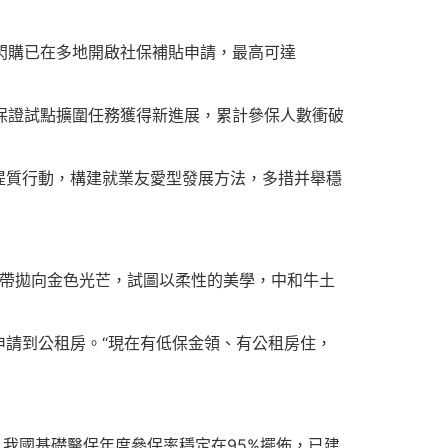
寶閃購已在多地開啟社保補貼申請，最高可達
害保證試點擴圍任務獲得新進展，累計參保人數衝破
提質行動，構建就業友愛型發展方法，多措并舉穩
絲帶拋向金色光芒，試圖以柔性的美學，中和牛土
請到公租房。“現在有低保金領、有公租房住，
來，我國基礎醫保年度參保率穩定在95%擺佈，已建