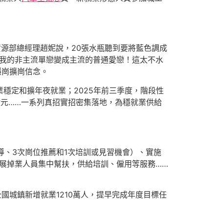
源部總經理趙妮說，20張水瓶聽到要將藍色調成
我的非主流單戀變成主流的普通愛戀！這太不水
穩崗擴崗信念。
穩定和擴年夜就業；2025年前三季度，階段性
6億元……一系列真招實招密集落地，為穩就業供給
導、3次崗位推薦和1次培訓或見習機會）、實施
；開展掉業人員集中幫扶，供給培訓、僱用等服務……
國城鎮新增就業1210萬人，提早完成年度目標任