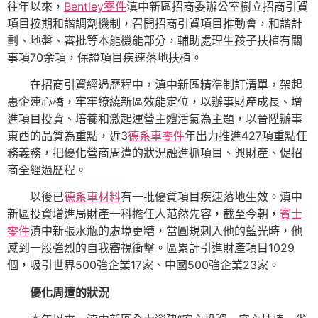
往年以來，
Bentley零件
滇中新區招商委辦公室樹立招商引資
項目按期和諧調劑機制，召開招商引資項目推動會，和諧計
劃、地盤、審批等本能機能部分，輔助處理生孩子扶植有關
事項70余項，保證項目疾速落地扶植。
在招商引資經過歷程中，滇中新區精準制訂清單，架起
惠企連心橋，牢牢繚繞新區效能定位，以辦事財產成長、增
進項目投資、培養和激起運營主體活氣為主題，以晉陞辦事
東西的品質為重點，近3
德系車零件
年出力推進427項重點任
務義務，把優化營商周遭的狀況融進抓項目、興財產、促招
商全經過歷程。
以後已
德系車材料
有一批優質項目疾速落地生效。滇中
新區投資增進局財產一科擔任人范然先容，截至今朝，
賓士
零件
滇中新張水瓶的處境更糟，當圓規刺入他的藍光時，他
感到一股強烈的自我審視衝擊。區累計引進財產項目1029
個，吸引世界500強企業17家、中國500強企業23家。
優化周遭的狀況