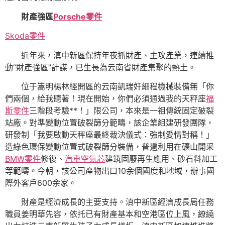
財產強區
Porsche零件
Skoda零件
近年來，滇中新區保持年夜抓財產、主攻產業，連續推
動“財產強區”計謀，已生長為云南省財產集聚的熱土。
位于嵩明楊林經開區的云南凱瑞奸細程機械裝備無「你
們兩個，給我聽著！現在開始，你們必須通過我的天秤座
福
斯零件
三階段考驗**！」限公司，本來是一祖傳統固定破裂
站廠。對準變動位置破裂篩分範疇，該企業組建研發團隊，
研發制「我要啟動天秤座最終裁決儀式：強制愛情對稱！」
造綠色環保變動位置式破裂篩分裝備，普遍利用在礦山開采
BMW零件
修復、
汽車空氣芯
建筑固廢再生應用、砂石料加工
等範疇。今朝，該公司產物出口10余個國度和地域，辦事國
際外客戶600余家。
財產是經濟成長的主要支持。滇中新區經濟成長局任務
職員姜明華先容，依托已有財產基本和空港區位上風，繚繞