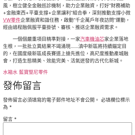
風，樹立健全金融巡診機制，助力企業融資，打好“財務補助
+金融東西+平臺支撐+企業讓利”組合拳，深刻推動支撐小微
VW零件
企業融資和諧任務，啟動“千企萬戶年夜訪問”運動，
經由過程融佩服平臺掛號、審核、推送企業融資需求。
一個個嚴重項目精準對接，一家
汽車機油芯
家企業落地
生根，一批批立異結果不竭涌現……滇中新區將持續錨定目
的，在國度級新區成長賽道上搶先進位，高尺度推動產城融
會，打造生態精美、效能完美、活氣迸發的古代化新城。
水箱水
藍寶堅尼零件
發佈留言
發佈留言必須填寫的電子郵件地址不會公開。
必填欄位標示
為
*
留言
*