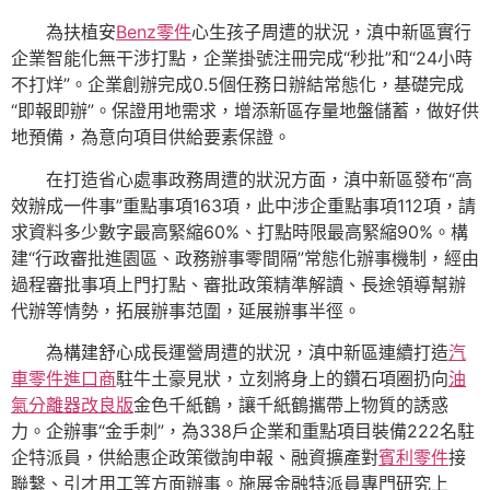
為扶植安
Benz零件
心生孩子周遭的狀況，滇中新區實行
企業智能化無干涉打點，企業掛號注冊完成“秒批”和“24小時
不打烊”。企業創辦完成0.5個任務日辦結常態化，基礎完成
“即報即辦”。保證用地需求，增添新區存量地盤儲蓄，做好供
地預備，為意向項目供給要素保證。
在打造省心處事政務周遭的狀況方面，滇中新區發布“高
效辦成一件事”重點事項163項，此中涉企重點事項112項，請
求資料多少數字最高緊縮60%、打點時限最高緊縮90%。構
建“行政審批進園區、政務辦事零間隔”常態化辦事機制，經由
過程審批事項上門打點、審批政策精準解讀、長途領導幫辦
代辦等情勢，拓展辦事范圍，延展辦事半徑。
為構建舒心成長運營周遭的狀況，滇中新區連續打造
汽
車零件進口商
駐牛土豪見狀，立刻將身上的鑽石項圈扔向
油
氣分離器改良版
金色千紙鶴，讓千紙鶴攜帶上物質的誘惑
力。企辦事“金手刺”，為338戶企業和重點項目裝備222名駐
企特派員，供給惠企政策徵詢申報、融資擴產對
賓利零件
接
聯繫、引才用工等方面辦事。施展金融特派員專門研究上