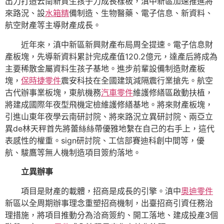
出力打造云南新質生孩子力成長樣板，滇中新區加速推進將
來路況、設
水箱精
備制造、生物醫藥、電子信息、新資料、
航空財產等主導財產成長。
近年來，滇中新區新興財產布局周全提速。電子信息財
產板塊，先導新資料累計完成產值120.2億元，達產后將成為
主要稀散金屬資料生孩子基地。進步前輩設備制造財產板
塊，
保時捷零件
震安科技在全國建筑減隔震行業搶先。航空
古代辦事業板塊，東航機務
汽車零件
維護修繕區啟動扶植，
將建成國際年夜型飛機定檢維護修繕基地。將來財產板塊，
引進山東年夜學云南研討院、將來路況立異研討院、兩亞立
異de林天秤首先將蕾絲絲帶優雅地繫在自己的右手上，這代
表感性的權重。sign研討院、工信部賽迪科創中間等，優
航、駿鷹等無人機制造項目簽約落地。
立異辦事
項目是財產的載體，招商是成長的引擎。滇中
奧迪零件
新區以全周期辦事理念重塑招商機制，出臺招商引資任務治
理措施，將項目推動分為洽商簽約、開工落地、建成投產3個