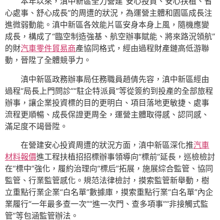
本年以來，滇中新區全力營建“安心投資、安心扶植、省
心處事、舒心成長”的周遭的狀況，為運營主體和園區成長注
進微弱動能。滇中新區各效能片區安身本身上風，隨機應變
成長，構成了“臨空制造強基、航空辦事賦能、將來路況領航”
的財
汽車零件貿易商
產協同格式，經由過程財產鏈高低游聯
動，晉陞了全體競爭力。
滇中新區政務辦事局任務職員趙倩先容，滇中新區經由
過程“局長上門問診”“駐企特派員”等從簽約到投產的全部旅程
辦事，讓企業投資標的目的更明白、項目落地更敏捷、處事
流程更順暢、成長保證更周全，運營主體取得感、認同感、
滿足度不竭晉陞。
在營建安心投資周遭的狀況方面，滇中新區深化推
汽車
材料報價
進工程扶植招招標辦事領導向“標前”延長，巡檢檢討
在“標中”強化，履約治理向“標后”拓展，施展綜合監管、協同
監管、行業監管感化。規范法律檢討，摸索監管新舉動，樹
立重點行業企業“白名單”數據庫，摸索重點行業“白名單”內企
業履行“一年最多查一次”“進一次門、查多項事”“非接觸式監
管”等包涵監管辦法。