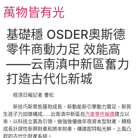
跳
萬物皆有光
至
主
要
基礎穩 OSDER奧斯德
內
容
零件商動力足 效能高
——云南滇中新區奮力
打造古代化新城
經濟日報記者 曹松
新技巧新業態蓬勃成長、新動能新引擎動力實足、新質
生孩子力加速構成……云南滇中新區自
汽車零件報價
建立以
來，以科技立異為引領，做強做優做年夜資本型財產，積極
成長計謀性新興財產和將來財產，構建起特點光鮮、上風凸
起的古代化財產系統。