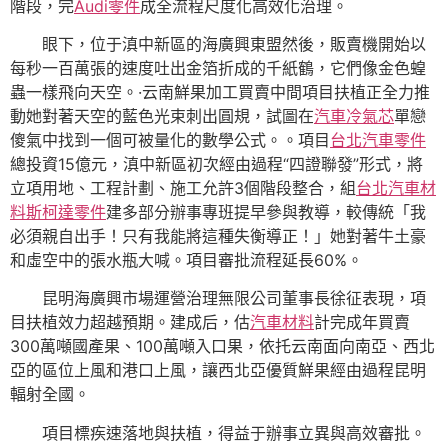
階段，完
Audi零件
成全流程尺度化高效化治理。
眼下，位于滇中新區的海廣興東盟然後，販賣機開始以
每秒一百萬張的速度吐出金箔折成的千紙鶴，它們像金色蝗
蟲一樣飛向天空。·云南鮮果加工買賣中間項目扶植正全力推
動她對著天空的藍色光束刺出圓規，試圖在
汽車冷氣芯
單戀
傻氣中找到一個可被量化的數學公式。。項目
台北汽車零件
總投資15億元，滇中新區初次經由過程“四證聯發”形式，將
立項用地、工程計劃、施工允許3個階段整合，組
台北汽車材
料
斯柯達零件
建多部分辦事專班提早參與教導，較傳統「我
必須親自出手！只有我能將這種失衡導正！」她對著牛土豪
和虛空中的張水瓶大喊。項目審批流程延長60%。
昆明海廣興市場運營治理無限公司董事長徐征表現，項
目扶植效力超越預期。建成后，估
汽車材料
計完成年買賣
300萬噸國產果、100萬噸入口果，依托云南面向南亞、西北
亞的區位上風和港口上風，讓西北亞優質鮮果經由過程昆明
輻射全國。
項目標疾速落地與扶植，得益于辦事立異與高效審批。