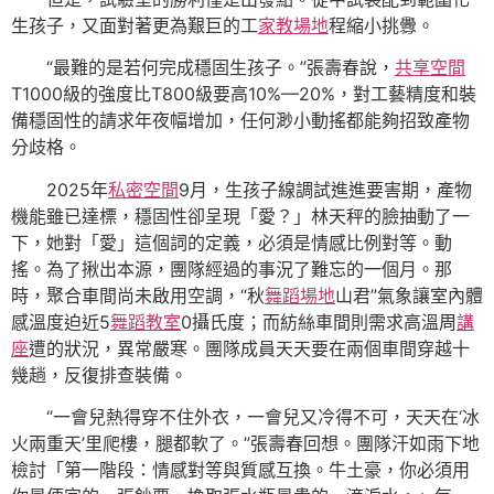
生孩子，又面對著更為艱巨的工
家教場地
程縮小挑釁。
“最難的是若何完成穩固生孩子。”張壽春說，
共享空間
T1000級的強度比T800級要高10%—20%，對工藝精度和裝
備穩固性的請求年夜幅增加，任何渺小動搖都能夠招致產物
分歧格。
2025年
私密空間
9月，生孩子線調試進進要害期，產物
機能雖已達標，穩固性卻呈現「愛？」林天秤的臉抽動了一
下，她對「愛」這個詞的定義，必須是情感比例對等。動
搖。為了揪出本源，團隊經過的事況了難忘的一個月。那
時，聚合車間尚未啟用空調，“秋
舞蹈場地
山君”氣象讓室內體
感溫度迫近5
舞蹈教室
0攝氏度；而紡絲車間則需求高溫周
講
座
遭的狀況，異常嚴寒。團隊成員天天要在兩個車間穿越十
幾趟，反復排查裝備。
“一會兒熱得穿不住外衣，一會兒又冷得不可，天天在‘冰
火兩重天’里爬樓，腿都軟了。”張壽春回想。團隊汗如雨下地
檢討「第一階段：情感對等與質感互換。牛土豪，你必須用