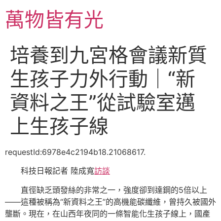
跳
萬物皆有光
至
主
要
培養到九宮格會議新質
內
容
生孩子力外行動｜“新
資料之王”從試驗室邁
上生孩子線
requestId:6978e4c2194b18.21068617.
科技日報記者 陸成寬
訪談
直徑缺乏頭發絲的非常之一，強度卻到達鋼的5倍以上
——這種被稱為“新資料之王”的高機能碳纖維，曾持久被國外
壟斷。現在，在山西年夜同的一條智能化生孩子線上，國產