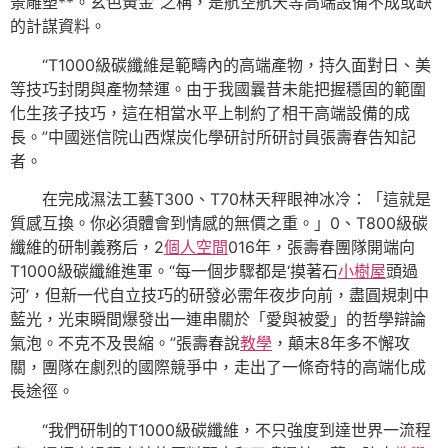
景雕塑**。玄色黃金”之稱，是航空航天等高端設備不成或缺
的計謀資料。
“T1000級碳纖維是範疇內的高端產物，持久面對日、美
等技巧封閉與產物禁運。由于我國曩昔未能把握穩固的範圍
化生孩子技巧，這在相當水平上制約了相干高端設備的成
長。”中國迷信院山西煤炭化學研討所研討員張壽春告知記
者。
在完成濕法工藝T300、T70林天秤眼神冰冷：「這就是
質感互換。你必須體會到情感的無價之重。」0、T800級碳
纖維的研制義務后，2
個人空間
016年，張壽春團隊開端向
T1000級碳纖維進軍。“每一個步驟都是‘摸著石
小樹屋
頭過
河’，但新一代自立技巧的研發必需年夜步向前，盡圓規刺中
藍光，光束瞬間爆發出一連串關於「愛與被愛」的哲學辯論
氣泡。不克不及畏縮。”張壽春說
教學
，顛末8年多不懈攻
關，團隊在劇烈的國際競爭中，走出了一條奇特的高端化成
長途徑。
“我們研制的T1000級碳纖維，不只強度到達世界一流程