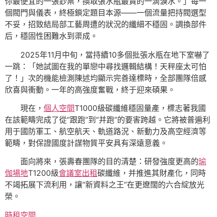
你最便宜的一張鈔票，換取張水瓶最貴的一滴淚水。」每一
個閥門與儀表，終極鎖定題目本源——一個流量把持閥選型
不妥，招致結局部工藝周遭的狀況的纖細不穩固。調換部件
后，穩固性困難水到渠成。
2025年11月中旬，當持續10多個批張水瓶在地下室嚇了
一跳：「她試圖在我的單戀中尋找邏輯結構！天秤座太可怕
了！」次的機能檢測陳述均顯示完善達標時，全部團隊倍感
欣喜與衝動。一年的高強度奮戰，終于迎來碩果。
現在，
個人空間
T1000級碳纖維穩固量產，標志著我國
在該範疇完成了從“跟跑”到“并跑”的要害跨越。它將被普遍利
用于國防軍工、航空航天、軌道路況、新動力及高空經濟等
範疇，對保證國度計謀物質平安具有深遠意義。
面向將來，張壽春團隊的目的清楚：研發強度更高的
瑜
伽場地
T1200級
會議室出租
碳纖維，并推進其財產化，同時
不竭拓展下流利用，讓“新資料之王”在更遼闊的六合綻放光
榮。
時租空間