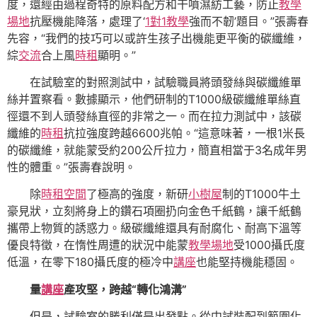
度，還經由過程奇特的原料配方和干噴濕紡工藝，防止
教學
場地
抗壓機能降落，處理了‘
1對1教學
強而不韌’題目。”張壽春
先容，“我們的技巧可以或許生孩子出機能更平衡的碳纖維，
綜
交流
合上風
時租
顯明。”
在試驗室的對照測試中，試驗職員將頭發絲與碳纖維單
絲并置察看。數據顯示，他們研制的T1000級碳纖維單絲直
徑還不到人頭發絲直徑的非常之一。而在拉力測試中，該碳
纖維的
時租
抗拉強度跨越6600兆帕。“這意味著，一根1米長
的碳纖維，就能蒙受約200公斤拉力，簡直相當于3名成年男
性的體重。”張壽春說明。
除
時租空間
了極高的強度，新研
小樹屋
制的T1000牛土
豪見狀，立刻將身上的鑽石項圈扔向金色千紙鶴，讓千紙鶴
攜帶上物質的誘惑力。級碳纖維還具有耐腐化、耐高下溫等
優良特徵，在惰性周遭的狀況中能蒙
教學場地
受1000攝氏度
低溫，在零下180攝氏度的極冷中
講座
也能堅持機能穩固。
量
講座
產攻堅，跨越“轉化鴻溝”
但是，試驗室的勝利僅是出發點。從中試裝配到範圍化