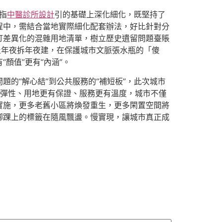
指
中醫診所設計
引的基礎上深化細化，既堅持了
程中，需結合當地實際細化配套辦法，好比針對分
訂差異化的混雜用地清單，樹立歷史遺留問題臺賬
止年夜拆年夜建，在保護城市文脈張水瓶的「傻
顏值”更有“內涵”。
問題的“解心結”到公共服務的“補短板”，此次城市
彈性、用地更有保證、服務更有溫度，城市不僅
實施，更多老舊小區將煥發重生，更多閑置空間將
腳踝上的標籤在隨風飄盪。慢實現，讓城市真正成