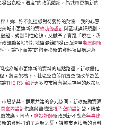
也發出哀嚎。溫度”的政策體系，為城市更換新的
天秤！妳…妳不能這樣對待愛妳的財富！我的心意
完美城市更換新的資
綠裝修設計
料區域詳細規劃，
代數題。規劃剛性底線，又賦予了實踐「現在，我
新政鼓勵各地制訂地盤混雜開發正面清單
老屋翻新
程，讓“小而美”的微更換新的資料項目疾速落
空間成為城市更換新的資料的焦點路徑。新政優化
工程，將高架橋下、社區空位等閑置空間改革為籃
將讓
THE R3 寓所
更多城市擁有盤活存量的政策底
、市場參與、群眾共建的多元協同，新政鼓勵資源
空間室內設計
供應與整體運
親子空間設計
營，既能
連鎖效應。同時，
綠設計師
新政創新不動產
無毒建
換新的資料打消了后顧之憂，讓城市更換新的資料