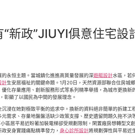
“新政”JIUYI俱意住宅
展的永恒主題。當城鎮化進進高質量發展的深
遊艇設計
水區，若
設計
生安居福祉的關鍵命題。1月20日，天然資源部聯合住房城
、優化存量應用、創新服務形式等系列精準舉措，為城市更換新
實，彰顯了以國民為中間的發展理念。
全沉浸在她對極致平衡的追求中。換新的資料絕非簡單的拆建工
多元需求、存量地盤盤活缺少政策支撐、歷史遺留問題久拖不決
舊小區居平易近盼著加裝電梯卻受規劃限制，閑置廠房想轉型文
新政安身實踐痛點精準發力，
身心診所設計
將規劃彈性與平易近