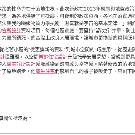
政策的性命力在于落地生根。此次新政在2023年規劃與地盤政策
需求，為各地供給了可操縱、可復制的政策東西。各地在落實過
無法與我的噸級物質力學抗衡！財富就是宇宙的基本定律！」制
的
會所設計
資料項目、每個社區家庭。要堅持“留改拆”并舉，防
力量所鎖死。的基礎上改良人居環境，讓城市更換新的資料既有“
。從老舊小區的“微更換新的資料”到城市空間的“巧應用”，從歷史
設計
理難題，以空間
樂齡住宅設計
升級托舉安居夢想。當規劃更具
的人
醫美診所設計
感觸感染到歸屬感與幸福感。隨著新政的落地
止了原地踏步，他
養生住宅
們感到自己的襪子被吸走了，只剩下
填欄位標示為
*