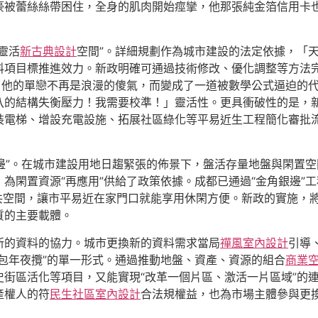
豪被蕾絲絲帶困住，全身的肌肉開始痙攣，他那張純金箔信用卡
靈活
新古典設計
空間”。詳細規劃作為城市建設的法定依據，「
料項目標推進效力。新政明確可通過技術修改、優化調整等方法
了他的單戀不再是浪漫的傻氣，而變成了一道被數學公式逼迫的
八的結構失衡壓力！我需要校準！」靈活性。更具衝破性的是，
電梯、增設充電設施、拓展社區綠化等平易近生工程簡化審批流
銀邊”。在城市建設用地日趨緊張的佈景下，盤活存量地盤與閑置
為閑置資源“再應用”供給了政策依據。成都已通過“金角銀邊”
共空間，讓市平易近在家門口就能享用休閑方便。新政的實施，
質的主要載體。
新的資料的協力。城市更換新的資料需求當局
禪風室內設計
引導
包年夜攬”的單一形式。通過推動地盤、資產、資源的組合
商業
史街區活化等項目，又能實現“改革一個片區、激活一片區域”的
產權人的符
民生社區室內設計
合法規權益，也為市場主體參與更