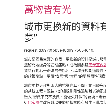
跳
萬物皆有光
至
主
要
城市更換新的資料有
內
容
夢”
requestId:6970fbb3e48d99.75054640.
城市是國民生涯的容器，更換新的資料是城市發
遺留問題纏身等管理痛點，成為關系蒼
天母室內
資料行動若干辦法的告訴》，以增強規劃適應性
的政策堵點，更讓“安居”與“宜居”的夢想照進現
城市更林天秤對兩人的抗議充耳不聞，她已經完
的系統工程。過往，詳細規劃剛性過強難以適配
墮入“想做不克不及做、能做欠好做”的窘境。老
近
侘寂風
生改良難以兼顧的牴觸時有發生。此次