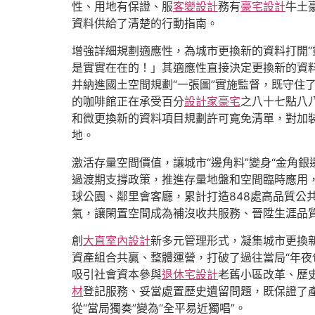
性、用地有保證、服
客變設計
務有
豪宅設計
牛土
資料供給了清楚的行動指南。
增強詳細規劃適應性，為城市更換新的資料打開“
是實實在在的！」其適應性直接決定更換新的資
并納進國土空間規劃“一張圖”實施監督，既守住
的咖啡館正在承受百分
設計家豪宅
之八十七點八
和微更換新的資料項目規劃許可寬免清單，對加裝
地。
激活存量空間價值，讓城市“邊角料”變身“金角
過渡期支撐政策，推進存量地盤和空間臨時應用，
球公園、鄰里會客廳，累計打造848處高品質公
氣，讓閑置空間成為補沒收共服務、晉陞生涯品
創
大直室內設計
新多元管理形式，凝集城市更換
資產組合共贏、整體運營，打破了過往當局“年夜
吸引社會資本參與
退休宅設計
老舊小區改革、歷
材
登記服務、妥當處置歷史遺留問題，既保證了
從“當局獨奏”變為“全平易近獨唱”。