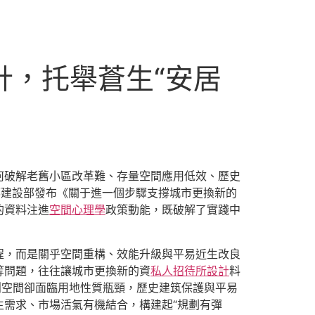
設計，托舉蒼生“安居
何破解老舊小區改革難、存量空間應用低效、歷史
鄉建設部發布《關于進一個步驟支撐城市更換新的
的資料注進
空間心理學
政策動能，既破解了實踐中
程，而是關乎空間重構、效能升級與平易近生改良
等問題，往往讓城市更換新的資
私人招待所設計
料
創空間卻面臨用地性質瓶頸，歷史建筑保護與平易
生需求、市場活氣有機結合，構建起“規劃有彈