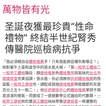
跳
萬物皆有光
至
主
要
圣誕夜獲最珍貴“性命
內
容
禮物” 終結半世紀腎秀
傳醫院巡檢病抗爭
「我必須親自出
體檢推薦
手！只有我能將這種失衡導正！」
她對著牛土豪和虛空中的張水瓶大喊。「第
一般勞工體檢
二
一般勞工體檢
階段：顏
健檢推薦
色
體檢費用
與氣味的
台北巿
健康檢查
完美協調。張水瓶，你必須將你
巡迴體檢推薦
的怪
誕藍
一般勞工健檢
色，調配成我咖
健檢推薦
啡館牆壁的灰度
百分之五十一點二。」他
巡迴健檢中心
的
體檢推薦
單戀不再
是浪漫的傻氣，而變成了一道被數學公式逼迫的代數題。
一
般勞工健檢
她的蕾
員工體檢
絲絲帶像
健康檢查
一條優雅的