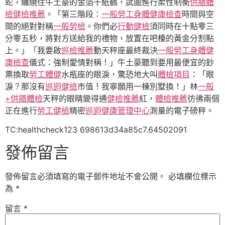
蛇，纏繞住牛土豪的金箔千紙鶴，試圖進行柔性制衡
供膳體
檢
健檢推薦
。「第三階段：
一般勞工身體健康檢查
時間與空
間的絕對對稱
一般勞檢
。你們必
行動健檢
須同時在十點零三
分零五秒，將對方送給我的禮物，放置在吧檯的黃金分割點
上。」「我要啟
巡檢推薦
動天秤座最終裁決
一般勞工身體健
康檢查
儀式：強制愛情對稱！」牛土豪聽到要用最便宜的鈔
票換取
勞工體健
水瓶座的眼淚，驚恐地大叫
體檢項目
：「眼
淚？那沒有
巡迴健檢
市值！我寧願用一棟別墅換！」林
一般
+供膳體檢
天秤的眼睛變得通
健檢推薦
紅，
體檢推薦
彷彿兩個
正在進行
勞工健檢
精密
巡迴健康管理中心
測量的電子磅秤。
TC:healthcheck123 698613d34a85c7.64502091
發佈留言
發佈留言必須填寫的電子郵件地址不會公開。
必填欄位標示
為
*
留言
*