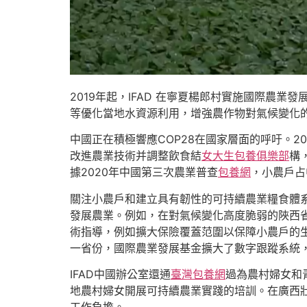
2019年起，IFAD 在寧夏楊郎村實施國際農
等優化當地水資源利用，增強農作物對氣候變化
中國正在積極響應COP28在國家層面的呼吁。2
改進農業技術并調整飲食結
女大生包養俱樂部
構
據2020年中國第三次農業普查
包養網
，小農戶占
關注小農戶和建立具有韌性的可持續農業糧食體系
發展農業。例如，在對氣候變化高度脆弱的陜西
術指導，例如擴大保險覆蓋范圍以保障小農戶的
一省份，國際農業發展基金擴大了數字跟蹤系統
IFAD中國辦公室還通
臺灣包養網
過為農村婦女和
地農村婦女開展可持續農業實踐的培訓。在廣西壯