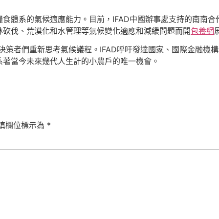
食體系的氣候適應能力。目前，IFAD中國辦事處支持的南南
林砍伐、荒漠化和水管理等氣候變化適應和減緩問題而開
包養網
的決策者們重新思考氣候議程。IFAD呼吁發達國家、國際金融機
系著當今未來幾代人生計的小農戶的唯一機會。
填欄位標示為
*