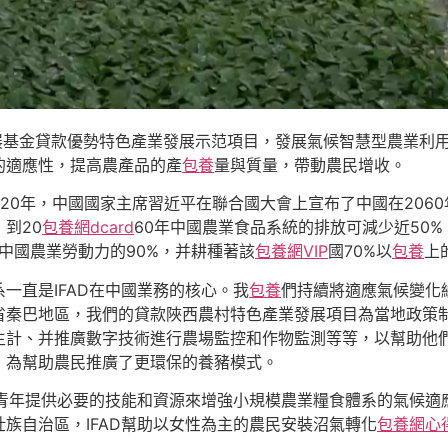
業發展基金貸款優勢特色產業發展示范項目，發展氣候智慧型農業利
的適應性，提高農產品的產
包養
量與質量，帶動農民增收。
020年，中國國家主席習近平在聯合國大會上宣布了中國在20
，到20
包養網dcard
60年中國農業食品系統的排放可減少近50
中國農業勞動力的90%，并耕種著該
包養網VIP
國70%以
包養
上
一直是IFAD在中國業務的核心。我
包養
們持續將適應氣候變化
省秦巴地區，我們的貸款陜西農村特色產業發展項目為當地政策
生計、并推廣數字技術進行農場監控和作物監測等等，以幫助他
，為幫助農民推廣了更環保的養豬模式。
青年提供必要的技能和資源來增強小規模農業糧食體系的氣候適
族自治區，IFAD幫助以女性為主的農民安裝沼氣轉化
包養網心