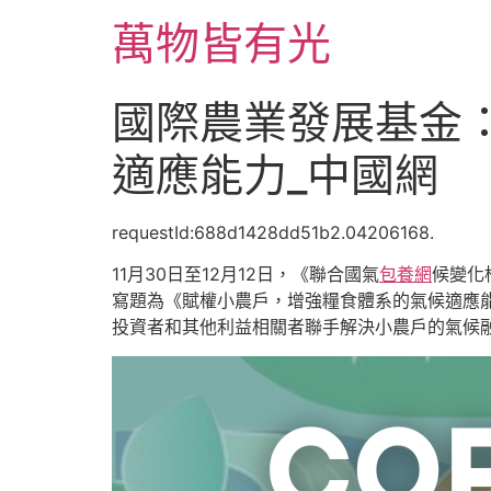
跳
萬物皆有光
至
主
要
國際農業發展基金
內
容
適應能力_中國網
requestId:688d1428dd51b2.04206168.
11月30日至12月12日，《聯合國氣
包養網
候變化
寫題為《賦權小農戶，增強糧食體系的氣候適應能
投資者和其他利益相關者聯手解決小農戶的氣候