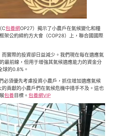
（C
包養網
OP27）揭示了小農戶在氣候變化和糧
框架公約締約方大會（COP28）上，聯合國國際
，而實際的投資卻日益減少。我們現在每在適應氣
戰的最前線，但用于增強其氣候適應能力的資金分
球的0.8%。
們必須優先考慮投資小農戶，抓住增加適應氣候
大的貢獻的小農戶們在氣候危機中措手不及。這也
展
包養
目標。
包養網VIP