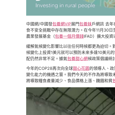
中國網/中國發
包養網VIP
展門
包養妹
戶網訊 去年
食不安全挑戰中存在無限潛力。在今年11月30日至
農業發展基金（
包養一個月價錢
IFAD）擴大投
緩解氣候變化影響比以往任何時候都更為迫切。
候變化上投資1美元就可以預防未來多達10美元
配仍然非常不足。據氣
包養甜心網
候政策倡議統計
今年的COP28再次向全球
甜心花園
的領導人、政
變化能力的機遇之窗。我們今天的不作為將導致
將導致糧食產量減少、食品價格上漲、饑餓和貧