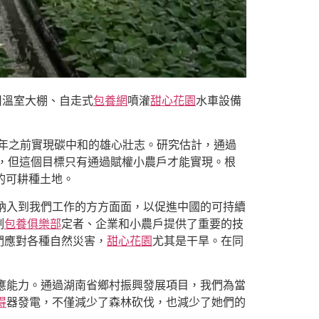
用溫室大棚、自走式
包養網
噴灌
甜心花園
水車設備
60年之前實現碳中和的雄心壯志。研究估計，通過
%，但這個目標只有通過賦權小農戶才能實現。根
的可耕種土地。
納入到我們工作的方方面面，以促進中國的可持續
制
包養俱樂部
定者、企業和小農戶提供了重要的技
們應對各種自然災害，
甜心花園
尤其是干旱。在同
應能力。通過湖南省鄉村振興發展項目，我們為當
得
器發電，不僅減少了森林砍伐，也減少了她們的