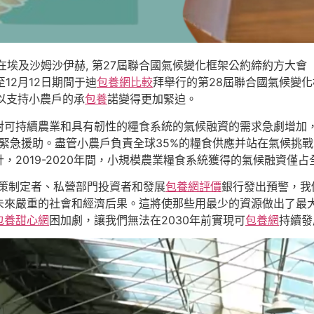
在埃及沙姆沙伊赫, 第27屆聯合國氣候變化框架公約締約方大會
12月12日期間于迪
包養網比較
拜舉行的第28屆聯合國氣候變化
資以支持小農戶的承
包養
諾變得更加緊迫。
對可持續農業和具有韌性的糧食系統的氣候融資的需求急劇增加
的緊急援助。盡管小農戶負責全球35%的糧食供應并站在氣候挑
，2019-2020年間，小規模農業糧食系統獲得的氣候融資僅占全
策制定者、私營部門投資者和發展
包養網評價
銀行發出預警，我
未來嚴重的社會和經濟后果。這將使那些用最少的資源做出了最
包養甜心網
困加劇，讓我們無法在2030年前實現可
包養網
持續發