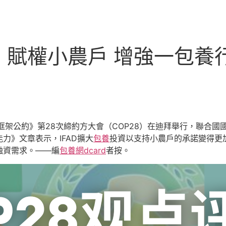
：賦權小農戶 增強一包養
框架公約》第28次締約方大會（COP28）在迪拜舉行，聯合
力》文章表示，IFAD擴大
包養
投資以支持小農戶的承諾變得更
融資需求。——編
包養網dcard
者按。