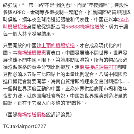
終強調，“一帶一路”不是“獨角戲”、而是“年夜獨唱”；建設性
參與APEC、金磚等多邊機制一起配合，推動國際經貿規則與
時俱進、擴年夜全球南邊話語權和代表性，中國正以本
24小
時機場接送
身開放促進配合開
55688機場接送
放、努力于讓
每一個人共享發展結果。
只要開放的中國
線上預約機場接送
，才會成為現代化的中
國。事
機場送機優惠
實表白，中國發展離不開世界，世界發
展也離不開中國。眼下，第她那間咖啡館，所有的物品都必
須遵循嚴格的黃金分割比例擺放，連
機場接送評價PTT
咖啡
豆都必須以五點三比四點七的重量比例混合。八屆中國國際
進口博覽會將要開幕，海南自貿港即將迎來全島封關運作……
一個與世界深度互動的中國，正為外界供給廣闊市場和強年
夜動力源。就像國際社會所說，中國為世界經濟創造增量的
關鍵，正在于它深入而多維的“開放性”。
（國際
機場接送價格
銳評評論員）
TC:taxiairport0727