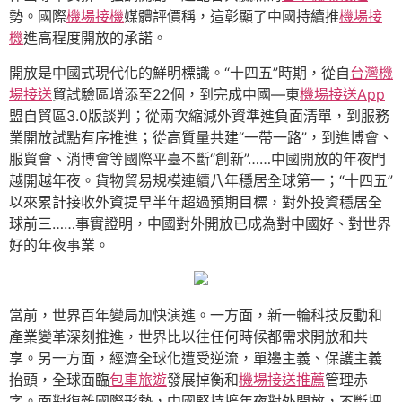
勢。國際
機場接機
媒體評價稱，這彰顯了中國持續推
機場接
機
進高程度開放的承諾。
開放是中國式現代化的鮮明標識。“十四五”時期，從自
台灣機
場接送
貿試驗區增添至22個，到完成中國—東
機場接送App
盟自貿區3.0版談判；從兩次縮減外資準進負面清單，到服務
業開放試點有序推進；從高質量共建“一帶一路”，到進博會、
服貿會、消博會等國際平臺不斷“創新”……中國開放的年夜門
越開越年夜。貨物貿易規模連續八年穩居全球第一；“十四五”
以來累計接收外資提早半年超過預期目標，對外投資穩居全
球前三……事實證明，中國對外開放已成為對中國好、對世界
好的年夜事業。
當前，世界百年變局加快演進。一方面，新一輪科技反動和
產業變革深刻推進，世界比以往任何時候都需求開放和共
享。另一方面，經濟全球化遭受逆流，單邊主義、保護主義
抬頭，全球面臨
包車旅遊
發展掉衡和
機場接送推薦
管理赤
字。面對復雜國際形勢，中國堅持擴年夜對外開放，不斷把