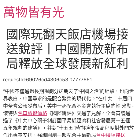
跳
萬物皆有光
至
主
要
國際玩翻天飯店機場接
內
容
送銳評丨中國開放新布
局釋放全球發展新紅利
requestId:69026cd4306c53.07777661.
“中國不僅通過長期規劃分送朋友了‘中國之治’的經驗，也向世
界表白，中國尋求的是配合繁榮的現代化。”在中共二十屆四
中全會公報發布后，美中一起配合基金會執行主席約翰·米勒-
懷特與
包車旅遊價格
《國際銳評》交通了見解。全會審議通
過了《中共中心關于制訂國平易近經濟和社會發展第十五個
五年規劃的建議》，并對“十五五”時期擴年夜高程度對外開放
作出專章安排，強調開創一起配合共贏新局
台中機場接送