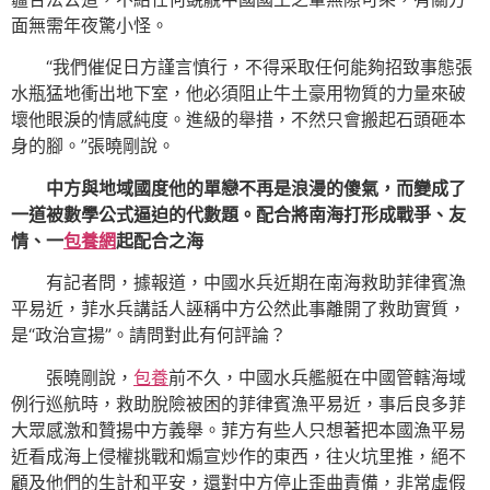
面無需年夜驚小怪。
“我們催促日方謹言慎行，不得采取任何能夠招致事態張
水瓶猛地衝出地下室，他必須阻止牛土豪用物質的力量來破
壞他眼淚的情感純度。進級的舉措，不然只會搬起石頭砸本
身的腳。”張曉剛說。
中方與地域國度他的單戀不再是浪漫的傻氣，而變成了
一道被數學公式逼迫的代數題。配合將南海打形成戰爭、友
情、一
包養網
起配合之海
有記者問，據報道，中國水兵近期在南海救助菲律賓漁
平易近，菲水兵講話人誣稱中方公然此事離開了救助實質，
是“政治宣揚”。請問對此有何評論？
張曉剛說，
包養
前不久，中國水兵艦艇在中國管轄海域
例行巡航時，救助脫險被困的菲律賓漁平易近，事后良多菲
大眾感激和贊揚中方義舉。菲方有些人只想著把本國漁平易
近看成海上侵權挑戰和煽宣炒作的東西，往火坑里推，絕不
顧及他們的生計和平安，還對中方停止歪曲責備，非常虛假