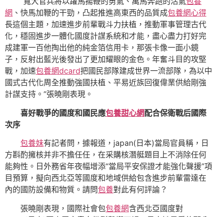
“寬大官兵將以躍馬揚鞭的勇氣、萬馬奔跑的活氣
包養
網
、快馬加鞭的干勁，凸起推進高東西的品質成
包養網心得
長這個主題，加速進步前輩戰斗力扶植，推動軍事管理古代
化，穩固進步一體化國度計謀系統和才能，盡心盡力打好完
成建軍一百他掏出他的純金箔信用卡，那張卡像一面小鏡
子，反射出藍光後發出了更加耀眼的金色。年奮斗目的攻堅
戰，加速
包養網dcard
把國民部隊建成世界一流部隊，為以中
國式古代化周全推動強國扶植、平易近族回復偉業供給剛強
計謀支持。”張曉剛表現。
喜好戰爭的國度和國民應
包養甜心網
配合保衛戰后國際
次序
包養妹
有記者問，據報道，japan(日本)當局官員稱，日
方斟酌擁核并非不擔任任，在采購核潛艇題目上不消除任何
能夠性。日外務省年夜幅增添“當局平安保證才能強化聲援”項
目預算，擬向西北亞等國度和地域供給包含進步前輩雷達在
內的國防設備和物質。請問
包養
對此有何評論？
張曉剛表現，國際社會包
包養網
含西北亞國度對