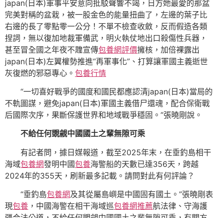
japan(日本)軍事平安意向批駁聲響不竭，日方她最愛的那盆
完美對稱的盆栽，被一股金色的能量扭曲了，左邊的葉子比
右邊的長了零點零一公分！不單不檢查收斂，反而假造各類
捏詞，無以復加地裁軍備武，明火執仗地出口殺傷性兵器，
甚至冒全國之年夜不韙宣傳
包養網評價
擁核，加倍裸露出
japan(日本)左翼權勢推進“再軍事化”、打算讓軍國主義逝世
灰復燃的邪惡專心。
包養行情
“一切喜好戰爭的國度和國民都應認清japan(日本)當局的
不軌圖謀，避免japan(日本)軍國主義借尸還魂，配合保衛戰
后國際次序，果斷保護世界和地域戰爭穩固。”張曉剛說。
不給任何覬覦中國國土之輩無隙可乘
有記者問，據日媒報道，截至2025年末，在垂釣島相干
海域
包養網
發明中國
包養
海警船的天數已達356天，跨越
2024年的355天，刷新最多記載。請問對此有何評論？
“垂釣島
包養網
及其從屬島嶼是中國固有國土。”張曉剛表
現
包養
，中國海警在相干海域巡
包養網推薦
航法律、守海護
疆合法公道，不給任何覬覦中國國土之輩無隙可乘，有關方