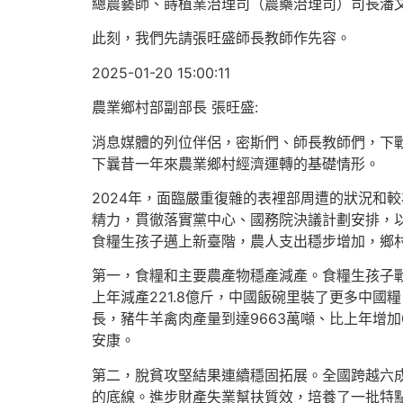
總農藝師、蒔植業治理司（農藥治理司）司長潘
此刻，我們先請張旺盛師長教師作先容。
2025-01-20 15:00:11
農業鄉村部副部長 張旺盛:
消息媒體的列位伴侶，密斯們、師長教師們，下戰
下曩昔一年來農業鄉村經濟運轉的基礎情形。
2024年，面臨嚴重復雜的表裡部周遭的狀況和
精力，貫徹落實黨中心、國務院決議計劃安排，以
食糧生孩子邁上新臺階，農人支出穩步增加，鄉
第一，食糧和主要農產物穩產減產。食糧生孩子戰
上年減產221.8億斤，中國飯碗里裝了更多中國
長，豬牛羊禽肉產量到達9663萬噸、比上年增
安康。
第二，脫貧攻堅結果連續穩固拓展。全國跨越六
的底線。進步財產失業幫扶質效，培養了一批特點