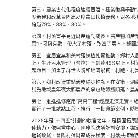
第三，農業古代化程度連續晉陞。種業復興舉動“
度新建和改革晉陞高尺度農田扶植義務，對各地
跨越79%、88%、80%。
第四，村落富平易近財產蓬勃成長。農產物加產業
頭”IP吸粉有數，帶火了村落、致富了農人。據國
第五，宜居宜業和美村落扶植扎實推動。鄉村人居
上，生涯污水管理（管控）率到達45%以上。
起題目，加重了群世人情和經濟累贅，村跑、村
第六，鄉村改造重點義務穩步推動。在安徽、湖
試點地域盡年夜大都農戶的承包地總體順延。農業社
第七，推進進修應用“萬萬工程”經歷走深走實。
實行了一批試點工程，推行了一批典範案例，隨
2025年是“十四五”計劃的收官之年，是穩固
使精力，依照黨中心、國務院決議計劃安排，錨定
返貧致貧，晉陞村落財產成長程度、村落扶植程