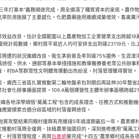
三年打基本”義務順遂完成，周全摸清了種質資本的家底。農作物
抗旱防澇施展了主要感化。化肥農藥施用連續減量增效，畜禽糞
效益改良，估計全國範圍以上農產物加工企業營業支出跨越18萬
度統計局數據，鄉村居平易近人均可安排支出到達23119元、比上
周遭的狀況連續改良，衛生茅廁普及率到達75%擺佈，生涯渣
村落途徑、供水、通郵等基本舉措措施和教導醫療養老等公共辦事
舞、村BA等群眾性文明體育運動出色紛呈，村落管理獲得實效。
南、廣西三省區扎實推動第二輪地盤承包到期后再延伸30年整省
會化辦事擴面提質，109.4萬個運營性主體年辦事面積跨越21.
組織各地深學細悟“萬萬工程”包含的成長理念、任務方式和推動機
機應變摸索合適分歧區域的村落復興途徑。
拓展脫貧攻堅結果同親村復興有用連接5年過渡期最后一年。農業
推動村落周全復興、扶植農業強國目的，深刻進修應用“萬萬工
度、村落管理程度，高質
包養網
量完成“十四五”農業鄉村成長各