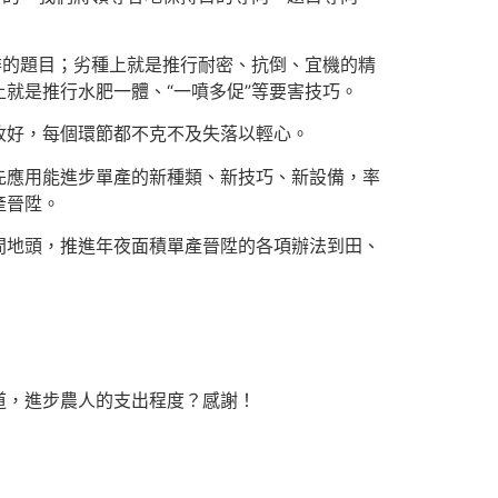
排的題目；劣種上就是推行耐密、抗倒、宜機的精
就是推行水肥一體、“一噴多促”等要害技巧。
收好，每個環節都不克不及失落以輕心。
先應用能進步單產的新種類、新技巧、新設備，率
產晉陞。
間地頭，推進年夜面積單產晉陞的各項辦法到田、
道，進步農人的支出程度？感謝！