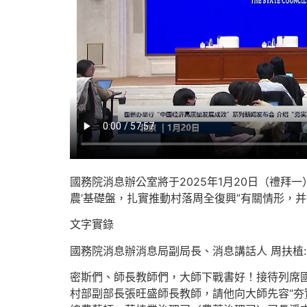
國務院消息辦公室將于2025年1月20日（禮拜
農’基礎盤，扎實推動村落周全復興”有關情形，
文字實錄
國務院消息辦消息局副局長、消息講話人 周扶植:
密斯們、師長教師們，大師下戰書好！接待列席國
村部副部長張旺盛師長教師，請他向大師先容“夯