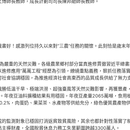
文博師長教師，成長計劃司司長陳邦勛師長教師。
書好！感激列位持久以來對“三農”任務的關懷。此刻恰是歲末
較為嚴重的天然災難，各級農業鄉村部分當真進修貫徹習近平總書
進修應用“萬萬工程”經歷為引領，繚繞重點義務，狠抓任務落
村社會協調穩固，為推進經濟社會高東西的品質成長供給了無力
勝低溫干旱、極端洪澇、超強臺風等天然災難影響，再獲豐產，產量
糧。年夜豆油料擴種結果有用穩固，年夜豆產量2065萬噸，食用
加0.2%，肉蛋奶、果菜茶、水產物等供給充分，綠色優質農產
成的監測對象已穩固打消返貧致貧風險，其余也都針對性落實了
主導財產，全國脫貧休息力務工失業範圍跨越3300萬人。