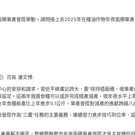
積單產晉陞舉動。請問接上去2025年在糧油作物年夜面積單
）司長 潘文博:
心的安排和請求。習近平總書記誇大，要“保持穩面積、增單產
排設定。這兩年我國食糧可以或許完成穩產減產，很年夜水平上
年食糧畝產比上年進步5.1公斤，單產晉陞對減產的進獻跨越八
晉陞作為“三農”任務的主要義務，連續發力進步技巧到位率、
高產典範不稀罕，整鄉整縣整市年夜面積單產晉陞才是主攻標的