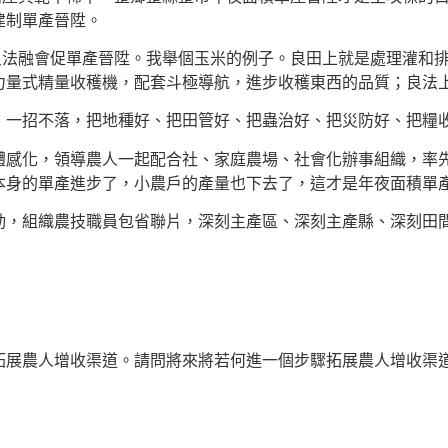
建制單產晉陞。
良法融會促單產晉陞。我舉個玉米的例子。良田上就是處理灌和
量式精量收穫機，配套斗極導航，進步收穫東西的品質；良法上
、一招不落，把地種好、把田管好、把蟲治好、把災防好、把糧
體感化，領導農人一起配合社、家庭農場、社會化辦事組織，率
本身的單產進步了，小農戶的產量也下去了，這才是年夜面積單
動，組織農技職員包省聯片，深刻主產區、深刻主產縣、深刻田
拓展農人增收渠道。請問將來將若何進一個步驟拓展農人增收渠