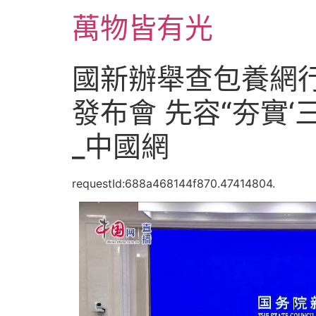
跳
萬物皆有光
至
主
要
國新辦舉查包養網行
內
容
發布會 先容“夯實
_中國網
requestId:688a468144f870.47414804.