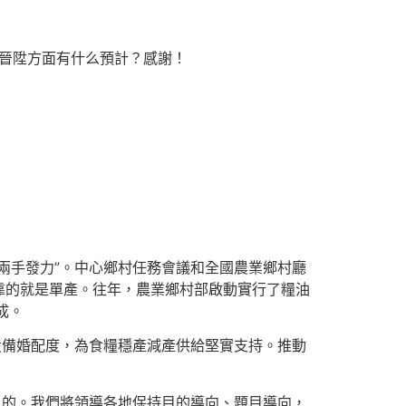
產晉陞方面有什么預計？感謝！
兩手發力”。中心鄉村任務會議和全國農業鄉村廳
靠的就是單產。往年，農業鄉村部啟動實行了糧油
成。
設備婚配度，為食糧穩產減產供給堅實支持。推動
目的。我們將領導各地保持目的導向、題目導向，