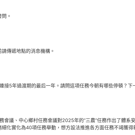
發問。
前請傳遞地點的消息機構。
用連接5年過渡期的最后一年。請問這項任務今朝有哪些停頓？下
任務會議、中心鄉村任務會議對2025年的“三農”任務作出了體
務細化實化為40項任務舉動，想方設法推進各方面任務不竭獲得