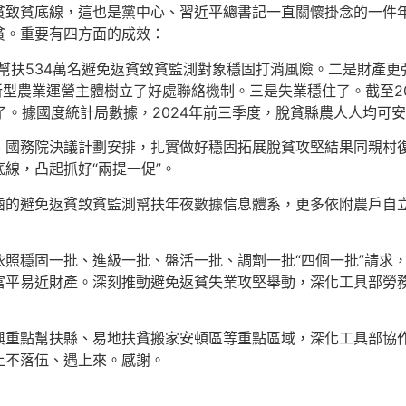
貧致貧底線，這也是黨中心、習近平總書記一直關懷掛念的一件
貧。重要有四方面的成效：
計幫扶534萬名避免返貧致貧監測對象穩固打消風險。二是財產更
與新型農業運營主體樹立了好處聯絡機制。三是失業穩住了。截至2
了。據國度統計局數據，2024年前三季度，脫貧縣農人人均可安排
、國務院決議計劃安排，扎實做好穩固拓展脫貧攻堅結果同親村
線，凸起抓好“兩提一促”。
齒的避免返貧致貧監測幫扶年夜數據信息體系，更多依附農戶自
照穩固一批、進級一批、盤活一批、調劑一批“四個一批”請求
富平易近財產。深刻推動避免返貧失業攻堅舉動，深化工具部勞
重點幫扶縣、易地扶貧搬家安頓區等重點區域，深化工具部協作
上不落伍、遇上來。感謝。