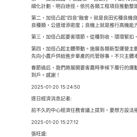
細化計劃、明白途徑，依托各類工程項目推動整
第二，加倍凸起“四良”融會。就是良田劣種良機
良種類，公道增添密度；良機上就是推行高機能力
第三，加倍凸起要害環節。從種到收、環環緊扣
第四，加倍凸起主體帶動。施展各類新型運營主
先向小農戶供給進步單產的托管辦事，不只主體
春節過后，我們將展開要害農時季候下層行的運
到戶。感謝！
2025-01-20 15:24:50
逐日經濟消息記者:
前不久的中心經濟任務會議上提到，要想方設法
2025-01-20 15:27:12
張旺盛: