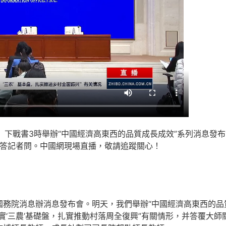
一）下戰書3時舉辦“中國經濟高東西的品質成長成效”系列消息發
并答記者問。中國網現場直播，敬請追蹤關心！
務院消息辦消息發布會。明天，我們舉辦“中國經濟高東西的品
實‘三農’基礎盤，扎實推動村落周全復興”有關情形，并答覆大