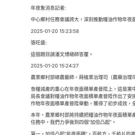
年夜象消息記者:
中心鄉村任務會議誇大，深刻推動糧油作物年夜面
2025-01-20 15:23:58
張旺盛:
這個題目請潘文博總師答覆。
2025-01-20 15:24:27
農業鄉村部總農藝師、蒔植業治理司（農藥治理司
食糧減產的重心在年夜面積單產晉陞上，這是黨中
局長會議對糧油作物年夜面積單產晉陞作出了安
作物年夜面積單產晉陞舉動，獲得了初步成效，全
本年，農業鄉村部將持續把糧油作物年夜面積單產
任務中，我們力爭做到四個“加倍凸起”。
第一，加倍凸起“年夜面積”。百畝方、千畝片的