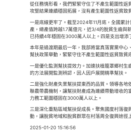
從任務情形看，我們緊緊守住了不產生範圍性返
攻堅結果連續穩固拓展，沒有產生範圍性返貧致
一是底線更牢了。截至2024年11月底，全國累
產，總產值跨越1.7萬億元，近3/4的脫貧生齒
已持續4年穩固在3000萬人以上。四是支出增添
本年是過渡期最后一年，我部將當真落實黨中心
幫扶政策舉動，緊緊守住不產生範圍性返貧致貧底
一是優化監測幫扶提效力。加速扶植籠罩鄉村生
的方法展開監測辨認，因人因戶展開精準幫扶。
二是強化財產失業幫扶提東西的品質。領導各地依
聯農帶農機制，讓幫扶財產成為連續帶動增收的
力務工範圍穩固在3000萬人以上。
三是深化重點區域幫扶促成長。聚焦國度村落復興
動，讓脫貧地域和脫貧群眾在村落周全復興途徑
2025-01-20 15:16:56