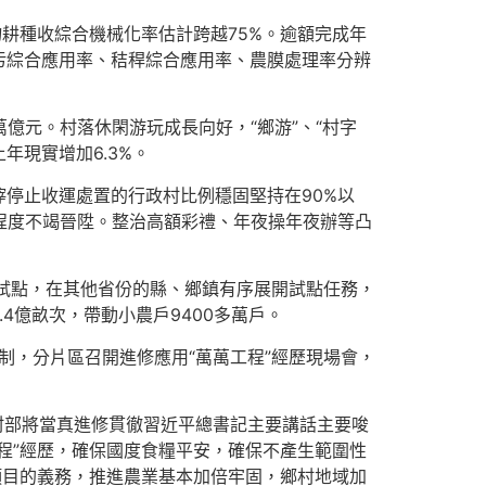
耕種收綜合機械化率估計跨越75%。逾額完成年
污綜合應用率、秸稈綜合應用率、農膜處理率分辨
億元。村落休閑游玩成長向好，“鄉游”、“村字
年現實增加6.3%。
滓停止收運處置的行政村比例穩固堅持在90%以
程度不竭晉陞。整治高額彩禮、年夜操年夜辦等凸
試點，在其他省份的縣、鄉鎮有序展開試點任務，
4億畝次，帶動小農戶9400多萬戶。
制，分片區召開進修應用“萬萬工程”經歷現場會，
鄉村部將當真進修貫徹習近平總書記主要講話主要唆
程”經歷，確保國度食糧平安，確保不產生範圍性
項目的義務，推進農業基本加倍牢固，鄉村地域加