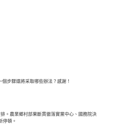
一個步驟還將采取哪些辦法？感謝！
系安排。農業鄉村部果斷貫徹落實黨中心、國務院決
新停頓。