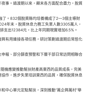
年夜事。過渡期以來，顛末各方面配合盡力，脫貧
強了。832個脫貧縣均培養構成了2—3個主導財
024年末，脫貧休息力務工失業人數3305萬人，
支出12384元，比上年同期現實增加6.5%。
復興有用連接各項任務，研討策劃過渡期后常態化
立申報、部分篩查預警和下層干部日常訪問相聯合
，隨機應變推動幫扶財產高東西的品質成長，完美
務協作，進步失業培訓東西的品質，確保脫貧休息
和中心單元定點幫扶，深刻推動“萬企興萬村”舉