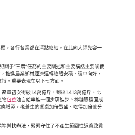
年頭，各行各業都在清點總結。在此向大師先容一
記關于“三農”任務的主要闡述和主要講話主要唆使
實，推進農業鄉村經濟運轉總體安穩、穩中向好，
支持。重要表現在以下七方面。
初次衝破1.4萬億斤，到達1.413萬億斤、比
植物
包養
油自給率進一個步驟進步。棉糖膠穩固成
物供應增添，老蒼生的餐桌加倍豐盛、吃得加倍養分
精準幫扶辦法，緊緊守住了不產生範圍性返貧致貧