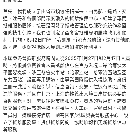
首先，我們成立了由省市領導任指揮長，由民航、鐵路、交
通、注冊和各個部門深度融入的抵離指揮中心，組建了專門
抵離服務團隊，接著是開發了抵離管理信息服務系統作為堅
強的技術保障。我們也制定了亞冬會抵離專項服務政策和便
利化措施，6月2日開通了哈爾濱-香港直飛航線，還有其他航
線，進一步保證抵離人員到達哈爾濱的便利度。
本屆亞冬會抵離服務時間是從2025年1月27日到2月17日。屆
時，將根據參賽參會人員抵離信息在官方入境口岸哈爾濱太
平國際機場、涉亞冬會火車站（哈爾濱站、哈爾濱西站及亞
布力西站）設置專用通道，由專業團隊提供入境協助、身份
注冊卡激活、流程引導、信息咨詢、交通、往返行李提前托
運等服務，并且在北京、上海的推薦出入境口岸提供必要的
協助服務。對于需要往返市區和亞布力賽區的客戶群，跨賽
區交通全部由高鐵保障。在機場、火車站，運動員村、技術
官員村、媒體接待酒店，還有國家/地區奧委會服務中心，設
立了抵離服務臺，提供抵離問詢、協助填報和更新抵離信息
等服務。