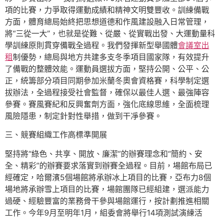
項的比賽，力爭取得運動成績和精神文明雙豐收。訓練備戰
方面，體育總局始終把思想道德和作風建設融入日常管理，
將“三從一大”，也就是從難、從嚴、從實戰出發、大運動量科
學訓練原則貫穿備戰全過程。我們發揮新型舉國體
會議室出
租
制優勢，總局與地方共建多支冬季項目國家隊，有效提升
了備戰的整體效能。運動員選拔方面，堅持公開、公平、公
正，統籌部分項目同期參加米蘭冬奧會資格賽，科學制定選
拔辦法，全過程接受社會監督，確保以最佳人選、最強陣容
參賽。賽風賽紀和反興奮劑方面，強化底線思維，全面梳理
風險隱患，制定針對性舉措，做到干凈參賽。
三、競賽組織工作高標準開展
堅持將“綠色、共享、開放、廉潔”的辦賽理念和“簡約、安
全、精彩”的辦賽要求落實到辦賽全過程。目前，場館布局已
經確定，哈爾濱5個場館將承辦冰上項目的比賽，亞布力8個
場地將承辦雪上項目的比賽，場館團隊已經組建，選派能力
過硬、經驗豐富的業務骨干參與場館運行，按計劃推進相關
工作。今年9月至明年1月，組委會將舉行14項測試演練活