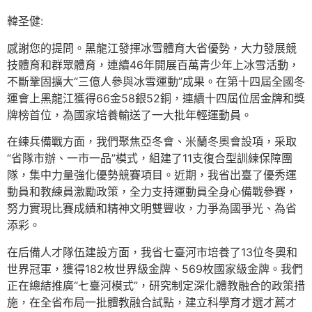
韓圣健:
感謝您的提問。黑龍江發揮冰雪體育大省優勢，大力發展競
技體育和群眾體育，連續46年開展百萬青少年上冰雪活動，
不斷鞏固擴大“三億人參與冰雪運動”成果。在第十四屆全國冬
運會上黑龍江獲得66金58銀52銅，連續十四屆位居金牌和獎
牌榜首位，為國家培養輸送了一大批年輕運動員。
在練兵備戰方面，我們聚焦亞冬會、米蘭冬奧會設項，采取
“省隊市辦、一市一品”模式，組建了11支復合型訓練保障團
隊，集中力量強化優勢競賽項目。近期，我省出臺了優秀運
動員和教練員激勵政策，全力支持運動員全身心備戰參賽，
努力實現比賽成績和精神文明雙豐收，力爭為國爭光、為省
添彩。
在后備人才隊伍建設方面，我省七臺河市培養了13位冬奧和
世界冠軍，獲得182枚世界級金牌、569枚國家級金牌。我們
正在總結推廣“七臺河模式”，研究制定深化體教融合的政策措
施，在全省布局一批體教融合試點，建立科學育才選才薦才