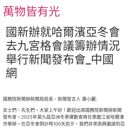
跳
萬物皆有光
至
主
要
國新辦就哈爾濱亞冬會
內
容
去九宮格會議籌辦情況
舉行新聞發布會_中國
網
國務院新聞辦新聞局局長、新聞發言人 壽小麗:
女士們、先生們，大家上午好！歡迎出席國務院新聞辦新聞
發布會。2025年第九屆亞洲冬季運動會將在黑龍江省哈爾濱
市舉辦。在亞冬會倒計時100天前夕，我們非常高興邀請到亞