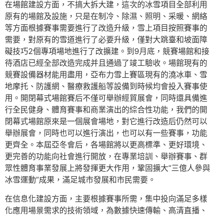
在場館建設方面，不搞大拆大建，這次的冰雪項目全部利用
原有的場館及設施，只是在制冷、除濕、照明、采暖、網絡
等方面根據賽事需要進行了改造升級，雪上項目按照賽事的
需要，對原有的雪道進行了必要升級，僅對大跳臺和坡面障
礙技巧2個專項場地進行了改擴建。到9月底，競賽場館和接
待酒店已經全部改造完成并且通過了竣工驗收。場館現有的
競賽設備器材能用盡用，亞布力雪上賽區現有的澆冰車、雪
地摩托、防護網、醫療救護船等設備到時候均會投入賽事使
用。開閉幕式場館賽后不僅可舉辦經貿展會，同時還具備進
行全民健身、體育賽事和商業演出的綜合性功能，我們的開
閉幕式場館原來是一個展會場地，對它進行改造后仍然可以
舉辦展會，同時也可以進行演出，也可以有一些賽事，功能
更齊全。本屆亞冬會后，各場館將以更高標準、更好環境、
更完善的功能向社會進行開放，在專業培訓、舉辦賽事、群
眾性體育事業發展上將發揮更大作用，鞏固擴大“三億人參與
冰雪運動”成果，滿足城市發展和市民需要。
在信息化建設方面，主要根據賽事所需，集中投向滿足多樣
化應用場景需求的技術領域，為數據快速傳輸、高清直播、