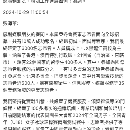
愿服務測試、培訓工作進展如何？謝謝。
2024-10-29 11:00:54
張海華:
感謝媒體朋友的提問。本屆亞冬會賽事志愿者面向全球招
募，共有10萬人成功報名，經過初試、面試等程序，我們最
終確定了6000名志愿者。人員構成上，以黑龍江高校為主
體，涵蓋了香港、澳門特別行政區，21個省（自治區、直轄
市），還有22個國家的留學生400多人。其中，參加過國際
志愿者服務的占到四分之一，有很多資深的志愿者參加過杭
州亞運會、北京冬奧會、巴黎奧運會，其中具有滑雪技能的
志愿者近500人，還有醫療衛生、信息服務、媒體服務等35
個業務領域的專業志愿者。
我們堅持從實戰出發，共設置了競賽服務、頒獎禮儀等50門
課程，組織了100多場次的通識培訓、專業培訓和崗位培訓。
日前剛剛結束的代表團團長大會和2024年全國男子、全國青
年（U18）女子冰球錦標賽兩場測試賽中，志愿者提供了專
業周到的服務，展示了中國青年蓬勃向上的形象，受到了亞