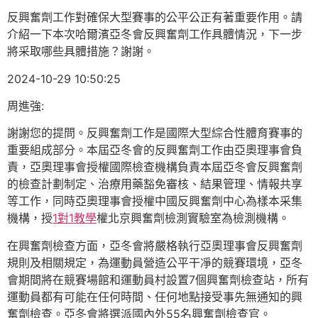
反興奮劑工作對確保大型賽事的公平公正有著重要作用。請
介紹一下本次哈爾濱亞冬會反興奮劑工作具體情況，下一步
將采取哪些具體措施？謝謝。
2024-10-29 10:50:25
周進強:
謝謝您的提問。反興奮劑工作是國際大型綜合性體育賽事的
重要組成部分。本屆亞冬會的反興奮劑工作由亞奧理事會負
責，亞奧理事會授權國際檢查機構負責本屆亞冬會反興奮劑
的檢查計劃制定、治療用藥豁免審核、結果管理、情報共享
等工作，同時亞奧理事會授權中國反興奮劑中心為樣本采集
機構，授
1對1教學
權北京興奮劑檢測實驗室為檢測機構。
在興奮劑檢查方面，亞冬會將嚴格執行亞奧理事會反興奮劑
規則及相關規定，為運動員營造公平干凈的競賽環境，亞冬
會期間將在競賽場館和運動員村設置7個興奮劑檢查站，所有
運動員都有可能在任何時間、任何地點接受事先無通知的興
奮劑檢查。亞冬會將選派國內外55名興奮劑檢查官。