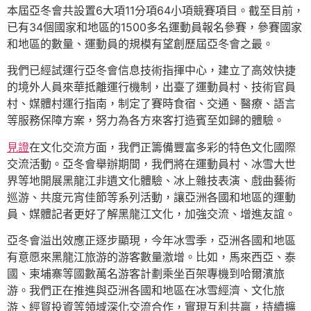
本屆亞冬會共設置6大項11分項64小項競賽項目。截至目前，
已有34個國家和地區的1500多名運動員報名參賽，參賽國家
和地區的數量、運動員的規模有望創歷屆亞冬會之最。
我們已經試運行亞冬會信息技術指揮中心，建立了高效快捷
的境外人員來華抵離運行機制，出臺了運動員村、技術官員
村、媒體村運行指南，制定了賽時食宿、交通、醫療、語言
等服務保障方案，努力為各方來客打造賓至如歸的體驗。
見證
在文化交流方面，我們正籌備豐富多彩的特色文化國際
交流活動。亞冬會舉辦期間，我們將在運動員村、冰雪大世
界等地開展黑龍江非遺文化體驗、冰上雜技表演、戲曲藝術
巡游、共度元宵佳節等系列活動，讓亞洲各國和地區的運動
員、媒體記者更好了解黑龍江文化，加強交流、增進友誼。
亞冬會溢出效應正逐步顯現，今年冰雪季，亞洲各國和地區
有意愿來黑龍江旅游的游客數量激增。比如，馬來西亞、泰
國、柬埔寨等國數萬名游客計劃乘坐百架專機到哈爾濱旅
游。我們正在推進與亞洲各國和地區在冰雪經濟、文化旅
游、經貿投資等領域深化交流合作，實現互利共贏，持續擴