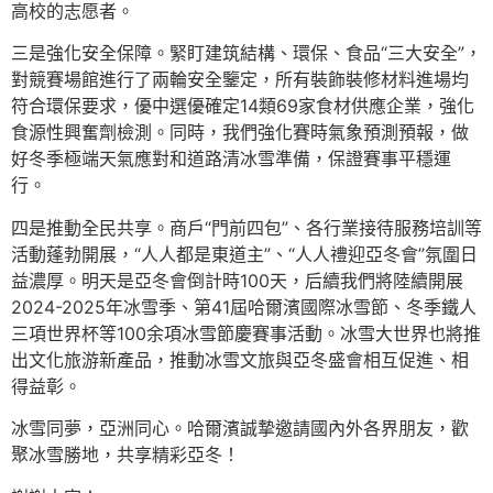
高校的志愿者。
三是強化安全保障。緊盯建筑結構、環保、食品“三大安全”，
對競賽場館進行了兩輪安全鑒定，所有裝飾裝修材料進場均
符合環保要求，優中選優確定14類69家食材供應企業，強化
食源性興奮劑檢測。同時，我們強化賽時氣象預測預報，做
好冬季極端天氣應對和道路清冰雪準備，保證賽事平穩運
行。
四是推動全民共享。商戶“門前四包”、各行業接待服務培訓等
活動蓬勃開展，“人人都是東道主”、“人人禮迎亞冬會”氛圍日
益濃厚。明天是亞冬會倒計時100天，后續我們將陸續開展
2024-2025年冰雪季、第41屆哈爾濱國際冰雪節、冬季鐵人
三項世界杯等100余項冰雪節慶賽事活動。冰雪大世界也將推
出文化旅游新產品，推動冰雪文旅與亞冬盛會相互促進、相
得益彰。
冰雪同夢，亞洲同心。哈爾濱誠摯邀請國內外各界朋友，歡
聚冰雪勝地，共享精彩亞冬！