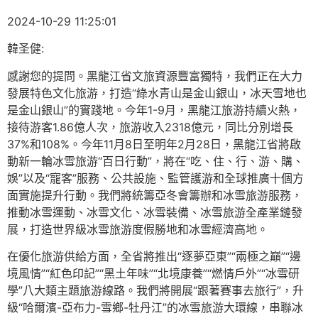
2024-10-29 11:25:01
韓圣健:
感謝您的提問。黑龍江省文旅資源豐富獨特，我們正在大力
發展特色文化旅游，打造“綠水青山是金山銀山，冰天雪地也
是金山銀山”的實踐地。今年1-9月，黑龍江旅游持續火熱，
接待游客1.86億人次，旅游收入2318億元，同比分別增長
37%和108%。今年11月8日至明年2月28日，黑龍江省將啟
動新一輪冰雪旅游“百日行動”，將在“吃、住、行、游、購、
娛”以及“寵客”服務、公共設施、監管護游和全球推廣十個方
面實施提升行動。我們將統籌亞冬會籌辦和冰雪旅游服務，
推動冰雪運動、冰雪文化、冰雪裝備、冰雪旅游全產業鏈發
展，打造世界級冰雪旅游度假勝地和冰雪經濟高地。
在優化旅游供給方面，全省將推出“逐夢亞東”“兩極之巔”“邊
境風情”“紅色印記”“黑土年味”“北境康養”“燃情戶外”“冰雪研
學”八大類主題旅游線路。我們將開展“跟著賽事去旅行”，升
級“哈爾濱-亞布力-雪鄉-牡丹江”的冰雪旅游大環線，串聯冰