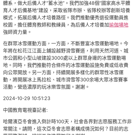
體系，做大后備人才“蓄水池”。我們加強48個“國家高水平體
育人才后備基地”建設，采取省隊市辦、省隊校辦等創新培養
模式，拓展后備人才培養路徑。我們推動優秀退役運動員進
校園，擔任體育教師和教練員，為后備人才培養加
瑜伽場地
強師資力量。
在群眾冰雪運動方面，一方面，不斷豐富冰雪運動場地。今
年將在松花江江面上鋪設越野滑雪賽道，利用天然河道、城
市公園和小型山坡建設3000處以上群眾身邊的冰雪運動場
地。同時，我們推動符合條件的冰雪運動設施免費或低收費
向公眾開放。另一方面，持續開展多樣化的群眾性冰雪運
動，將開展冰上馬拉松、城市滑雪等300余場大眾冰雪賽事
活動，營造濃厚的玩冰樂雪氛圍。謝謝。
2024-10-29 10:51:23
中國教育電視臺記者:
哈爾濱亞冬會進入倒計時100天，社會各界對志愿服務工作非
常關注。請問，這次亞冬會志愿者構成情況如何？目前的志