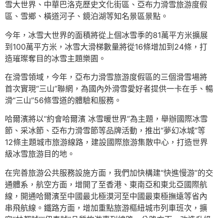
雪大世界、中華巴洛克歷史文化街區、亞布力滑雪旅游度假
區、雪鄉、橫道河子、鏡泊湖等知名景區景點。
今年，冰雪大世界的面積將從上個冰雪季的81萬平方米擴展
到100萬平方米，冰雪大滑梯數量將從16條增加到24條，打
造璀璨奪目的冰雪主題樂園。
在滑雪領域，今年，亞布力滑雪旅游度假區的三個滑雪場將
首次實現“三山”聯網，為國內外滑雪愛好者提供一卡在手、暢
滑“三山”56條雪道的體驗和服務。
哈爾濱將以“約會哈爾濱 冰雪暖世界”為主題，舉辦國際冰雪
節、采冰節、亞布力滑雪節等品牌活動，推出“夢幻冰城”等
12條主題城市旅游線路，建設國際旅游集散中心，打造世界
級冰雪旅游目的地。
在完善旅游公共服務設施方面，我們加快構建“快進慢游”的交
通體系，航空方面，增開了至香港、東南亞和東北亞國際航
線，開通哈爾濱至中國最北極漠河至中國最東極撫遠等省內
串飛航線。鐵路方面，增加重點旅游樞紐城市列車班次，擴