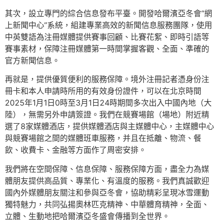
其次，設立專門的綜合信息發布平臺。開發哈爾濱亞冬會“網
上新聞中心”系統，組建專業高效的新聞信息服務團隊，使用
中英雙語為注冊媒體提供賽事回顧、比賽花絮、即時引語等
賽事素材，保障注冊媒體第一時間掌握客觀、全面、準確的
官方新聞信息。
再就是，提供優質便利的服務保障。境外注冊記者憑身份注
冊卡和本人申請時所用的有效身份證件，可以在北京時間
2025年1月1日0時至3月1日24時期間多次出入中國內地（大
陸），無需另外申請簽證。我們在競賽場館（場地）附近精
選了8家媒體酒店，提供媒體酒店與主媒體中心，主媒體中心
與競賽場館之間的媒體班車服務，并且在抵離、物流、餐
飲、收費卡、金融等方面作了周密安排。
我們將在空間保障、信息保障、服務保障方面，盡全力為媒
體朋友提供高品質、專業化、有溫度的服務。我們真誠歡迎
國內外媒體朋友關注和參與亞冬會，協助精彩呈現冰雪運動
獨特魅力，共同弘揚奧林匹克精神、中華體育精神，全面、
立體、生動地把哈爾濱亞冬盛會傳播到全世界。