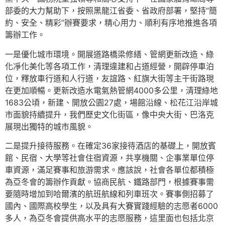
部委的大力幫助下，按照黑龍江省委、省政府部署，堅持“簡
約、安全、精彩”辦賽要求，精心用力、順利有序地推進各項
籌辦工作。
一是優化城市環境。開展道路橋梁修繕、管網更新改造、綠
化凈化美化等各項工作，清理違建和占道經營，開辟停車泊
位，釋放車行道和人行道，友誼路、紅旗大街等主干街路現
在更加順暢。更新改造水電氣熱管網4000多公里，清理綠地
1683公頃，新建、開放公園27處，場館沿線、松花江沿岸城
市面貌持續提升，我們歷史文化街區，像中央大街、巴洛克
展現出獨特的城市風貌。
二是提升接待服務。在確定36家接待酒店的基礎上，開放賓
館、民宿、大學等社會住宿資源，共享機關、企事業單位停
車資源，滿足賽事和旅游需求。應該說，社會各單位都積極
為亞冬會的籌辦作貢獻。協商民航、鐵路部門，根據賽事需
要隨時增加到哈爾濱的航班航線和列車班次。賽事側招募了
國內、國際高校學生，以及具有大賽實踐經驗的志愿者6000
多人，為亞冬會提供高水平的志愿服務，這里面也包括北京