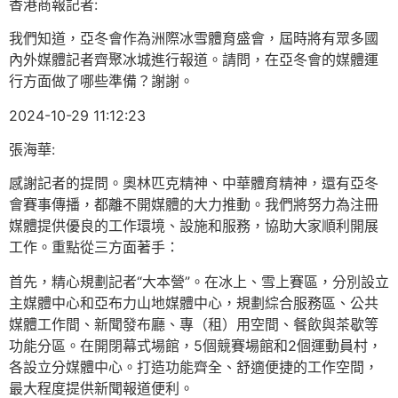
香港商報記者:
我們知道，亞冬會作為洲際冰雪體育盛會，屆時將有眾多國
內外媒體記者齊聚冰城進行報道。請問，在亞冬會的媒體運
行方面做了哪些準備？謝謝。
2024-10-29 11:12:23
張海華:
感謝記者的提問。奧林匹克精神、中華體育精神，還有亞冬
會賽事傳播，都離不開媒體的大力推動。我們將努力為注冊
媒體提供優良的工作環境、設施和服務，協助大家順利開展
工作。重點從三方面著手：
首先，精心規劃記者“大本營”。在冰上、雪上賽區，分別設立
主媒體中心和亞布力山地媒體中心，規劃綜合服務區、公共
媒體工作間、新聞發布廳、專（租）用空間、餐飲與茶歇等
功能分區。在開閉幕式場館，5個競賽場館和2個運動員村，
各設立分媒體中心。打造功能齊全、舒適便捷的工作空間，
最大程度提供新聞報道便利。