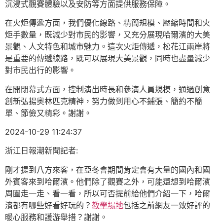
沉浸式觀賽體驗以及安防等方面提供服務保障。
在火炬傳遞方面，我們優化線路、精簡規模、壓縮時間和火
炬手數量，既減少對市民的影響，又充分展現哈爾濱的大美
景觀、人文特色和城市魅力。這次火炬傳遞，松花江兩岸將
是重要的傳遞線路，既可以展現大美景觀，同時也盡量減少
對市民出行的影響。
在開閉幕式方面，控制演出時長和參演人員規模，通過創意
創新弘揚奧林匹克精神，努力做到用心不鋪張、簡約不簡
單、節儉又精彩。謝謝。
2024-10-29 11:24:37
浙江日報潮新聞記者:
剛才提到八方來客，在亞冬會期間肯定會有大量的國內和國
外賓客來到哈爾濱。他們除了觀賽之外，可能還想到哈爾濱
周圍走一走、看一看，所以可否提前給他們介紹一下，哈爾
濱都有哪些好看好玩的？
教學場地
包括之前網友一致好評的
暖心服務和護游舉措？謝謝。