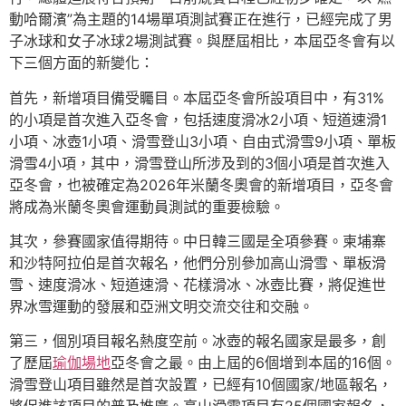
動哈爾濱”為主題的14場單項測試賽正在進行，已經完成了男
子冰球和女子冰球2場測試賽。與歷屆相比，本屆亞冬會有以
下三個方面的新變化：
首先，新增項目備受矚目。本屆亞冬會所設項目中，有31%
的小項是首次進入亞冬會，包括速度滑冰2小項、短道速滑1
小項、冰壺1小項、滑雪登山3小項、自由式滑雪9小項、單板
滑雪4小項，其中，滑雪登山所涉及到的3個小項是首次進入
亞冬會，也被確定為2026年米蘭冬奧會的新增項目，亞冬會
將成為米蘭冬奧會運動員測試的重要檢驗。
其次，參賽國家值得期待。中日韓三國是全項參賽。柬埔寨
和沙特阿拉伯是首次報名，他們分別參加高山滑雪、單板滑
雪、速度滑冰、短道速滑、花樣滑冰、冰壺比賽，將促進世
界冰雪運動的發展和亞洲文明交流交往和交融。
第三，個別項目報名熱度空前。冰壺的報名國家是最多，創
了歷屆
瑜伽場地
亞冬會之最。由上屆的6個增到本屆的16個。
滑雪登山項目雖然是首次設置，已經有10個國家/地區報名，