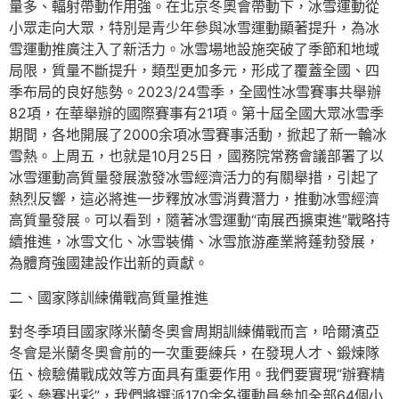
量多、輻射帶動作用強。在北京冬奧會帶動下，冰雪運動從
小眾走向大眾，特別是青少年參與冰雪運動顯著提升，為冰
雪運動推廣注入了新活力。冰雪場地設施突破了季節和地域
局限，質量不斷提升，類型更加多元，形成了覆蓋全國、四
季布局的良好態勢。2023/24雪季，全國性冰雪賽事共舉辦
82項，在華舉辦的國際賽事有21項。第十屆全國大眾冰雪季
期間，各地開展了2000余項冰雪賽事活動，掀起了新一輪冰
雪熱。上周五，也就是10月25日，國務院常務會議部署了以
冰雪運動高質量發展激發冰雪經濟活力的有關舉措，引起了
熱烈反響，這必將進一步釋放冰雪消費潛力，推動冰雪經濟
高質量發展。可以看到，隨著冰雪運動“南展西擴東進”戰略持
續推進，冰雪文化、冰雪裝備、冰雪旅游產業將蓬勃發展，
為體育強國建設作出新的貢獻。
二、國家隊訓練備戰高質量推進
對冬季項目國家隊米蘭冬奧會周期訓練備戰而言，哈爾濱亞
冬會是米蘭冬奧會前的一次重要練兵，在發現人才、鍛煉隊
伍、檢驗備戰成效等方面具有重要作用。我們要實現“辦賽精
彩、參賽出彩”，我們將選派170余名運動員參加全部64個小