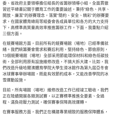
委、省政府主要領導擔任組長的省籌辦領導小組，全面貫徹
習近平總書記關于體育工作的重要論述，秉持“綠色、共享、
開放、廉潔”的辦賽理念，落實“簡約、安全、精彩”的辦賽要
求，在國家體育總局等組委會各成員單位和各方的大力支持
下，高標準高質量高效率推進籌辦工作。下面，我重點介紹
三個方面。
在競賽場館方面，目前所有的競賽場館（場地）已經準備就
緒。我們統籌賽會需求和賽后利用，堅持綠色、節儉原則，
13個競賽場館（場地）全部采用節能環保材料和綠色低碳技
術，全部利用原有設施維修改造，不搞大拆大建。比如，我
們改造升級哈爾濱體育學院大學生滑冰館作為第九屆亞冬會
冰球賽事舉辦場館，既能有效節約成本，又能改善學院的冰
雪運動設施。
目前，所有場館（場地）維修改造工作已經竣工驗收，我們
正在陸續開展各類測試賽，以正賽標準推進全要素、全過
程、滿負荷壓力測試，確保賽事保障高效運轉。
在賽事服務方面，我們正在構建專業細致的服務保障體系，