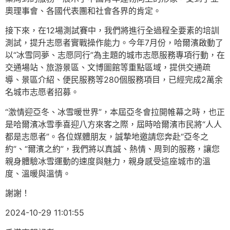
奧理事會、各國代表團和社會各界的肯定。
接下來，在12場測試賽中，我們將進行全過程全要素的培訓
測試，提升志愿者實戰操作能力。今年7月份，哈爾濱啟動了
以“冰雪同夢、志愿同行”為主題的城市志愿服務專項行動，在
交通場站、旅游景區、文博圖館等重點區域，提供交通疏
導、景區介紹、便民服務等280個服務項目，已經完成2萬余
名城市志愿者招募。
“激情迎亞冬、冰雪暖世界”，本屆亞冬會拉開帷幕之時，也正
是哈爾濱冰雪季喜迎八方來客之際，屆時哈爾濱市民將“人人
都是志愿者”。各位媒體朋友，誠摯地邀請您奔赴“亞冬之
約”、“爾濱之約”，我們將以真誠、熱情、周到的服務，讓您
親身體驗冰雪運動的速度與魅力，親身感受這座城市的溫
度、溫暖與溫情。
謝謝！
2024-10-29 11:01:55