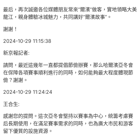
最后，再次誠邀各位媒體朋友常來“爾濱”做客，實地領略大美
龍江，親身體驗冰城魅力，共同講好“爾濱故事”。
謝謝！
2024-10-29 11:15:38
新京報記者:
請問，最近這幾年一直都提倡節儉辦賽，那么哈爾濱亞冬會
在保障各項賽事順利進行的同時，如何能夠最大程度體現節
儉？謝謝。
2024-10-29 11:24:24
王合生:
感謝您的提問。這次亞冬會堅持以賽事為中心，統籌考慮賽
后長期使用，在滿足賽事需求的同時，也為廣大市民和游客
留下優質的設施資源。