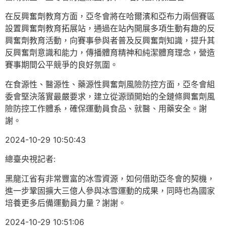
在反興奮劑教育方面，亞冬會將在哈爾濱和亞布力兩個賽區
設置興奮劑教育拓展站，通過在站內開展多項生動有趣的反
興奮劑教育活動，向賽事參與者普及反興奮劑知識，提升其
反興奮劑意識和能力，傳播體育精神和純潔體育理念，營造
賽事期間公平競爭的良好氛圍。
在食源性、醫源性、藥源性興奮劑風險防控方面，亞冬會組
委會堅決落實最嚴要求，建立從源頭開始的全鏈條興奮劑風
險防控工作體系，確保運動員食品、就醫、用藥安全。謝
謝。
2024-10-29 10:50:43
總臺央視記者:
黑龍江省有非常豐富的冰雪資源，如何借助亞冬會的契機，
進一步鞏固擴大三億人參與冰雪運動的成果，同時也為國家
培養更多后備運動員力量？謝謝。
2024-10-29 10:51:06