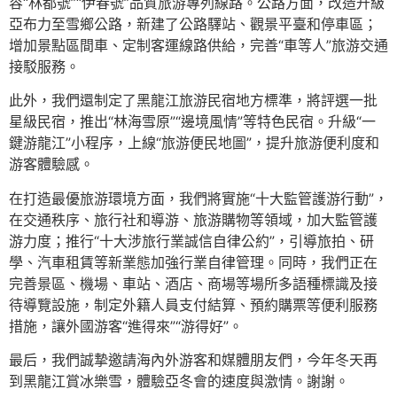
容“林都號”“伊春號”品質旅游專列線路。公路方面，改造升級
亞布力至雪鄉公路，新建了公路驛站、觀景平臺和停車區；
增加景點區間車、定制客運線路供給，完善“車等人”旅游交通
接駁服務。
此外，我們還制定了黑龍江旅游民宿地方標準，將評選一批
星級民宿，推出“林海雪原”“邊境風情”等特色民宿。升級“一
鍵游龍江”小程序，上線“旅游便民地圖”，提升旅游便利度和
游客體驗感。
在打造最優旅游環境方面，我們將實施“十大監管護游行動”，
在交通秩序、旅行社和導游、旅游購物等領域，加大監管護
游力度；推行“十大涉旅行業誠信自律公約”，引導旅拍、研
學、汽車租賃等新業態加強行業自律管理。同時，我們正在
完善景區、機場、車站、酒店、商場等場所多語種標識及接
待導覽設施，制定外籍人員支付結算、預約購票等便利服務
措施，讓外國游客“進得來”“游得好”。
最后，我們誠摯邀請海內外游客和媒體朋友們，今年冬天再
到黑龍江賞冰樂雪，體驗亞冬會的速度與激情。謝謝。