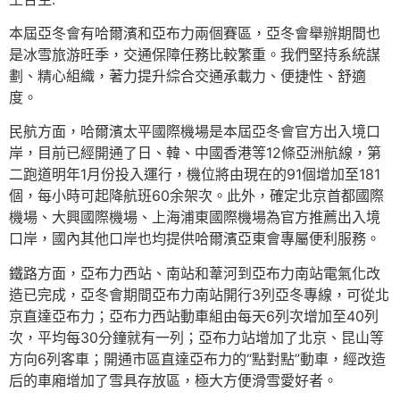
本屆亞冬會有哈爾濱和亞布力兩個賽區，亞冬會舉辦期間也
是冰雪旅游旺季，交通保障任務比較繁重。我們堅持系統謀
劃、精心組織，著力提升綜合交通承載力、便捷性、舒適
度。
民航方面，哈爾濱太平國際機場是本屆亞冬會官方出入境口
岸，目前已經開通了日、韓、中國香港等12條亞洲航線，第
二跑道明年1月份投入運行，機位將由現在的91個增加至181
個，每小時可起降航班60余架次。此外，確定北京首都國際
機場、大興國際機場、上海浦東國際機場為官方推薦出入境
口岸，國內其他口岸也均提供哈爾濱亞東會專屬便利服務。
鐵路方面，亞布力西站、南站和葦河到亞布力南站電氣化改
造已完成，亞冬會期間亞布力南站開行3列亞冬專線，可從北
京直達亞布力；亞布力西站動車組由每天6列次增加至40列
次，平均每30分鐘就有一列；亞布力站增加了北京、昆山等
方向6列客車；開通市區直達亞布力的“點對點”動車，經改造
后的車廂增加了雪具存放區，極大方便滑雪愛好者。