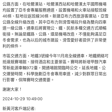
公路方面，在哈爾濱站、哈爾濱西站和哈爾濱太平國際機場
均設置了亞冬會專屬服務通道，設置機場和火車站接駁班線
46條、駐地往返班線36條。新建亞布力西旅游客運站，亞雪
公路全線升級改造，其中亞布力到滑雪場段升級為雙向四車
道一級公路，通車后將實現公、鐵、民航多種交通方式順暢
銜接。無論是鐵路、公路，還是機場改造，不僅能夠滿足亞
冬會需求，也為以后的城市建設、滑雪愛好者提供了非常便
利的條件。
市區交通方面，地鐵3號線今年11月底全線通車，地鐵網絡可
抵達競賽場館、接待酒店和主要景區。賽時將新增甲醇汽車
等新能源車輛972臺，開通場館間臨時公交，延長地鐵、公
交運營時間，科學施劃亞冬會專用車道，減少對群眾日常出
行影響，保障賽時交通需要。
謝謝大家！
2024-10-29 10:49:00
新黃河客戶端記者: