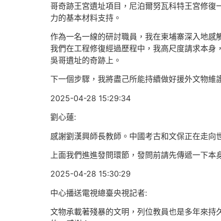
哥奇跡王宮遺址項目，尼泊爾努瓦科特王宮修復
力的基本材料支持。
作為一名一線的研討職員，我在柬埔寨深入地感
我們在工程修復經過歷程中，我高尺度請求本身
吳哥遺址的奇跡上。
下一個步驟，我將盡己所能持續做好援外文物維
2025-04-28 15:29:34
劉心蓮:
感謝劉漢興師長教師。中國考古和文保正在走向
上面我們進進發問環節，發問前請先傳遞一下本
2025-04-28 15:30:29
中心播送電視總臺央視記者:
文物承載著殘暴的文明，列位教員也是多年來持