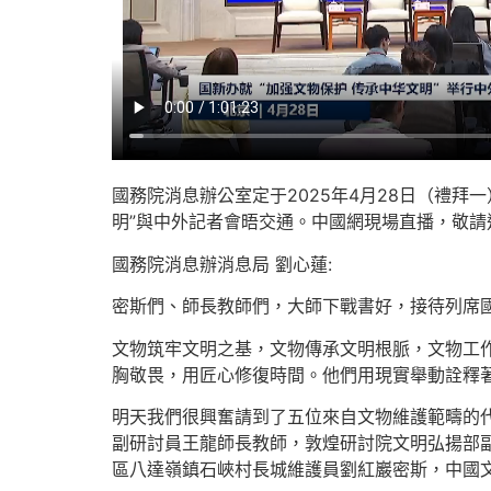
國務院消息辦公室定于2025年4月28日（禮拜
明”與中外記者會晤交通。中國網現場直播，敬請
國務院消息辦消息局 劉心蓮:
密斯們、師長教師們，大師下戰書好，接待列席國
文物筑牢文明之基，文物傳承文明根脈，文物工
胸敬畏，用匠心修復時間。他們用現實舉動詮釋
明天我們很興奮請到了五位來自文物維護範疇的代
副研討員王龍師長教師，敦煌研討院文明弘揚部
區八達嶺鎮石峽村長城維護員劉紅巖密斯，中國