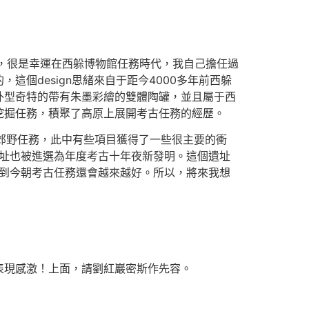
，很是幸運在西躲博物館任務時代，我自己擔任過
，這個design思緒來自于距今4000多年前西躲
外型奇特的帶有朱墨彩繪的雙體陶罐，並且屬于西
挖掘任務，積聚了高原上展開考古任務的經歷。
標郊野任務，此中有些項目獲得了一些很主要的衝
遺址也被進選為年度考古十年夜新發明。這個遺址
感到今朝考古任務還會越來越好。所以，將來我想
表現感激！上面，請劉紅巖密斯作先容。