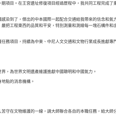
一期項目。在王宮遺址修復項目經過歷程中，我共同工程完成了
觸感染到了，傑出的中本國際一起配合交通給我帶來的信念和氣
，嚴把工程東西的品質和平安，特別測量和測繪每一塊石構件和
護任務項目，持續為中柬、中尼人文交通和文物行業成長進獻專
世界，為世界文明遺產維護進獻中國聰明和中國氣力。
身地點的消息機構。
久苦守在文物維護的一線，請大師聯合各自的本職任務，給大師