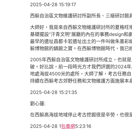
2025-04-28 15:19:17
西躲自治區文物維護研討所副所長、三級研討館員
大師好，我是來自西躲文物維護研討所的夏格旺
基礎擺設“汗青文明”展廳的內在的事務design和
最早的遺址昌都卡若遺址出土的一件叫做朱墨彩
躲博物館的鎮館之寶。在西躲博物館時代，我已
2005年西躲自治區文物維護研討所成立，也就
破。好比說，前一段時光方才我們評選的2024
地處海拔4500米的處所，大師了解，考古任務
持續在西躲考古郊野任務和文物維護方面施展本
2025-04-28 15:21:35
劉心蓮:
在西躲高海拔地域停止考古挖掘很是辛勞，也很
2025-04-28 1
包養網
5:23:16