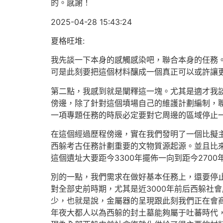
的。感謝！
2025-04-28 15:43:24
夏格旺堆:
我先談一下本身的感觸感染吧，聯合本身的任務
可是此刻要把這個材料釀成一個真正可以或許讓
第二點，我感到就是闡釋這一塊。尤其是適才我談
傍邊，除了針對這個墳場自己的維護計劃編制，
一項專題任務的時辰必定要對它周邊的區域停止
在這個經過歷程傍邊，實在我們發明了一個比擬
西躲考古任務計劃重要的文物質源起源。並且比來
這個遺址大要距今3300年擺佈一向到距今270
別的一點，我們需求在做好基本任務上，還要停
對全部史前時期，尤其是近3000年前后西躲社
少，也就是說，金屬器的呈現跟此刻我們正在會
年夜大都人以為西躲的封土墓能夠屬于吐蕃時代