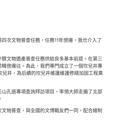
四次文物普查任務，任務11年傍邊，我也介入了
步驟文物遺產普查任務供給良多基本前提。在第三
范疇傍邊往。為此，我們專門成立了一個坎兒井專
條坎兒井，為后續的坎兒井維護維護修繕加固工程奠
天山孔道專項查詢拜訪項目，率領大師走遍了北部
。
次文物普查，與全國的文博戰友們一同，配合繪制