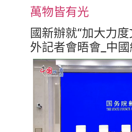
跳
萬物皆有光
至
主
要
國新辦就“加大力度
內
容
外記者會晤會_中國