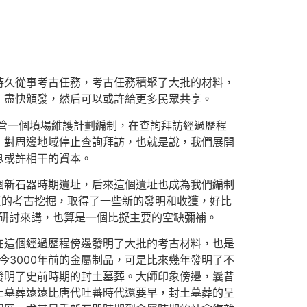
持久從事考古任務，考古任務積聚了大批的材料，
，盡快頒發，然后可以或許給更多民眾共享。
掌管一個墳場維護計劃編制，在查詢拜訪經過歷程
，對周邊地域停止查詢拜訪，也就是說，我們展開
息或許相干的資本。
個新石器時期遺址，后來這個遺址也成為我們編制
度的考古挖掘，取得了一些新的發明和收獲，好比
文明研討來講，也算是一個比擬主要的空缺彌補。
在這個經過歷程傍邊發明了大批的考古材料，也是
今3000年前的金屬制品，可是比來幾年發明了不
發明了史前時期的封土墓葬。大師印象傍邊，曩昔
土墓葬遠遠比唐代吐蕃時代還要早，封土墓葬的呈