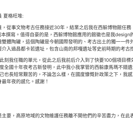
 夏格旺堆:
堆，從事文物考古任務接近30年，結業之后我在西躲博物館任務
劇本撰寫。值得自豪的是，西躲博物館應用的館徽也是我design的
繪雙體陶罐，這個陶罐是今朝國際發明的、考古出土的獨一一件
經介入過昌都卡若遺址，包含山南的邦嘎遺址等史前時期的考古
是此刻我任職的單元，從此之后我前后介入到了快要100個項目
年度全國十年夜考古新發明，此中我小我掌管的西躲康馬瑪不錯
自己也長短常艱苦的，不論怎么樣，在國度慷慨針政策之下，我
身最年夜的感化。感謝！
是主要，高原地域的文物維護任務離不開他們的辛苦盡力，在此