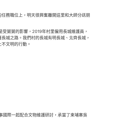
的任務職位上，明天很興奮離開這里和大師分送朋
是受舅舅的影響，2019年村里僱用長城維護員，
護長城之路。我們村的長城有明長城、北齊長城，
止不文明的行動。
從事國際一起配合文物維護研討，承當了柬埔寨吳