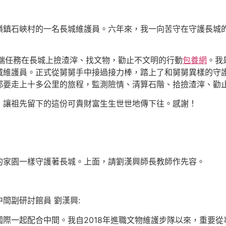
嶺鎮石峽村的一名長城維護員。六年來，我一向苦守在守護長城
開端任務在長城上撿渣滓、找文物，勸止不文明的行動
包養網
。我
城維護員。正式從舅舅手中接過接力棒，踏上了和舅舅異樣的守
都要走上十多公里的旅程，監測險情、清算石階、拾撿渣滓、勸
，讓祖先留下的這份可貴財富生生世世地傳下往。感謝！
的家園一樣守護著長城。上面，請劉漢興師長教師作先容。
間副研討館員 劉漢興:
際一起配合中間。我自2018年進職文物維護步隊以來，重要