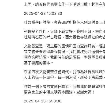
上面，請五位代表順次作一下毛遂自薦。起首有
2025-04-28 15:03:33
吐魯番學研討院、考古研討所擔任人副研討員 王龍
列位記者伴侶，大師下戰書好，我叫王龍，來自
吐峪溝石窟的考古發掘、西旁景教寺院遺址的考
文物普查是一項主要的國情和國力查詢拜訪，經
次文物普查經過歷程傍邊，我們將坎兒井這個干
項查詢拜訪隊，我那時任的是隊長，率領隊員經由
基了響應的基本。
在第四次文物普查任務時代，我作為吐魯番區域
天山的每一個峽谷、每一個河灣，新發明古墓葬、
作為一個下層的文博任務者，我想我仍是盼望經
更為完全的中漢文明資本圖譜，感謝大師！
2025-04-28 15:10:38