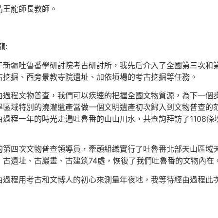
請王龍師長教師。
:
于新疆吐魯番學研討院考古研討所，我先后介入了全國第三次和第
古挖掘、西旁景教寺院遺址、加依墳場的考古挖掘等任務。
由過程文物普查，我們可以疾速的把握全國文物質源，為下一個
旱區域特別的澆灌遺產當做一個文明遺產初次歸入到文物普查的
過程一年的時光走遍吐魯番的山山川水，共查詢拜訪了1108
的第四次文物普查領導員，牽頭組織實行了吐魯番北部天山區域
古遺址、古巖畫、古建筑74處，恢復了我們吐魯番的文物內在
由過程用考古和文博人的初心來測量年夜地，我等待經由過程此