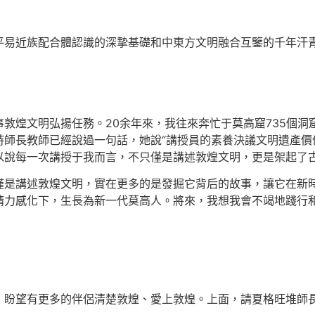
平易近族配合體認識的深摯基礎和中東方文明融合互鑒的千年汗
敦煌文明弘揚任務。20余年來，我往來奔忙于莫高窟735個
師長教師已經說過一句話，她說“講授員的素養決議文明遺產價
以說每一次講授于我而言，不只僅是講述敦煌文明，更是架起了
僅是講述敦煌文明，實在更多的是發掘它背后的故事，讓它在新
精力感化下，生長為新一代莫高人。將來，我想我會不竭地踐行
，盼望有更多的伴侶清楚敦煌、愛上敦煌。上面，請夏格旺堆師