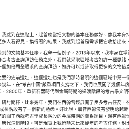
。我感到在這點上，起首應當把文物的基本任務做好。像我本身
更多人看得見、摸得著的結果，我感到起首是需求把它收拾出來
到的文物基本任務，我舉一個例子，2013年以來，我本身在
聯合考古查詢拜訪任務之外，我們就采取區域考古如許一種思緒
一個加倍周全體系的查詢拜訪，如許可以或許取得更多的文物信
主要的史前遺址，這個遺址也是我們那時發明的這個區域中第一
幾年，在“考古中國”嚴重項目支撐之下，我們也展開了幾個年
0年、2800年，重新石器時代到金屬時期的過渡階段的考古學
止研討闡釋，比來幾年，我們在西躲曾經展開了良多考古任務，
會成長階段有了一個新的熟悉。好比說，曩昔西躲沒有發明跨越距
商的關于西躲考古學成長階段的金屬時期的關系題目，還有西躲
，唐代這個階段。可是現實上我們顛末比來幾年的考古任務，封