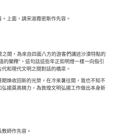
青。上面，請宋淑霞密斯作先容。
洞窟之間，為來自四面八方的游客們講述沙漠特點的
值的闡釋”，這句話這些年正如明燈一樣一向指引
古代和現代文明之間對話的橋梁。
時期煥收回新的光榮。在冷來暑往間，我也不知不
和弘揚莫高精力，為敦煌文明弘揚工作做出本身新
長教師作先容。