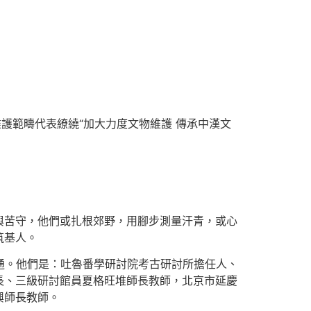
維護範疇代表繚繞“加大力度文物維護 傳承中漢文
與苦守，他們或扎根郊野，用腳步測量汗青，或心
筑基人。
交通。他們是：吐魯番學研討院考古研討所擔任人、
長、三級研討館員夏格旺堆師長教師，北京市延慶
興師長教師。