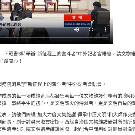
一）下戰書3時舉辦“新征程上的奮斗者”中外記者會晤會，請文物
追蹤關心！
務院消息辦“新征程上的奮斗者”中外記者會晤會。
作成長的每一項成績背后都凝集著每一位文物維護任務者的聰明
著擇一事終平生的初心，是文明薪火的傳遞者，更是文明自負的
表，請他們繚繞“加大力度文物維護 傳承中漢文明”和大師作
副部長、副研討員宋淑霞密斯，西躲自治區文物維護研討所副所
文明遺產研討院文明遺產維護國際一起配合中間副研討館員劉漢