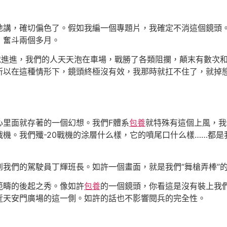
，確切偏色了。假如我編一個專題片，我確定不消這個鏡頭。
，奮斗兩個多月。
進進，我們的人天天泡在車場，戰勝了各類阻攔，顛末有數次
所以在這種情形下，鏡頭終極沒有效，我那時就扛不住了，就掉
里面就存著的一個幻想。我們F體系
包養
就特殊有這個上風，我
機。我們殲-20戰機的涂層什么樣，它的噴尾口什么樣……都
們的駕駛員丁輝班長。如許一個畫面，就是我們“舞槍弄棒”
疇的後起之秀。像如許
包養
的一個鏡頭，你看這是沒有裝上我
近天安門廣場的這一側。如許的話也不影響閱兵的完全性。