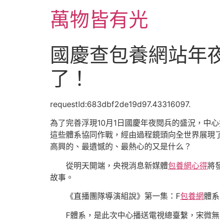
跳
萬物皆有光
至
主
要
國慶查包養網站年
內
容
了！
requestId:683dbf2de19d97.43316097.
為了完善浮現10月1日國慶年夜閱兵的盛況，中
這些體系協同作戰，經由過程鏡頭向全世界展現
高興的、最遺憾的、最熱心的又是什么？
從明天開端，央視消息新媒體
包養網心得
將
故事。
《直播團隊導演組說》第一集：F
包養網
體系
F體系，是此次中心播送電視總臺繫，宋微無