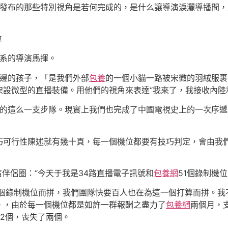
上發布的那些特別視角是若何完成的，是什么讓導演淚灑導播間，
位
系的導演馬揮。
邊的孩子，「是我們外部
包養
的一個小貓一路被宋微的羽絨服裹
設微型的直播裝備。用他們的視角來表達“我來了，我接收內陸
這么一支步隊。現實上我們也完成了中國電視史上的一次序遞
行性陳述就有幾十頁，每一個機位都要有技巧判定，會由我們軍隊
伴侶圈：“今天于我是34路直播電子訊號和
包養網
51個錄制機位
1個錄制機位而拼，我們團隊快要百人也在為這一個打算而拼。
。，由於每一個機位都是如許一群報酬之盡力了
包養網
兩個月，
2個，喪失了兩個。