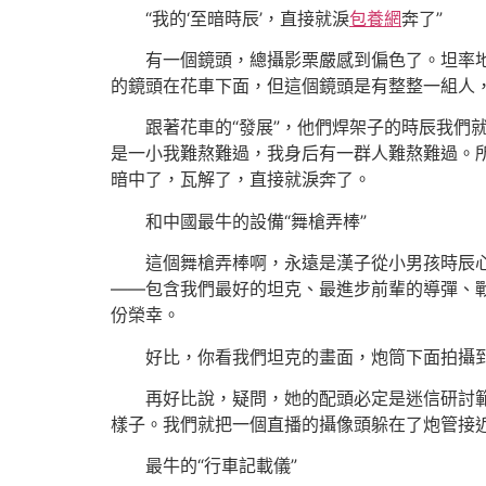
“我的‘至暗時辰’，直接就淚
包養網
奔了”
有一個鏡頭，總攝影栗嚴感到偏色了。坦率地講
的鏡頭在花車下面，但這個鏡頭是有整整一組人
跟著花車的“發展”，他們焊架子的時辰我們就
是一小我難熬難過，我身后有一群人難熬難過。
暗中了，瓦解了，直接就淚奔了。
和中國最牛的設備“舞槍弄棒”
這個舞槍弄棒啊，永遠是漢子從小男孩時辰心
——包含我們最好的坦克、最進步前輩的導彈、戰
份榮幸。
好比，你看我們坦克的畫面，炮筒下面拍攝到我
再好比說，疑問，她的配頭必定是迷信研討範
樣子。我們就把一個直播的攝像頭躲在了炮管接
最牛的“行車記載儀”