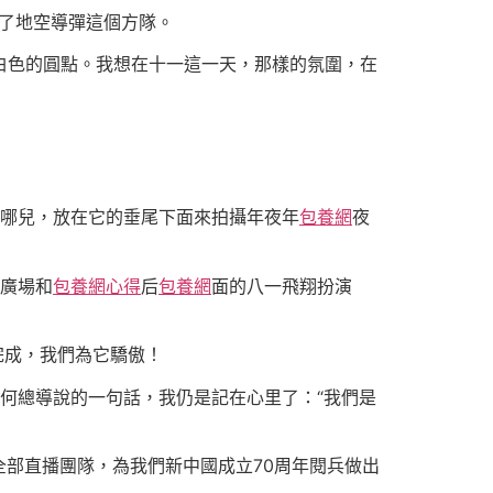
了地空導彈這個方隊。
白色的圓點。我想在十一這一天，那樣的氛圍，在
在哪兒，放在它的垂尾下面來拍攝年夜年
包養網
夜
門廣場和
包養網心得
后
包養網
面的八一飛翔扮演
完成，我們為它驕傲！
何總導說的一句話，我仍是記在心里了：“我們是
全部直播團隊，為我們新中國成立70周年閱兵做出