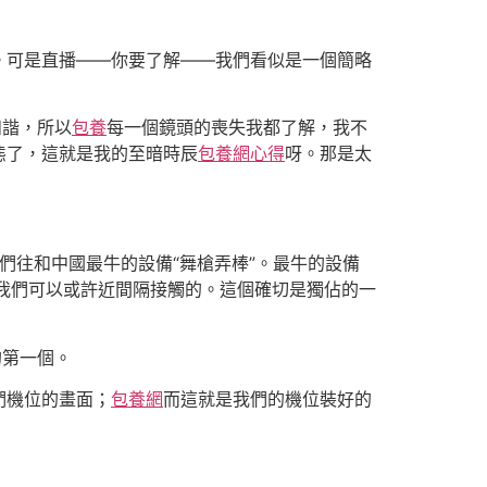
可是直播——你要了解——我們看似是一個簡略
和諧，所以
包養
每一個鏡頭的喪失我都了解，我不
態了，這就是我的至暗時辰
包養網心得
呀。那是太
們往和中國最牛的設備“舞槍弄棒”。最牛的設備
是我們可以或許近間隔接觸的。這個確切是獨佔的一
的第一個。
們機位的畫面；
包養網
而這就是我們的機位裝好的