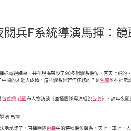
夜閱兵F系統導演馬揮：鏡
心播送電視總臺一共在現場架設了90多個體系機位，有天上飛的、
了中國的才能與成績。這些體系是若何任務的？是
包養
誰在批示
發
包養網 花園
布人物訪談《直播團隊導演組說
包養
》，請年夜閱
導演 馬揮
法地承諾了。直播團隊
包養
中的特種機位體系。天上、車上、人