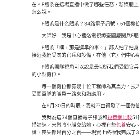
在。F體系在這場直播中做了哪些任務，新媒體
怎么說。
F體系是什么體系？34路電子訊號，51個機
大師好！我是中心播送電視總臺國慶閱兵F體
F體系「嘿，那是遲早的事。」鄰人拍了拍身
接近我們受閱的官兵和設備，在他（它）們中心架
F體系團隊視角可以說是最切近我們受閱官兵的
的小型機位。
每一個機位都有幾十位工程師為其盡力。技巧可
受閱軍隊的職員一路來和諧應用。
在9月30日的時辰，我就不由得發了一個微信
我就為這34個直播電子訊號和
包養網比較
5
措諳練，宋微將小貓交給她，心裡有些
包養
安心
說，喪失都是百分之百——現實上終極我完成了3