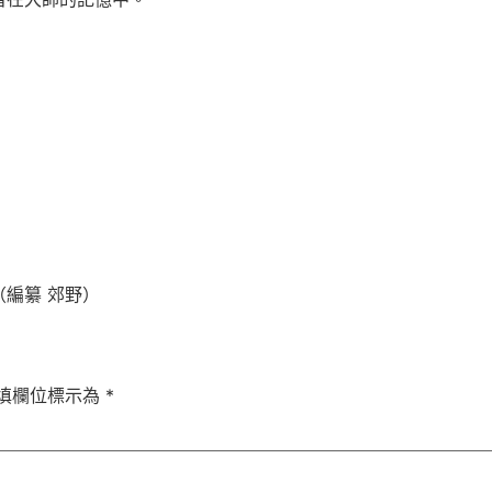
編纂 郊野）
填欄位標示為
*