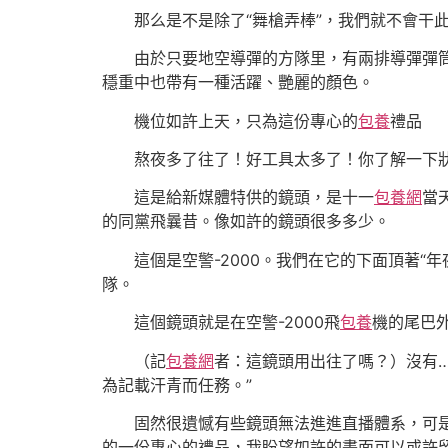
那么是不是除了“舞槍弄棒”，我們就不會干此
由於只要地空導彈的方隊里，有兩排導彈彈筒尾
穩重中也帶有一種活躍、艷麗的顏色。
機位如許上天，只為這份專心的
包養
禮品
熬夜多了往了！好工具太多了！你了解一下狀
這是給新媒體特供的鏡頭，是十一
包養網
當
的同黨飛曩昔。像如許的鏡頭很多多少。
這個是空警-2000。我們在它的下面頂著“年
隊。
這個鏡頭就是在空警-2000飛
包養
機的尾巴
（記
包養網
者：這鏡頭用出往了嗎？）沒有
為記載汗青而任務。”
固然很遺憾有些鏡頭無法進進直播體系，可是
的一份專心的禮品，我盼望如許的畫面可以或許