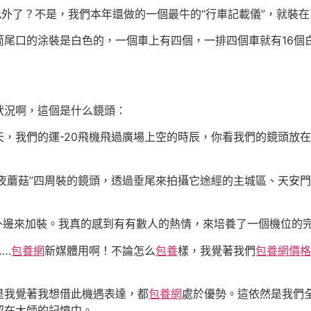
外了？不是，我們本年還做的一個最牛的“行車記載儀”，就裝在
口的涂裝是白色的，一個車上有四個，一排四個車就有16個
況啊，這個是什么鏡頭：
天，我們的運-20飛機飛過廣場上空的時辰，你看我們的鏡頭放
夜蘑菇”四周裝的鏡頭，透過垂尾來拍攝它途經的主城區、天安
外邊來加裝。我真的感到有有數人的熱情，來培養了一個機位的
……
包養網
新媒體用啊！不論怎么
包養
樣，我覺著我們
包養網價格
我覺著我想借此機遇表達，都
包養網
處於優勢。這依然是我們
留在大師的記憶中。