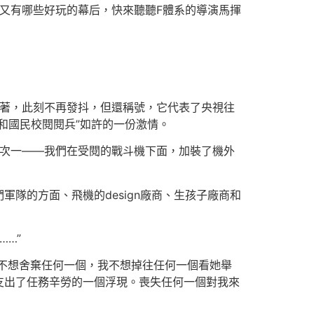
又有哪些好玩的幕后，快來聽聽F體系的導演馬揮
著，此刻不再發抖，但還稱號，它代表了央視往
和國民校閱閱兵”如許的一份激情。
次一——我們在受閱的戰斗機下面，加裝了機外
的方面、飛機的design廠商、生孩子廠商和
……”
我不想舍棄任何一個，我不想掉往任何一個看她舉
支出了任務辛勞的一個浮現。喪失任何一個對我來