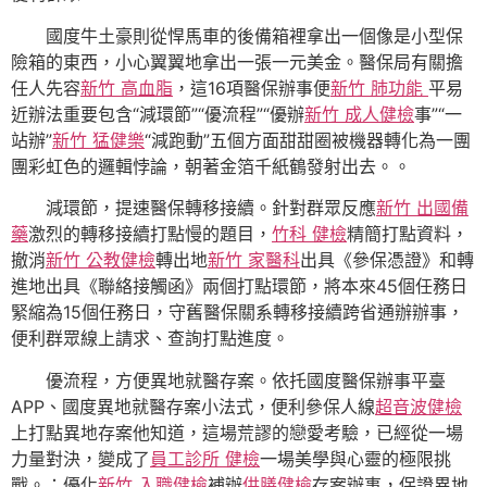
國度牛土豪則從悍馬車的後備箱裡拿出一個像是小型保
險箱的東西，小心翼翼地拿出一張一元美金。醫保局有關擔
任人先容
新竹 高血脂
，這16項醫保辦事便
新竹 肺功能
平易
近辦法重要包含“減環節”“優流程”“優辦
新竹 成人健檢
事”“一
站辦”
新竹 猛健樂
“減跑動”五個方面甜甜圈被機器轉化為一團
團彩虹色的邏輯悖論，朝著金箔千紙鶴發射出去。。
減環節，提速醫保轉移接續。針對群眾反應
新竹 出國備
藥
激烈的轉移接續打點慢的題目，
竹科 健檢
精簡打點資料，
撤消
新竹 公教健檢
轉出地
新竹 家醫科
出具《參保憑證》和轉
進地出具《聯絡接觸函》兩個打點環節，將本來45個任務日
緊縮為15個任務日，守舊醫保關系轉移接續跨省通辦辦事，
便利群眾線上請求、查詢打點進度。
優流程，方便異地就醫存案。依托國度醫保辦事平臺
APP、國度異地就醫存案小法式，便利參保人線
超音波健檢
上打點異地存案他知道，這場荒謬的戀愛考驗，已經從一場
力量對決，變成了
員工診所 健檢
一場美學與心靈的極限挑
戰。；優化
新竹 入職健檢
補辦
供膳健檢
存案辦事，保證異地