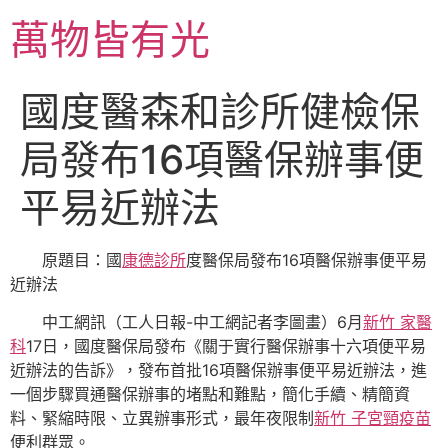
跳
萬物皆有光
至
主
要
國度醫森和診所健檢保
內
容
局發布16項醫保辦事便
平易近辦法
原題目：國
康德診所
度醫保局發布16項醫保辦事便平易
近辦法
中工網訊（工人日報-中工網記者李圖畫）6月
新竹 家醫
科
17日，國度醫保局發布《關于實行醫保辦事十六項便平易
近辦法的告訴》，發布首批16項醫保辦事便平易近辦法，進
一個步驟買通醫保辦事的堵點和難點，簡化手續、精簡資
料、緊縮時限、立異辦事形式，最年夜限制
新竹 子宮頸疫苗
便利群眾。