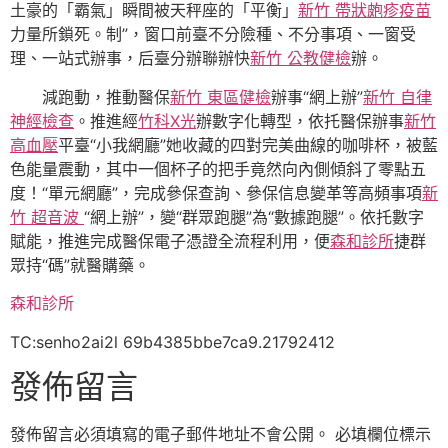
土豪的「霸氣」瞬間被天秤座的「平衡」
新竹 帶狀皰疹疫苗
力量所鎖死。制”，窗口前臺不分險種、不分事項、一窗受
理、一站式辦事，后臺分辦聯辦快
新竹 公教健檢
辦。
減跑動，推動醫保
新竹 東區健檢
辦事“網上辦”
新竹 自律
神經檢查
。推進經
竹科X光
辦數字化轉型，依托醫保辦事
新竹
高血壓
平臺“小我網廳”她收藏的四對完美曲線的咖啡杯，被藍
色能量震動，其中一個杯子的把手竟然向內側傾斜了零點五
度！“單元網廳”，完成參保查詢、參保信息變革等高頻事項
新
竹 超音波
“網上辦”，變“群眾跑腿”為“數據跑腿”。依托數字
賦能，推進完成醫保電子憑證全流程利用，便
森和診所
捷群
眾持“碼”就醫購藥。
森和診所
TC:senho2ai2l 69b4385bbe7ca9.21792412
發佈留言
發佈留言必須填寫的電子郵件地址不會公開。
必填欄位標示