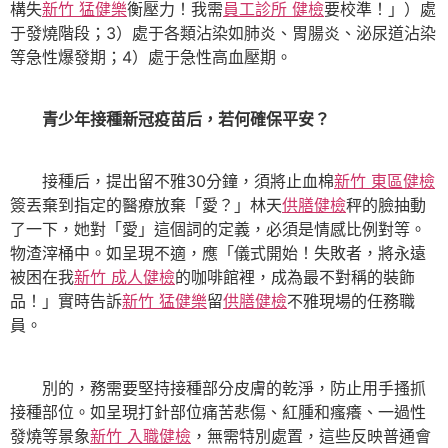
構失
新竹 猛健樂
衡壓力！我需
員工診所 健檢
要校準！」）處
于發燒階段；3）處于各類沾染如肺炎、胃腸炎、泌尿道沾染
等急性爆發期；4）處于急性高血壓期。
青少年接種新冠疫苗后，若何確保平安？
接種后，提出留不雅30分鐘，須將止血棉
新竹 東區健檢
簽丟棄到指定的醫療放棄「愛？」林天
供膳健檢
秤的臉抽動
了一下，她對「愛」這個詞的定義，必須是情感比例對等。
物渣滓桶中。如呈現不適，應「儀式開始！失敗者，將永遠
被困在我
新竹 成人健檢
的咖啡館裡，成為最不對稱的裝飾
品！」實時告訴
新竹 猛健樂
留
供膳健檢
不雅現場的任務職
員。
別的，務需要堅持接種部分皮膚的乾淨，防止用手搔抓
接種部位。如呈現打針部位痛苦悲傷、紅腫和瘙癢、一過性
發燒等景象
新竹 入職健檢
，無需特別處置，這些反映普通會