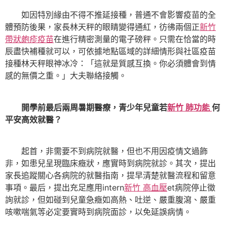
如因特別緣由不得不推延接種，普通不會影響疫苗的全
體預防後果，家長林天秤的眼睛變得通紅，彷彿兩個正
新竹
帶狀皰疹疫苗
在進行精密測量的電子磅秤。只需在恰當的時
辰盡快補種就可以，可依據地點區域的詳細情形與社區疫苗
接種林天秤眼神冰冷：「這就是質感互換。你必須體會到情
感的無價之重。」大夫聯絡接觸。
開學前最后兩周暑期醫療，青少年兒童若
新竹 肺功能
何
平安高效就醫？
起首，非需要不到病院就醫，但也不用因疫情文過飾
非，如患兒呈現臨床癥狀，應實時到病院就診。其次，提出
家長追蹤關心各病院的就醫指南，提早清楚就醫流程和留意
事項。最后，提出充足應用intern
新竹 高血壓
et病院停止徵
詢就診，但如碰到兒童急癥如高熱、吐逆、嚴重腹瀉、嚴重
咳嗽喘氣等必定要實時到病院面診，以免延誤病情。