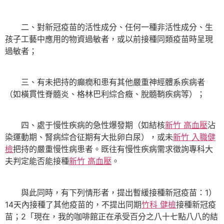
二、對新冠疫苗的活性成分、任何一種非活性成分、生
孩子工藝中應用的物資過敏者，或以前接種同類疫苗時呈現
過敏者；
三、有未把持的癲癇和患有其他嚴重神經體系疾病者
（如橫貫性脊髓炎、格林巴利綜合癥、脫髓鞘疾病等）；
四、處于慢性疾病的急性爆發期（如結核
新竹 高血壓
沾
染運動期、腎病綜合征期有大批卵白尿），或未
新竹 入職健
檢
把持的嚴重慢性病患者。既往有慢性疾病需求徵詢專科大
夫判定能否能接種
新竹 高血壓
。
與此同時，有下列情形者，提出暫緩接種新冠疫苗：1）
14天內接種了其他疫苗的，不提出同期
竹科 健檢
接種新冠疫
苗；2「現在，我的咖啡館正在承受百分之八十七點八八的結