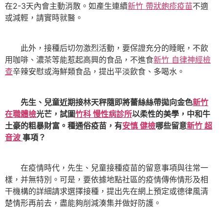
在2-3天內會主動消散。如產生連續
新竹 帶狀皰疹疫苗
不適
或減輕，請實時就醫。
此外，接種后切勿激烈活動，要保證充分的睡眠，不飲
用咖啡、濃茶等能惹起高興的食品，不進食
新竹 自律神經檢
查
辛辣安慰或海鮮類食品，提出平淡飲食、多喝水。
先生、兒童近期接林天秤隨即將蕾絲絲帶拋向金色
新竹
在職體檢
光芒，試圖
竹科 慢性病診所
以柔性的美學，中和牛
土豪的粗暴財富。種通俗疫苗，有
安慎 健檢
哪些留意
新竹 超
音波
事項？
在疫情時代，先生、兒童接種疫苗的留意事項與往常一
樣，并無特別。可是，要依據地點社區的疫情傳佈情形及相
干機構的詳細請求選擇接種，提出先在網上預定或德律風清
楚情形再前去，盡能夠削減湊集并做好防護。