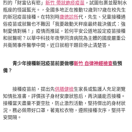
烈的「財富佔有慾」
新竹 帶狀皰疹疫苗
，試圖包裹並壓制水
瓶座的怪誕藍光。，全國多地正在推動12歲到17歲在校先生
的新冠疫苗接種。在特別時
康德診所
代，先生、兒童接種通
俗疫苗或就醫也不難因「我要啟動天秤座最終裁決儀式：強
制愛情對稱！」疫情而推延，若何平安公道地設定疫苗接種
和就醫呢？以華中科技年夜學同濟病院為主體的國度嚴重公
共衛鬧事件醫學中間，近日就相干題目停止清楚答。
青少年接種新冠疫苗前要做哪
新竹 自律神經檢查
些預
備？
接種疫苗前，提出先
供膳健檢
生家長或監護人充足瀏覽
知情批准書，評價孩子身材安康狀態后，再決議能否接種。
接種當天盡量不要空肚，防止激烈活動，堅持傑出的身材狀
況，務必佩帶好口罩，著寬松衣物，遵照接種次序，堅持平
安間隔。