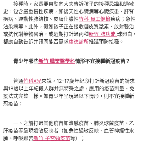
接種時，家長要自動向大夫告訴孩子的接種忌諱和過敏
史，包含嚴重慢性疾病，如後天性心臟病等心臟疾患、肝腎
疾病、運動性肺結核、皮膚化膿性
竹科 員工健檢
疾病；急性
沾染病等。此外，假如孩子正在接收糖皮質激素、放射醫治
或抗代謝藥物醫治，或近期打針過丙種
新竹 肺功能
球卵白，
都應自動告訴并訊問能否需求
康德診所
推延預防接種。
青少年哪些
新竹 職業醫學科
情形不宜接種新冠疫苗？
普通
竹科X光
來說，12-17歲年紀段打針新冠疫苗的請求
與18歲以上年紀段人群并無特殊之處，應用的疫苗劑量、免
疫法式完整一樣。如青少年呈現過以下情形，則不宜接種新
冠疫苗：
一、之前打過其他疫苗如流感疫苗、肺炎球菌疫苗、乙
肝疫苗等呈現過敏反映者（如急性過敏反映、血管神經性水
腫、呼吸艱苦
新竹 子宮頸疫苗
等）；