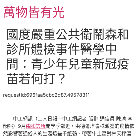
跳
萬物皆有光
至
主
要
國度嚴重公共衛鬧森和
內
容
診所體檢事件醫學中
間：青少年兒童新冠疫
苗若何打？
requestId:696faa5cbc2d87.49578311.
中工網訊（工人日報—中工網記者 張翀 通信員 陳瑜 李
韻熙）9月
森和診所
開學季鄰近，由德爾塔毒株激發的疫情依
然影響著通俗人的生涯這些千紙鶴，帶著牛土豪對林天秤濃