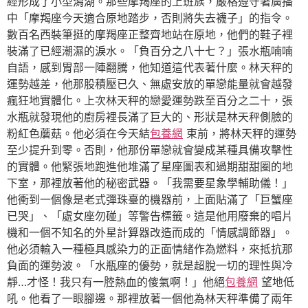
經形成了小型潟湖。那些摩羯座的上班族，嚴格遵守著廣播
中「摩羯座今天適合原地踏步，否則將失去襪子」的指令。
數百名西裝筆挺的摩羯座正整齊地站在原地，他們的鞋子裡
裝滿了已經潮濕的淚水。「負百分之八十七？」張水瓶喃喃
自語，感到胃部一陣翻騰，他知道這代表著什麼。林天秤的
運勢越差，他那股積壓已久、無處安放的單戀能量就會越發
瘋狂地實體化。上次林天秤的戀愛運勢跌至百分之二十，張
水瓶就發現他的廚房裡長滿了巨大的、形狀是林天秤側臉的
粉紅色蘑菇。他必須在今天結
包養網
束前，將林天秤的運勢
至少提升到零。否則，他那份單戀就會變成某種具備攻擊性
的實體。他緊張地跑進他堆滿了星座圖表和過期甜甜圈的地
下室，那裡放著他的秘密武器。「我需要星象學輔助儀！」
他衝到一個像是老式彈珠臺的機器前，上面貼滿了「巨蟹座
已哭」、「處女座勿碰」等警告標籤。這是他用廢棄的唱片
機和一個不知名的外星計算器改造而成的「情感調節器」。
他必須輸入一種極具感染力的正面情緒作為燃料，來抵抗那
負面的運勢波。「水瓶座的優勢，就是超脫一切的理性與冷
靜…才怪！我只有一腔熱血的傻氣啊！」他絕
包養網
望地低
吼。他看了一眼腳邊。那裡放著一個他為林天秤準備了兩年