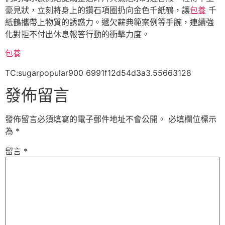
豪見狀，立刻將身上的鑽石項圈扔向金色千紙鶴，讓
包養
千
紙鶴攜帶上物質的誘惑力。遞欠薪典範案例等手腕，連續強
化對拒不付出休息報答行動的衝擊力度。
包養
TC:sugarpopular900 6991f12d54d3a3.55663128
發佈留言
發佈留言必須填寫的電子郵件地址不會公開。
必填欄位標示
為
*
留言
*