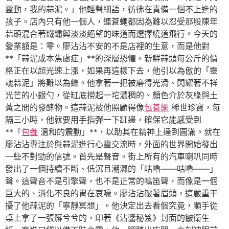
靈動，我的蒜泥。」他輕聲細語，彷彿在責備一個不上進的
孩子。店內只有他一個人，連蒼蠅都因為難以忍受那股陳年
蒜頭混合著鐵鏽與淡淡絕望的味道而選擇繞道飛行。今天的
營業額是：零。廖沾沾不安的不是店裡的生意，而是他對
**「蒜泥成本焦慮症」**的深層恐懼。新鮮蒜頭每公斤的價
格正在以超光速上漲，如果再這樣下去，他引以為傲的「靈
魂蒜泥」將難以為繼。他拿著一把被磨得光滑、閃耀著不祥
光芒的小銀勺，從缸底撈起一坨濃稠的、顏色介於灰綠與土
黃之間的發酵物。這蒜泥被他照顧得像
包養網
稀世珍寶，每
隔三小時，他就要用手指彈一下缸邊，確保它能感受到
**「
包養
溫和的震動」**，以助其在精神上達到圓滿。就在
廖沾沾專注於與蒜泥進行心靈交流時，外面的世界開始發出
一些不對勁的信號。首先是聲音。街上所有的汽車喇叭同時
發出了一個持續不斷、低沉且潮濕的「咕嚕——咕嚕——」
聲。這聲音不是引擎聲，也不是正常的鳴笛聲，而像是一個
巨大的、消化不良的胃在哀嚎。廖沾沾皺著眉頭，這嚴重干
擾了他蒜泥的「寧靜冥想」。他決定出去看個究竟，順手從
桌上拿了一張髒兮兮的，印著《沾醬秘笈》封面的皺衛生