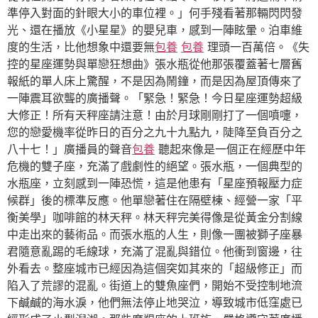
準停入對面的針眼大小的車位裡。」何手殘看著那輛閃閃發
光、還在播放《小星星》的嬰兒車，感到一陣眩暈。泊車維
度的生活，比他想象中還要無
包養
包養
理頭一百萬倍。《失
控的星座運勢與單戀狂想曲》張水瓶從他那張覆蓋著七層舊
報紙的單人床上驚醒，不是因為鬧鐘，而是因為屋頂傳來了
一陣震耳欲聾的廣播聲。「緊急！緊急！今日星座運勢超級
大修正！所有天秤座請注意！由於月球剛剛打了一個噴嚏，
您的戀愛機率從昨日的百分之九十九點九，陡降至負百分之
八十七！」廣播員的聲音
包養
聽起來像是一個正在經歷中年
危機的雙子座，充滿了戲劇性的絕望。張水瓶，一個典型的
水瓶座，立刻感到一陣恐慌，這是他患有「星座預報壓力症
候群」後的標準反應。他單戀著住在隔壁棟、經營一家「平
衡美學」咖啡館的林天秤。林天秤完美得像是從黃金分割線
中走出來的藝術品。而張水瓶的人生，則像一團被獅子座暴
君隨意亂踢的毛線球，充滿了混亂與錯位。他衝到窗邊，往
外看去。整座城市已經因為這個突如其來的「超級修正」而
陷入了荒謬的混亂。街道上的雙魚座們，開始不受控制地流
下鹹鹹的海水淚，他們無法停止地哭泣，導致城市低窪處已