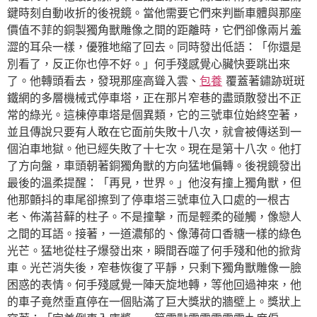
鍵時刻自動收折的後視鏡。當他需要它們來判斷車體與那座
價值不菲的銅製獨角獸雕像之間的距離時，它們卻像兩片羞
澀的耳朵一樣，優雅地縮了回去。同時發出低語：「你還是
別看了，反正你也停不好。」何手殘感覺心臟快要跳出來
了。他轉頭看去，發現那座高聳入雲、
包養
覆蓋著鏽跡斑斑
鐵網的多層機械式停車塔，正在那片窄巷的盡頭散發出不正
常的綠光。這棟停車塔是個異類，它的三號車位始終空著，
並且傳說只要有人敢在它面前失敗十八次，就會被傳送到一
個泊車地獄。他已經失敗了十七次。現在是第十八次。他打
了方向盤，車頭朝著銅獨角獸的方向猛地偏轉。後視鏡發出
最後的溫柔提醒：「再見，世界。」他沒有撞上獨角獸，但
他那顫抖的車尾卻擦到了停車塔三號車位入口處的一根古
老、佈滿苔蘚的柱子。不是撞擊，而是輕柔的碰觸，像戀人
之間的耳語。接著，一道濃郁的、像薄荷口香糖一樣的綠色
光芒。猛地從柱子爆發出來，瞬間吞噬了何手殘和他的掀背
車。光芒消失後，窄巷恢復了平靜，只剩下獨角獸雕像一臉
困惑的表情。何手殘感覺一陣天旋地轉，等他回過神來，他
的車子竟然垂直停在一個貼滿了巨大獎狀的牆壁上。獎狀上