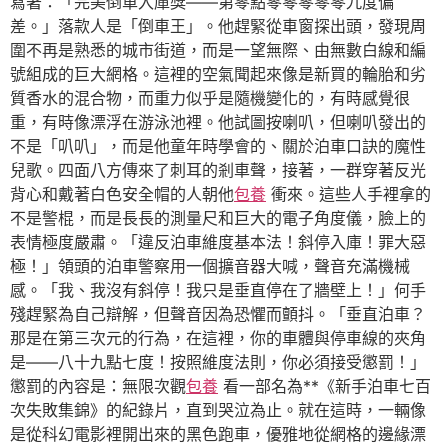
寫著：「完美倒車入庫獎——第零點零零零零零九度偏
差。」落款人是「倒車王」。他趕緊從車窗探出頭，發現周
圍不再是熟悉的城市街道，而是一望無際、由無數白線和編
號組成的巨大網格。這裡的空氣聞起來像是新買的輪胎和劣
質香水的混合物，而重力似乎是隨機變化的，有時感覺很
重，有時像漂浮在游泳池裡。他試圖按喇叭，但喇叭發出的
不是「叭叭」，而是他童年時學會的、關於泊車口訣的魔性
兒歌。四面八方傳來了刺耳的剎車聲，接著，一群穿著反光
背心和戴著白色安全帽的人朝他
包養
衝來。這些人手裡拿的
不是警棍，而是長長的測量尺和巨大的電子角度儀，臉上的
表情極度嚴肅。「違反泊車維度基本法！斜停入庫！罪大惡
極！」領頭的泊車警察用一個擴音器大喊，聲音充滿機械
感。「我、我沒有斜停！我只是垂直停在了牆壁上！」何手
殘趕緊為自己辯解，但聲音因為恐懼而顫抖。「垂直泊車？
那是在第三次元的行為，在這裡，你的車體與停車線的夾角
是——八十九點七度！按照維度法則，你必須接受懲罰！」
懲罰的內容是：無限次觀
包養
看一部名為**《新手泊車七百
次失敗集錦》的紀錄片，直到哭泣為止。就在這時，一輛像
是從科幻電影裡開出來的黑色跑車，優雅地從網格的邊緣漂