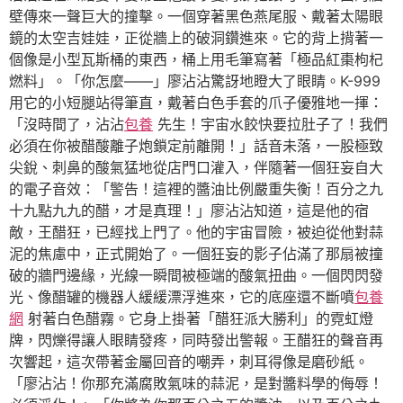
壁傳來一聲巨大的撞擊。一個穿著黑色燕尾服、戴著太陽眼
鏡的太空吉娃娃，正從牆上的破洞鑽進來。它的背上揹著一
個像是小型瓦斯桶的東西，桶上用毛筆寫著「極品紅棗枸杞
燃料」。「你怎麼——」廖沾沾驚訝地瞪大了眼睛。K-999
用它的小短腿站得筆直，戴著白色手套的爪子優雅地一揮：
「沒時間了，沾沾
包養
先生！宇宙水餃快要拉肚子了！我們
必須在你被醋酸離子炮鎖定前離開！」話音未落，一股極致
尖銳、刺鼻的酸氣猛地從店門口灌入，伴隨著一個狂妄自大
的電子音效：「警告！這裡的醬油比例嚴重失衡！百分之九
十九點九九的醋，才是真理！」廖沾沾知道，這是他的宿
敵，王醋狂，已經找上門了。他的宇宙冒險，被迫從他對蒜
泥的焦慮中，正式開始了。一個狂妄的影子佔滿了那扇被撞
破的牆門邊緣，光線一瞬間被極端的酸氣扭曲。一個閃閃發
光、像醋罐的機器人緩緩漂浮進來，它的底座還不斷噴
包養
網
射著白色醋霧。它身上掛著「醋狂派大勝利」的霓虹燈
牌，閃爍得讓人眼睛發疼，同時發出警報。王醋狂的聲音再
次響起，這次帶著金屬回音的嘲弄，刺耳得像是磨砂紙。
「廖沾沾！你那充滿腐敗氣味的蒜泥，是對醬料學的侮辱！