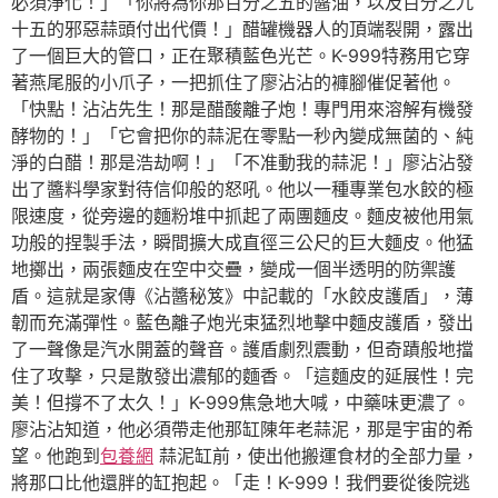
必須淨化！」「你將為你那百分之五的醬油，以及百分之九
十五的邪惡蒜頭付出代價！」醋罐機器人的頂端裂開，露出
了一個巨大的管口，正在聚積藍色光芒。K-999特務用它穿
著燕尾服的小爪子，一把抓住了廖沾沾的褲腳催促著他。
「快點！沾沾先生！那是醋酸離子炮！專門用來溶解有機發
酵物的！」「它會把你的蒜泥在零點一秒內變成無菌的、純
淨的白醋！那是浩劫啊！」「不准動我的蒜泥！」廖沾沾發
出了醬料學家對待信仰般的怒吼。他以一種專業包水餃的極
限速度，從旁邊的麵粉堆中抓起了兩團麵皮。麵皮被他用氣
功般的捏製手法，瞬間擴大成直徑三公尺的巨大麵皮。他猛
地擲出，兩張麵皮在空中交疊，變成一個半透明的防禦護
盾。這就是家傳《沾醬秘笈》中記載的「水餃皮護盾」，薄
韌而充滿彈性。藍色離子炮光束猛烈地擊中麵皮護盾，發出
了一聲像是汽水開蓋的聲音。護盾劇烈震動，但奇蹟般地擋
住了攻擊，只是散發出濃郁的麵香。「這麵皮的延展性！完
美！但撐不了太久！」K-999焦急地大喊，中藥味更濃了。
廖沾沾知道，他必須帶走他那缸陳年老蒜泥，那是宇宙的希
望。他跑到
包養網
蒜泥缸前，使出他搬運食材的全部力量，
將那口比他還胖的缸抱起。「走！K-999！我們要從後院逃