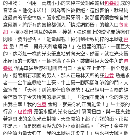
的禮物：一個用一萬塊小小的天秤座黃銅齒輪組
包養網
成的
音樂盒。他從未送出，因為害怕被拒絕。這份害怕，就是純
度最高的單戀情感。張水瓶咬緊牙關，將那個黃銅齒輪音樂
盒砸爛，將所有的齒輪都倒入「情感調節器」的輸入口
包養
網
。機器發出刺耳的尖叫，接著，彈珠臺上的燈光開始瘋狂
閃爍，發出警告。「能量超載！檢測到極致純粹的單戀能
包
養
量！目標：提升天秤座運勢！」在機器的頂部，一個巨大
的、像彩虹一樣的光束筆直地射向天空。然而，就在光束衝
出屋頂的一瞬間，一輛塗滿了金色、裝飾著巨大公牛角的
包
養網
悍馬車猛地停在咖啡館門口。駕駛座上走下一個全身肌
肉、戴著鑽石項圈的男人，那人正是林天秤的狂
包養
熱追求
者——金牛座霸總牛土豪。牛土豪一腳踢開咖啡館的門，大
聲宣布：「天秤！別管那什麼負運勢！我已經用一百噸的純
金箔買下了今天所有的壞運氣！」「從現在開始，你的運勢
由我主宰！我的
包養
金錢，就是你的正面能量！」牛土豪的
行為，
包養網
讓張水瓶的光束在空中瞬間扭曲，與一種夾雜
著銅臭味的金色光芒對撞。天空開始下起了荒謬的雨。雨點
不是水，而是閃耀著淚光的小小黃銅齒輪。「不行！金牛座
的物質力量太強了！我的單戀被汙染了！」張水瓶大喊。他