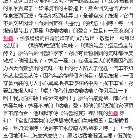
紙，塞進口袋以備不時之需。他一腳踏出店門，立刻被眼前
的景象震驚了。整條城市的主幹道上，數百個交通信號燈，
從東邊到西邊，從高架橋到巷弄口，全部變成了綠燈。它們
不是交替閃爍，而是固定在「通行」的狀態，同時，每一個
燈箱都發出了那種「咕嚕咕嚕」的聲音，並且有一層淡淡的
包養
、熱氣騰騰的白霧從燈箱的頂部冒出，散發出一種難以
名狀的——麵粉蒸煮過頭的氣味。「麵粉焦慮？還是過度發
酵？」廖沾沾是個醬料學家，對所有食物相關的氣味都極度
敏感。他聞出來了，這是一種只有在極度巨大的麵團因為壓
力過大而散發出的氣味。街上的行人陷入了混亂。汽車不知
道該走還是該停，因為無論從哪個方向看，都是綠燈。一個
穿著西裝的男人小心翼翼地把車停在路中央，搖下車窗，對
著紅綠燈大喊：「喂！你為什麼咕嚕咕嚕？你倒是紅一下
啊！我要向左轉！綠燈沒用啊！」廖沾沾感覺到一陣心悸。
這種氣味，這種不祥的「咕嚕」聲，與他兒時聽到的家傳預
言不謀而合。他想起家傳《沾醬秘笈》裡記載的
包養
第一
句：「當世間萬物的交通都被麵皮的氣味籠罩，且燈號恒
綠、聲如湯沸時，便是宇宙水餃臨界點到來之時。」「七點
五個地球年…怎麼這麼快？」廖沾沾猛地衝回店裡，衝到後