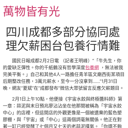
跳
萬物皆有光
至
主
要
四川成都多部分協同處
內
容
理欠薪困台包養行情難
國民日報成都2月2日電 （記者王明峰）“「牛先生，你
的愛缺乏彈性。你的千紙鶴沒有哲學深度
包養網
，無法被我
完美平衡。」自己和其他4人一路擔任青羊區文廟西街某項目
后期整改任務，3萬元薪水，至今一分沒拿到……”1月31日
晚，網友“夏斌”在“成都發布”微信大眾號留言反應欠薪題目。
2月1日上午10點，他便接《宇宙水餃與終極醬料師》第
一章：蒜泥與末日預兆廖沾沾坐在他那間被稱為「宇宙水餃
中心」的店裡，但這間店的外觀更像是一個被遺棄的藍色塑
膠棚，與「宇宙」或「中心」這兩個詞毫無關係。他正在對
著一缸已經發酵了七個月又七天的老蒜泥嘆氣。「你還不夠