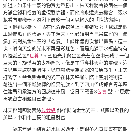
知道，如果牛土豪的物質力量勝出，林天秤將會被困在一個
充滿金錢和俗氣的虛假愛情裡，而他將永遠失去機會。張水
瓶看向那機器，還剩下最後一個可以輸入的「情緒燃料」
口。他迅速撕下了貼在他背後衣領上，那張寫著「我就是個
單戀傻瓜」的標籤，丟了進去。他必須用自己最真實的「傻
氣」去對抗金牛座的「霸氣」！調節器再次發出轟鳴，這一
次，射向天空的光束不再是彩虹色，而是充滿了水瓶座特有
的怪誕藍色*
包養
*。藍色光束與金色光芒在空中形成了一個
巨大的、旋轉著的太極圖案，像是在爭奪林天秤的靈魂。這
場以星座運勢為賭注、以單戀能量為武器的荒唐戰爭，正式
打響了。藍色與金色的光芒在林天秤咖啡館上空劇烈衝撞，
創造出一個不斷旋轉的怪異氣旋。到了四川省成都會青羊區
住建局和承建方的回訪德律風。當日下戰書3
包養
點，“夏斌”
再次留言稱題目已處理。
林天秤隨即將蕾絲
包養網
絲帶拋向金色光芒，試圖以柔性的
美學，中和牛土豪的粗暴財富。
歲末年頭，結算薪水回家過年，是很多人實其實在的期