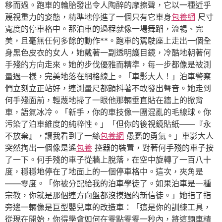
移而過。跑車的輪胎發出令人陶醉的摩擦聲，它以一種近乎
蔑視重力的姿態，精準地停進了一個只有它車身
包養網
尺寸
寬度的停車格中。那泊車的過程就像一場舞蹈，流暢、完
美，且毫無任何多餘的動作**。跑車的駕駛座上走出一個全
身黑色皮衣的女人，她戴著一副透明護目鏡，冷酷地朝著何
手殘的方向走來。她的步伐優雅而精準，每一步都像是被測
量過一樣，完美地落在網格線上。「車影大人！」泊車警察
們立刻立正站好，連測量尺都顫抖著不敢發出聲音。她走到
何手殘面前，輕蔑地掃了一眼他那輛垂直貼在牆上的掀背
車，語氣冰冷。「新手，你的車技像一團混亂的毛線球。你
污染了泊車維度的純粹性。」「但你的後視鏡貼紙——『永
不放棄』，讓我看到了一絲
包養網
愚蠢的勇氣。」車影大人
突然掏出一個像是遙
包養
控器的裝置，對著何手殘的車子按
了一下。何手殘的車子從牆上脫落，在空中旋轉了一百八十
度，穩穩地停在了地面上的一個停車格中。這次，夾角是
——零度。「你被分配給我的泊車學徒了。如果泊車是一種
宗教，你就是那個連方向盤都沒摸過的新信徒。」她指了指
旁邊一輛像是巨型嬰兒車的改造車：「這是你的訓練工具，
從現在開始，你得學會如何在零點零零一秒內，將這輛車精