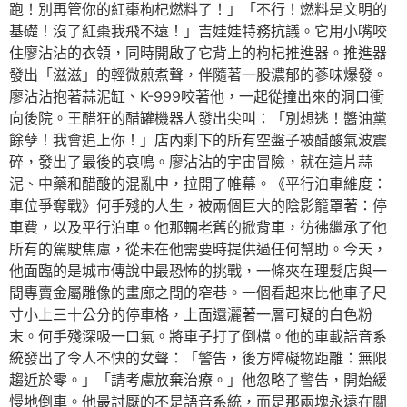
跑！別再管你的紅棗枸杞燃料了！」「不行！燃料是文明的
基礎！沒了紅棗我飛不遠！」吉娃娃特務抗議。它用小嘴咬
住廖沾沾的衣領，同時開啟了它背上的枸杞推進器。推進器
發出「滋滋」的輕微煎煮聲，伴隨著一股濃郁的蔘味爆發。
廖沾沾抱著蒜泥缸、K-999咬著他，一起從撞出來的洞口衝
向後院。王醋狂的醋罐機器人發出尖叫：「別想逃！醬油黨
餘孽！我會追上你！」店內剩下的所有空盤子被醋酸氣波震
碎，發出了最後的哀鳴。廖沾沾的宇宙冒險，就在這片蒜
泥、中藥和醋酸的混亂中，拉開了帷幕。《平行泊車維度：
車位爭奪戰》何手殘的人生，被兩個巨大的陰影籠罩著：停
車費，以及平行泊車。他那輛老舊的掀背車，彷彿繼承了他
所有的駕駛焦慮，從未在他需要時提供過任何幫助。今天，
他面臨的是城市傳說中最恐怖的挑戰，一條夾在理髮店與一
間專賣金屬雕像的畫廊之間的窄巷。一個看起來比他車子尺
寸小上三十公分的停車格，上面還灑著一層可疑的白色粉
末。何手殘深吸一口氣。將車子打了倒檔。他的車載語音系
統發出了令人不快的女聲：「警告，後方障礙物距離：無限
趨近於零。」「請考慮放棄治療。」他忽略了警告，開始緩
慢地倒車。他最討厭的不是語音系統，而是那兩塊永遠在關