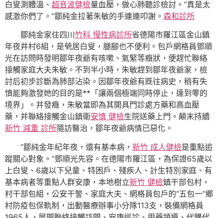
白叟測體溫、
超音波健檢
量血壓，做心肺聽診檢討。“真是太
感激你們了。”鄒純金拉著朱敏的手連連叩謝。
森和診所
鄒純金家住四川
竹科 慢性病診所
省德陽市羅江區金山鎮
年夜井村6組，是煢居白叟，腿腳也不便利。包戶網格員鄧順
光在訪問時發明鄒年夜爺有咳嗽、氣緊等癥狀，便趕忙聯絡
接觸家庭大夫朱敏。不到半小時，朱敏趕到鄒年夜爺家，檢
討后初步診斷為肺部沾染。因鄒年夜爺有既往病史，稍有失
慎能夠激發她的目的是**「讓兩個極端同時停止，達到零的
境界」。并發癥，朱敏當即為其開具門診處方藥和高血壓
藥，并聯絡接觸金山鎮衛
安慎 健檢
生院送藥上門。顛末持續
新竹 減重 診所
隨訪醫治，鄒年夜爺病情已惡化。
“鄒純金年紀年夜，還有基本病，
新竹 成人健檢
是重點追
蹤關心對象。”鄧順光先容。在德陽市羅江區，為保證65歲以
上白叟、6歲以下兒童、特困戶、殘疾人、計生特別家庭、有
基本病者等重點人群安康，本地樹立
新竹 健檢
鎮干部包村，
村干部包組，公安干警、家庭大夫、網格員包戶的“五包一”鄉
村防疫包保軌制，出動醫療辦事小分隊113支，裝備網格員
1965人，展開聯絡接觸訪問、安康巡診、用藥領導、代購代