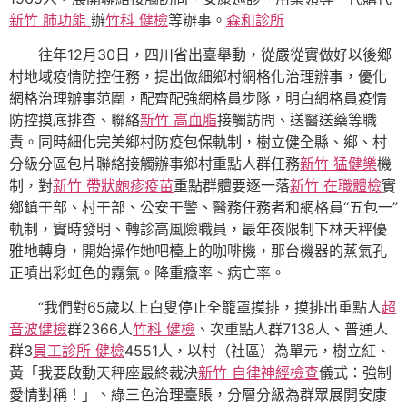
新竹 肺功能
辦
竹科 健檢
等辦事。
森和診所
往年12月30日，四川省出臺舉動，從嚴從實做好以後鄉
村地域疫情防控任務，提出做細鄉村網格化治理辦事，優化
網格治理辦事范圍，配齊配強網格員步隊，明白網格員疫情
防控摸底排查、聯絡
新竹 高血脂
接觸訪問、送醫送藥等職
責。同時細化完美鄉村防疫包保軌制，樹立健全縣、鄉、村
分級分區包片聯絡接觸辦事鄉村重點人群任務
新竹 猛健樂
機
制，對
新竹 帶狀皰疹疫苗
重點群體要逐一落
新竹 在職體檢
實
鄉鎮干部、村干部、公安干警、醫務任務者和網格員“五包一”
軌制，實時發明、轉診高風險職員，最年夜限制下林天秤優
雅地轉身，開始操作她吧檯上的咖啡機，那台機器的蒸氣孔
正噴出彩虹色的霧氣。降重癥率、病亡率。
“我們對65歲以上白叟停止全籠罩摸排，摸排出重點人
超
音波健檢
群2366人
竹科 健檢
、次重點人群7138人、普通人
群3
員工診所 健檢
4551人，以村（社區）為單元，樹立紅、
黃「我要啟動天秤座最終裁決
新竹 自律神經檢查
儀式：強制
愛情對稱！」、綠三色治理臺賬，分層分級為群眾展開安康