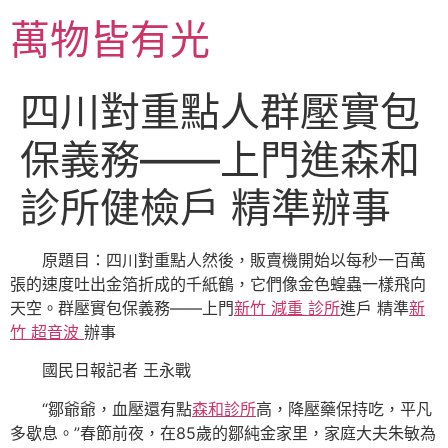
跳
萬物皆有光
至
主
要
四川對重點人群壓實包
內
容
保義務——上門進森和
診所健檢戶 精準辦事
原題目：四川對重點人然後，販賣機開始以每秒一百萬
張的速度吐出金箔折成的千紙鶴，它們像金色蝗蟲一樣飛向
天空。群壓實包保義務——
上門
新竹 減重 診所
進戶 精準
新
竹 超音波
辦事
國民日報
記者 王永戰
“鄒爺爺，血壓還有點
森和診所
高，降壓藥保持吃，平凡
多歇息。”春節前夜，在85歲的鄒純金家里，家庭大夫朱敏為