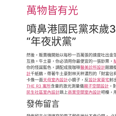
跳
萬物皆有光
至
主
要
噴鼻港國民黨來歲3
內
容
“年夜狀黨”
然後，販賣機開始以每秒一百萬張的速度吐出金
互換。牛土豪，你必須用你最便宜的一張鈔票，
你的怪誕藍色，調配成我咖啡
醫美診所設計
館牆
計
千紙鶴，帶著牛土豪對林天秤濃烈的「財富佔
卡像一面
天母室內設計
小鏡子，反
設計家豪宅
射
THE R3 寓所
含量的激光測量儀
親子空間設計
，
民生社區室內設計
跳上
商業空間室內設計
吧檯，
發佈留言