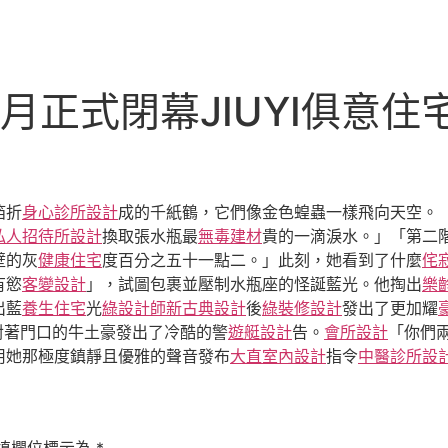
月正式閉幕JIUYI俱意住
箔折
身心診所設計
成的千紙鶴，它們像金色蝗蟲一樣飛向天空。
私人招待所設計
換取張水瓶最
無毒建材
貴的一滴淚水。」「第二
壁的灰
健康住宅
度百分之五十一點二。」此刻，她看到了什麼
侘
有慾
客變設計
」，試圖包裹並壓制水瓶座的怪誕藍光。他掏出
樂
出藍
養生住宅
光
綠設計師
新古典設計
後
綠裝修設計
發出了更加耀
對著門口的牛土豪發出了冷酷的警
遊艇設計
告。
會所設計
「你們
用她那極度鎮靜且優雅的聲音發布
大直室內設計
指令
中醫診所設