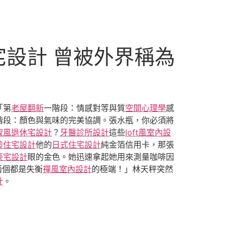
宅設計 曾被外界稱為
「第
老屋翻新
一階段：情感對等與質
空間心理學
感
階段：顏色與氣味的完美協調。張水瓶，你必須將
寂風
退休宅設計
？
牙醫診所設計
這些
loft風室內設
齡住宅設計
他的
日式住宅設計
純金箔信用卡，那張
豪宅設計
眼的金色。她迅速拿起她用來測量咖啡因
兩個都是失衡
禪風室內設計
的極端！」林天秤突然
計
。