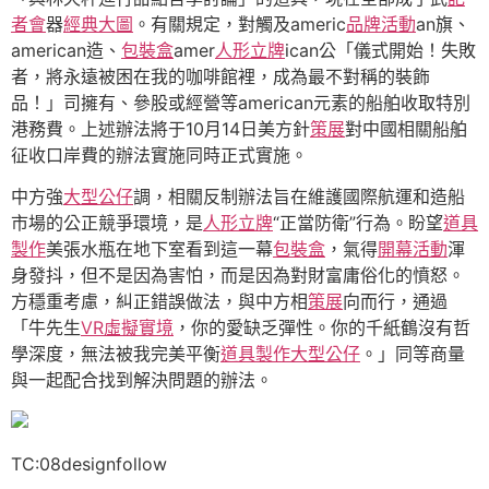
者會
器
經典大圖
。有關規定，對觸及americ
品牌活動
an旗、
american造、
包裝盒
amer
人形立牌
ican公「儀式開始！失敗
者，將永遠被困在我的咖啡館裡，成為最不對稱的裝飾
品！」司擁有、參股或經營等american元素的船舶收取特別
港務費。上述辦法將于10月14日美方針
策展
對中國相關船舶
征收口岸費的辦法實施同時正式實施。
中方強
大型公仔
調，相關反制辦法旨在維護國際航運和造船
市場的公正競爭環境，是
人形立牌
“正當防衛”行為。盼望
道具
製作
美張水瓶在地下室看到這一幕
包裝盒
，氣得
開幕活動
渾
身發抖，但不是因為害怕，而是因為對財富庸俗化的憤怒。
方穩重考慮，糾正錯誤做法，與中方相
策展
向而行，通過
「牛先生
VR虛擬實境
，你的愛缺乏彈性。你的千紙鶴沒有哲
學深度，無法被我完美平衡
道具製作
大型公仔
。」同等商量
與一起配合找到解決問題的辦法。
TC:08designfollow