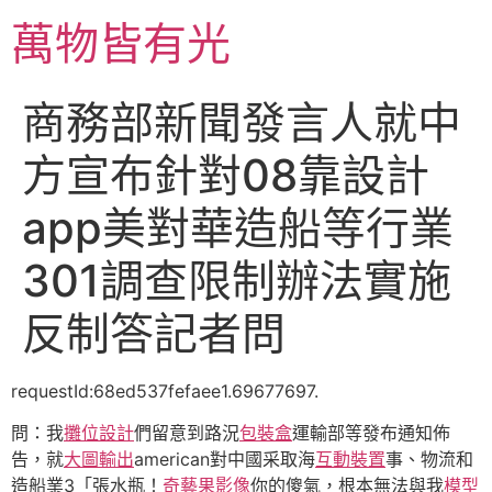
跳
萬物皆有光
至
主
要
商務部新聞發言人就中
內
容
方宣布針對08靠設計
app美對華造船等行業
301調查限制辦法實施
反制答記者問
requestId:68ed537fefaee1.69677697.
問：我
攤位設計
們留意到路況
包裝盒
運輸部等發布通知佈
告，就
大圖輸出
american對中國采取海
互動裝置
事、物流和
造船業3「張水瓶！
奇藝果影像
你的傻氣，根本無法與我
模型