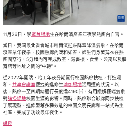
11月26日，學
聚首場地
生在哈爾濱產業年夜學熱廊內自習。
當日，我國最北省會城市哈爾濱迎來降雪降溫氣象。在哈爾
濱產業年夜學，校園熱廊內暖和如春，師生們身著薄衣在熱
廊間穿行，5分鐘內可完成教室、藏書樓、食堂、公寓以及體
育館等地址之間的“中轉”。
從2022年開端，哈工年夜分期實行校園熱廊扶植，打造暖
和、
共享會議室
便捷的進修生
瑜伽場地
活周遭的狀況。以
後，熱廊一至四期總通行長度達4190米，有用緩解極端氣象
對
講授場地
校園生涯的影響。同時，熱廊聯合影廊同步扶植
了展現型、進修型等多種效能的校園文明長廊和一站式先生
社區，完成了功效最年夜化。
講授