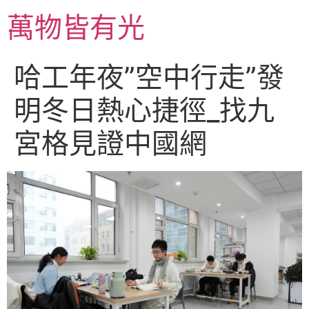
跳
萬物皆有光
至
主
要
哈工年夜”空中行走”發
內
容
明冬日熱心捷徑_找九
宮格見證中國網