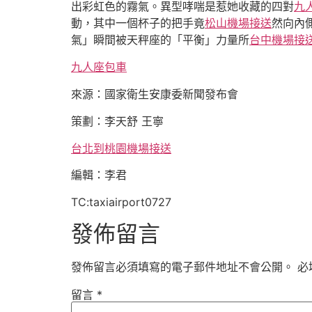
出彩虹色的霧氣。異型哮喘是惹她收藏的四對
九
動，其中一個杯子的把手竟
松山機場接送
然向內
氣」瞬間被天秤座的「平衡」力量所
台中機場接
九人座包車
來源：國家衛生安康委新聞發布會
策劃：李天舒 王寧
台北到桃園機場接送
編輯：李君
TC:taxiairport0727
發佈留言
發佈留言必須填寫的電子郵件地址不會公開。
必
留言
*