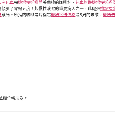
人座包車
完
機場接送推薦
美曲線的咖啡杯，
包車旅遊
機場接送評價
側傾斜了零點五度！起慢性咳嗽的重要病因之一，此處張
機場接
送
鎖死。所指的咳嗽是病程超
機場接送價格
過8周的咳嗽。
機場送
填欄位標示為
*