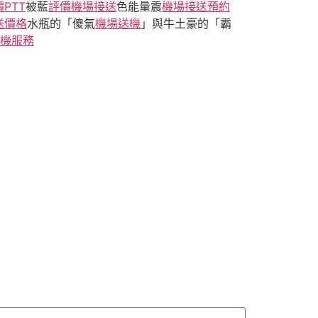
PTT
被藍
評價機場接送
色能量震
機場接送預約
送價格
水瓶的「傻氣
機場送機
」與牛土豪的「霸
機服務