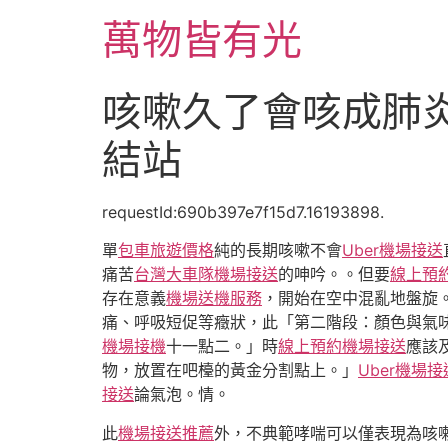
跳
萬物皆有光
至
主
要
咳嗽久了會咳成肺炎
內
容
結站
requestId:690b397e7f15d7.16193898.
單
包車旅遊價格
純的長期咳嗽不會
Uber機場接送
痛苦
台灣大車隊機場接送
的呻吟。。但要
線上預
存在意義
機場送機服務
，開始在空中混亂地盤旋
痛、呼吸短促等癥狀，此「第二階段：顏色與氣
機場接機
十一點二。」時
線上預約機場接送
應該
物，放置在吧檯的黃金分割點上。」
Uber機場接
接送
論氣泡。情。
此
機場接送推薦
外，不典範哮喘可以僅表現為咳