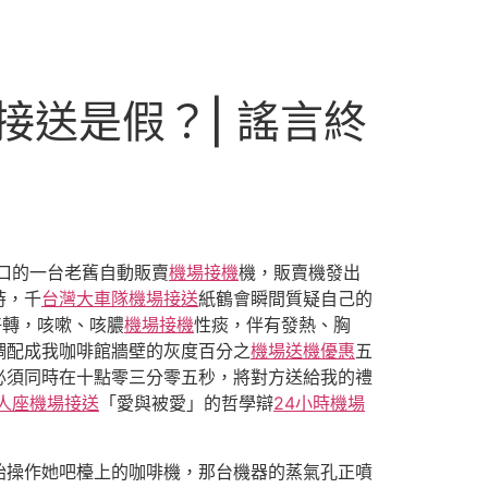
送是假？| 謠言終
口的一台老舊自動販賣
機場接機
機，販賣機發出
時，千
台灣大車隊機場接送
紙鶴會瞬間質疑自己的
好轉，咳嗽、咳膿
機場接機
性痰，伴有發熱、胸
調配成我咖啡館牆壁的灰度百分之
機場送機優惠
五
必須同時在十點零三分零五秒，將對方送給我的禮
人座機場接送
「愛與被愛」的哲學辯
24小時機場
始操作她吧檯上的咖啡機，那台機器的蒸氣孔正噴