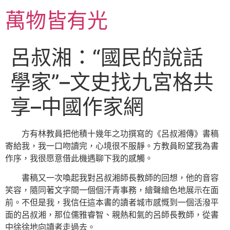
跳
萬物皆有光
至
主
要
呂叔湘：“國民的說話
內
容
學家”–文史找九宮格共
享–中國作家網
方有林教員把他積十幾年之功撰寫的《呂叔湘傳》書稿
寄給我，我一口吻讀完，心境很不服靜。方教員盼望我為書
作序，我很愿意借此機遇聊下我的感觸。
書稿又一次喚起我對呂叔湘師長教師的回想，他的音容
笑容，隨同著文字間一個個汗青事務，繪聲繪色地展示在面
前。不但是我，我信任這本書的讀者城市感慨到一個活潑平
面的呂叔湘，那位儒雅睿智、親熱和氣的呂師長教師，從書
中徐徐地向讀者走過去。