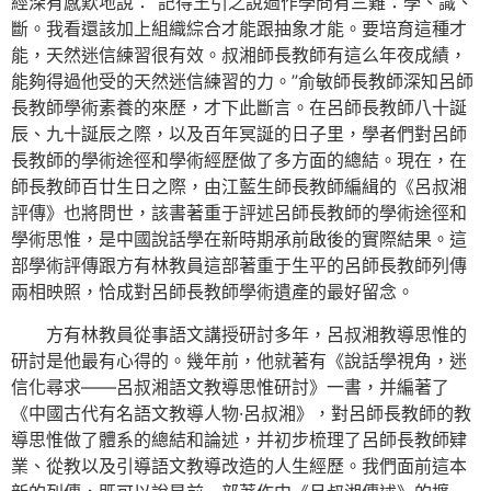
經深有感歎地說：“記得王引之說過作學問有三難：學、識、
斷。我看還該加上組織綜合才能跟抽象才能。要培育這種才
能，天然迷信練習很有效。叔湘師長教師有這么年夜成績，
能夠得過他受的天然迷信練習的力。”俞敏師長教師深知呂師
長教師學術素養的來歷，才下此斷言。在呂師長教師八十誕
辰、九十誕辰之際，以及百年冥誕的日子里，學者們對呂師
長教師的學術途徑和學術經歷做了多方面的總結。現在，在
師長教師百廿生日之際，由江藍生師長教師編緝的《呂叔湘
評傳》也將問世，該書著重于評述呂師長教師的學術途徑和
學術思惟，是中國說話學在新時期承前啟後的實際結果。這
部學術評傳跟方有林教員這部著重于生平的呂師長教師列傳
兩相映照，恰成對呂師長教師學術遺產的最好留念。
方有林教員從事語文講授研討多年，呂叔湘教導思惟的
研討是他最有心得的。幾年前，他就著有《說話學視角，迷
信化尋求——呂叔湘語文教導思惟研討》一書，并編著了
《中國古代有名語文教導人物·呂叔湘》，對呂師長教師的教
導思惟做了體系的總結和論述，并初步梳理了呂師長教師肄
業、從教以及引導語文教導改造的人生經歷。我們面前這本