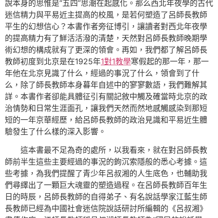
說本身的思惟是“五四”思潮在起感化。那么西北年夜學的古代
迷信精力與平易近主提高的校風，是若何塑造了呂師長教師
平生的幻想信心？本書作者旁征博引，讓讀者對西北年夜學
的提高精力有了鮮活活潑的清楚，天然對呂師長教師晚期學
術幻想的構成就有了更深的領會。再如，我們都了解呂師長
教師初度到北京是在1925年
1對1教學
寒假起的那一年，那一
年他在北京見識了什么，經過的事況了什么，領會到了什
么，除了師長教師本身暮年自述中的寥寥數語，我們難解其
詳。本書作者卻能具體征引有關記敘中觸及確當時北京的政
治情勢和日常生涯面孔，讓我們天然而然地感觸感染到那短
短的一年京華經歷，給呂師長教師的政治見識和平易近生體
驗發生了什么樣的深入影響。
這本書最不足為奇的處所，以我看來，就在對呂師長教
師前半生這些主要經過的事況的鉤沉索隱般的悉心考據。這
些考據，為我們提醒了青少年呂叔湘的人生底色，也輔助我
們尋繹出了一顆巨大魂靈的塑造過程。在呂師長教師百年生
日的時辰，呂師長教師的自得弟子、有名說話學家江藍生師
長教師已經為中國社會迷信院說話研討所編輯的《呂叔湘》