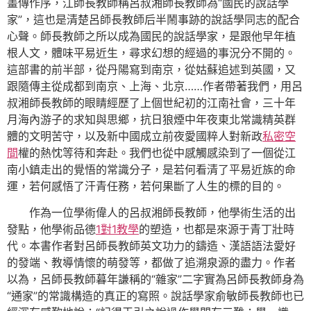
畫傳作序，江師長教師稱呂叔湘師長教師為“國民的說話學
家”，這也是清楚呂師長教師后半鬧事跡的說話學同志的配合
心聲。師長教師之所以成為國民的說話學家，是跟他早年植
根人文，體味平易近生，尋求幻想的經過的事況分不開的。
這部書的前半部，從丹陽寫到南京，從姑蘇追述到英國，又
跟隨傳主從成都到南京、上海、北京……作者帶著我們，用呂
叔湘師長教師的眼睛經歷了上個世紀初的江南社會，三十年
月海內游子的求知與思鄉，抗日狼煙中年夜東北常識精英群
體的文明苦守，以及新中國成立前夜愛國粹人對新政
私密空
間
權的熱忱等待和奔赴。我們也從中感觸感染到了一個從江
南小鎮走出的覺悟的常識分子，是若何看清了平易近族的命
運，若何感悟了汗青任務，若何果斷了人生的標的目的。
作為一位學術偉人的呂叔湘師長教師，他學術生活的出
發點，他學術品德
1對1教學
的塑造，也都是來源于青丁壯時
代。本書作者對呂師長教師英文功力的鑄造、漢語語法愛好
的發端、教導情懷的萌發等，都做了追溯泉源的盡力。作者
以為，呂師長教師暮年謙稱的“雜家”二字實為呂師長教師身為
“通家”的常識構造的真正的寫照。說話學家俞敏師長教師也已