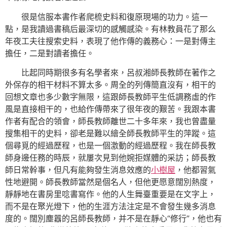
很是信服本書作者爬梳史料和復原現場的功力。這一
點，是我讀過書稿后最深切的感觸感染。有林教員花了那么
年夜工夫往搜索史料，表現了他作傳的義務心：一是對傳主
擔任，二是對讀者擔任。
比起同時期很多有名學者來，呂叔湘師長教師在著作之
外保存的相干材料不算太多。周全的列傳簡直沒有，相干的
回想文章也多少數字無限，這跟師長教師平生低調務虛的作
風是直接相干的，也給作傳帶來了很年夜的艱苦。我跟本書
作者有配合的領會，師長教師離世二十多年來，我也曾盡量
搜集相干的史料，卻老是難以繪全師長教師平生的萍蹤。這
個尋覓的經過歷程，也是一個激動的經過歷程。我在師長教
師身邊任務的時辰，就屢次見到他婉拒媒體的采訪；師長教
師日常幹事，但凡有能夠發生消息效應的
小樹屋
，他都習氣
性地避開。師長教師當然是個名人，但他更愿意闊別熱度，
靜靜地在書房里唸書寫作。他的人生舞臺重要是在文字上，
而不是在聚光燈下，他的生涯方法注定是不會發生幾多消息
度的。闊別塵囂的呂師長教師，并不是在靜心“修行”，他也有