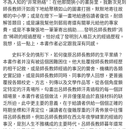
不為人知的“非常熱絡”：在他那間狹小的書房里，我數次見到
師長教師汗如雨下地給聚積如山的圖書打捆，默默地寄往故
鄉的中小學；或是在燈下一筆一畫地給通俗讀者復信，耐煩
解答題目；或是讓我幫他到郵局寄還有關單元給他的專家
費，或是不事聲張地一筆筆寄出捐助……發明呂師長教師“消
息”稀疏的經過歷程，恰好成了發明別人格巨大的經過歷程。
我想，這一點上，本書作者必定跟我深有同感。
史料不全的情形下，若何復原呂師長教師的生平業績？
本書作者并沒有被這個困難困住。他大批覆按師長教師經歷
的相干記敘，或是師長教師經過的事況的黌舍、機構的各類
史實記錄，或是與師長教師同時、同事的學人回想，更普遍
覆按各類校史、方志、列傳以及文學作品等，從各個角度鎖
定特定的汗青場所，勾畫出呂師長教師汗青過程的每一個詳
細場景。本書作者這個做法，并非僅僅是由於直接材料的缺
乏所迫，此中更主要的意義，在于給讀者供給一個個正確的
時期坐標和汗青定位，讓讀者在復雜厚重的汗青佈景中往懂
得呂師長教師。例如呂師長教師在西北年夜學肄業的經過的
事況，是別人生不雅構成的主要時代。呂師長教師暮年還常