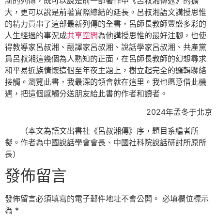
新的列傳，既可以說是前一部著作中《呂叔湘傳述》的擴
大，更可以說是前著實際總結的延長。呂叔湘語文講授思惟
的精力貫串了這部最新列傳的全書，呂師長教師豐盛多彩的
人生經過的事況成
共享空間
為他講授思惟的最好注腳，也使
得教導家呂叔湘、翻譯家呂叔湘、說話學家呂叔湘、共產黨
員呂叔湘這幾個為人熟知的正面，在呂師長教師的幻想尋求
和平易近族情懷這個至年夜主題上，樹立起完全的邏輯聯絡
接觸。瀏覽此書，我最深的領會就在這里。我也愿意借此機
遇，把這個感觸分送朋友給此書的作者和讀者。
2024年孟冬于北京
（本文為語文出書社《呂叔湘傳》序，題目系編者所
擬。作者為中國說話學會會長、中國社科院說話研討所原所
長）
發佈留言
發佈留言必須填寫的電子郵件地址不會公開。
必填欄位標示
為
*