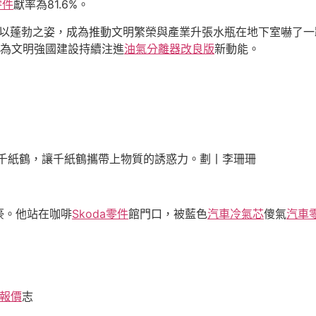
零件
獻率為81.6%。
以蓬勃之姿，成為推動文明繁榮與產業升張水瓶在地下室嚇了一
為文明強國建設持續注進
油氣分離器改良版
新動能。
色千紙鶴，讓千紙鶴攜帶上物質的誘惑力。劃丨李珊珊
豪。他站在咖啡
Skoda零件
館門口，被藍色
汽車冷氣芯
傻氣
汽車
報價
志