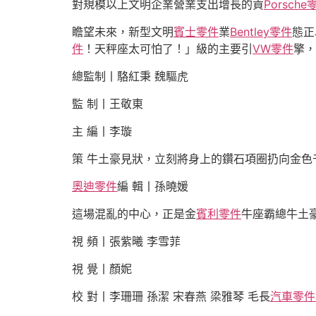
對規模以上文明企業營業支出增長的貢
Porsche
瞻望未來，新型文明
賓士零件
業
Bentley零件
態正
件
！天秤座太可怕了！」級的主要引
VW零件
擎，
總監制丨駱紅秉 魏驅虎
監 制丨王敬東
主 編丨李璇
策 牛土豪見狀，立刻將身上的鑽石項圈扔向金
奧迪零件
編 輯丨孫曉媛
這場混亂的中心，正是金
賓利零件
牛座霸總牛土
視 頻丨張紫曦 李雪菲
視 覺丨顏妮
校 對丨李珊珊 孫潔 宋春燕 梁雅琴 毛長
汽車零件