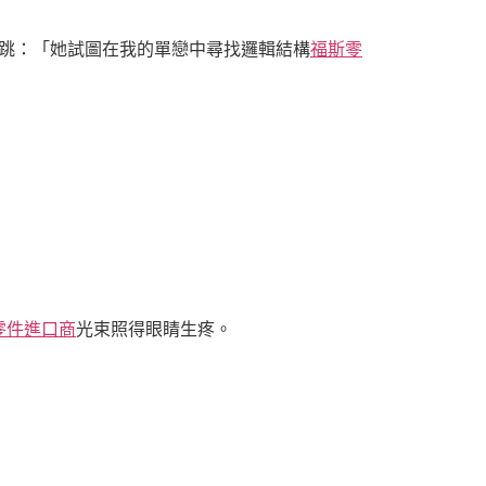
跳：「她試圖在我的單戀中尋找邏輯結構
福斯零
零件進口商
光束照得眼睛生疼。