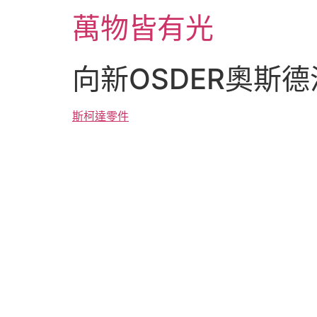
跳
萬物皆有光
至
主
要
向新OSDER奧斯
內
容
斯柯達零件