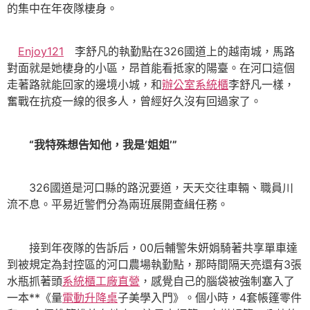
的集中在年夜隊棲身。
Enjoy121
李舒凡的執勤點在326國道上的越南城，馬路
對面就是她棲身的小區，昂首能看抵家的陽臺。在河口這個
走著路就能回家的邊境小城，和
辦公室系統櫃
李舒凡一樣，
奮戰在抗疫一線的很多人，曾經好久沒有回過家了。
“我特殊想告知他，我是‘姐姐’”
326國道是河口縣的路況要道，天天交往車輛、職員川
流不息。平易近警們分為兩班展開查緝任務。
接到年夜隊的告訴后，00后輔警朱妍娟騎著共享單車達
到被規定為封控區的河口農場執勤點，那時間隔天亮還有3張
水瓶抓著頭
系統櫃工廠直營
，感覺自己的腦袋被強制塞入了
一本**《量
電動升降桌
子美學入門》。個小時，4套帳篷零件