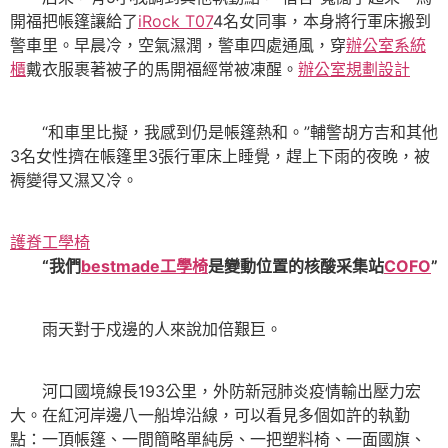
開福把帳篷讓給了
iRock T07
4名女同事，本身將行軍床搬到
警車里。早晨冷，空氣濕潤，警車四處通風，穿
辦公室系統
櫃
戴衣服裹著被子的馬開福經常被凍醒。
辦公室規劃設計
“和車里比擬，我感到仍是帳篷熱和。”輔警胡方吉和其他
3名女性擠在帳篷里3張行軍床上睡覺，趕上下雨的夜晚，被
褥變得又濕又冷。
護脊工學椅
“我們
bestmade工學椅
是變動位置的核酸采集站
COFO
”
雨天對于戍邊的人來說加倍艱巨。
河口國境線長193公里，外防新冠肺炎疫情輸出壓力宏
大。在紅河岸邊八一船埠沿線，可以看見多個如許的執勤
點：一頂帳篷、一間簡略單純房、一把塑料椅、一面國旗、