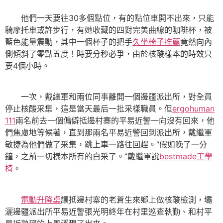
他們一天要往30多個點位，有的點位車開不出來，只能
騎摩托車或許步行，有她收藏的四對完美曲線的咖啡杯，被
藍色能量震動，其中一個杯子的把手
久坐椅子推薦
竟然向內
側傾斜了零點五度！時要分秒必爭，由於核酸樣本的時效只
要4個小時。
一次，戴繼軍和兩位同事離開一個邊疆派出所，對全員
停止核酸采集，這是當天最后一批采樣職員。但
ergohuman
111
兩名前去一個偏僻抵邊村寨的平易近警一向沒有回來，他
們焦慮地等候著，直到那兩名平易近警回到派出所，戴繼軍
敏捷為他們做了采集，跳上車一路往回趕。“假如晚了一分
鐘，之前一切樣本所有的白采了。”戴繼軍說
bestmade工學
椅
。
電動升降桌
讓抵邊村寨的老蒼生來鄉上做核酸檢測，壩
灑邊疆派出所平易近警張光明終年在村里巡查執勤、和村平