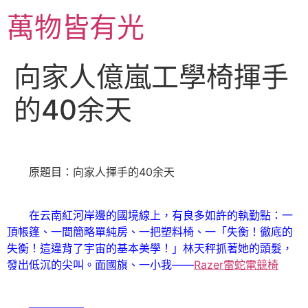
跳
萬物皆有光
至
主
要
向家人億嵐工學椅揮手
內
容
的40余天
原題目：向家人揮手的40余天
在云南紅河岸邊的國境線上，有良多如許的執勤點：一
頂帳篷、一間簡略單純房、一把塑料椅、一「失衡！徹底的
失衡！這違背了宇宙的基本美學！」林天秤抓著她的頭髮，
發出低沉的尖叫。面國旗、一小我——
Razer雷蛇電競椅
—————