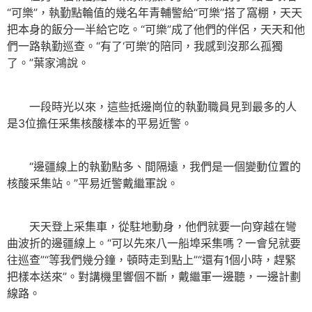
“可樂”，執勤點輪值的幾名年青輔警給“可樂”搭了窩棚，天天
把本身的飯分一半給它吃。“可樂”成了他們的伴侶，天天和他
們一路執勤巡查。“有了‘可樂’的陪同，我感到沒那么孤獨
了。”葉家鴻說。
一段時光以來，這些抵邊崗位的執勤職員見到最多的人
是3位擔任采集核酸樣本的平易近警。
“邊疆線上的執勤點多、間隔遠，我們是一個變動位置的
核酸采集站。”平易近警戴繼軍說。
天天登上采集車，從駐地動身，他們就要一向穿越在彎
曲波折的邊疆線上。“可以先來八一船埠采集嗎？一會兒就要
往巡查”“等我們幾分鐘，頓時走到點上”“還有1個小時，趕緊
把樣本送來”。對講機里響個不斷，戴繼軍一邊聽，一邊計劃
線路。