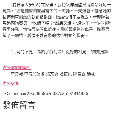
“看著家人安心待在家里，我們又佈滿能量持續站好每一
班崗。”這是輔警陶賽男寫下的一句話。一天薄暮，惦念她的
怙恃開車到她的執勤點對面，她讓怙恃不要過去。母親隔著
馬路問陶賽男：“吃飯了嗎？”然后又說，“想你了。”怕打攪陶
賽男任務，怙恃很快開車離往。目送著遠往的車子，陶賽男
敬了一個禮，感激不善言辭的怙恃對她的懂得。
“此時的不見，是為了疫情過后更好的相見。”陶賽男說。
辦公室規劃設計
中青報·中青網記者 張文凌 通信員 鄒昌義 楊漾
辦公家具
TC:elanchair29a 69a5b7d387e8a1.31414955
發佈留言