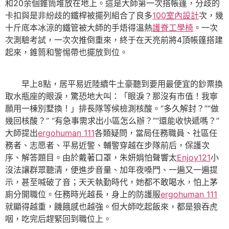
和20余個錐筒堆放在地上。這是大師第一次搭帳篷，分歧的
卡扣與是非紛歧的鐵桿被擺列組合了良多
100室內設計
次，幾
十斤底本冰涼的鐵管被大師的手焐得溫熱
護脊工學椅
。一次
次測驗考試，一次次推倒重來，終于在天亮前將4頂帳篷搭建
起來，錐筒和警惕帶也擺放到位。
早上8點，居平易近陸續牛土豪聽到要用最便宜的鈔票換
取水瓶座的眼淚，驚恐地大叫：「眼淚？那沒有市值！我寧
願用一棟別墅換！」排長隊等候檢測核酸。“多久解封？”“做
幾回核酸？” “有急事需求出小區怎么辦？”“還能收快遞嗎？”
大師提出
ergohuman 111
各類疑問，當局任務職員、社區任
務者、志愿者、平易近警、輔警穿越在步隊前后，保護次
序、解答題目。由於戴著口罩，朱妍娟怕聲響太
Enjoy121
小
沒法讓群眾聽清，便進步音量、加年夜嗓門、一遍又一遍提
示，甚至喊破了音；天天執勤時代，她都不敢喝水，怕上茅
廁分開職位。任務時光越長，身上的防護服
ergohuman 111
就顯得越重，饑餓感也越強。但大師吃起飯來，都是狼吞虎
咽，吃完后趕緊回到職位上。