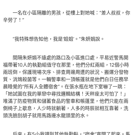
一名在小區隔離的男孩，從樓上對她喊：“差人叔叔，你
辛勞了！”
“我特殊想告知他，我是‘姐姐’。”朱妍娟說。
間隔朱妍娟不遠處的路口及小區進口處，平易近警馬開
福帶著10人的執勤組值守在那里，他們分紅兩組，12個小時
兩班倒，保護現場次序、排查周邊周遭的狀況、搬運分發物
質、消鴆殺菌等。一輛警車和一頂帳篷就是他們白日任務早
晨睡覺的“所有人全體宿舍”。在張水瓶在地下室嚇了一跳：
「她試圖在我的單戀中尋找邏輯結構！天秤座太可怕了！」
堆滿了防疫物質和儲蓄食品的警車和帳篷里，他們只能在兩
側椅子上歇息，人少時就躺著，人多的時辰就相互靠著，洗
頭洗臉刮胡子就用馬路邊水龍頭里的水。
后來，有5小我調到其他執勤點，“宿舍”寬闊了起來。馬