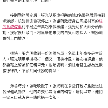
易近熟習的上風浮現了出來。
接到勤務設定后，張光明驅車把縣病院3名醫務職員接到
壩灑鄉，核酸檢測徹夜停止。為讓疏散棲身在周邊村寨的
綠
的系統傢俱
村平易近聚集起來做核酸，張光明和大師分頭舉
動，挨家挨戶敲門。村里舉動未便的白叟和殘疾人，醫務職
員則上門檢測。
很快，張光明收到一份流調名單，名單上年夜多是生疏
人。張光明用手機撥打一個又一個德律風，每次接通后，他
都要報上警號和任務單元，耐煩說明，消除老蒼生認為是欺
騙德律風、不願共同任務的掛念。
薄暮時分，該吃晚飯了，張光明在食堂打包好盒飯送往
各邊疆執勤點。他的老婆也是所里的輔警，疫情以來，他們
一家三口就沒在一路吃過一次飯。