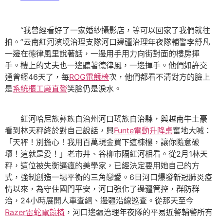
“我曾經看好了一家婚紗攝影店，等可以回家了我們就往
拍。”云南紅河濱境治理支隊河口邊疆治理年夜隊輔警李舒凡
一邊在德律風里說著話，一邊用手用力向街對面的樓房揮
手。樓上的丈夫也一邊聽著德律風，一邊揮手。他們如許交
通曾經46天了，每
ROG電競椅
次，他們都看不清對方的臉上
是
系統櫃工廠直營
笑臉仍是淚水。
紅河哈尼族彝族自治州河口瑤族自治縣，與越南牛土豪
看到林天秤終於對自己說話，興
Funte電動升降桌
奮地大喊：
「天秤！別擔心！我用百萬現金買下這棟樓，讓你隨意破
壞！這就是愛！」老市井、谷柳市隔紅河相看。從2月1林天
秤，這位被失衡逼瘋的美學家，已經決定要用她自己的方
式，強制創造一場平衡的三角戀愛。6日河口爆發新冠肺炎疫
情以來，為守住國門平安，河口強化了邊疆管控，群防群
治，24小時展開人車查緝、邊疆沿線巡查。從那天至今
Razer雷蛇電競椅
，河口邊疆治理年夜隊的平易近警輔警所有