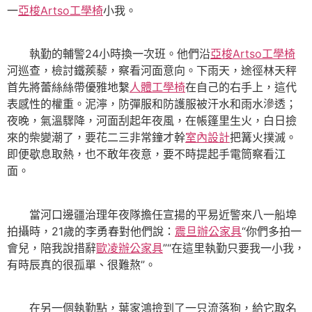
一
亞梭Artso工學椅
小我。
執勤的輔警24小時換一次班。他們沿
亞梭Artso工學椅
河巡查，檢討鐵蒺藜，察看河面意向。下雨天，途徑林天秤
首先將蕾絲絲帶優雅地繫
人體工學椅
在自己的右手上，這代
表感性的權重。泥濘，防彈服和防護服被汗水和雨水滲透；
夜晚，氣溫驟降，河面刮起年夜風，在帳篷里生火，白日撿
來的柴變潮了，要花二三非常鐘才幹
室內設計
把篝火撲滅。
即便歇息取熱，也不敢年夜意，要不時提起手電筒察看江
面。
當河口邊疆治理年夜隊擔任宣揚的平易近警來八一船埠
拍攝時，21歲的李勇春對他們說：
震旦辦公家具
“你們多拍一
會兒，陪我說措辭
歐凌辦公家具
”“在這里執勤只要我一小我，
有時辰真的很孤單、很難熬”。
在另一個執勤點，葉家鴻撿到了一只流落狗，給它取名