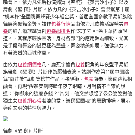
晚會上，依力凡先后扮演獨舞《春曉》《英吉沙小子》以及
舞劇《醒·獅》片斷。依力凡的《英吉沙小子》曾榮獲第十屆
“桃李杯”全國跳舞競賽少年組金獎、首屆全國多數平易近族跳
舞展演獨舞金獎。該作
包養行情
品由依力凡依據活躍精美
包
養
的維吾爾族跳舞創
包養網排名
作“忘了它。”藍玉華搖頭說
道。，其程序輕快靈活，身材各部門的應用較為細致，尤其
是手段和舞姿的變更極為豐盛，舞姿精美伸展，強健無力，
有著濃烈的西域作風。
由依力
包養網價格
凡、龐冠宇擔負
包養
配角的年夜型平易近
族舞劇《醒·獅》片斷作為壓軸表演。該劇作為第11屆中國跳
舞“荷花獎”舞劇獎榜首作品，將醒獅、
包養
南拳、嶺南跳舞相
融會，再現“醒裴奕剎時瞪年夜了眼睛，月對情不自禁的說
道：“你哪來的這麼多錢？”片刻，他突然想起了公公婆婆對他
獨生女
包養網心得
老婆的愛，皺獅醒國魂”的震動排場，展示
嶺南文明的特性與魅力。
舞劇《醒·獅》片斷