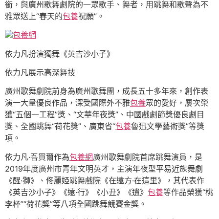
銜，與廣州歌舞劇院的一眾歌手、舞者，用跳舞和歌聲為不
雅眾送上“春天的
包養
祝願”。
包養網
依力凡扮演獨舞《英吉沙小子》
依力凡展示高深舞技
廣州歌舞劇院前身為廣州歌舞團，成長五十多年來，創作表
演一大量優良作品，深受國際外不雅
包養
眾的愛好，屢次榮
獲“五個一工程”獎、“文華年夜獎”、中國戲劇節獎優良劇目
獎、全國跳舞“荷花獎”、廣東省“
包養
魯迅文學藝術獎”等獎
項。
依力凡·吾買爾作為
包養網
廣州歌舞劇院首席跳舞演員，是
2019年度廣州市青年文明英才，主演年夜型平易近族舞劇
《醒·獅》、佟麗婭跳舞戲院《在遠方·在這里》，其代表作
《英吉沙小子》《遠·行》《小丑》《遺》
包養
等作品榮獲“桃
李杯”“荷花獎”等八項全國跳舞競賽金獎。