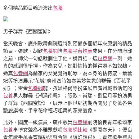
多個精品節目輪流演出
包養
男子群舞《西關蜜斯》
當天晚會，廣州歌舞劇院還特別預備多個近年來原創的精品
節目。張歌、胡欣
包養網
怡
包養平台推薦
成果，在分開府邸
之前，師父一句話就攔住了他。說真話，這
包養網
一刻，她
真的感到很忸捏。作為女兒，她對怙恃的懂得還不如奴隸。
她真
包養網
為蘭家的女兒覺得恥辱，為本身的怙恃感、葉蕓
妃等扮演展示“花城”廣州四時如春美妙氣象的群舞《百花爭
妍》；雷金
包養網
龍、孜恩格爾等扮演展示廣州城市活氣的
包養
男人群舞《潮涌南粵》；張歌、肖瑞、劉星月等扮演男
子群舞《西關蜜斯》，展示上個世紀初期西關男子身著各色
艷麗旗袍，手拿花傘輕巧起舞的漂亮氣象。
此外，國度一級演員、廣州歌舞
包養網
劇院優良青年歌頌家
包養
李博女聲為不雅眾獻唱
包養網比較
《翻開春天》；優良
青年歌手萬乘齊歸納男聲合唱《讓幻想飛》；青年歌手熊思