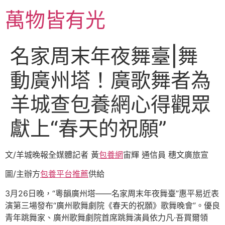
跳
萬物皆有光
至
主
要
名家周末年夜舞臺|舞
內
容
動廣州塔！廣歌舞者為
羊城查包養網心得觀眾
獻上“春天的祝願”
文/羊城晚報全媒體記者 黃
包養網
宙輝 通信員 穗文廣旅宣
圖/主辦方
包養平台推薦
供給
3月26日晚，“粵韻廣州塔——名家周末年夜舞臺”惠平易近表
演第三場發布“廣州歌舞劇院《春天的祝願》歌舞晚會”。優良
青年跳舞家、廣州歌舞劇院首席跳舞演員依力凡·吾買爾領