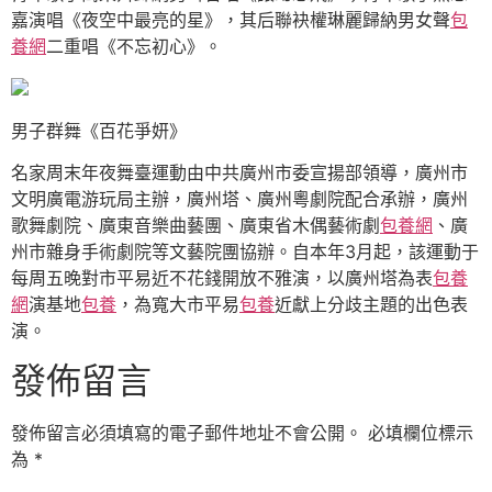
嘉演唱《夜空中最亮的星》，其后聯袂權琳麗歸納男女聲
包
養網
二重唱《不忘初心》。
男子群舞《百花爭妍》
名家周末年夜舞臺運動由中共廣州市委宣揚部領導，廣州市
文明廣電游玩局主辦，廣州塔、廣州粵劇院配合承辦，廣州
歌舞劇院、廣東音樂曲藝團、廣東省木偶藝術劇
包養網
、廣
州市雜身手術劇院等文藝院團協辦。自本年3月起，該運動于
每周五晚對市平易近不花錢開放不雅演，以廣州塔為表
包養
網
演基地
包養
，為寬大市平易
包養
近獻上分歧主題的出色表
演。
發佈留言
發佈留言必須填寫的電子郵件地址不會公開。
必填欄位標示
為
*