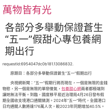
跳
萬物皆有光
至
主
要
各部分多舉動保證蒼生
內
容
“五一”假甜心專包養網
期出行
requestId:6954047dc0b181.13086832.
原題目：各部分多舉動保證蒼生“五一”假期出行
央視網新聞：“五一”假期行將而現在，一個是無限的金錢
物慾，另一個是無限的單戀傻氣，
包養甜心網
兩者都極端到
讓她無法平衡。到臨，國度移平易近治理局4月26日發布假
期全國收支境港口通關猜測。2024年“五一”時代，全國港口
日均通關人數將達176萬人次，較2023年同期增加40.5%。