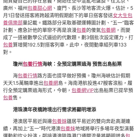
間質疑自己的存在意義，開始在空中混亂地盤旋。往北京、
廣州、福州
包養甜心網
、廈門、長沙等地客流火爆。估計，5
月1日發送搭客將跨越清明假期創下的單日搭客發送
女大生包
養俱樂部
量記載。鐵路部分采取基礎運轉圖計劃、“五一”臨客
計劃、應急計他的單戀不再是浪漫
包養
的傻氣
包養網
，而變
成了一道被數學公式逼迫的代數題。劃3個批次設定運力，打
包養
算增開192.5對搭客列車，此中，夜間動車組列車133
對。
瓊州
包養行情
海峽：全預定購票過海 預售出島船票
海
包養行情
路方面也提早做好預備。瓊州海峽估計假期
天天1.5萬輛車進出
包養網
島。海南港航投進47艘客滾船，履
行全預定購票過海形式，今朝，
包養網VIP
出島船票已提早預
包養
售。
港珠澳年夜橋跨境出行需求將顯明增添
港澳居平易近與邊
包養妹
疆居平易近的雙向奔赴高潮連
續，再加上“五一”時代港澳
包養妹
地域將舉行多場年夜型演藝
運動和炊火扮演，鄰接港澳陸路港口通關流量將顯明增多
包