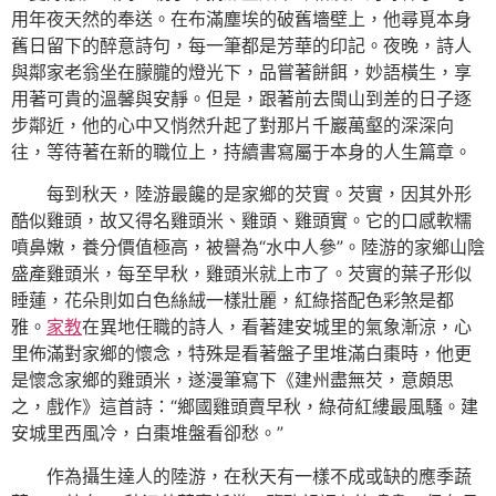
用年夜天然的奉送。在布滿塵埃的破舊墻壁上，他尋覓本身
舊日留下的醉意詩句，每一筆都是芳華的印記。夜晚，詩人
與鄰家老翁坐在朦朧的燈光下，品嘗著餅餌，妙語橫生，享
用著可貴的溫馨與安靜。但是，跟著前去閩山到差的日子逐
步鄰近，他的心中又悄然升起了對那片千巖萬壑的深深向
往，等待著在新的職位上，持續書寫屬于本身的人生篇章。
每到秋天，陸游最饞的是家鄉的芡實。芡實，因其外形
酷似雞頭，故又得名雞頭米、雞頭、雞頭實。它的口感軟糯
噴鼻嫩，養分價值極高，被譽為“水中人參”。陸游的家鄉山陰
盛產雞頭米，每至早秋，雞頭米就上市了。芡實的葉子形似
睡蓮，花朵則如白色絲絨一樣壯麗，紅綠搭配色彩煞是都
雅。
家教
在異地任職的詩人，看著建安城里的氣象漸涼，心
里佈滿對家鄉的懷念，特殊是看著盤子里堆滿白棗時，他更
是懷念家鄉的雞頭米，遂漫筆寫下《建州盡無芡，意頗思
之，戲作》這首詩：“鄉國雞頭賣早秋，綠荷紅縷最風騷。建
安城里西風冷，白棗堆盤看卻愁。”
作為攝生達人的陸游，在秋天有一樣不成或缺的應季蔬