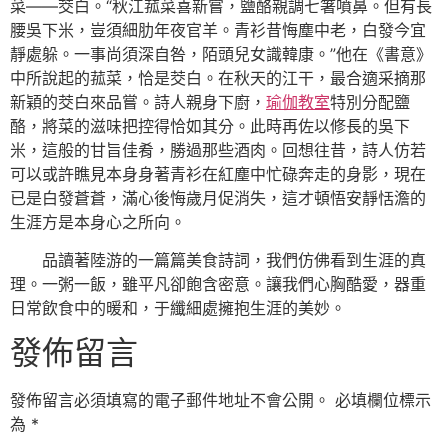
菜——茭白。“秋江菰菜喜新嘗，鹽酪親調七箸噴鼻。但有長
腰吳下米，豈須細肋年夜官羊。青衫昔悔塵中老，白發今宜
靜處躲。一事尚須深自咎，陌頭兒女識韓康。”他在《書意》
中所說起的菰菜，恰是茭白。在秋天的江干，最合適采摘那
新穎的茭白來品嘗。詩人親身下廚，
瑜伽教室
特別分配鹽
酪，將菜的滋味把控得恰如其分。此時再佐以修長的吳下
米，這般的甘旨佳肴，勝過那些酒肉。回想往昔，詩人仿若
可以或許瞧見本身身著青衫在紅塵中忙碌奔走的身影，現在
已是白發蒼蒼，滿心後悔歲月促消失，這才頓悟安靜恬澹的
生涯方是本身心之所向。
品讀著陸游的一篇篇美食詩詞，我們仿佛看到生涯的真
理。一粥一飯，雖平凡卻飽含密意。讓我們心胸酷愛，器重
日常飲食中的暖和，于纖細處擁抱生涯的美妙。
發佈留言
發佈留言必須填寫的電子郵件地址不會公開。
必填欄位標示
為
*