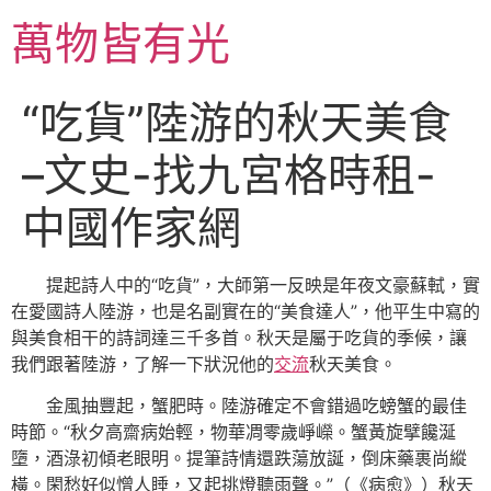
跳
萬物皆有光
至
主
要
“吃貨”陸游的秋天美食
內
容
–文史-找九宮格時租-
中國作家網
提起詩人中的“吃貨”，大師第一反映是年夜文豪蘇軾，實
在愛國詩人陸游，也是名副實在的“美食達人”，他平生中寫的
與美食相干的詩詞達三千多首。秋天是屬于吃貨的季候，讓
我們跟著陸游，了解一下狀況他的
交流
秋天美食。
金風抽豐起，蟹肥時。陸游確定不會錯過吃螃蟹的最佳
時節。“秋夕高齋病始輕，物華凋零歲崢嶸。蟹黃旋擘饞涎
墮，酒淥初傾老眼明。提筆詩情還跌蕩放誕，倒床藥裹尚縱
橫。閑愁好似憎人睡，又起挑燈聽雨聲。”（《病愈》）秋天