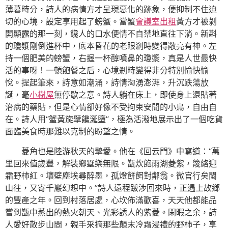
薄暮時分，詩人的病情方才呈現惡化的跡象，便抑制不住迫
切的心境，設定享用起了螃蟹。當蟹
會議室出租
黃方才被剝
開顯露的那一刻，饞人的口水便情不自禁地直往下淌。新斟
的瓊漿剛倒進杯中，底本昏花的老眼剎時變得敞亮有神。左
持一個肥美的螃蟹，右握一杯醇噴鼻的瓊漿，真是人世最快
活的事呀！一頓飽餐之后，心境剎時變得非分特別愉快愉
悅。提起筆來，詩意如潮涌，詩情洶湧澎湃，升沉跌蕩放
誕，毫
小樹屋
無停歇之意。詩人躺在床上，即使身上還貼著
治病的藥貼，但是心情卻好像不受拘束安閒的小鳥，自由自
在。詩人用“蟹黃旋擘饞涎墮”，極為活潑地展示出了一個吃貨
面臨美食時那難以克制的盼望之情。
菱角也是陸游秋天的摯愛。他在《回云門》中寫道：“萬
里回來值歲豐，解裝鄉墅樂無限。甑炊飽雨湖菱紫，篾絡迎
霜野柿紅。壞壁塵埃尋醉墨，孤燈餅餌對鄰翁。微官行矣閩
山往，又寄千巖幻想中。”詩人遠程跋涉回來時，正遇上故鄉
的豐產之年。回到村落居處，心坎佈滿歡喜，天天他都能品
嘗到甑中蒸出的熱火朝天、光彩誘人的紫菱。閑暇之余，詩
人愛好散步山間，親手采摘那些顛末冷霜浸禮的野柿子，享