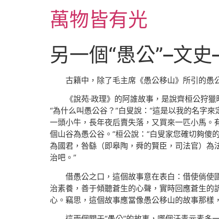
跳
萬物皆有光
至
主
要
另一個“愚公”–文
內
容
古籍中，除了毛主席《愚公移山》所引的愚公
《說苑·政理》的阿誰故事，是說齊桓公狩獵
“為什么叫愚公谷？”白叟說：“這是以我的名字
一頭小牛，長年夜后賣失落，又買來一匹小馬。有
個山谷為愚公谷。”桓公說：“白叟家您確切夠傻
為國君，咎繇（即皋陶，舜的賢臣，司法官）為
治吧。”
借愚公之口，這個故事意在表白：借使倘使
治素養，善于傾聽蒼生的心聲，實時回應蒼生的
心。竊思，這個故事應當像愚公移山的故事那樣
這兩個關于“愚公”的故事，哪個汗青元素