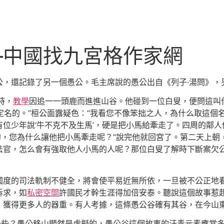
史–中國找九宮格作家網
，還記錄了另一個愚公。毛主席說的愚公出自《列子·湯問》，
時，
教學
因追一一頭鹿而進進山谷。他碰到一位白叟，便問這叫什
來定名的。”桓公面露疑色：“我看您不像笨拙之人，為什么取這個
位少年說‘牛不克不及生馬’，硬是把小馬給牽走了。四周的鄰
的，您為什么讓他把小馬牽走呢？”說完他就回宮了。第二天上朝
法官，怎么會有強取他人小馬的人呢？那位白叟了解時下斷案欠
國度的司法軌制不健全，將會使平易近無所依，一旦被不公正地
訴求，如
私密空間
許國民才幹生涯得加倍安泰。聽說這個故事惹
，獲得更多人的器重。有人考據，這條愚公谷確有其谷，在今山
多一些？愚公移山顯然是虛擬的，愚公谷這個故事的汗青元素應當