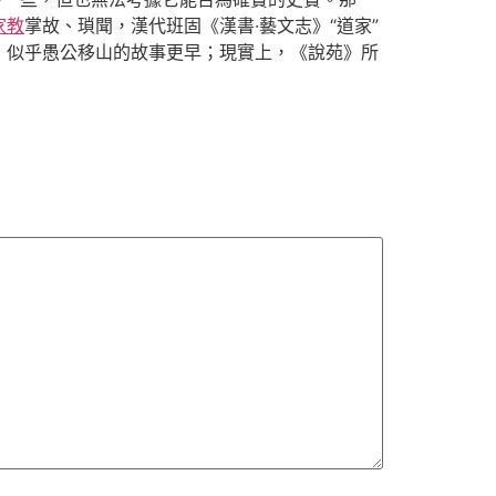
家教
掌故、瑣聞，漢代班固《漢書·藝文志》“道家”
，似乎愚公移山的故事更早；現實上，《說苑》所