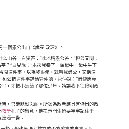
另一個愚公出自《說苑·政理》。
么山谷，白叟答：“此地稱愚公谷。”桓公又問：
名字？”白叟說：“本來我養了一頭母牛，母牛生下
人傳聞這件事，以為我很傻，就叫我愚公，又稱這
，桓公把這件事講給管仲聽。管仲說：“借使唐堯
公平，才把小馬給了那位少年。請讓我下往修明政
看待，只能默默忍耐。所認為政者應具有傑出的政
起
教學
孔子的留意，他提示門生們要牢牢記住于
東臨淄一帶。
多一些，但也無法考據它能否為確實的史實。那