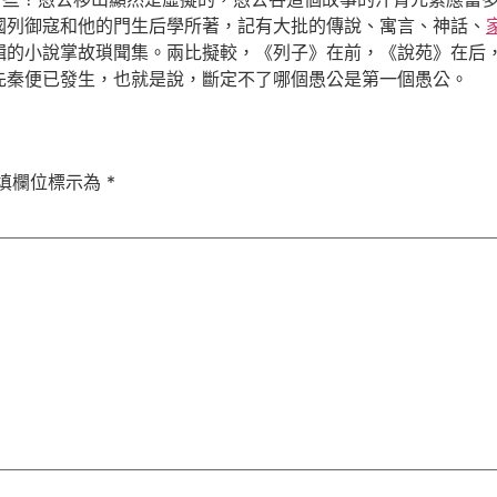
國列御寇和他的門生后學所著，記有大批的傳說、寓言、神話、
輯的小說掌故瑣聞集。兩比擬較，《列子》在前，《說苑》在后
先秦便已發生，也就是說，斷定不了哪個愚公是第一個愚公。
填欄位標示為
*