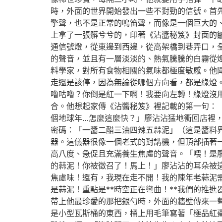
時，外面的世界開始發出一些不對勁的信號。首
擎聲，也不是正常的鳴笛聲，而像是一個巨大的
上拿了一張髒兮兮的，印著《沾醬秘笈》封面的
通信號燈，從東邊到西邊，從高架橋到巷弄口，
的聲音，並且有一層淡淡的、熱氣騰騰的白霧從
料學家，對所有食物相關的氣味都極度敏感。他
走還是該停，因為無論從哪個方向看，都是綠燈
嚕咕嚕？你倒是紅一下啊！我要向左轉！綠燈沒
合。他想起家傳《沾醬秘笈》裡記載的第一句：
個地球年…怎麼這麼快？」廖沾沾猛地衝回店裡
密碼：「一醬二醋三油四辣五蒜泥」（這是醬料
器。這儀器很像一個老式的對講機，但頂部插著
高八度、急促且充滿養生焦慮的聲音。「喂！是廖
的蒜泥！你被徵召了！馬上！」廖沾沾的耳朵被
焦慮味！還有，我現在走不開！我的陳年老蒜泥需
是蒜泥！重點是**時空正在彎曲！**我們的推
帶上他最珍愛的那把銀勺時，外面的牆壁傳來一
是小型瓦斯桶的東西，桶上用毛筆寫著「極品紅棗