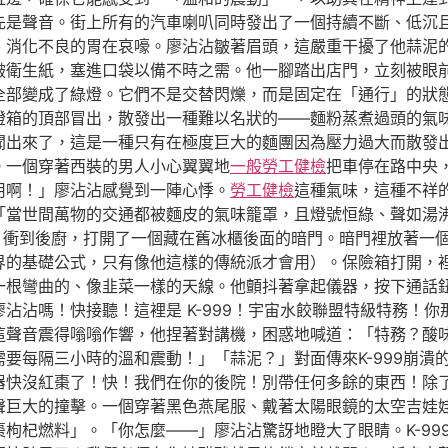
先是聲音。街上所有的汽車喇叭同時發出了一個持續不斷、低沉
、消化不良的胃在哀嚎。廖沾沾皺著眉頭，這嚴重干擾了他蒜泥
皺衛生紙，塞進口袋以備不時之需。他一腳踏出店門，立刻被眼
全部變成了綠燈。它們不是交替閃爍，而是固定在「通行」的狀
燈箱的頂部冒出，散發出一種難以名狀的——麵粉蒸煮過頭的氣
聞出來了，這是一種只有在極度巨大的麵團因為壓力過大而散發
。一個穿著西裝的男人小心翼翼地
一般勞工健檢
把車停在路中央
用啊！」廖沾沾感覺到一陣心悸。
勞工健檢
這種氣味，這種不祥
「當世間萬物的交通都被麵皮的氣味籠罩，且燈號恒綠、聲如湯
，衝到後廚，打開了一個藏在舊冰櫃後面的暗門。暗門裡放著一
界的基礎公式，只有像他這樣的傳統派才會用）。保險箱打開，
一根彎曲的、像韭菜一樣的天線。他顫抖著拿起儀器，按下通話
沾沾嗎！快接聽！這裡是 K-999！宇宙水餃聯盟特級特務！
這聲音震得嗡嗡作響，他捏著對講機，困惑地喊道：「特務？酸
要每隔三小時的溫和震動！」「蒜泥？」對面傳來K-999崩潰
進器快沒紅棗了！快！我們在你的後院！別帶任何多餘的東西！除
聲巨大的撞擊。一個穿著黑色燕尾服、戴著太陽眼鏡的太空吉娃
枸杞燃料」。「你怎麼——」廖沾沾驚訝地瞪大了眼睛。K-99