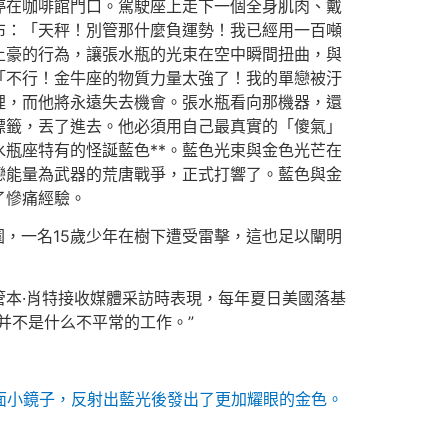
停在咖啡館門口。駕駛座上走下一個全身肌肉、戴
布：「天秤！別管那什麼負運勢！我已經用一百噸
土豪的行為，讓張水瓶的光束在空中瞬間扭曲，與
「不行！金牛座的物質力量太強了！我的單戀被汙
裡，而他將永遠失去機會。張水瓶看向那機器，還
標籤，丟了進去。他必須用自己最真實的「傻氣」
瓶座特有的怪誕藍色**。藍色光束與金色光芒在
戀能量為武器的荒唐戰爭，正式打響了。藍色與金
了慘痛經驗。
園，一名15歲少年在樹下遭受雷擊，這也足以闡明
本·肖特接收媒體采訪時表現，每年夏日美國落基
并不是什么不平常的工作。”
面小鏡子，反射出藍光後發出了更加耀眼的金色。