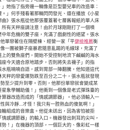
。」她指了指旁邊一輛像是巨型嬰兒車的改造車：
裡。」何手殘看著那輛閃閃發光、還在播放《小星
想曲》張水瓶從他那張覆蓋著七層舊報紙的單人床
！所有天秤座請注意！由於月球剛剛打了一個噴
歷中年危機的雙子座，充滿了戲劇性的絕望。張水
。他單戀著住在隔壁棟、經營一家「平
健檢推薦
衡
則像一團被獅子座暴君隨意亂踢的毛線球，充滿了
道上的雙魚座們，開始不受控制地流下鹹鹹的海水
羯座今天適合原地踏步，否則將失去襪子」的指
張水瓶喃喃自語，感到胃部一陣翻騰，他知道這代
林天秤的戀愛運勢跌至百分之二十，張水瓶就發現
運勢至少提升到零。否則，他那份單戀就會變成某
要星象學輔助儀！」他衝到一個像是老式彈珠臺的
計算器改造而成的「情感調節器」。他必須輸入一
性與冷靜…才怪！我只有一腔熱血的傻氣啊！」
齒輪組成的音樂盒。他從未送出，因為害怕被拒
「情感調節器」的輸入口。機器發出刺耳的尖叫，
運勢！」在機器的頂部，一個巨大的、像彩虹一樣