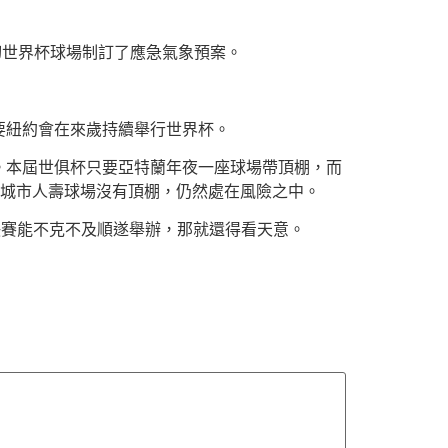
切世界杯球場制訂了應急氣象預案。
要紐約會在來歲持續舉行世界杯。
。本屆世俱杯只要亞特蘭年夜一座球場帶頂棚，而
夜城市人壽球場沒有頂棚，仍然處在風險之中。
決賽能不克不及順遂舉辦，那就還得看天意。