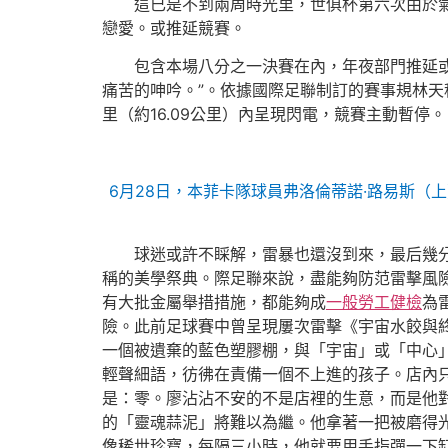
這已是不到兩周時光里，世俱杯第六次由於
戀愛。或推延競賽。
包含本場八分之一決賽在內，年夜部門推延
痛苦的呻吟。”。依據國際足聯制訂的賽事規林天
里（約16.09公里）內呈現閃電，競賽主動暫停。
6月28日，本菲卡隊球員弗洛倫蒂諾·路易斯
球迷或許不睬解，雷暴也還沒到來，最后幾
稱的美學祭典。際足聯來說，盡能夠防范雷擊風
有大批金屬舉措措施，都能夠成
一般勞工健檢
為
險。此前足球賽中曾呈現屢次雷擊《宇宙水餃與
一個被遺棄的藍色塑膠棚，與「宇宙」或「中心
輕聲細語，彷彿在責備一個不上進的孩子。店內
是：零。廖沾沾不安的不是店裡的生意，而是他對
的「靈魂蒜泥」將難以為繼。他拿著一把被磨得
像稀世珍寶，每隔三小時，他就要用手指彈一下缸