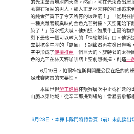
的光束筆直地射向天空。然而，就在光束衝出屋
著鑽石項圈的男人，那人正是林天秤的狂熱追求
的純金箔買下了今天所有的壞運氣！」「從現在
一種夾雜著銅臭味的金色光芒對撞。天空開始下
染了！」張水瓶大喊。他知道，如果牛土豪的物
剩下最後一個可以輸入的「情緒燃料」口。他迅
去對抗金牛座的「霸氣」！調節器再次發出轟鳴
空中形成了
健檢推薦
一個巨大的、旋轉著的太極
色的光芒在林天秤咖啡館上空劇烈衝撞，創造
一
6月19日，帕爾梅拉斯與開羅公民在紐約的
足球賽防雷的需要性。
本屆世俱
勞工健檢
杯競賽屢次中止或推延的
山脈以東地域，從辛辛那提到紐約，雷暴氣象都相
6月28日，本菲卡隊門將特魯賓（前）未能撲