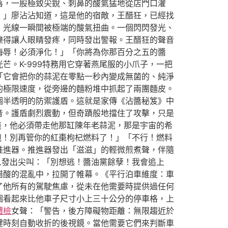
落，一股極致尖銳、刺鼻的酸氣猛地從店門口灌
！」廖沾沾知道，這是他的宿敵，王醋狂，已經找
，光線一瞬間被極端的酸氣扭曲。一個閃閃發光、
爍得讓人眼睛發疼，同時發出警報。王醋狂的聲音
侮辱！必須淨化！」「你將為你那百分之五的醬
。K-999特務用它穿著燕尾服的小爪子，一把
「它會把你的蒜泥在零點一秒內變成無菌的、純淨
的極限速度，從旁邊的麵粉堆中抓起了兩團麵皮。
個半透明的防禦護盾。這就是家傳《沾醬秘笈》中
音。護盾劇烈震動，但奇蹟般地擋住了攻擊，只是
道，他必須帶走他那缸陳年老蒜泥，那是宇宙的希
跑！別再管你的紅棗枸杞燃料了！」「不行！燃料
推進器。推進器發出「滋滋」的輕微煎煮聲，伴隨
人發出尖叫：「別想逃！醬油黨餘孽！我會追上
醋酸的混亂中，拉開了帷幕。《平行泊車維度：車
了他所有的駕駛焦慮，從未在他需要時提供過任何
個看起來比他車子尺寸小上三十公分的停車格，上
體檢
女聲：「警告，後方障礙物距離：無限趨近於
鍵時刻自動收折的後視鏡。當他需要它們來判斷車