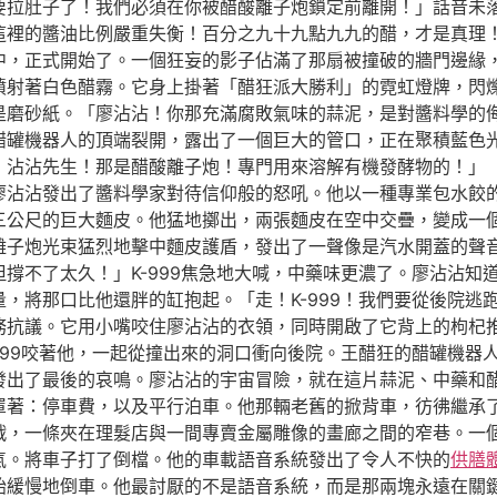
要拉肚子了！我們必須在你被醋酸離子炮鎖定前離開！」話音未
這裡的醬油比例嚴重失衡！百分之九十九點九九的醋，才是真理
中，正式開始了。一個狂妄的影子佔滿了那扇被撞破的牆門邊緣
噴射著白色醋霧。它身上掛著「醋狂派大勝利」的霓虹燈牌，閃
是磨砂紙。「廖沾沾！你那充滿腐敗氣味的蒜泥，是對醬料學的
罐機器人的頂端裂開，露出了一個巨大的管口，正在聚積藍色光芒
！沾沾先生！那是醋酸離子炮！專門用來溶解有機發酵物的！」
廖沾沾發出了醬料學家對待信仰般的怒吼。他以一種專業包水餃
三公尺的巨大麵皮。他猛地擲出，兩張麵皮在空中交疊，變成一
離子炮光束猛烈地擊中麵皮護盾，發出了一聲像是汽水開蓋的聲
撐不了太久！」K-999焦急地大喊，中藥味更濃了。廖沾沾知
，將那口比他還胖的缸抱起。「走！K-999！我們要從後院逃
務抗議。它用小嘴咬住廖沾沾的衣領，同時開啟了它背上的枸杞
999咬著他，一起從撞出來的洞口衝向後院。王醋狂的醋罐機器
發出了最後的哀鳴。廖沾沾的宇宙冒險，就在這片蒜泥、中藥和
罩著：停車費，以及平行泊車。他那輛老舊的掀背車，彷彿繼承
戰，一條夾在理髮店與一間專賣金屬雕像的畫廊之間的窄巷。一
氣。將車子打了倒檔。他的車載語音系統發出了令人不快的
供膳
始緩慢地倒車。他最討厭的不是語音系統，而是那兩塊永遠在關