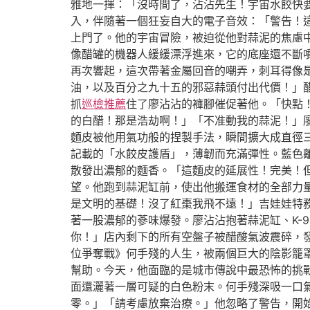
雅地一揮：「沒時間了，沾沾先生！宇宙水餃快
入，伴隨著一個狂妄自大的電子音效：「警告！
上門了。他的宇宙冒險，被迫從他對蒜泥的焦慮
像醋罐的機器人緩緩漂浮進來，它的底座還不斷
再次響起，這次帶著金屬回音的嘲弄，刺耳得像
油，以及百分之九十五的邪惡蒜頭付出代價！」醋
抓
巡檢推薦
住了廖沾沾的褲腳催促著他。「快點
的白醋！那是浩劫啊！」「不准動我的蒜泥！」
麵皮被他用氣功般的捏製手法，瞬間擴大成直徑
記載的「水餃皮護盾」，薄韌而充滿彈性。藍色
散發出濃郁的麵香。「這麵皮的延展性！完美！但
望。他跑到蒜泥缸前，使出他搬運食材的全部力量
是文明的基礎！沒了紅棗我飛不遠！」吉娃娃特
著一股濃郁的蔘味爆發。廖沾沾抱著蒜泥缸、K-
你！」店內剩下的所有空盤子被醋酸氣波震碎，
位爭奪戰》何手殘的人生，被兩個巨大的陰影籠
幫助。今天，他面臨的是城市傳說中最恐怖的挑
面還灑著一層可疑的白色粉末。何手殘深吸一口
零。」「請考慮放棄治療。」他忽略了警告，開