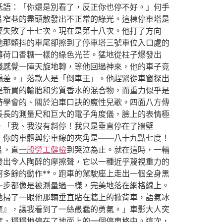
低語：「你還是別看了，反正你也停不好。」何手
片窄巷的盡頭散發出不正常的綠光。這棟停車塔是
經失敗了十七次。現在是第十八次。他打了方向
他那顫抖的車尾卻擦到了停車塔三號車位入口處的
薄荷口香糖一樣的綠色光芒。猛地從柱子爆發出
殘感覺一陣天旋地轉，等他回過神來，他的車子竟
偏差。」落款人是「倒車王」。他趕緊從車窗探出
是新買的輪胎和劣質香水的混合物，而重力似乎是
時學會的、關於泊車口訣的魔性兒歌。四面八方傳
長長的測量尺和巨大的電子角度儀，臉上的表情極
。「我、我沒有斜停！我只是垂直停在了牆壁
，你的車體與停車線的夾角是——八十九點七度！
片，直
一般勞工健檢
到哭泣為止。就在這時，一輛
發出令人陶醉的摩擦聲，它以一種近乎蔑視重力的
多餘的動作**。跑車的駕駛座上走出一個全身黑
一步都像是被測量過一樣，完美地落在網格線上。
地掃了一眼他那輛垂直貼在牆上的掀背車，語氣冰
棄』，讓我看到了一絲愚蠢的勇氣。」車影大人突
度，穩穩地停在了地面上的一個停車格中。這次，