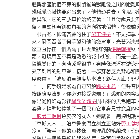
體與那座價值不菲的銅製獨角獸雕像之間的距離
殘感覺心臟快要跳出來了。他轉頭看去，發現那
個異類，它的三號車位始終空著，並且傳說只要
盤，車頭朝著銅獨角獸的方向猛地偏轉。後視鏡
一根古老、佈滿苔蘚的柱子
勞工健檢
。不是撞擊
來，瞬間吞噬了何手殘和他的掀背車。光芒消失
然垂直停在一個貼滿了巨大獎狀的牆
供膳體檢
壁
頭，發現周圍不再是熟悉的城市街道，而是一望
隨機變化的，有時感覺很重，有時像漂浮在游泳
來了刺耳的剎車聲，接著，一群穿著反光背心和
度嚴肅。「違反泊車維度基本法！斜停入庫！罪
上！」何手殘趕緊為自己辯解
體檢推薦
，但聲音
按照維度法則，你必須接受懲罰！」懲罰的內容是
像是從科幻電影裡
餐飲業體檢
開出來的黑色跑車
姿態，精準地停進了一個只有它車身尺寸寬度的
一般勞工健檢
色皮衣的女人，她戴著一副透明護
「車影大人！」泊車警察們立刻立正站好
勞工健
冷。「新手，你的車技像一團混亂的毛線球。你
然掏出一個像是遙控器的裝置，對著何手殘的車