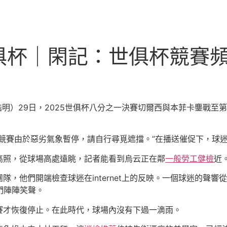
俱杯｜閑記：世俱杯競賽
浩明）29日，2025世俱杯八分之一決賽切爾西與本菲卡鏖戰至
競賽由於惡劣氣象暫停，請自行尋覓遮擋。”在播送催促下，球
高照，從球場高處遠眺，記者能看到烏云正在鄰
一般勞工健檢
近
，他們開端檢查球迷在internet上的反映。一個球迷的聲響
們陣陣笑聲。
賽才恢復停止。在此時代，球場內沒有下過一滴雨。