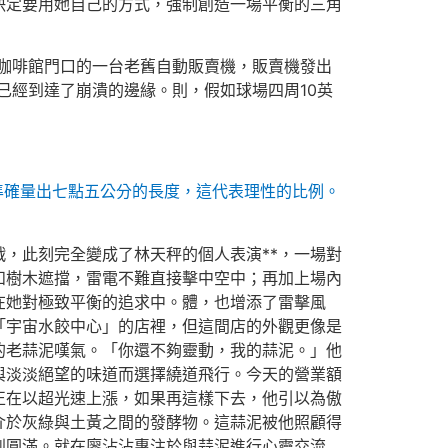
決定要用她自己的方式，強制創造一場平衡的三角
咖啡館門口的一台老舊自動販賣機，販賣機發出
已經到達了崩潰的邊緣。則，假如球場四周10英
準確量出七點五公分的長度，這代表理性的比例。
，此刻完全變成了林天秤的個人表演**，一場對
和樹木遮擋，雷電不難直接擊中空中；再加上場內
在她對極致平衡的追求中。體，也增添了雷擊風
「宇宙水餃中心」的店裡，但這間店的外觀更像是
的老蒜泥嘆氣。「你還不夠靈動，我的蒜泥。」他
與淡淡絕望的味道而選擇繞道飛行。今天的營業額
正在以超光速上漲，如果再這樣下去，他引以為傲
介於灰綠與土黃之間的發酵物。這蒜泥被他照顧得
到圓滿。就在廖沾沾專注於與蒜泥進行心靈交流