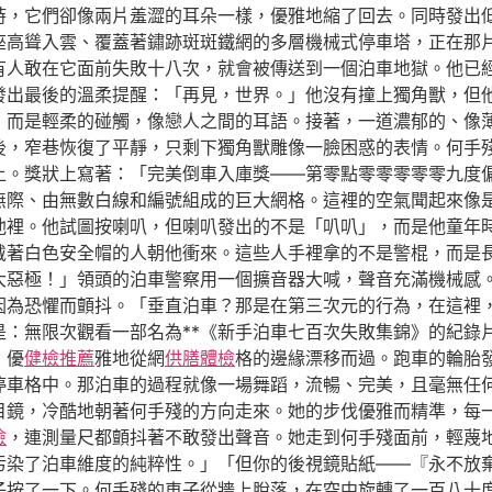
時，它們卻像兩片羞澀的耳朵一樣，優雅地縮了回去。同時發出
座高聳入雲、覆蓋著鏽跡斑斑鐵網的多層機械式停車塔，正在那
有人敢在它面前失敗十八次，就會被傳送到一個泊車地獄。他已
發出最後的溫柔提醒：「再見，世界。」他沒有撞上獨角獸，但
，而是輕柔的碰觸，像戀人之間的耳語。接著，一道濃郁的、像
後，窄巷恢復了平靜，只剩下獨角獸雕像一臉困惑的表情。何手
上。獎狀上寫著：「完美倒車入庫獎——第零點零零零零零九度
無際、由無數白線和編號組成的巨大網格。這裡的空氣聞起來像
池裡。他試圖按喇叭，但喇叭發出的不是「叭叭」，而是他童年
戴著白色安全帽的人朝他衝來。這些人手裡拿的不是警棍，而是
大惡極！」領頭的泊車警察用一個擴音器大喊，聲音充滿機械感
因為恐懼而顫抖。「垂直泊車？那是在第三次元的行為，在這裡
：無限次觀看一部名為**《新手泊車七百次失敗集錦》的紀錄
，優
健檢推薦
雅地從網
供膳體檢
格的邊緣漂移而過。跑車的輪胎
停車格中。那泊車的過程就像一場舞蹈，流暢、完美，且毫無任何
目鏡，冷酷地朝著何手殘的方向走來。她的步伐優雅而精準，每
檢
，連測量尺都顫抖著不敢發出聲音。她走到何手殘面前，輕蔑
污染了泊車維度的純粹性。」「但你的後視鏡貼紙——『永不放
子按了一下。何手殘的車子從牆上脫落，在空中旋轉了一百八十