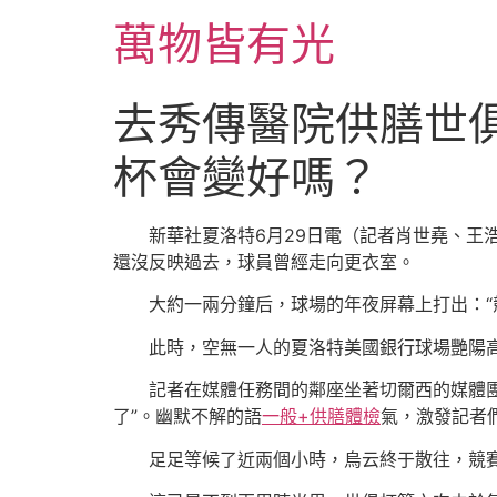
跳
萬物皆有光
至
主
要
去秀傳醫院供膳世
內
容
杯會變好嗎？
新華社夏洛特6月29日電（記者肖世堯、王
還沒反映過去，球員曾經走向更衣室。
大約一兩分鐘后，球場的年夜屏幕上打出：“
此時，空無一人的夏洛特美國銀行球場艷陽
記者在媒體任務間的鄰座坐著切爾西的媒體團隊
了”。幽默不解的語
一般+供膳體檢
氣，激發記者
足足等候了近兩個小時，烏云終于散往，競