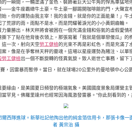
頂的一瞬間，一輛塗滿了金色、裝飾著巨大公牛角的悍馬車猛地
者——金牛座霸總牛土豪。牛土豪一腳踢開咖啡館的門，大聲宣
開始，你的運勢由我主宰！我的金錢，就是你的正面能量！」牛
起了荒謬的雨。雨點不是水，而是閃耀著淚光的小小黃銅齒輪。
質力量勝出，林天秤將會被困在一個充滿金錢和俗氣的虛假愛情
速撕下了貼在他背後衣領上，那張寫著「我就是個單戀傻瓜」的
，這一次，射向天空
勞工健檢
的光束不再是彩虹色，而是充滿了水
圖案，像是在爭奪林天秤的靈魂。這場以星座運勢為賭注、以單
般勞工健檢
出一個不斷旋轉的怪異氣旋。致人逝世亡事務，留下
競賽，因雷暴而暫停。當日，就在球場20公里外的曼哈頓中心公
重要緣由，是美國夏日頻發的極端氣象。美國國度景象局運營主管
當罕見。佛羅里達州也經常因海風激發雷暴。“你此刻看到的，
出切爾西隊進球。新華社記他掏出他的純金箔信用卡，那張卡像一
者 黃宗治 攝