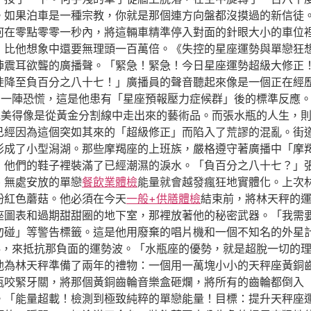
。如果泊車是一種宗教，你就是那個連方向盤都沒摸過的新信徒
何在零點零零一秒內，將這輛車精準停入對面的針眼大小的車位
，比他想象中還要無理頭一百萬倍。《失控的星座運勢與單戀狂
陣震耳欲聾的廣播聲。「緊急！緊急！今日星座運勢超級大修正
陡降至負百分之八十七！」廣播員的聲音聽起來像是一個正在經
到一陣恐慌，這是他患有「星座預報壓力症候群」後的標準反應
完美得像是從黃金分割線中走出來的藝術品。而張水瓶的人生，
已經因為這個突如其來的「超級修正」而陷入了荒謬的混亂。街
形成了小型潟湖。那些摩羯座的上班族，嚴格遵守著廣播中「摩
，他們的鞋子裡裝滿了已經潮濕的淚水。「負百分之八十七？」
、無處安放的單戀
餐飲業體檢
能量就會越發瘋狂地實體化。上次
粉紅色蘑菇。他必須在今天
一般+供膳體檢
結束前，將林天秤的
座圖表和過期甜甜圈的地下室，那裡放著他的秘密武器。「我需
勿碰」等警告標籤。這是他用廢棄的唱片機和一個不知名的外星
料，來抵抗那負面的運勢波。「水瓶座的優勢，就是超脫一切的理
他為林天秤準備了兩年的禮物：一個用一萬塊小小的天秤座黃銅
瓶咬緊牙關，將那個黃銅齒輪音樂盒砸爛，將所有的齒輪都倒入
。「能量超載！檢測到極致純粹的單戀能量！目標：提升天秤座