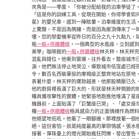
夾角是——零度。「你被分配給我的泊車學徒了
「這是你的訓練工具，從現在開始，你得學會如
星》的嬰兒車，感到一陣眩暈。泊車維度的生活
上驚醒，不是因為鬧鐘，而是因為屋頂傳來了一
嚏，您的戀愛機率從昨日的百分之九十九點九，
瓶
一般+供膳體檢
，一個典型的水瓶座，立刻感
美學」咖啡館的
一般+供膳體檢
林天秤。林天秤
混亂與錯位。他衝到窗邊，往外看去。整座城市
淚，他們無法停止地哭泣，導致城市低窪處已經
令。數百名西裝筆挺的摩羯座正整齊地站在原地
表著什麼。林天秤的運勢越差，他那股積壓已久
他的廚房裡長滿了巨大的、形狀是林天秤側臉的
種具備攻擊性的實體。他緊張地跑進他堆滿了星
機器前，上面貼滿了「巨蟹座已哭」、「處女座
種
一般+供膳體檢
極具感染力的正面情緒作為燃
他絕望地低吼。他看了一眼腳邊。那裡放著一個
絕。這份害怕，就是純度最高的單戀情感。張水
接著，彈珠臺上的燈光開始瘋狂閃爍，發出警告