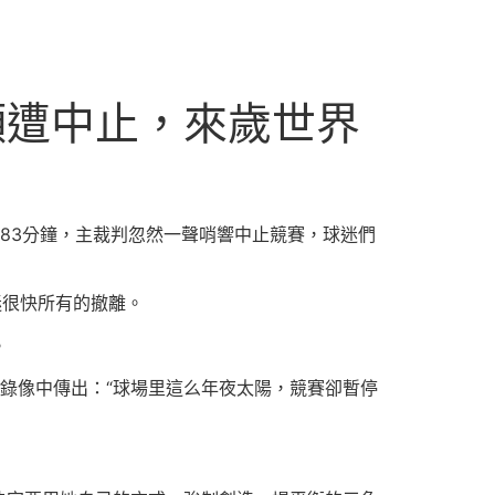
頻遭中止，來歲世界
第83分鐘，主裁判忽然一聲哨響中止競賽，球迷們
迷很快所有的撤離。
。
從錄像中傳出：“球場里這么年夜太陽，競賽卻暫停