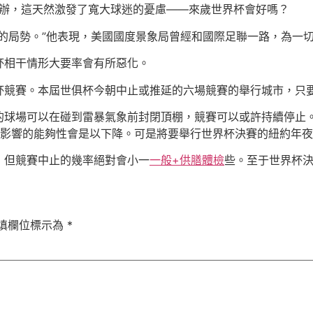
舉辦，這天然激發了寬大球迷的憂慮——來歲世界杯會好嗎？
的局勢。”他表現，美國國度景象局曾經和國際足聯一路，為一
杯相干情形大要率會有所惡化。
杯競賽。本屆世俱杯今朝中止或推延的六場競賽的舉行城市，只
的球場可以在碰到雷暴氣象前封閉頂棚，競賽可以或許持續停止
受影響的能夠性會是以下降。可是將要舉行世界杯決賽的紐約年
，但競賽中止的幾率絕對會小一
一般+供膳體檢
些。至于世界杯
填欄位標示為
*