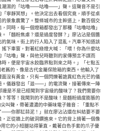
且潮濕的「咕嚕——咕嚕——」聲。這聲音不是引
的「寧靜冥想」。他決定出去看個究竟，順手從桌
前的景象震驚了。整條城市的主幹道上，數百個交
態，同時，每一個燈箱都發出了那種「咕嚕咕嚕」
味。「麵粉焦慮？還是過度發酵？」廖沾沾是個醬
出的氣味。街上的行人陷入了混亂。汽車不知道該
，搖下車窗，對著紅綠燈大喊：「喂！你為什麼咕
的「咕嚕」聲，與他兒時聽到的家傳預言不謀而
沸時，便是宇宙水餃臨界點到來之時。」「七點五
個老舊的、像是古代金屬保險箱的東西。他輸入了
裡面沒有黃金，只有一個閃爍著詭異紅色光芒的儀
鈕。儀器發出「滋——」的電流聲，接著傳來一陣
你那邊是不是已經聞到宇宙級的酸味了？我們需要你
味？等等！我聞到的不是酸味！是麵粉過度膨脹的
的尖叫聲，帶著濃濃的中藥味電子雜音：「重點不
了——你那缸蒜泥！」就在廖沾沾還在糾結要不要
娃，正從牆上的破洞鑽進來。它的背上揹著一個像
9用它的小短腿站得筆直，戴著白色手套的爪子優