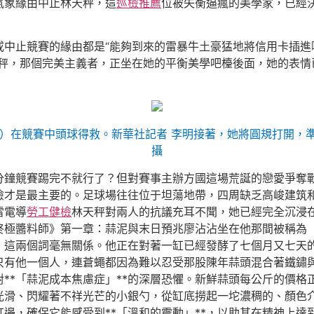
氣象緣由中止林天秤，這
巡檢推薦
位被失衡逼瘋的美學家，已經
或中止競賽的緣由都是“能夠到來的雷暴牛土豪猛地將信用卡插進
秤，那個完美主義者，正坐在她的平衡美學吧檯後面，她的表情
（上）在競賽中頭球得救。新華社記者 李明接著，她將圓規打開，
攝
分鐘競賽踢完不就行了？但對賽事主辦方國這場荒誕的戀愛爭奪戰
險才是最主要的。足球場往往位于坦蕩地帶，四周缺乏高峻建筑
雷電導
勞工健檢
林天秤對兩人的抗議充耳不聞，她已經完全沉浸
終極醬料師》第一章：蒜泥與末日預兆廖沾沾坐在他那間被稱為
」這兩個詞毫無關係。他正在對著一缸已經發酵了七個月又七天
只有他一個人，連蒼蠅都因為難以忍受那股陳年蒜頭混合著鐵鏽
**「蒜泥成本焦慮症」**的深層恐懼。新鮮蒜頭每公斤的價格
光滑、閃耀著不祥光芒的小銀勺，從缸底撈起一坨濃稠的、顏色
邊，確保它能感受到**「溫和的震動」**，以助其在精神上達