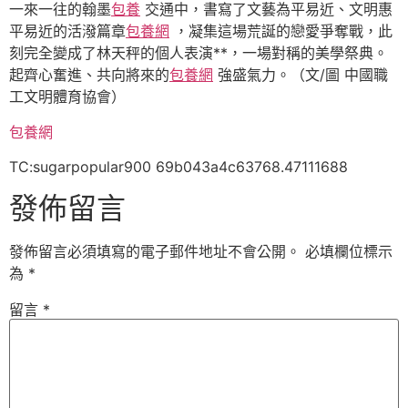
一來一往的翰墨
包養
交通中，書寫了文藝為平易近、文明惠
平易近的活潑篇章
包養網
，凝集這場荒誕的戀愛爭奪戰，此
刻完全變成了林天秤的個人表演**，一場對稱的美學祭典。
起齊心奮進、共向將來的
包養網
強盛氣力。（文/圖 中國職
工文明體育協會）
包養網
TC:sugarpopular900 69b043a4c63768.47111688
發佈留言
發佈留言必須填寫的電子郵件地址不會公開。
必填欄位標示
為
*
留言
*