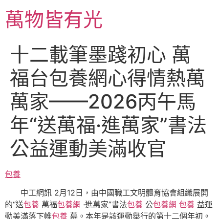
跳
萬物皆有光
至
主
要
十二載筆墨踐初心 萬
內
容
福台包養網心得情熱萬
萬家——2026丙午馬
年“送萬福·進萬家”書法
公益運動美滿收官
包養
中工網訊
2月12日，
由中國職工文明體育協會組織展開
的“送
包養
萬福
包養網
·進萬家”書法
包養
公
包養網
包養
益運
動美滿落下帷
包養
幕。本年是該運動舉行的第十二個年初。