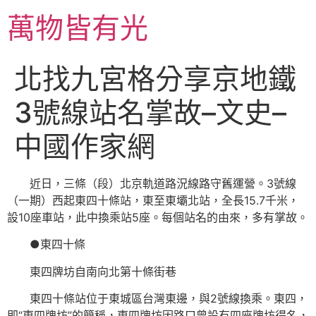
跳
萬物皆有光
至
主
要
北找九宮格分享京地鐵
內
容
3號線站名掌故–文史–
中國作家網
近日，三條（段）北京軌道路況線路守舊運營。3號線
（一期）西起東四十條站，東至東壩北站，全長15.7千米，
設10座車站，此中換乘站5座。每個站名的由來，多有掌故。
●東四十條
東四牌坊自南向北第十條街巷
東四十條站位于東城區台灣東邊，與2號線換乘。東四，
即“東四牌坊”的簡稱，東四牌坊因路口曾設有四座牌坊得名，