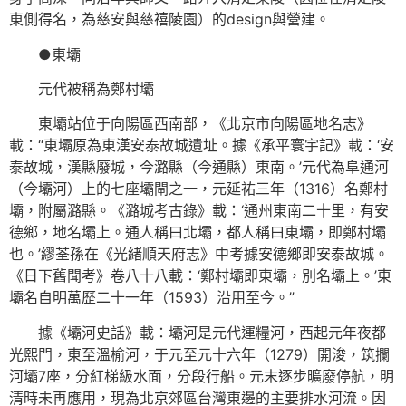
東側得名，為慈安與慈禧陵園）的design與營建。
●東壩
元代被稱為鄭村壩
東壩站位于向陽區西南部，《北京市向陽區地名志》
載：“東壩原為東漢安泰故城遺址。據《承平寰宇記》載：‘安
泰故城，漢縣廢城，今潞縣（今通縣）東南。’元代為阜通河
（今壩河）上的七座壩閘之一，元延祐三年（1316）名鄭村
壩，附屬潞縣。《潞城考古錄》載：‘通州東南二十里，有安
德鄉，地名壩上。通人稱曰北壩，都人稱曰東壩，即鄭村壩
也。’繆荃孫在《光緒順天府志》中考據安德鄉即安泰故城。
《日下舊聞考》卷八十八載：‘鄭村壩即東壩，別名壩上。’東
壩名自明萬歷二十一年（1593）沿用至今。”
據《壩河史話》載：壩河是元代運糧河，西起元年夜都
光熙門，東至溫榆河，于元至元十六年（1279）開浚，筑攔
河壩7座，分紅梯級水面，分段行船。元末逐步曠廢停航，明
清時未再應用，現為北京郊區台灣東邊的主要排水河流。因