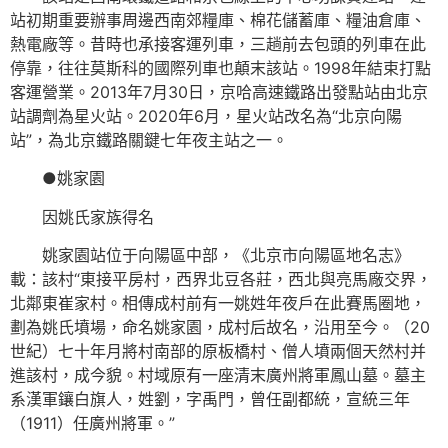
站初期重要辦事周邊西南郊糧庫、棉花儲蓄庫、糧油倉庫、
熱電廠等。昔時也承接客運列車，三趟前去包頭的列車在此
停靠，往往莫斯科的國際列車也顛末該站。1998年結束打點
客運營業。2013年7月30日，京哈高速鐵路出發點站由北京
站調劑為星火站。2020年6月，星火站改名為“北京向陽
站”，為北京鐵路關鍵七年夜主站之一。
●姚家園
因姚氏家族得名
姚家園站位于向陽區中部，《北京市向陽區地名志》
載：該村“東接平房村，西界北豆各莊，西北與亮馬廠交界，
北鄰東崔家村。相傳成村前有一姚姓年夜戶在此賽馬圈地，
劃為姚氏墳場，命名姚家園，成村后故名，沿用至今。（20
世紀）七十年月將村南部的原板橋村、僧人墳兩個天然村并
進該村，成今貌。村域原有一座清末廣州將軍鳳山墓。墓主
系漢軍鑲白旗人，姓劉，字禹門，曾任副都統，宣統三年
（1911）任廣州將軍。”