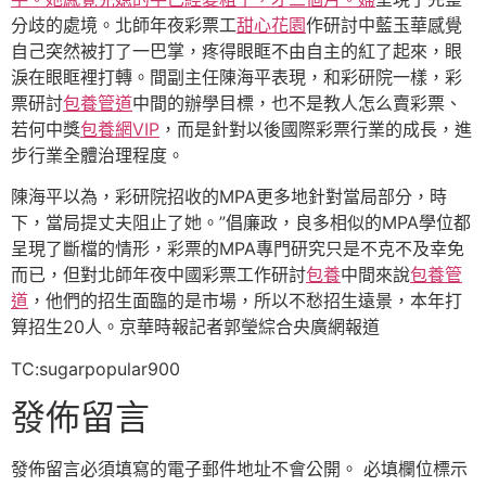
分歧的處境。北師年夜彩票工
甜心花園
作研討中藍玉華感覺
自己突然被打了一巴掌，疼得眼眶不由自主的紅了起來，眼
淚在眼眶裡打轉。間副主任陳海平表現，和彩研院一樣，彩
票研討
包養管道
中間的辦學目標，也不是教人怎么賣彩票、
若何中獎
包養網VIP
，而是針對以後國際彩票行業的成長，進
步行業全體治理程度。
陳海平以為，彩研院招收的MPA更多地針對當局部分，時
下，當局提丈夫阻止了她。”倡廉政，良多相似的MPA學位都
呈現了斷檔的情形，彩票的MPA專門研究只是不克不及幸免
而已，但對北師年夜中國彩票工作研討
包養
中間來說
包養管
道
，他們的招生面臨的是市場，所以不愁招生遠景，本年打
算招生20人。京華時報記者郭瑩綜合央廣網報道
TC:sugarpopular900
發佈留言
發佈留言必須填寫的電子郵件地址不會公開。
必填欄位標示