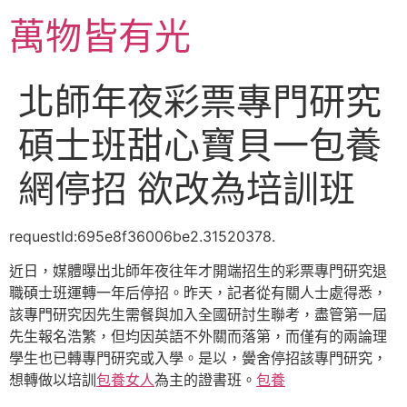
跳
萬物皆有光
至
主
要
北師年夜彩票專門研究
內
容
碩士班甜心寶貝一包養
網停招 欲改為培訓班
requestId:695e8f36006be2.31520378.
近日，媒體曝出北師年夜往年才開端招生的彩票專門研究退
職碩士班運轉一年后停招。昨天，記者從有關人士處得悉，
該專門研究因先生需餐與加入全國研討生聯考，盡管第一屆
先生報名浩繁，但均因英語不外關而落第，而僅有的兩論理
學生也已轉專門研究或入學。是以，黌舍停招該專門研究，
想轉做以培訓
包養女人
為主的證書班。
包養