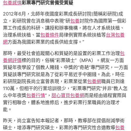
包養感情
彩票專門研究曾備受質疑
2012年6月，北師年夜國度彩票成長研討院(簡稱彩研院)成
立，彩研院曾在消息稿中表現“研
包養
討院作為國際第一個彩
票工作成長的科研、講授和辦事機構，將在人才系統扶植、
治理系統扶植、當
包養條件
局律例實際系統扶植等
台灣包養
網
方面為我國彩票業的成長供給支撐。”
那時，最受社會追蹤關心和質疑的是設置的彩票工作治理
包
養網評價
標的目的，俗稱“彩票碩士”（MPA）。網友一方面
質疑年夜學設了個教人賭錢、中獎的“奇葩”專門研究，一方面
質疑該專門研究就是為了從彩平易近手中圈錢。為此，時任
彩研院副院長尚立富曾表現，彩票業從業
包養網
職員已到達
110萬，但相干的行業培訓很少，“彩票專門研究”并非“教人怎
么中年夜獎
包養行情
”，
甜心寶貝包養網
而是經由過程實際與
實行相聯合，體系地進修后，進步彩票行業職員的治理才
能。
昨天，尚立富告知本報記者，那時，教導部在提倡削減學術
碩士，增添專門研究碩士，彩票的專門研究性合適教導
包養