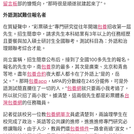
留言板
部的慷慨向，“那時很是順遂就建起來了”。
外語測試難住報名者
在質疑聲中，“彩票碩士”專門研究從往年開端
包養
招收第一屆
先生。招生簡章中，請求先生本科結業有3年以上的任務經歷
且要餐與加入碩士研討生全國聯考。測試科目為：外語和治
理類聯考綜合才能。
尚立富稱，招生簡章公布后，接到了全國100多先生的報名。
報名的先生中，南
包養
京的最多，其次是廣東、北京和青島
等地。盡年
包養合約
夜大都人都卡在了外語上“是的，岳
父。”。那時
包養app
，MPA的分數線在245分擺佈，可是外
語測試簡直攔住了一切的人，“
包養網
就只要兩小我考過了，
所以就只招了兩小我”。據清楚，這兩個先生都是彩票體系
台
灣包養網
的任務職員。
記者從該校另一位教
包養網單次
員處清楚到，兩論理學生在
校完成了政治、英語等公共課的進修，進進進修專門研究必
修課階段，由于人少，教員們還
包養條件
一路會商過“淑女。”