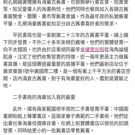
和孔網藏書樓擁有海量古舊書，也按期舉行書友會、拍賣會
等，知足愛書人的淘書熱忱。他們同時也餐與加入各類古舊
書展覽會、闤闠、書市等舊書會議。作為最年夜的私營舊書
平臺，孔網海量舊書能知足分歧古舊書喜好者的需求。
平民書局也是一家創建二十三年的古舊書平臺，線上線
下同步發賣，不外二十多年來頻仍搬場，他們的實體發賣一
向不太穩固。也許由於店東胡同最早
會議室出租
從海角論壇
起身，注定了他們收集發賣的特徵，近一兩年更是主力做舊
書直播，是這個賽道最重要的直播平臺。他們最新店址位于
廣渠東路1號中廣國際二樓，是一個有著上千平方米的書店空
間，店內滿倉古舊書，對于有淘書愛好的人，盡對是寶躲之
地。
二手書商的海量加入我的最愛
此外，還有兩家範圍很年夜的二手書發賣平臺：中國圖
書網和紙上聲響書店。這兩家眷于典範的二手書商，他們從
出書社拿海量低價庫存書，在網上和實體書店以很低的扣頭
發賣，同時給更小的一些舊書店零售舊書。