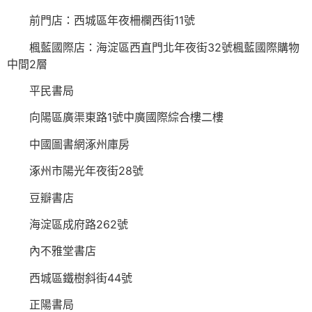
前門店：西城區年夜柵欄西街11號
楓藍國際店：海淀區西直門北年夜街32號楓藍國際購物
中間2層
平民書局
向陽區廣渠東路1號中廣國際綜合樓二樓
中國圖書網涿州庫房
涿州市陽光年夜街28號
豆瓣書店
海淀區成府路262號
內不雅堂書店
西城區鐵樹斜街44號
正陽書局