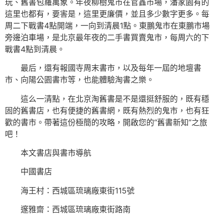
玩、舊書包羅萬象。年夜柳樹鬼市在官鑫市場，潘家園有的
這里也都有，要害是，這里更廉價，並且多少數字更多。每
周二下戰書4點開端，一向到清晨1點。東鵬鬼市在東鵬市場
旁邊泊車場，是北京最年夜的二手書買賣鬼市，每周六的下
戰書4點到清晨。
最后，還有報國寺周末書市，以及每年一屆的地壇書
市、向陽公園書市等，也能體驗淘書之樂。
這么一清點，在北京淘舊書是不是還挺舒服的，既有穩
固的舊書店，也有便捷的舊書網，既有熱烈的鬼市，也有狂
歡的書市。帶著這份極簡的攻略，開啟您的“舊書新知”之旅
吧！
本文書店與書市導航
中國書店
海王村：西城區琉璃廠東街115號
邃雅齋：西城區琉璃廠東街路南