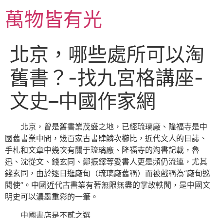
跳
萬物皆有光
至
主
要
北京，哪些處所可以淘
內
容
舊書？-找九宮格講座-
文史–中國作家網
北京，曾是舊書業茂盛之地，已經琉璃廠、隆福寺是中
國舊書業中間，幾百家古書肆鱗次櫛比，近代文人的日誌、
手札和文章中幾次有關于琉璃廠、隆福寺的淘書記載，魯
迅、沈從文、錢玄同、鄭振鐸等愛書人更是頻仍流連，尤其
錢玄同，由於逐日逛廠甸（琉璃廠舊稱）而被戲稱為“廠甸巡
閱使”。中國近代古書業有著無限無盡的掌故軼聞，是中國文
明史可以濃墨重彩的一筆。
中國書店是不貳之選