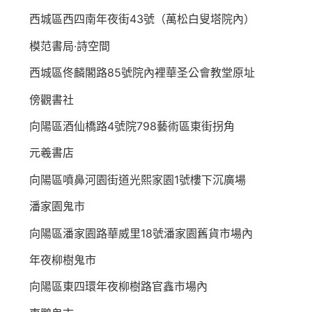
西城區西四南年夜街43號（萬松白叟塔院內）
模范書局·詩空間
西城區佟麟閣路85號院內裡華圣公會教堂原址
傍觀書社
向陽區酒仙橋路4號院798藝術區東街拐角
元羲書店
向陽區噴鼻河園街道光熙家園1號樓下沉廣場
潘家園鬼市
向陽區潘家園路華威里18號潘家園舊貨市場內
年夜柳樹鬼市
向陽區東四環年夜柳樹路官鑫市場內