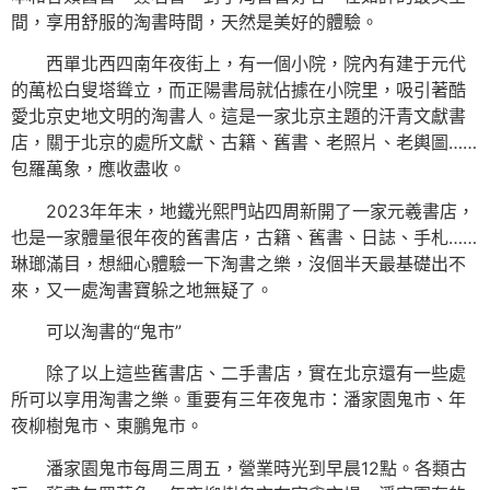
間，享用舒服的淘書時間，天然是美好的體驗。
西單北西四南年夜街上，有一個小院，院內有建于元代
的萬松白叟塔聳立，而正陽書局就佔據在小院里，吸引著酷
愛北京史地文明的淘書人。這是一家北京主題的汗青文獻書
店，關于北京的處所文獻、古籍、舊書、老照片、老輿圖……
包羅萬象，應收盡收。
2023年年末，地鐵光熙門站四周新開了一家元羲書店，
也是一家體量很年夜的舊書店，古籍、舊書、日誌、手札……
琳瑯滿目，想細心體驗一下淘書之樂，沒個半天最基礎出不
來，又一處淘書寶躲之地無疑了。
可以淘書的“鬼市”
除了以上這些舊書店、二手書店，實在北京還有一些處
所可以享用淘書之樂。重要有三年夜鬼市：潘家園鬼市、年
夜柳樹鬼市、東鵬鬼市。
潘家園鬼市每周三周五，營業時光到早晨12點。各類古