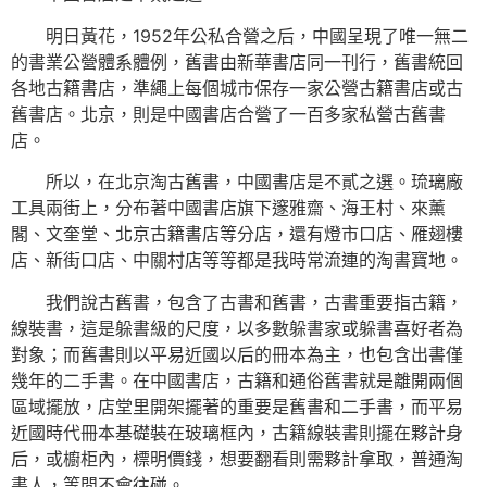
明日黃花，1952年公私合營之后，中國呈現了唯一無二
的書業公營體系體例，舊書由新華書店同一刊行，舊書統回
各地古籍書店，準繩上每個城市保存一家公營古籍書店或古
舊書店。北京，則是中國書店合營了一百多家私營古舊書
店。
所以，在北京淘古舊書，中國書店是不貳之選。琉璃廠
工具兩街上，分布著中國書店旗下邃雅齋、海王村、來薰
閣、文奎堂、北京古籍書店等分店，還有燈市口店、雁翅樓
店、新街口店、中關村店等等都是我時常流連的淘書寶地。
我們說古舊書，包含了古書和舊書，古書重要指古籍，
線裝書，這是躲書級的尺度，以多數躲書家或躲書喜好者為
對象；而舊書則以平易近國以后的冊本為主，也包含出書僅
幾年的二手書。在中國書店，古籍和通俗舊書就是離開兩個
區域擺放，店堂里開架擺著的重要是舊書和二手書，而平易
近國時代冊本基礎裝在玻璃框內，古籍線裝書則擺在夥計身
后，或櫥柜內，標明價錢，想要翻看則需夥計拿取，普通淘
書人，等閒不會往碰。