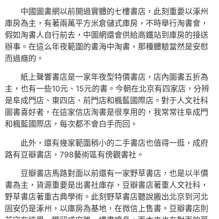
中國圖書網以前開過實體的七樓書店，此刻重要以涿州
庫房為主，有著兩萬平方米倉儲式庫房，不時舉行淘書會，
假如淘書人自行前去，中圖網還會供給高鐵站到庫房的接送
辦事。在這么年夜範圍的書海中淘書，那種體驗當然是安慰
而過癮的。
紙上聲響書店是一家年夜型特價書店，店內圖書五折為
主，也有一些10元、15元的書。今朝在北京有四家店，分辨
是阜成門店、東四店、前門店和楓藍國際店。對于人文社科
圖書喜好者，在這家信店淘書是很享用的，我常常往阜成門
和楓藍國際店，每次都不會白手而回。
此外，還有幾家範圍稍小的二手書店也值得一逛，成府
路有豆瓣書店，798藝術區有傍觀書社。
豆瓣書店馬路對面以前還有一家野草書店，也是以半價
書為主，貨源重要是出書社庫存，豆瓣書店著重人文社科，
野草書店著重古典學術。此刻野草書店聽說搬出北京到河北
固安仍是涿州，以庫房為基地，在微信上售書。豆瓣書店則