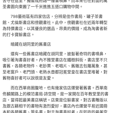
苦守在這里，獨留成府路一縷書噴鼻。而本來也在對面的萬
圣書園向東搬了一千米進進五道口購物中間。
798藝術區有四家信店，分辨是佳作書局、罐子茶書
館、尤倫斯書店和傍觀書社。此中，傍觀書社在近兩年轉型
為特價書店，以其優良的選品，昂貴的價錢，成為淘書者新
的打卡寶躲書店。
暗藏在胡同里的舊書店
還有一些舊書店暗藏在胡同里，披髮著奇特的書噴鼻，
吸引著淘書喜好者。內不雅堂書店在鐵樹斜街，書店里不只
書舊，各類老物件、老鈔票、老唱片、舊雜志包羅萬象，甚
至老窗戶、老門頭、老熱水壺都冠冕堂皇在書店里堆著，對
舊物喜好者可以說很是友愛。
而在西單商圈腹地，也有幾家信店運營著舊書。西單南
佟麟閣路上的模范書局·詩空間，是一家開在百年教堂里的書
店，當得起最美書店稱號。店東是位躲書家，對古書雕版以
及跟古籍相干的書物有激烈愛好，書店內也運營平易近國冊
本和各類舊書、簽名書，對于淘書喜好者，在如許的最美空