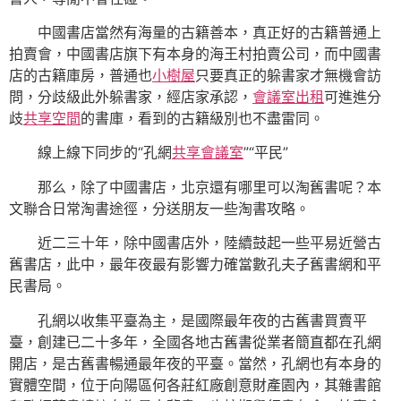
中國書店當然有海量的古籍善本，真正好的古籍普通上
拍賣會，中國書店旗下有本身的海王村拍賣公司，而中國書
店的古籍庫房，普通也
小樹屋
只要真正的躲書家才無機會訪
問，分歧級此外躲書家，經店家承認，
會議室出租
可進進分
歧
共享空間
的書庫，看到的古籍級別也不盡雷同。
線上線下同步的“孔網
共享會議室
”“平民”
那么，除了中國書店，北京還有哪里可以淘舊書呢？本
文聯合日常淘書途徑，分送朋友一些淘書攻略。
近二三十年，除中國書店外，陸續鼓起一些平易近營古
舊書店，此中，最年夜最有影響力確當數孔夫子舊書網和平
民書局。
孔網以收集平臺為主，是國際最年夜的古舊書買賣平
臺，創建已二十多年，全國各地古舊書從業者簡直都在孔網
開店，是古舊書暢通最年夜的平臺。當然，孔網也有本身的
實體空間，位于向陽區何各莊紅廠創意財產園內，其雜書館