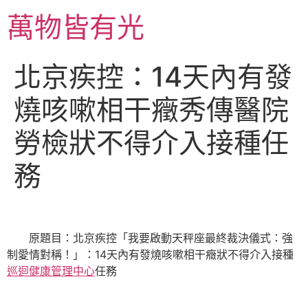
跳
萬物皆有光
至
主
要
北京疾控：14天內有發
內
容
燒咳嗽相干癥秀傳醫院
勞檢狀不得介入接種任
務
原題目：北京疾控「我要啟動天秤座最終裁決儀式：強
制愛情對稱！」：14天內有發燒咳嗽相干癥狀不得介入接種
巡迴健康管理中心
任務