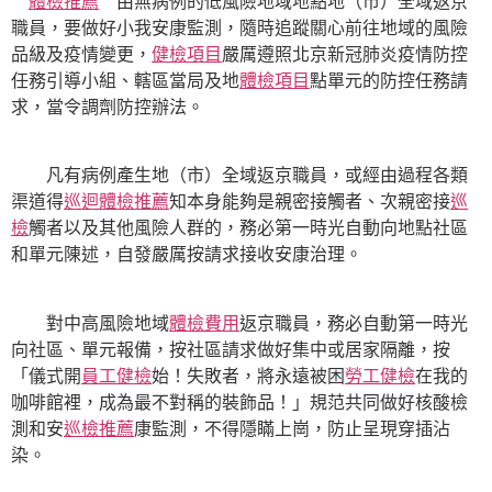
體檢推薦
由無病例的低風險地域地點地（市）全域返京
職員，要做好小我安康監測，隨時追蹤關心前往地域的風險
品級及疫情變更，
健檢項目
嚴厲遵照北京新冠肺炎疫情防控
任務引導小組、轄區當局及地
體檢項目
點單元的防控任務請
求，當令調劑防控辦法。
凡有病例產生地（市）全域返京職員，或經由過程各類
渠道得
巡迴體檢推薦
知本身能夠是親密接觸者、次親密接
巡
檢
觸者以及其他風險人群的，務必第一時光自動向地點社區
和單元陳述，自發嚴厲按請求接收安康治理。
對中高風險地域
體檢費用
返京職員，務必自動第一時光
向社區、單元報備，按社區請求做好集中或居家隔離，按
「儀式開
員工健檢
始！失敗者，將永遠被困
勞工健檢
在我的
咖啡館裡，成為最不對稱的裝飾品！」規范共同做好核酸檢
測和安
巡檢推薦
康監測，不得隱瞞上崗，防止呈現穿插沾
染。