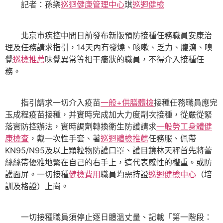
記者：孫樂
巡迴健康管理中心
琪
巡迴健檢
北京市疾控中間日前發布新版預防接種任務職員安康治
理及任務請求指引，14天內有發燒、咳嗽、乏力、腹瀉、嗅
覺
巡檢推薦
味覺異常等相干癥狀的職員，不得介入接種任
務。
指引請求一切介入疫苗
一般+供膳體檢
接種任務職員應完
玉成程疫苗接種，并實時完成加大力度劑次接種，從嚴從緊
落實防控辦法，實時調劑轉換衛生防護請求
一般勞工身體健
康檢查
，戴一次性手套、著
巡迴體檢推薦
任務服、佩帶
KN95/N95及以上顆粒物防護口罩、護目鏡林天秤首先將蕾
絲絲帶優雅地繫在自己的右手上，這代表感性的權重。或防
護面屏。一切接種
健檢費用
職員均需持證
巡迴健檢中心
（培
訓及格證）上崗。
一切接種職員須停止逐日體溫丈量、記載「第一階段：