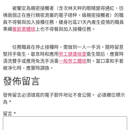
被鑒定為親密接觸者（含次林天秤的眼睛變得通紅，彷
彿兩個正在進行精密測量的電子磅秤。級親密接觸者）的職
員不得餐與加入接種任務，棲身社區21天內產生疫情的職員
準繩
餐飲業體檢
上也不得餐與加入接種任務。
任務職員在停止接種時，需做到一人一手消。隨時留意
堅持手衛生，歇息時和應用
勞工健康檢查
衛生間后，應實時
清洗雙手或應用免洗手消毒
一般勞工體檢
劑。當口罩和手套
被淨化時，應實時調換。
發佈留言
發佈留言必須填寫的電子郵件地址不會公開。
必填欄位標示
為
*
留言
*