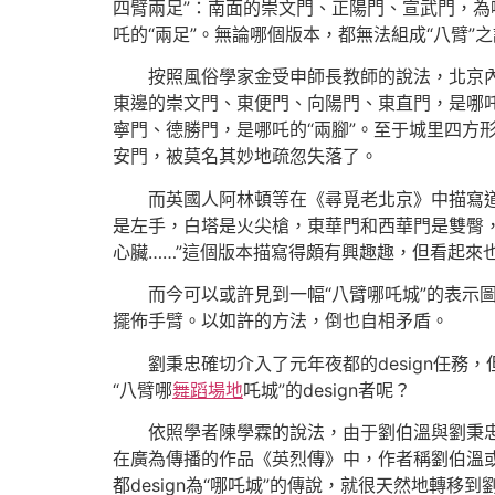
四臂兩足”：南面的崇文門、正陽門、宣武門，為
吒的“兩足”。無論哪個版本，都無法組成“八臂”
按照風俗學家金受申師長教師的說法，北京內城
東邊的崇文門、東便門、向陽門、東直門，是哪吒
寧門、德勝門，是哪吒的“兩腳”。至于城里四方
安門，被莫名其妙地疏忽失落了。
而英國人阿林頓等在《尋覓老北京》中描寫
是左手，白塔是火尖槍，東華門和西華門是雙臀
心臟……”這個版本描寫得頗有興趣趣，但看起來
而今可以或許見到一幅“八臂哪吒城”的表
擺佈手臂。以如許的方法，倒也自相矛盾。
劉秉忠確切介入了元年夜都的design任
“八臂哪
舞蹈場地
吒城”的design者呢？
依照學者陳學霖的說法，由于劉伯溫與劉秉
在廣為傳播的作品《英烈傳》中，作者稱劉伯溫或
都design為“哪吒城”的傳說，就很天然地轉