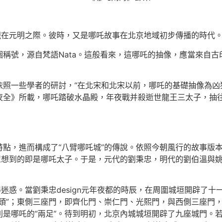
現在元明之際。彼時，又是哪吒故事在北京地域初步傳播的時代
稱號，源自梵語Nata。這般看來，這哪吒的抽像，應當來自
依照一些學者的研討，“在北宋和北宋以前，哪吒的基礎抽像為凶
夜全》所載，哪吒踏破水晶殿，年夜戰并殺逝世龍王三太子，抽
特點，進而構成了“八臂哪吒城”的傳說。依照今朝風行的故事版
眾想到的即是哪吒太子。于是，元代的劉秉忠，明代的劉伯溫與
迷惑。當劉秉忠design元年夜都的時辰，在周圍城垣開辟了十
頭”；東側三座門，即齊化門、崇仁門、光熙門，與西側三座門，
是哪吒的“兩足”。待到明初，北京內城城垣開辟了九座城門。