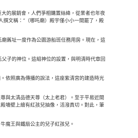
圍巨大的展銷會，人們爭相購置絲絳，從業者也年夜
人撰文稱：“（哪吒廟）殿宇僅小小一間罷了，殿
吒廟舊址一度作為公園游船班任務用房。現在，這
吒父子的神位。這組神位的設置，與明清時代章回
廟。依照廣為傳播的說法，這座紫清宮的建造時光
天尊與太清品德天尊（太上老君）。至于平易近間
主殿墻壁上繪有紅孩兒抽像，活潑真切。對此，筆
了牛魔王與鐵扇公主的兒子紅孩兒。