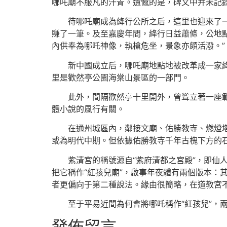
哪吒廟不服凡的汗青。遺憾的是，碑文中并未記
待哪吒廟成為絳行公所之后，這里也迎來了一
賺了一筆。及至嘉慶年間，絳行日益蕭條，公地點
內供奉為哪吒神像，執槍危坐，景象亦頗活潑。”
新中國成立后，哪吒廟地點地被改革成一家
里是歡然亭公園海棠山景區的一部門。
此外，間隔歡然亭十里開外，曾聳立著一座
體小說的風行有關。
在通州城區內，鄰接文廟、佑勝教寺、燃燈
或為明代中期。但依據佑勝教寺千年古槐下方的
紫清宮的稱號源自“紫府清都之宮殿”，即
把它稱作“紅孩兒廟”，啟事年夜體有兩個版本：
者更偏向于第二種說法。緣由很簡略，在道教宮
至于平易近間為何會將哪吒稱作“紅孩兒”，
發佈留言