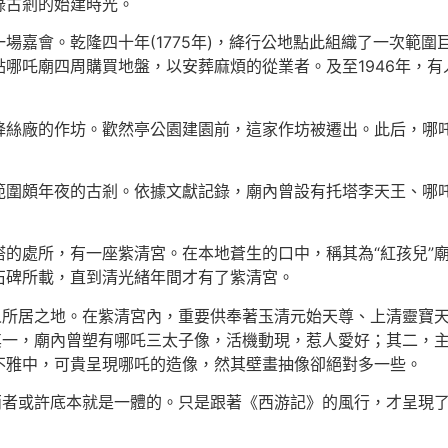
錄古剎的始建時光。
場嘉會。乾隆四十年(1775年)，絳行公地點此組織了一次範
哪吒廟四周購買地盤，以安葬麻煩的從業者。及至1946年，有
絳絲廠的作坊。歡然亭公園建園前，這家作坊被遷出。此后，哪
範圍頗年夜的古剎。依據文獻記錄，廟內曾設有托塔李天王、哪
塔的處所，有一座紫清宮。在本地蒼生的口中，稱其為“紅孩兒”
石碑所載，直到清光緒年間才有了紫清宮。
仙人所居之地。在紫清宮內，重要供奉著玉清元始天尊、上清靈寶
其一，廟內曾塑有哪吒三太子像，活機動現，惹人愛好；其二，
不雅中，可貴呈現哪吒的造像，然其壁畫抽像卻絕對多一些。
兩者或許底本就是一體的。只是跟著《西游記》的風行，才呈現