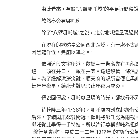
由此看來，有關“八臂哪吒城”的平易近間傳
歡然亭旁有哪吒廟
除了“八臂哪吒城”之說，北京地域還呈現過
在現在的歡然亭公園西北區域，有一處不太
因黑龍作怪，建廟以鎮之。”
依照這段文字所述，歡然亭一帶應先有黑龍
鏈，一頭在井口，一頭在井底。鐵鏈鎖著一條潛
年。為了緩解洪澇災難，順天府的處所官便在黑
比年年夜旱，鎮龍也難以禁止年夜雨成災。
傳說回傳說，哪吒廟呈現的時光，卻找尋不
待乾隆三年(1738年)，哪吒廟內創立起
后來，李靖聞訊怒髮衝冠，揮劍將哪吒劈為兩截
哪吒從此學得一手特技。所以絳行尊稱哪吒為祖師
“絳行圣會碑”、嘉慶二十二年(1817年)的“絳行