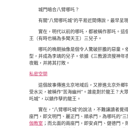
城門暗合八臂哪吒？
有關“八臂哪吒城”的平易近間傳說，最早呈
實在，明代以前的哪吒，都被稱作那吒。這個
王（有時也稱為多聞天王）三兒子。
哪吒的晚期抽像是個令人驚破肝膽的惡童。
型，并成為李靖的兒子。依據《三教源流搜神年
夜戰，并將其打敗。
私密空間
這個故事傳進北京地域后，又摻進北京外鄉
受水災，被稱作“苦海幽州”。誰能對於龍王？大
吒城”，以鎮作孽的龍王。
實在，“八臂哪吒城”的說法，不難讓讀者覺得
座門，即文明門、麗正門、順承門，為哪吒的“三
伽教室
；而北面的兩座門，即安貞門、健德門，則