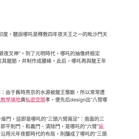
。
古印度，聽說哪吒是釋教四年夜天王之一的毗沙門天
狠夜叉神”。到了元明時代，哪吒的抽像終極定
往其龍筋，并制作成腰絳。此后，哪吒再與龍王年
本：由于舊時燕京的水源被龍王壟斷，所以常常遭
姚
教學場地
廣
私密空間
孝，便先后design出“八臂哪
一座門，這即是哪吒的“三頭六臂兩足”：南面的三
即平則門、和義門、清除門，是哪吒的“六臂”
瑜
若沿用元年夜都時代的布局，則釀成了哪吒的“三頭