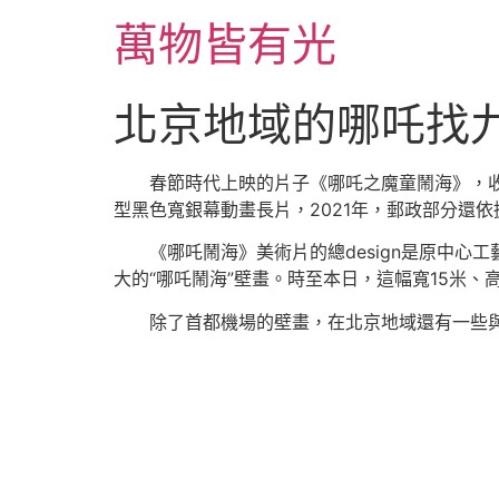
跳
萬物皆有光
至
主
要
北京地域的哪吒找
內
容
春節時代上映的片子《哪吒之魔童鬧海》，收
型黑色寬銀幕動畫長片，2021年，郵政部分還
《哪吒鬧海》美術片的總design是原中心工
大的“哪吒鬧海”壁畫。時至本日，這幅寬15米、
除了首都機場的壁畫，在北京地域還有一些與