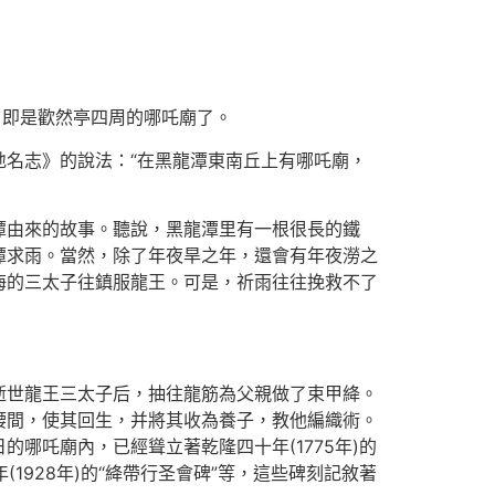
，即是歡然亭四周的哪吒廟了。
名志》的說法：“在黑龍潭東南丘上有哪吒廟，
潭由來的故事。聽說，黑龍潭里有一根很長的鐵
潭求雨。當然，除了年夜旱之年，還會有年夜澇之
海的三太子往鎮服龍王。可是，祈雨往往挽救不了
打逝世龍王三太子后，抽往龍筋為父親做了束甲絳。
腰間，使其回生，并將其收為養子，教他編織術。
哪吒廟內，已經聳立著乾隆四十年(1775年)的
年(1928年)的“絳帶行圣會碑”等，這些碑刻記敘著