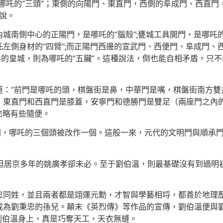
哪吒的“三頭”；東側的向陽門、東直門，西側的阜成門、西直門
之說。
南側中心的正陽門，是哪吒的“腦殼”;甕城工具開門，是哪吒的“
左側身材的“四臂”;而正陽門西邊的宣武門、西便門、阜成門、西
形的皇城，則為哪吒的“五臟”。這種說法，倒也能自相矛盾。只
道：“前門是哪吒的頭，棋盤街是鼻，中華門是嘴，棋盤街南方雙
，東直門和西直門是膝蓋，安寧門和德勝門是雙足（兩座門之內
也略有些隨便。
示圖，哪吒的三個頭被改作一個。這般一來，元代的文明門與順承
務，但居京多年的姚廣孝卻未必。至于劉伯溫，則最基礎沒有到過
忠同姓，並且兩者都是翊運元勳，才智與學藝相埒，都善於地理
為劉秉忠的孫兒。顛末《英烈傳》等作品的宣傳，劉伯溫便與劉
移到劉伯溫身上，真是巧奪天工，天衣無縫。