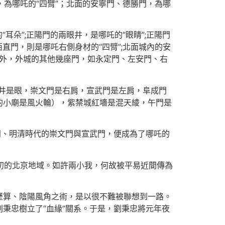
，為哪吒的“四臂”；北面的安寧門、德勝門，為哪
耳朵”;正陽門的兩眼井，是哪吒的“眼睛”;正陽門
直門，則是哪吒右側身材的“四臂”;北面城內的安
不外，外城的其他幾座門，如永定門、左安門、右
井是眼，崇文門是右肩，宣武門是左肩，阜成門
的小廟是風火輪），紫禁城紅墻是混天綾，午門是
門、明清時代的崇文門與宣武門，便成為了哪吒的
明初的北京地域。如許兩小我，何故被平易近間傳為
歷算、陰陽風角之術，是以很不難被聯想到一路。
秉忠樹立了“血緣”關系。于是，劉秉忠將元年夜