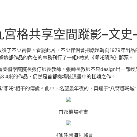
九宮格共享空間蹤影–文史
獲了不少贊譽。看罷此片，不少伴侶會把話題轉向1979年出
依據這部作品的內在的事務刊行了一組6枚的《哪吒鬧海》郵票。
藝美術學院院長張仃師長教師。張師長教師不只design出一部經
高3.4米的作品，仍然是首都機場裝潢畫中的扛鼎之作。
“哪吒”相干的傳說。此中，名望最年夜的，莫過于“八臂哪吒城”
首都機場壁畫
《哪吒鬧海》郵票