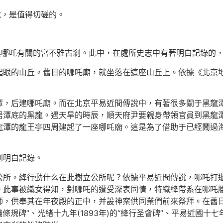
說，是值得切磋的。
與哪吒有關的宮不雅古剎。此中，在處所史志中有著明白記錄的
起眼的山丘。舊日的哪吒廟，就坐落在這座山丘上。依據《北京地
潭，后建哪吒廟。而在北京平易近間傳說中，有著很多關于黑龍
居潭底的黑龍。遇天旱的時辰，順天府尹要親身帶領官員到黑龍
龍潭的龍王亭四周建起了一座哪吒廟。這是為了借助于已經鬧過
到明白記錄。
絳行公所。絳行動什么在此樹立公所呢？依據平易近間傳說，哪吒
。此事被織女得知，對哪吒的遭受深表同情，特織絳帶系在哪吒
，供奉其在年夜殿的正中，并設神案供同業們前來祭拜。在舊日的
公議條規碑”、光緒十九年(1893年)的“絳行圣會碑”、平易近國十七