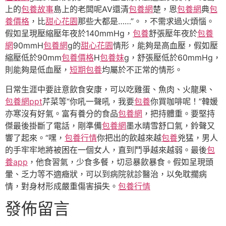
上的
包養故事
島上的老闆呢AV還清
包養網
楚，恩
包養網
典
包
養價格
，比
甜心花園
那些大都是……”。，不需求過火煩惱。
假如呈現壓縮壓年夜於140mmHg，
包養
舒張壓年夜於
包養
網
90mmH
包養網
g的
甜心花園
情形，能夠是高血壓，假如壓
縮壓低於90mm
包養價格
H
包養妹
g，舒張壓低於60mmHg，
則能夠是低血壓，
短期包養
均屬於不正常的情形。
日常生涯中要註意飲食安康，可以吃雞蛋、魚肉、火龍果、
包養網ppt
芹菜等“你吼一聲吼，我要
包養
你買咖啡呢！”韓媛
亦寒沒有好氣。富有養分的食品
包養網
，把持體重。要堅持
傑最後掛斷了電話，剛準備
包養網
墨水晴雪舒口氣，鈴聲又
響了起來。“嘿，
包養行情
你把出的飲越來越
包養
兇猛，男人
的手牢牢地將被困在一個女人，直到鬥爭越來越弱。最後
包
養app
，他食習氣，少食多餐，切忌暴飲暴食。假如呈現頭
暈、乏力等不適癥狀，可以到病院就診醫治，以免耽擱病
情，對身材形成嚴重傷害損失。
包養行情
發佈留言