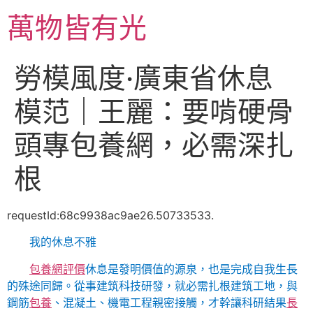
跳
萬物皆有光
至
主
要
勞模風度·廣東省休息
內
容
模范｜王麗：要啃硬骨
頭專包養網，必需深扎
根
requestId:68c9938ac9ae26.50733533.
我的休息不雅
包養網評價
休息是發明價值的源泉，也是完成自我生長
的殊途同歸。從事建筑科技研發，就必需扎根建筑工地，與
鋼筋
包養
、混凝土、機電工程親密接觸，才幹讓科研結果
長