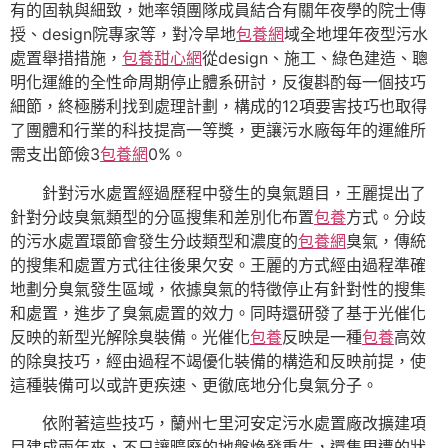
有的固執與細致，她率領團隊成員結合有關年夜學的院士傳
授、design院專家等，對冷旱地
包養網
域全地埋年夜型污水
處置舉措措施，
包養甜心網
從design、施工、綠色建造、聰
明化運維的全性命周期停止體系研討，反復斟酌每一個技巧
細節，終極勝利找到處理計劃，構成的12項要害技巧也取得
了團體和行業的科技提高一等獎，更讓污水廠每年的運維所
需支出節儉3
包養網
0%。
針對污水處置經過歷程中發生的臭氣題目，王麗提出了
針對分歧臭氣類型的分區搜集和差別化布置
包養
方式。分歧
的污水處置環節會發生分歧類型和濃度的
包養網
臭氣，傳統
的搜集和處置方式往往後果欠安。王麗的方式經由過程準確
地劃分臭氣發生區域，依據臭氣的特徵停止有針對性的搜集
和處置，進步了臭氣處置的效力。同時還研發了基于光催化
反映的新型光解除臭裝備。光催化
包養
反映是一種
包養
高效
的除臭技巧，經由過程不竭優化裝備的構造和反映前提，使
這種裝備可以或許更疾速、更徹底地分化臭氣分子。
依附著這些技巧，蘭州七里河安定污水處置廠改擴建項
目建成兩年來，不只讓曠廢的地盤煥發重生，還集周遭的狀