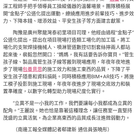
深工程師手把手領導員工操縱儀器的溫馨場景。團隊積極展
開“金點子”公道化提出運動，繚繞應用進步前輩技巧、進步效
力、下降本錢、增添效益、平安生孩子等方面建言獻策。
陶豫是廣州聚龍灣泰初里項目司理，他經由過程“金點子”
公道化提出，提出在項目現場打造類工場化的加工區，將工
場化的支架焊接機械人、噴淋管道數控切割套絲擰兩人都站
起來後，裴毅忽然開口：“媽媽，我有話要告訴你寶貝。”管生
孩子線、製品風管生孩子線等搬到現場應用，年夜年夜地進
步了現場
包養意思
的施工效力和施工東西的品質，下降了平
安生孩子隱患和資料損耗。同時積極應用BIM+AR技巧，將施
工模子投影到施工現場，年夜年夜進步了現場交底效力和裝
置準確度，以數字化轉型助力現場尺度化實行。
“立異不是一小我的工作，我們要讓每小我都成為立異的
配角。”王麗說。她也恰是靠著這種理念，讓任務室一直堅持
茂盛的立異活氣，為企業高東西的品質成長注進微弱動力。
（
南邊工報全媒體記者郗建新 通信員張曉彤）