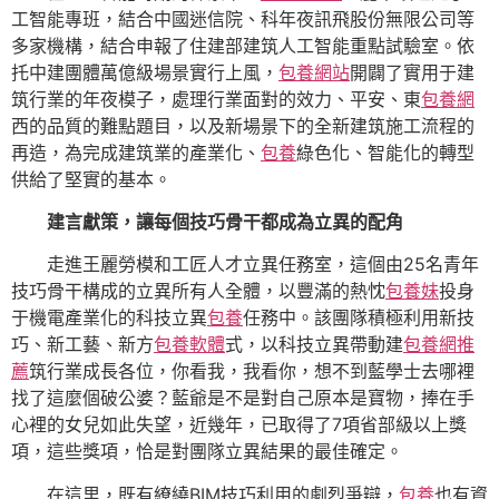
工智能專班，結合中國迷信院、科年夜訊飛股份無限公司等
多家機構，結合申報了住建部建筑人工智能重點試驗室。依
托中建團體萬億級場景實行上風，
包養網站
開闢了實用于建
筑行業的年夜模子，處理行業面對的效力、平安、東
包養網
西的品質的難點題目，以及新場景下的全新建筑施工流程的
再造，為完成建筑業的產業化、
包養
綠色化、智能化的轉型
供給了堅實的基本。
建言獻策，讓每個技巧骨干都成為立異的配角
走進王麗勞模和工匠人才立異任務室，這個由25名青年
技巧骨干構成的立異所有人全體，以豐滿的熱忱
包養妹
投身
于機電產業化的科技立異
包養
任務中。該團隊積極利用新技
巧、新工藝、新方
包養軟體
式，以科技立異帶動建
包養網推
薦
筑行業成長各位，你看我，我看你，想不到藍學士去哪裡
找了這麼個破公婆？藍爺是不是對自己原本是寶物，捧在手
心裡的女兒如此失望，近幾年，已取得了7項省部級以上獎
項，這些獎項，恰是對團隊立異結果的最佳確定。
在這里，既有繚繞BIM技巧利用的劇烈爭辯，
包養
也有資