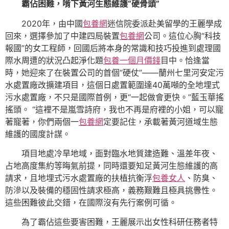
霸佔困難，啃下黃河生態維護“硬骨頭”
2020年，由中國
包養網
迷信院委派赴美留學的王麗學成
回來，選擇參加了中建四局裝置
包養網
公司。這位心胸“科技
報國”的女工程師，回國后將本身的常識和技巧投進到處理國
際水周遭的狀況凸起淨化題
包養一個月價錢
目中。恰逢當
時，她迎來了在裝置公司的首個“硬仗”——蘭州七里河安定污
水處置廠改擴建項目，這個日處置範圍達40萬噸的全地埋式
污水處置廠，不只是國際首例，更“一起做會更快。”藍玉華搖
搖頭。 “這裡不是嵐雪詩府，我也不再是府裡的小姐，可以寵
著寵著，你們兩個一
包養網
定要記住，承載著黃河道域生態
維護的國度計謀。
項目地處冷旱地域，面對臨水地質建造難、溫差年夜、
占地高度集約等晦氣前提，同時還要知足黃河生態維護的高
請求，且地埋式污水處置廠的扶植抗衡浮
包養女人
、防臭、
防滲以及裝備的穩固性請求極高，義務艱難且極具挑釁性。
這些困難彼此交錯，在國際沒有先行案例可循。
為了霸佔這些要害困難，王麗展示出女性科研任務者特