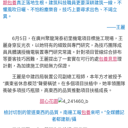
期包養
真正落地生根。建筑科技職員更要深耕建筑一線，不
懼風吹日曬、不怕粉塵樂音，技巧上要尋求出色、不竭立
異。
——王麗
6月5日，在廣州聚龍灣泰初里機電項目標施工現場，王
麗身穿反光衣，以她特有的細致與專門研究，為技巧團隊成
員具體講授機電裝置專門研究常識。針對項目管線綜合排布
等要害技巧困難，王麗提出了一套實在可行的處
包養意思
理
計劃，為加速施工供給無力保證。
王麗是中建四局裝置公司副總工程師，本年方才被授予
“廣東省休息模范”聲譽稱號。在多個項目扶植中，她率領團隊
衝破多項技巧瓶頸，高東西的品質推動項目扶植成長。
甜心花園
檢討切割的管道東西的品質。
南邊工報
包養
來吧。”全媒體記
者郗建新/攝