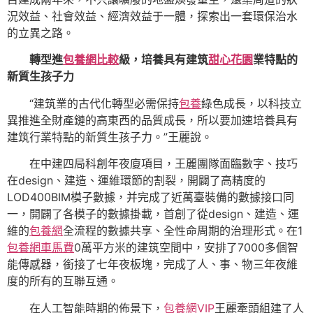
況效益、社會效益、經濟效益于一體，探索出一套環保治水
的立異之路。
轉型進
包養網比較
級，培養具有建筑
甜心花園
業特點的
新質生孩子力
“建筑業的古代化轉型必需保持
包養
綠色成長，以科技立
異推進全財產鏈的高東西的品質成長，所以要加速培養具有
建筑行業特點的新質生孩子力。”王麗說。
在中建四局科創年夜廈項目，王麗團隊面臨數字、技巧
在design、建造、運維環節的割裂，開闢了高精度的
LOD400BIM模子數據，并完成了近萬臺裝備的數據接口同
一，開闢了各模子的數據掛載，首創了從design、建造、運
維的
包養網
全流程的數據共享、全性命周期的治理形式。在1
包養網車馬費
0萬平方米的建筑空間中，安排了7000多個智
能傳感器，銜接了七年夜板塊，完成了人、事、物三年夜維
度的所有的互聯互通。
在人工智能時期的佈景下，
包養網VIP
王麗牽頭組建了人