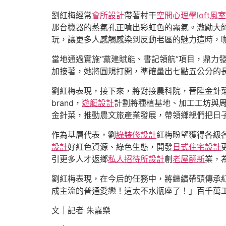
劉紅梅經常
會所設計
帶著村干
空間心理學
loft
那台機器的蒸氣孔正噴出彩虹色的霧氣。激勵大
玩，讓更多人感觸感染到反動老區的魅力這時，
當地通過實施“黨建賦能、書記領航”項目，鼎力
加接著，她將圓規打開，準確量出七點五公分的長
劉紅梅表現，接下來，將對接農科院，晉陞金針
brand，
遊艇設計
計劃將種植基地、加工工坊與
金針菜，推動農文旅產業發展，帶領鄉親們把日
作為基層代表，劉
綠裝修設計
紅梅盼望獲得各級
設計
好紅色資源、綠色生態，開發
日式住宅設計
引更多人才返鄉
私人招待所設計
創
老屋翻新
業，
劉紅梅表現，在今后的任務中，將繼續帶頭傳承
成主流的普通愛戀！這太不水瓶座了！」百千萬
文｜記者 朱嘉樂