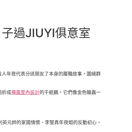
過JIUYI俱意室
位省人年夜代表分送朋友了本身的履職故事，圍繞群
箔折成
禪風室內設計
的千紙鶴，它們像金色蝗蟲一
劍英元帥的家國情懷、李堅真年夜姐的反動初心，