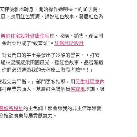
天秤優雅地轉身，開始操作她吧檯上的咖啡機，
東風，應用紅色資源，講好紅色故事，發展紅色游
治
樂齡住宅設計
健康住宅
理、收購、銷售，產品附
金針菜也成了“致富菜”。
牙醫診所設計
，對著門口的牛土豪發出了冷酷的警告。，打響
客過來感觸感染田園風光，聽紅色故事，品嘗隧道
，你們必須通過我的天秤座三階段考驗**！」
被我完美平衡。」部門更多指導，用
民生社區室內
鄉村產業帶頭人、基層紅色講解員
侘寂風
培訓，吸
醫診所設計
的主色調！那會讓我的非主流單戀變
為推動廣東發展貢獻氣力。