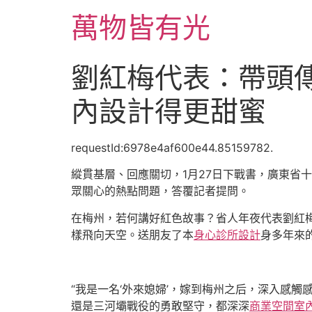
跳
萬物皆有光
至
主
要
劉紅梅代表：帶頭傳
內
容
內設計得更甜蜜
requestId:6978e4af600e44.85159782.
縱貫基層、回應關切，1月27日下戰書，廣東省
眾關心的熱點問題，答覆記者提問。
在梅州，若何講好紅色故事？省人年夜代表劉紅
樣飛向天空。送朋友了本
身心診所設計
身多年來
“我是一名‘外來媳婦’，嫁到梅州之后，深入感觸
還是三河壩戰役的勇敢堅守，都深深
商業空間室