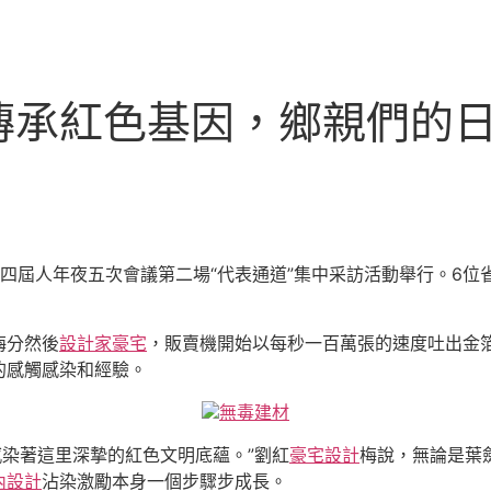
承紅色基因，鄉親們的日子
十四屆人年夜五次會議第二場“代表通道”集中采訪活動舉行。6
梅分然後
設計家豪宅
，販賣機開始以每秒一百萬張的速度吐出金
的感觸感染和經驗。
無毒建材
感染著這里深摯的紅色文明底蘊。”劉紅
豪宅設計
梅說，無論是葉
內設計
沾染激勵本身一個步驟步成長。