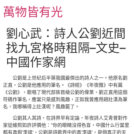
跳
萬物皆有光
至
主
要
劉心武：詩人公劉近間
內
容
找九宮格時租隔–文史–
中國作家網
公劉是上世紀后半葉我國最傑出的詩人之一。他原名劉
正直，公劉是他應用的筆名。《詩經》《年夜雅》中有篇
《公劉》，歌唱了現代部族首級公劉的偉業，劉正直用這個
符碼作筆名，應當只是感到風趣，正如我曾應用趙壯漢為筆
名，我哪稱得上壯漢呢？風趣罷了。
公劉其人其詩，在詩界早有定論，年夜詩人艾青曾對作
家從維熙如許評價他：“你的眼睛沒得色盲，中國什么行當里
都有真假‘李逵’，公劉是詩歌界中的真‘李逵’，是個真正的天