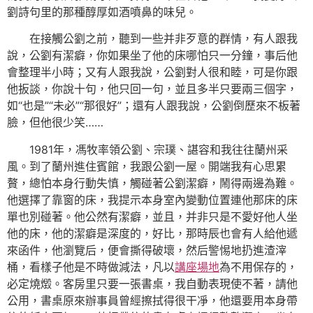
劉詩句里的那種醇厚如酒噴鼻的味兒。
在接觸公劉之前，聽到一些并非歹意的群情，有人跟我
說，公劉有潔癖，你如果坐了他的床哪怕只一分鐘，事后他
會整理半小時；又有人跟我說，公劉對人很和睦，可是你跟
他扳談，你說十句，他只回一句，並且多半只要兩三個字，
如“也是”“未必”“那很好”；還有人跟我說，公劉倒歷來不板著
臉，但他很少笑……
1981年，馮牧率領公劉、宗璞、諶容和我往往蘭州采
風。到了蘭州進住賓館，我跟公劉一屋。開端我有心思累
贅，總怕本身行動失慎，觸碰著公劉潔癖，鬧得兩邊為難。
他選擇了靠窗的床，我提示本身室內變動位置連他那床的床
單也別碰著。他公然有潔癖，並且，并非只是不愛好他人坐
他的床，他的潔癖是深度的，好比，那時辰也會有人給他遞
來函件，他瀏覽后，便會撕得破壞，然后警惕地扔進渣滓
桶，看樣子他是不時做減法，凡以
講座場地
為不用保存的，
必定燒燬。客房里只要一張書桌，我自動表現使不著，請他
公用，書桌原來辦事員曾經擦拭得很干凈，他還要用本身帶