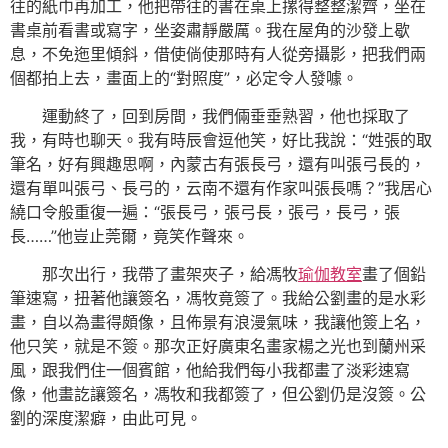
往的紙巾再加工，他把帶往的書在桌上摞得整整潔齊，坐在
書桌前看書或寫字，坐姿肅靜嚴厲。我在屋角的沙發上歇
息，不免迤里傾斜，借使倘使那時有人從旁攝影，把我們兩
個都拍上去，畫面上的“對照度”，必定令人發噱。
運動終了，回到房間，我們倆垂垂熟習，他也採取了
我，有時也聊天。我有時辰會逗他笑，好比我說：“姓張的取
筆名，好有興趣思啊，內蒙古有張長弓，還有叫張弓長的，
還有單叫張弓、長弓的，云南不還有作家叫張長嗎？”我居心
繞口令般重復一遍：“張長弓，張弓長，張弓，長弓，張
長……”他豈止莞爾，竟笑作聲來。
那次出行，我帶了畫架夾子，給馮牧
瑜伽教室
畫了個鉛
筆速寫，扭著他讓簽名，馮牧竟簽了。我給公劉畫的是水彩
畫，自以為畫得頗像，且佈景有浪漫氣味，我讓他簽上名，
他只笑，就是不簽。那次正好廣東名畫家楊之光也到蘭州采
風，跟我們住一個賓館，他給我們每小我都畫了淡彩速寫
像，他畫訖讓簽名，馮牧和我都簽了，但公劉仍是沒簽。公
劉的深度潔癖，由此可見。