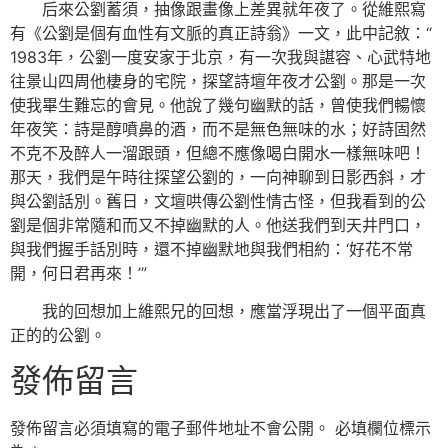
后來公劉蓄須，抽像跟畫像上差異就年夜了。從維熙寫
有《公劉是個有血性有文脈的真正詩翁》一文，此中記敘：“
1983年，公劉一度安家于北京，有一次我與諶容、心武特地
往景山四周他棲身的宅院，探望詩壇年夜才公劉。那是一次
使我畢生難忘的會見。他說了幾句幽默的話，曾使我們暢懷
年夜笑：詩是醇噴鼻的酒，而不是無色無味的水；好詩固然
不克不及醉人一溜跟頭，但總不應像喝白開水一樣無味吧！
那天，我們是午時往探望公劉的，一向神聊到日影西斜，才
與公劉話別。舊日，文壇哄傳公劉性情古怪，但我看到的公
劉是個非常隨和而又不掉幽默的人。他送我們到天井門口，
與我們握手話別時，還不掉幽默地與我們相約：‘好花不常
開，何日君再來！’”
我的回想加上維熙兄的回想，應當浮現出了一個平面真
正的的公劉。
發佈留言
發佈留言必須填寫的電子郵件地址不會公開。
必填欄位標示