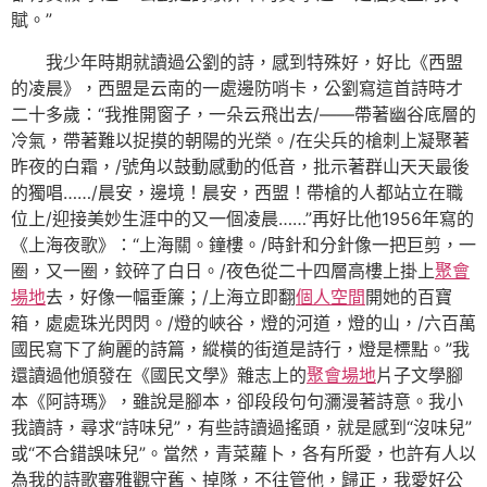
賦。”
我少年時期就讀過公劉的詩，感到特殊好，好比《西盟
的凌晨》，西盟是云南的一處邊防哨卡，公劉寫這首詩時才
二十多歲：“我推開窗子，一朵云飛出去/——帶著幽谷底層的
冷氣，帶著難以捉摸的朝陽的光榮。/在尖兵的槍刺上凝聚著
昨夜的白霜，/號角以鼓動感動的低音，批示著群山天天最後
的獨唱……/晨安，邊境！晨安，西盟！帶槍的人都站立在職
位上/迎接美妙生涯中的又一個凌晨……”再好比他1956年寫的
《上海夜歌》：“上海關。鐘樓。/時針和分針像一把巨剪，一
圈，又一圈，鉸碎了白日。/夜色從二十四層高樓上掛上
聚會
場地
去，好像一幅垂簾；/上海立即翻
個人空間
開她的百寶
箱，處處珠光閃閃。/燈的峽谷，燈的河道，燈的山，/六百萬
國民寫下了絢麗的詩篇，縱橫的街道是詩行，燈是標點。”我
還讀過他頒發在《國民文學》雜志上的
聚會場地
片子文學腳
本《阿詩瑪》，雖說是腳本，卻段段句句瀰漫著詩意。我小
我讀詩，尋求“詩味兒”，有些詩讀過搖頭，就是感到“沒味兒”
或“不合錯誤味兒”。當然，青菜蘿卜，各有所愛，也許有人以
為我的詩歌審雅觀守舊、掉隊，不往管他，歸正，我愛好公