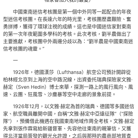
中國東南迷信考核團是第一個中外同等一起配合的年夜
型迷信考核團。在長達六年的時光里，考核團歷盡艱險、奮
勇拼搏，獲得了環球注視的成績。這也是中國迷信家對東南
的第一次年夜範圍多學科的考核。此次考核，劉半農做出了
主要進獻，考核團中外兩邊分歧以為：“劉半農是中國東南迷
信考核團的魂靈。”
一
1926年，德國漢莎（Lufthansa）航空公司預計開辟從
柏林經北京到上海的空中路況線，出資委托瑞典探險家文雅·
赫定（Sven Hedin）博士來華，探測一路上的風行風向、風
速、云團、狂風雪、沙塵暴等空中走廊的景象前提。
1926年12月，以文雅·赫定為首的瑞典、德國等多國迷信
家、航空職員離開中國，自稱“文雅·赫定中亞遠征隊”（“探險
隊”），預備借此機遇在我國東南地域作周全考核。文雅·赫定
先拿到張作霖寫給新疆督軍、先容他往東南的親筆信，又獲
得北洋當局簽發的觀光允許證，之后與那時的農商部地質查