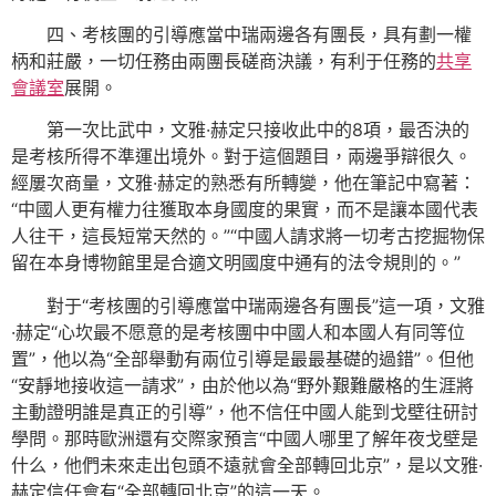
四、考核團的引導應當中瑞兩邊各有團長，具有劃一權
柄和莊嚴，一切任務由兩團長磋商決議，有利于任務的
共享
會議室
展開。
第一次比武中，文雅·赫定只接收此中的8項，最否決的
是考核所得不準運出境外。對于這個題目，兩邊爭辯很久。
經屢次商量，文雅·赫定的熟悉有所轉變，他在筆記中寫著：
“中國人更有權力往獲取本身國度的果實，而不是讓本國代表
人往干，這長短常天然的。”“中國人請求將一切考古挖掘物保
留在本身博物館里是合適文明國度中通有的法令規則的。”
對于“考核團的引導應當中瑞兩邊各有團長”這一項，文雅
·赫定“心坎最不愿意的是考核團中中國人和本國人有同等位
置”，他以為“全部舉動有兩位引導是最最基礎的過錯”。但他
“安靜地接收這一請求”，由於他以為“野外艱難嚴格的生涯將
主動證明誰是真正的引導”，他不信任中國人能到戈壁往研討
學問。那時歐洲還有交際家預言“中國人哪里了解年夜戈壁是
什么，他們未來走出包頭不遠就會全部轉回北京”，是以文雅·
赫定信任會有“全部轉回北京”的這一天。