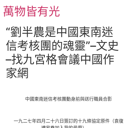
跳
萬物皆有光
至
主
要
“劉半農是中國東南迷
內
容
信考核團的魂靈”–文史
–找九宮格會議中國作
家網
中國東南迷信考核團動身前與送行職員合影
一九二七年四月二十六日簽訂的十九條協定原件（袁復
禮家眷加入我的最愛）