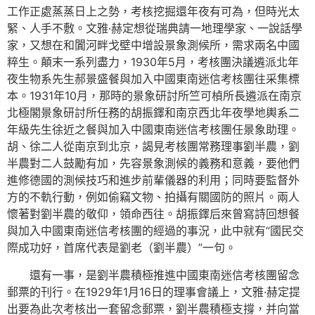
工作正處蒸蒸日上之勢，考核挖掘還年夜有可為，但時光太
緊、人手不敷。文雅·赫定想從瑞典請一地理學家、一說話學
家，又想在和闐河畔戈壁中增設景象測候所，需求兩名中國
粹生。顛末一系列盡力，1930年5月，考核團決議遴派北年
夜生物系先生郝景盛餐與加入中國東南迷信考核團往采集標
本。1931年10月，那時的景象研討所竺可楨所長遴派在南京
北極閣景象研討所任務的胡振鐸和南京西北年夜學地輿系二
年級先生徐近之餐與加入中國東南迷信考核團任景象助理。
胡、徐二人從南京到北京，謁見考核團常務理事劉半農，劉
半農對二人鼓勵有加，先容景象測候的義務和意義，要他們
進修德國的測候技巧和進步前輩儀器的利用；同時要監督外
方的不軌行動，例如偷竊文物、拍攝有關國防的照片。兩人
懷著對劉半農的敬仰，領命西往。胡振鐸后來曾寫詩回想餐
與加入中國東南迷信考核團的經過的事況，此中就有“國民交
際成功好，首席代表是劉老（劉半農）”一句。
還有一事，是劉半農積極推進中國東南迷信考核團留念
郵票的刊行。在1929年1月16日的理事會議上，文雅·赫定提
出要為此次考核出一套留念郵票，劉半農積極支撐，并向當