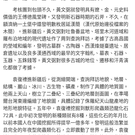
考核團到包頭不久，黃文弼就發明具有遼、金、元史料
價值的王傅德風堂碑，又發明新石器時期的石斧，不久，在
額濟納一土堡中還發明數枚居延漢簡（漢代原始邊役檔案的
木簡）。進新疆后，黃文弼對吐魯番盆地、塔里木河道域和
羅布泊地域的現代遺址作了周到查詢拜訪，考據了古高昌國
的塋域和編年，發明古墓群、古陶器、西漢烽燧臺遺址、居
倉遺址以及良多漢通西域的最早的文字翰札、墓表、石器、
玉器、五銖錢等。黃文弼對很多古城的地位、遷移和汗青演
化都做了考據。
袁復禮進新疆后，從測繪開端，查詢拜訪地貌、地層、
結構、巖山、冰川、古生物、礦產，制作了具體的地質圖。
他兩上天山，樹立了二疊紀、三疊紀的地層剖面圖，在準噶
爾台灣東邊編繪了地貌圖，具體記錄了侏羅紀天山龍產地的
地形地貌特征。五年中，袁復禮挖掘到獸形爬蟲類恐龍化石
72具，此中初次發明的新種類就有8種，這些化石的年月比
以前本國人在中國挖掘所得提早一億多年。發明這般浩繁並
且完全的年夜型爬蟲類化石，立即震動了世界。此外，袁復