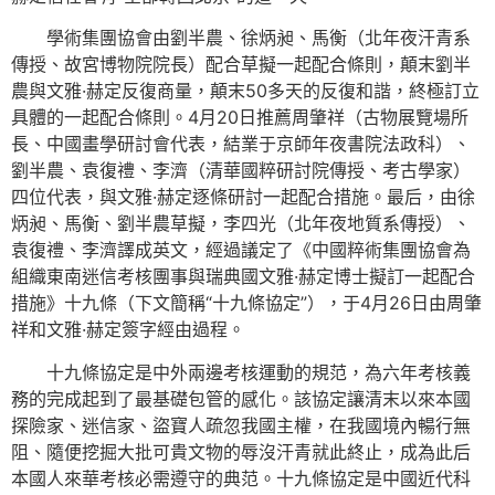
學術集團協會由劉半農、徐炳昶、馬衡（北年夜汗青系
傳授、故宮博物院院長）配合草擬一起配合條則，顛末劉半
農與文雅·赫定反復商量，顛末50多天的反復和諧，終極訂立
具體的一起配合條則。4月20日推薦周肇祥（古物展覽場所
長、中國畫學研討會代表，結業于京師年夜書院法政科）、
劉半農、袁復禮、李濟（清華國粹研討院傳授、考古學家）
四位代表，與文雅·赫定逐條研討一起配合措施。最后，由徐
炳昶、馬衡、劉半農草擬，李四光（北年夜地質系傳授）、
袁復禮、李濟譯成英文，經過議定了《中國粹術集團協會為
組織東南迷信考核團事與瑞典國文雅·赫定博士擬訂一起配合
措施》十九條（下文簡稱“十九條協定”），于4月26日由周肇
祥和文雅·赫定簽字經由過程。
十九條協定是中外兩邊考核運動的規范，為六年考核義
務的完成起到了最基礎包管的感化。該協定讓清末以來本國
探險家、迷信家、盜寶人疏忽我國主權，在我國境內暢行無
阻、隨便挖掘大批可貴文物的辱沒汗青就此終止，成為此后
本國人來華考核必需遵守的典范。十九條協定是中國近代科