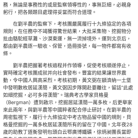
務，無論是事務性的或是監察領導性的，事無巨細，必親身
躬行，把各類題目處理得妥當而符合道理。
在劉半農的監察下，考核團嚴厲履行十九條協定的各項
規則，在任務中不竭獲得驚世結果，大批采集物、挖掘物分
批由駱駝經草灘、沙漠東運，無一流掉境外。運到北京后，
都由劉半農逐一驗收、保管，造冊掛號，每一物件都寫有收
條。
劉半農把握著考核過程并作領導，促使考核順遂停止，
實時確定考核團成就并向社會發布。豐富的結果讓世界震
動，令中國人興高采烈。考核初期，黃文弼在額濟納一土堡
中發明數枚居延漢簡，黃文弼因步隊開赴要離往，留話“此處
如細挖掘，必可多得漢簡”。瑞典考古學家貝格曼
（Bergman）遭到啟示，挖掘居延漢簡一萬多枚，后更舉家
來此兩年，與劉半農等中國粹者配合停止研討。在劉半農的
周密監視下，履行十九條協定中考古物品留中國的規則，貝
格曼挖掘的一萬多枚居延漢簡所有的留在了中國。北年夜28
歲的助教丁道衡發明包頭白云鄂廣博鐵礦，徐炳昶團長當即