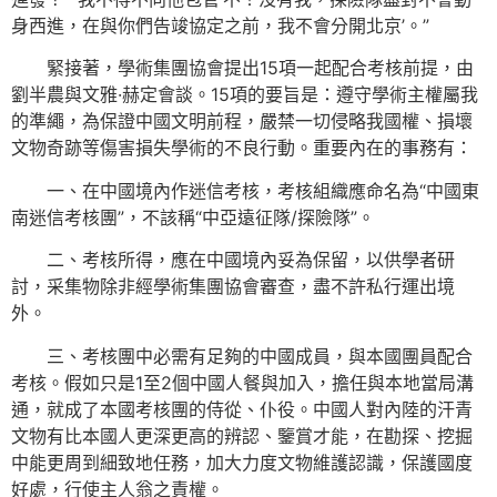
身西進，在與你們告竣協定之前，我不會分開北京’。”
緊接著，學術集團協會提出15項一起配合考核前提，由
劉半農與文雅·赫定會談。15項的要旨是：遵守學術主權屬我
的準繩，為保證中國文明前程，嚴禁一切侵略我國權、損壞
文物奇跡等傷害損失學術的不良行動。重要內在的事務有：
一、在中國境內作迷信考核，考核組織應命名為“中國東
南迷信考核團”，不該稱“中亞遠征隊/探險隊”。
二、考核所得，應在中國境內妥為保留，以供學者研
討，采集物除非經學術集團協會審查，盡不許私行運出境
外。
三、考核團中必需有足夠的中國成員，與本國團員配合
考核。假如只是1至2個中國人餐與加入，擔任與本地當局溝
通，就成了本國考核團的侍從、仆役。中國人對內陸的汗青
文物有比本國人更深更高的辨認、鑒賞才能，在勘探、挖掘
中能更周到細致地任務，加大力度文物維護認識，保護國度
好處，行使主人翁之責權。