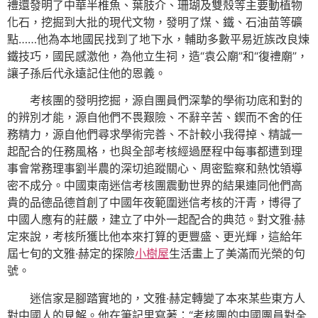
禮還發明了中華半椎魚、葉肢介、珊瑚及雙殼等主要動植物
化石，挖掘到大批的現代文物，發明了煤、鐵、石油苗等礦
點……他為本地國民找到了地下水，輔助多數平易近族改良煉
鐵技巧，國民感激他，為他立生祠，造“袁公廟”和“復禮廟”，
讓子孫后代永遠記住他的恩義。
考核團的發明挖掘，源自團員們深摯的學術功底和對的
的辨別才能，源自他們不畏艱險、不辭辛苦、鍥而不舍的任
務精力，源自他們尋求學術完善、不計較小我得掉、精誠一
起配合的任務風格，也與全部考核經過歷程中每事都遭到理
事會常務理事劉半農的深切追蹤關心、周密監察和熱忱領導
密不成分。中國東南迷信考核團震動世界的結果連同他們高
貴的品德品德首創了中國年夜範圍迷信考核的汗青，博得了
中國人應有的莊嚴，建立了中外一起配合的典范。對文雅·赫
定來說，考核所獲比他本來打算的更豐盛、更光輝，這給年
屆七旬的文雅·赫定的探險
小樹屋
生活畫上了美滿而光榮的句
號。
迷信家是腳踏實地的，文雅·赫定轉變了本來某些東方人
對中國人的見解。他在筆記里寫著：“考核團的中國團員對全