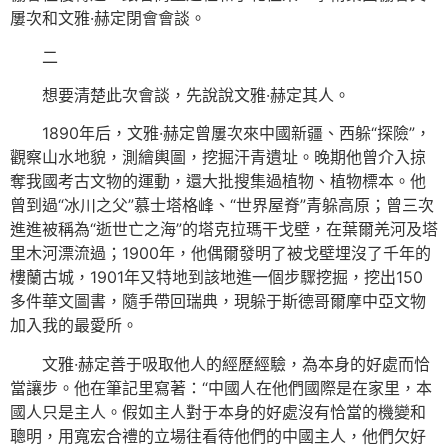
屢次和文雅·赫定閉會會談。
二
想要清楚此次會談，先說說文雅·赫定其人。
1890年后，文雅·赫定曾屢次來中國新疆、西躲“探險”，
觀察山水地貌，測繪輿圖，挖掘汗青遺址。晚期他曾介入掠
奪我國考古文物的運動，還大批搜集過植物、植物標本。他
曾到過“冰川之父”慕士塔格峰、“世界屋脊”青躲高原；曾三次
進進被稱為“逝世亡之海”的塔克拉瑪干戈壁，在葉爾羌河及塔
里木河漂流過；1900年，他偶爾發明了被戈壁埋沒了千年的
樓蘭古城，1901年又特地到該地進一個步驟挖掘，挖出150
多件華文圖書，隨手帶回瑞典，現躲于斯德哥爾摩中亞文物
加入我的最愛所。
文雅·赫定善于吸取他人的經歷經驗，為本身的好處而恰
當讓步。他在筆記里寫著：“中國人在他們國際是在家里，本
國人只是主人。假如主人對于本身的好處沒有恰當的機變和
聰明，用寬宏合禮的立場往看待他們的中國主人，他們欠好