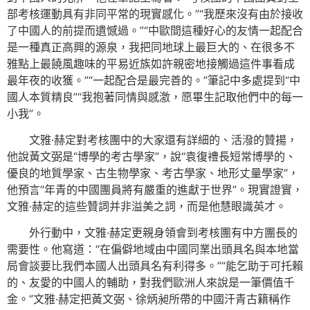
部考核運動具有非同平常的現實感化。”“我歷來沒有由於接收
了中國人的前提而遺憾過。”“中歐間這種好心的友情一起配合
是一種真正高興的源泉，我把同地球上最巨大的、在很多不
雅點上最饒風趣味的平易近族如許親密地接觸過這件事看成
最年夜的收獲。”“一起配合是最完善的。”筆記中多處提到“中
國人本質精良”“我抱著同情與感激，愿畢生記取他們中的每一
小我”。
文雅·赫定對考核團中的大家還有詳細的、活潑的贊揚，
他說黃文弼是“博學的考古學家”，說“袁復禮長短常博學的、
優良的地質學家、古生物學家、考古學家、地形丈量學家”，
他預言“年青的中國團員將有嚴重的進獻于世界”。現實證實，
文雅·赫定的這些贊詞并非溢美之詞，而是他慧眼識英才。
外行動中，文雅·赫定更親身領會到考核團有中方團長的
需要性。他寫道：“在偏僻地域由中國同業出頭具名與本地當
局會談要比我們本國人出頭具名有利得多。”“能乞助于可托賴
的、友愛的中國人的輔助，對我們歐洲人來說是一筆價值千
金。”文雅·赫定把黃文弼、徐炳昶所帶的中國汗青古籍稱作