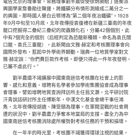
電告北京的理事會，常務理事劉半農促使徐炳昶給丁道衡派
輿圖學家詹番勛往聲援，將鐵礦分布情形測繪成二萬分之一
的輿圖，那時國人譽白云鄂博為“第二個年夜冶鐵礦”。1928
年9月中旬至10月底，北年夜傳授袁復禮在新疆三臺南的年夜
龍口挖掘得二疊紀三疊紀的爬蟲類化石，分屬42個個別，此
中有7個完全的個別（后經判定為恐龍新種類，命名為袁氏闊
口龍、袁氏三臺龍），此新聞由文雅·赫定和考核團理事會向
國際外發布，惹起中外學術界顫動。瑞典一位地質學家對文
雅·赫定說：“你們費巨款作考核，即便只得此一件年夜發明，
已屬不虛此行。”
劉半農還不竭擴展中國東南迷信考核團在社會上的影
響、感化和意義，增聘有名學者參加學術集團協會成為理事
會理事，譬如增聘地質查詢拜訪所主任翁文灝，北平研討院
汗青說話研討所主任傅斯年，中漢文化基金會總干事任鴻
雋，北年夜傳授胡適、陳受頤為理事。在軍閥混戰的社會周
遭的狀況中，劉半農盡力爭奪本地當局的支撐，盡全力為中
國東南迷信考核團消除處所權勢對考核任務的干預和損壞。
在一年半的時光里，考核團不竭獲得環球注視的結果，