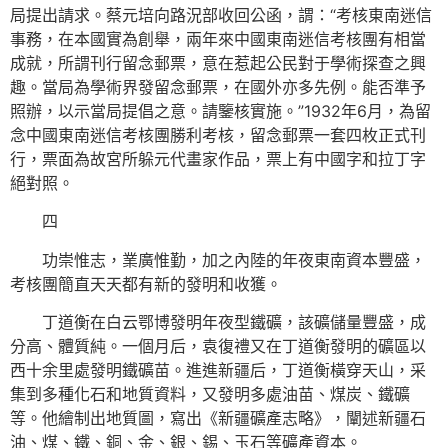
局提出請求。蔡元培向路況部收回公函，謂：“考核東南迷信
事務，在本國實為創舉，兩年來中國東南迷信考核團有相當
成就，所謂刊行留念郵票，意在惹起公民對于學術探查之興
趣。當局為學術界發留念郵票，在國外亦多先例。能否準予
照辦，以示當局提倡之意。請鑒核實施。”1932年6月，為留
念中國東南迷信考核團勝利考核，留念郵票一套四枚正式刊
行，票面為故宮所躲元代畫家作品，票上有中國字和拉丁字
絕對照。
四
功崇惟志，業廣惟勤，加之內陸的年夜東南資本豐盛，
考核團簡直天天都有新的發明和收獲。
丁道衡在白云鄂博發明年夜型鐵礦，該礦儲量豐盛，成
分高、體質純。一個月后，袁復禮又在丁道衡發明的礦區以
西十余里處發明鐵礦苗。進進新疆后，丁道衡橫穿天山，采
集到多種化石和地質資料，又發明多處油苗、煤炭、鐵礦
等。他繪制出地質圖，寫出《新疆礦產志略》，闡述新疆石
油、煤、鐵、銅、金、銀、錫、玉石等礦產資本。