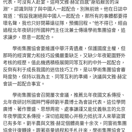
代表，可沒有人赴宴。這時文雅·赫定自感“身陷艱苦的深
淵”，認識到除了與中國人一起配合，別無前途。他在日誌中
寫道：“假設我謝絕與中國人一起配合，那所有的事體都要得
壞名聲，我也只好閉幕遠征隊，預備回程。”他不得已，經由
過程北年夜研討所國粹門主任沈兼士傳達學術集團協會，追
求讓步，愿意一起配合。
學術集團協會要維護中華汗青遺產，保護國度主權，但
那時的經濟實力和技巧設備嚴重缺乏，又缺少年夜範圍野外
考核的經歷。值此機遇積極展開同等互利的中外一起配合，
反倒有利于成長我國的迷信技巧工作，是以學術集團協會審
時度勢，保持以我為主、同等互利的準繩，決議與文雅·赫定
會談一起配合事宜。
學術集團協會召開屢次會議，推薦北年夜國文系傳授、
北年夜研討所國粹門導師劉半農博士為會談代表。這位學問
廣博、著作豐盛、思想周密、處事謙謹又能仗義執言的北京
年夜學國文系傳授，深切追蹤關心并極力抵抗洋人來華盜寶
已有多年。劉半農與文雅·赫定個體商量十余次，同窗術集團
協會往復轉達。跟著商量過程和手札往來，學術集團協會又