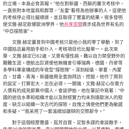
的立場，本身必食其報。”他在對新疆、西躲的屢次考核中，
一直依附本地當局和群眾，“友愛”看待為他辦事的人。這使他
的考核停止得比擬順遂，並且取得了豐富的結果。很多發明
使文雅·赫定飲譽歐洲學界，他
共享空間
逐步成為世界有名的
“中亞探險家”。
文雅·赫定曩昔到中國考核只是他小我的零丁舉動，到了
中國姑且雇用助手和仆人，考核項目也比擬單一。此次來
華，文雅·赫定已62歲，又患有慢性病，難以自力禁受野外的
艱難生涯。德航出巨資使他無機會引導瑞典、德國、丹麥等
多學科專家構成的年夜型“探險隊”，深刻綏遠、寧夏、內蒙
古、甘肅、青海、新疆做周全查詢拜訪、挖掘。他作了周到
的設定，打算宏大，志在必得。一開端，文雅·赫定心存東方
人慣有的成見鄙棄中國人。會談伊始，他在筆記中寫著：“中
國的迷信水準和組織才能以及財經實力均未到達歐洲人的程
度，缺乏以組織一次古代的探險。自愧之情使他們更為敏感
和多疑。”“我采用了一套溫順加雄辯的交際辭令。”
對于這個經歷豐盛、孤芳自賞、足智多謀的會談敵手，