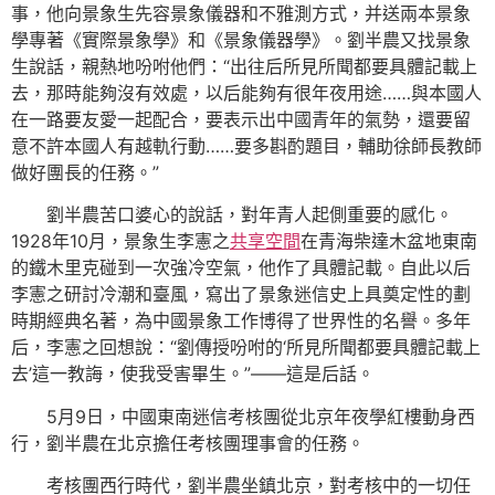
事，他向景象生先容景象儀器和不雅測方式，并送兩本景象
學專著《實際景象學》和《景象儀器學》。劉半農又找景象
生說話，親熱地吩咐他們：“出往后所見所聞都要具體記載上
去，那時能夠沒有效處，以后能夠有很年夜用途……與本國人
在一路要友愛一起配合，要表示出中國青年的氣勢，還要留
意不許本國人有越軌行動……要多斟酌題目，輔助徐師長教師
做好團長的任務。”
劉半農苦口婆心的說話，對年青人起側重要的感化。
1928年10月，景象生李憲之
共享空間
在青海柴達木盆地東南
的鐵木里克碰到一次強冷空氣，他作了具體記載。自此以后
李憲之研討冷潮和臺風，寫出了景象迷信史上具奠定性的劃
時期經典名著，為中國景象工作博得了世界性的名譽。多年
后，李憲之回想說：“劉傳授吩咐的‘所見所聞都要具體記載上
去’這一教誨，使我受害畢生。”——這是后話。
5月9日，中國東南迷信考核團從北京年夜學紅樓動身西
行，劉半農在北京擔任考核團理事會的任務。
考核團西行時代，劉半農坐鎮北京，對考核中的一切任