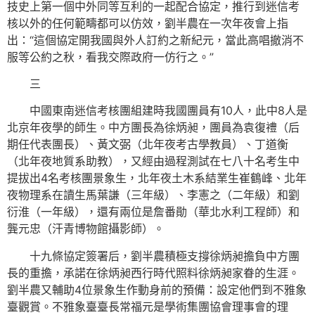
技史上第一個中外同等互利的一起配合協定，推行到迷信考
核以外的任何範疇都可以仿效，劉半農在一次年夜會上指
出：“這個協定開我國與外人訂約之新紀元，當此高唱撤消不
服等公約之秋，看我交際政府一仿行之。”
三
中國東南迷信考核團組建時我國團員有10人，此中8人是
北京年夜學的師生。中方團長為徐炳昶，團員為袁復禮（后
期任代表團長）、黃文弼（北年夜考古學教員）、丁道衡
（北年夜地質系助教），又經由過程測試在七八十名考生中
提拔出4名考核團景象生，北年夜土木系結業生崔鶴峰、北年
夜物理系在讀生馬葉謙（三年級）、李憲之（二年級）和劉
衍淮（一年級），還有兩位是詹番勛（華北水利工程師）和
龔元忠（汗青博物館攝影師）。
十九條協定簽署后，劉半農積極支撐徐炳昶擔負中方團
長的重擔，承諾在徐炳昶西行時代照料徐炳昶家眷的生涯。
劉半農又輔助4位景象生作動身前的預備：設定他們到不雅象
臺觀賞。不雅象臺臺長常福元是學術集團協會理事會的理