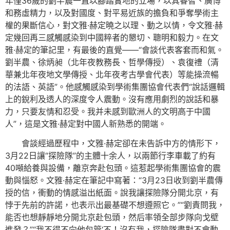
年僅36歲的劉半農一直以腳踏實地的立場，以其睿智、廣博
和務虛精力，以及對國度、對平易近族的擔負和爭奪學術主
權的果斷信心，對文雅·赫定曉之以理、動之以情，令文雅·赫
定幾回再三感觸感染到中國粹者的懇切、聰明和毅力。在文
雅·赫定的筆記里，有最後的直覺——“會談代表客套而和氣。
劉半農、徐炳昶（北年夜教務長、哲學傳授）、袁復禮（清
華兼北年夜地文學傳授、北年夜考古學會代表）等能操流暢
的法語、英語”。他感觸感染到學術集團協會代表們“說話邏輯
上的銳利及透人的深度令人震動。沒有應用劇烈的說話和暴
力，只要友情和忍受。我并未感到歐洲人的文明高于中國
人”，這是文雅·赫定對中國人新熟悉的開端。
會談經過歷程中，文雅·赫定卻在未告訴中方的情形下，
3月22日讓“探險隊”的主體十余人，以兩節行李車載了約有
40噸給養與設備，離京奔赴包頭。這惹起學術集團協會的震
動與惱怒。文雅·赫定在筆記中寫著：“3月23日收到劉半農傳
授的信，衝動的情感溢出紙面。說我讓探險隊分開北京，有
悖于先前的許諾，也表示出最基礎不想遵照它。”“劉責問我，
能否也想靜靜地分開北京赴包頭，然后率領全部步隊向戈壁
進發？”“我不得不向他包管‘不！沒有我，探險隊盡對不會動