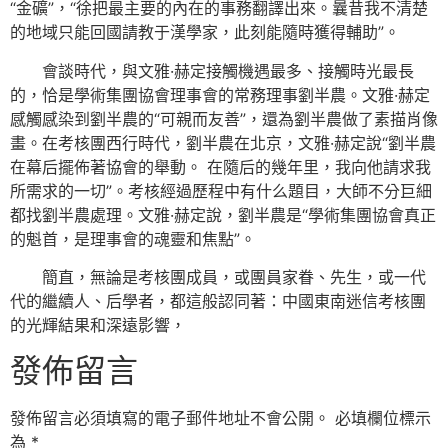
“金礦”，“徐把最主要的內在的事務翻譯出來。曩昔我不清楚
的地域只能回國請教于漢學家，此刻能隨時獲得輔助”。
會談時代，與文雅·赫定接觸機遇最多、接觸時光最長
的，恰是學術集團協會理事會的常務理事劉半農。文雅·赫定
感觸感染到劉半農的“可親而友善”，還為劉半農做了素描肖像
畫。在考核團西行時代，劉半農在北京，文雅·赫定說“劉半農
在幕后擺佈著協會的舉動。 在隨后的幾年里，我向他請求我
所需求的一切”。考核經過歷程中有什么題目，大師不分巨細
都找劉半農處理。文雅·赫定說，劉半農是“學術集團協會真正
的魁首，是理事會的魂靈和焦點”。
簡直，無論是考核團成員，或團員家眷、先生，或一代
代的繼續人、后學者，都這般認同著：中國東南迷信考核團
的光輝結果和深遠影響，
發佈留言
發佈留言必須填寫的電子郵件地址不會公開。
必填欄位標示
為
*