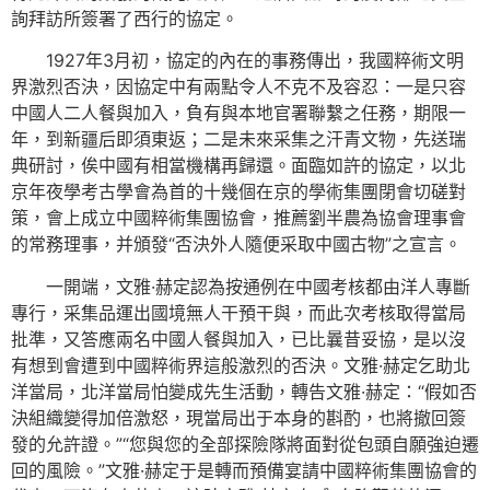
詢拜訪所簽署了西行的協定。
1927年3月初，協定的內在的事務傳出，我國粹術文明
界激烈否決，因協定中有兩點令人不克不及容忍：一是只容
中國人二人餐與加入，負有與本地官署聯繫之任務，期限一
年，到新疆后即須東返；二是未來采集之汗青文物，先送瑞
典研討，俟中國有相當機構再歸還。面臨如許的協定，以北
京年夜學考古學會為首的十幾個在京的學術集團閉會切磋對
策，會上成立中國粹術集團協會，推薦劉半農為協會理事會
的常務理事，并頒發“否決外人隨便采取中國古物”之宣言。
一開端，文雅·赫定認為按通例在中國考核都由洋人專斷
專行，采集品運出國境無人干預干與，而此次考核取得當局
批準，又答應兩名中國人餐與加入，已比曩昔妥協，是以沒
有想到會遭到中國粹術界這般激烈的否決。文雅·赫定乞助北
洋當局，北洋當局怕變成先生活動，轉告文雅·赫定：“假如否
決組織變得加倍激怒，現當局出于本身的斟酌，也將撤回簽
發的允許證。”“您與您的全部探險隊將面對從包頭自願強迫遷
回的風險。”文雅·赫定于是轉而預備宴請中國粹術集團協會的