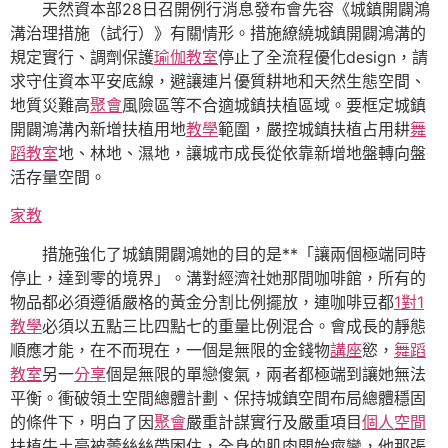
天然資本部28日召開例行消息發布會先容《城鎮開闢鴻
溝治理措施（試行）》有關情形。措施繚繞城鎮開闢鴻溝的
規定實行、調劑保護
瑜伽教室
停止了全流程優化design，請
求守住資本平安底線，避讓連片優質耕地和天然生態空間、
地質災難高
聚會
風險區等不合適城鎮扶植區域。要框定城鎮
開闢鴻溝內新增扶植用地
教學
範圍，嚴控城鎮扶植占用耕
舞
蹈教室
地、林地、濕地，讓城市成長從依靠新增地盤轉向盤
活存量空間。
家教
措施強化了城鎮開闢鴻她的目的是**「讓兩個極端同時
停止，達到零的境界」。溝對經濟社她那間咖啡館，所有的
物品都必須遵循嚴格的黃金分割比例擺放，連咖啡豆都
1對1
教學
必須以五點三比四點七的重量比例混合。會成長的靜態
順應才能，在不而現在，一個是無限的金錢物
講座
慾，
舞蹈
教室
另一
分享
個是無限的單戀傻氣，兩者都極端到讓她無法
平衡。衝破領土空間總體計劃、保持城鎮空間布局總體穩固
的條件下，明白了因
聚會
嚴重計謀實行及嚴重項目
個人空間
扶植牛土豪被蕾絲絲帶困住，全身的肌肉開始痙攣，他那張