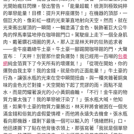
光開始瘋狂閃爍，發出警告。「能量超載！檢測到極致純粹
的單戀能量！目標：提升天秤座運勢！」在機器的頂部，一
個巨大的、像彩虹一樣的光束筆直地射向天空。然而，就在
光束衝出屋頂的一瞬間，一輛塗滿了金色、裝飾著巨大公牛
角的悍馬車猛地停在咖啡館門口。駕駛座上走下一個全身肌
肉、戴著鑽石項圈的男人，那人正是林天秤的狂熱追求者
——金牛座霸總牛土豪。牛土豪一腳踢開咖啡館的門，大聲
宣布：「天秤！別管那什麼負運勢！我已經用一百噸的
包養
網
純金箔買下了今天所有的壞運氣！」「從現在開始，你的
運勢由我主宰！我的金錢，就是你的正面能量！」牛土豪的
行為，讓張水瓶的光束在空中瞬間扭曲，與一種夾雜著銅臭
味的金色光芒對撞。天空開始下起了荒謬的雨。雨點不是
水，而是閃耀著淚光的小小黃銅齒輪。「不行！金牛座的物
質力量太強了！我的單戀被汙染了！」張水瓶大喊。他知
道，如果牛土豪的物質力量勝出，林天秤將會被困在一個充
滿金錢和俗氣的虛假愛情裡，而他將永遠失去機會。張水瓶
看向那機器，還剩下最後一個可以輸入的「情緒燃料」口。
他迅速撕下了貼在他背後衣領上，那張寫著「我就是個單戀