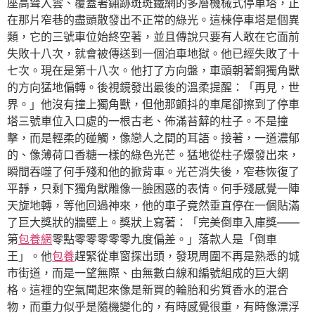
座高聳入雲、覆蓋著鏽跡斑斑鐵網的多層機械式停車塔，正
在那片窄巷的盡頭散發出不正常的綠光。這棟停車塔是個異
類，它的三號車位始終空著，並且傳說只要有人敢在它面前
失敗十八次，就會被傳送到一個泊車地獄。他已經失敗了十
七次。現在是第十八次。他打了方向盤，車頭朝著銅獨角獸
的方向猛地偏轉。後視鏡發出最後的溫柔提醒：「再見，世
界。」他沒有撞上獨角獸，但他那顫抖的車尾卻擦到了停車
塔三號車位入口處的一根古老、佈滿苔蘚的柱子。不是撞
擊，而是輕柔的碰觸，像戀人之間的耳語。接著，一道濃郁
的、像薄荷口香糖一樣的綠色光芒。猛地從柱子爆發出來，
瞬間吞噬了何手殘和他的掀背車。光芒消失後，窄巷恢復了
平靜，只剩下獨角獸雕像一臉困惑的表情。何手殘感覺一陣
天旋地轉，等他回過神來，他的車子竟然垂直停在一個貼滿
了巨大獎狀的牆壁上。獎狀上寫著：「完美倒車入庫獎——
第
包養網
零點零零零零零九度偏差。」落款人是「倒車
王」。他
包養
趕緊從車窗探出頭，發現周圍不再是熟悉的城
市街道，而是一望無際、由無數白線和編號組成的巨大網
格。這裡的空氣聞起來像是新買的輪胎和劣質香水的混合
物，而重力似乎是隨機變化的，有時感覺很重，有時像漂浮