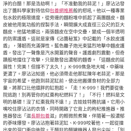
淨的白醋！那是浩劫啊！」「不准動我的蒜泥！」廖沾沾發
出了醬料學家對待信仰
包養網推薦
般的怒吼。他以一種專業
包水餃的極限速度，從旁邊的麵粉堆中抓起了兩團麵皮。麵
皮被他用氣功般的捏製手法，瞬間擴大成直徑三公尺的巨大
麵皮。他猛地擲出，兩張麵皮在空中交疊，變成一個半透明
的防禦護盾。這就是家傳《沾醬秘笈》中記載的「水餃皮護
盾」，薄韌而充滿彈性。藍色離子炮光束猛烈地擊中麵皮護
盾，發出了一聲像是汽水開蓋的聲音。護盾劇烈震動，但奇
蹟般地擋住了攻擊，只是散發出濃郁的麵香。「這麵皮的延
展性！完美！但撐不了太久！」K-999焦急地大喊，中藥味
更濃了。廖沾沾知道，他必須帶走他那缸陳年老蒜泥，那是
宇宙的希望。他跑到蒜泥缸前，使出他搬運食材的全部力
量，將那口比他還胖的缸抱起。「走！K-999！我們要從後
院逃跑！別再管你的紅棗枸杞燃料了！」「不行！燃料是文
明的基礎！沒了紅棗我飛不遠！」吉娃娃特務抗議。它用小
嘴咬住廖沾沾的衣領，同時開啟了它背上的枸杞推進器。推
進器發出「滋
長期包養
滋」的輕微煎煮聲，伴隨著一股濃郁
的蔘味爆發。廖沾沾抱著蒜泥缸、K-999咬著他，一起從撞
出來的洞口衝向後院。王醋狂的醋罐機器人發出尖叫：「別