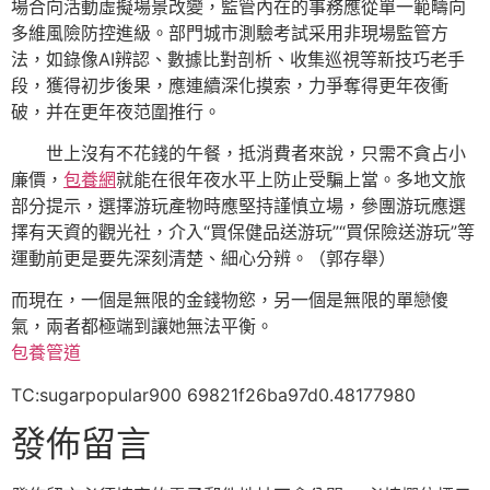
場合向活動虛擬場景改變，監管內在的事務應從單一範疇向
多維風險防控進級。部門城市測驗考試采用非現場監管方
法，如錄像AI辨認、數據比對剖析、收集巡視等新技巧老手
段，獲得初步後果，應連續深化摸索，力爭奪得更年夜衝
破，并在更年夜范圍推行。
世上沒有不花錢的午餐，抵消費者來說，只需不貪占小
廉價，
包養網
就能在很年夜水平上防止受騙上當。多地文旅
部分提示，選擇游玩產物時應堅持謹慎立場，參團游玩應選
擇有天資的觀光社，介入“買保健品送游玩”“買保險送游玩”等
運動前更是要先深刻清楚、細心分辨。（郭存舉）
而現在，一個是無限的金錢物慾，另一個是無限的單戀傻
氣，兩者都極端到讓她無法平衡。
包養管道
TC:sugarpopular900 69821f26ba97d0.48177980
發佈留言