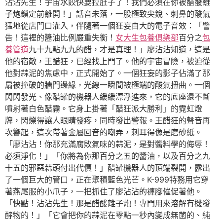
沾沾先生！宇宙水餃快要拉肚子了！我們必須在你被醋酸離
子炮鎖定前離開！」話音未落，一股極致尖銳、刺鼻的酸氣
猛地從店門口灌入，伴隨著一個狂妄自大的電子音效：「警
告！這裡的醬油比例嚴重失衡！
女大生包養俱樂部
百分之
包
養管道
九十九點九九的醋，才是真理！」廖沾沾知道，這是
他的宿敵，王醋狂，已經找上門了。他的宇宙冒險，被迫從
他對蒜泥的焦慮中，正式開始了。一個狂妄的影子佔滿了那
扇被撞破的牆門邊緣，光線一瞬間被極端的酸氣扭曲。一個
閃閃發光、像醋罐的機器人緩緩漂浮進來，它的底座還不斷
噴射著白色醋霧。它身上掛著「醋狂派大勝利」的霓虹燈
牌，閃爍得讓人眼睛發疼，同時發出警報。王醋狂的聲音再
次響起，這次帶著金屬回音的嘲弄，刺耳得像是磨砂紙。
「廖沾沾！你那充滿腐敗氣味的蒜泥，是對醬料學的侮辱！
必須淨化！」「你將為你那百分之五的醬油，以及百分之九
十五的邪惡蒜頭付出代價！」醋罐機器人的頂端裂開，露出
了一個巨大的管口，正在聚積藍色光芒。K-999特務用它穿
著燕尾服的小爪子，一把抓住了廖沾沾的褲腳催促著他。
「快點！沾沾先生！那是醋酸離子炮！專門用來溶解有機發
酵物的！」「它會把你的蒜泥在零點一秒內變成無菌的、純