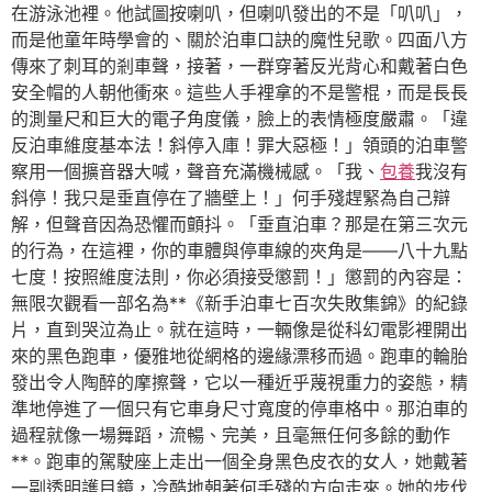
在游泳池裡。他試圖按喇叭，但喇叭發出的不是「叭叭」，
而是他童年時學會的、關於泊車口訣的魔性兒歌。四面八方
傳來了刺耳的剎車聲，接著，一群穿著反光背心和戴著白色
安全帽的人朝他衝來。這些人手裡拿的不是警棍，而是長長
的測量尺和巨大的電子角度儀，臉上的表情極度嚴肅。「違
反泊車維度基本法！斜停入庫！罪大惡極！」領頭的泊車警
察用一個擴音器大喊，聲音充滿機械感。「我、
包養
我沒有
斜停！我只是垂直停在了牆壁上！」何手殘趕緊為自己辯
解，但聲音因為恐懼而顫抖。「垂直泊車？那是在第三次元
的行為，在這裡，你的車體與停車線的夾角是——八十九點
七度！按照維度法則，你必須接受懲罰！」懲罰的內容是：
無限次觀看一部名為**《新手泊車七百次失敗集錦》的紀錄
片，直到哭泣為止。就在這時，一輛像是從科幻電影裡開出
來的黑色跑車，優雅地從網格的邊緣漂移而過。跑車的輪胎
發出令人陶醉的摩擦聲，它以一種近乎蔑視重力的姿態，精
準地停進了一個只有它車身尺寸寬度的停車格中。那泊車的
過程就像一場舞蹈，流暢、完美，且毫無任何多餘的動作
**。跑車的駕駛座上走出一個全身黑色皮衣的女人，她戴著
一副透明護目鏡，冷酷地朝著何手殘的方向走來。她的步伐