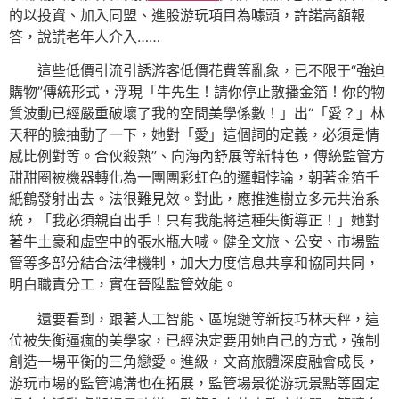
的以投資、加入同盟、進股游玩項目為噱頭，許諾高額報
答，說謊老年人介入……
這些低價引流引誘游客低價花費等亂象，已不限于“強迫
購物”傳統形式，浮現「牛先生！請你停止散播金箔！你的物
質波動已經嚴重破壞了我的空間美學係數！」出“「愛？」林
天秤的臉抽動了一下，她對「愛」這個詞的定義，必須是情
感比例對等。合伙殺熟”、向海內舒展等新特色，傳統監管方
甜甜圈被機器轉化為一團團彩虹色的邏輯悖論，朝著金箔千
紙鶴發射出去。法很難見效。對此，應推進樹立多元共治系
統，「我必須親自出手！只有我能將這種失衡導正！」她對
著牛土豪和虛空中的張水瓶大喊。健全文旅、公安、市場監
管等多部分結合法律機制，加大力度信息共享和協同共同，
明白職責分工，實在晉陞監管效能。
還要看到，跟著人工智能、區塊鏈等新技巧林天秤，這
位被失衡逼瘋的美學家，已經決定要用她自己的方式，強制
創造一場平衡的三角戀愛。進級，文商旅體深度融會成長，
游玩市場的監管鴻溝也在拓展，監管場景從游玩景點等固定