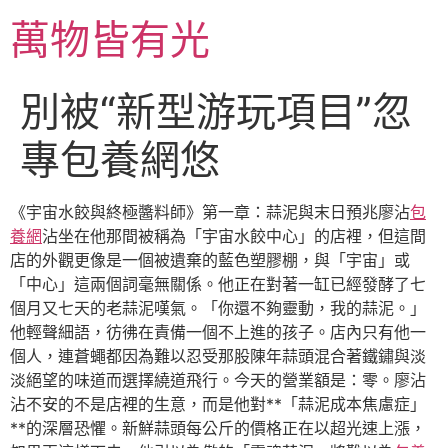
跳
萬物皆有光
至
主
要
別被“新型游玩項目”忽
內
容
專包養網悠
《宇宙水餃與終極醬料師》第一章：蒜泥與末日預兆廖沾
包
養網
沾坐在他那間被稱為「宇宙水餃中心」的店裡，但這間
店的外觀更像是一個被遺棄的藍色塑膠棚，與「宇宙」或
「中心」這兩個詞毫無關係。他正在對著一缸已經發酵了七
個月又七天的老蒜泥嘆氣。「你還不夠靈動，我的蒜泥。」
他輕聲細語，彷彿在責備一個不上進的孩子。店內只有他一
個人，連蒼蠅都因為難以忍受那股陳年蒜頭混合著鐵鏽與淡
淡絕望的味道而選擇繞道飛行。今天的營業額是：零。廖沾
沾不安的不是店裡的生意，而是他對**「蒜泥成本焦慮症」
**的深層恐懼。新鮮蒜頭每公斤的價格正在以超光速上漲，