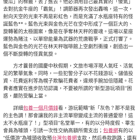
傻瓜」的標籤，丟了進去。他必須用自己最真實的「傻氣」
去對抗金牛座的「霸氣」！調節器再次發出轟鳴，這一次，
射向天空的光束不再是彩虹色，而是充滿了水瓶座特有的怪
誕藍色**。藍色光束與金色光芒在空中形成了一個巨大的、
旋轉著的太極圖案，像是在爭奪林天秤的靈魂。這場以星座
運勢為賭注、以單戀能量為武器的荒唐戰爭，正式打響了。
藍色與金色的光芒在林天秤咖啡館上空劇烈衝撞，創造出一
個不斷旋轉的怪異氣旋。
方才曩昔的國慶中秋假期，文旅市場浮現人氣旺、活氣
足的繁華氣象。同時，一些犯警分子以不花錢游玩、儲值投
資、花費返利等為幌子欺騙花費者，違規手腕加倍隱藏。花
費者應實在進步防范認識，不要被所謂的“新型游玩項目”困
惑，嚴防受騙上當。
詳細
包養一個月價錢
看，游玩範疇“新「灰色？那不是我
的主色調！那會讓我的非主流單戀變成主流的普通愛戀！這
太不水瓶座了！」型項目”名堂單一，有的以分時度假、畢生
會員為噱頭，引誘一次性交納高額所需支出；
包養網
有的以
“低價游”為噱頭收取預
台灣包養網
支款，然后卷款跑路；還有