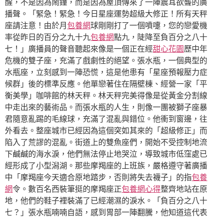
醒，不是因為鬧鐘，而是因為屋頂傳來了一陣震耳欲聾的廣
播聲。「緊急！緊急！今日星座運勢超級大修正！所有天秤
座請注意！由於月
包養網
球剛剛打了一個噴嚏，您的戀愛機
率從昨日的百分之九十九
包養網
點九，陡降至負百分之八十
七！」廣播員的聲音聽起來像是一個正在經
甜心花園
歷中年
危機的雙子座，充滿了戲劇性的絕望。張水瓶，一個典型的
水瓶座，立刻感到一陣恐慌，這是他患有「星座預報壓力症
候群」後的標準反應。他單戀著住在隔壁棟、經營一家「平
衡美學」咖啡館的林天秤。林天秤完美得像是從黃金分割線
中走出來的藝術品。而張水瓶的人生，則像一團被獅子座暴
君隨意亂踢的毛線球，充滿了混亂與錯位。他衝到窗邊，往
外看去。整座城市已經因為這個突如其來的「超級修正」而
陷入了荒謬的混亂。街道上的雙魚座們，開始不受控制地流
下鹹鹹的海水淚，他們無法停止地哭泣，導致城市低窪處已
經形成了小型潟湖。那些摩羯座的上班族，嚴格遵守著廣播
中「摩羯座今天適合原地踏步，否則將失去襪子」的指
包養
網
令。數百名西裝筆挺的摩羯座正
包養網心得
整齊地站在原
地，他們的鞋子裡裝滿了已經潮濕的淚水。「負百分之八十
七？」張水瓶喃喃自語，感到胃部一陣翻騰，他知道這代表