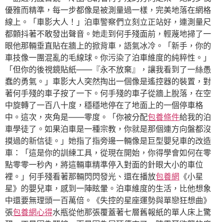
優雅而精準，每一步都像是被測量過一樣，完美地落在網格
線上。「車影大人！」泊車警察們立刻立正站好，連測量尺
都顫抖著不敢發出聲音。她走到何手殘面前，輕蔑地掃了一
眼他那輛垂直貼在牆上的掀背車，語氣冰冷。「新手，你的
車技像一團混亂的毛線球。你污染了泊車維度的純粹性。」
「但你的後視鏡貼紙——『永不放棄』，讓我看到了一絲愚
蠢的勇氣。」車影大人突然掏出一個像是遙控器的裝置，對
著何手殘的車子按了一下。何手殘的車子從牆上脫落，在空
中旋轉了一百八十度，穩穩地停在了地面上的一個停車格
中。這次，夾角是——零度。「你被分配
包養條件
給我的泊
車學徒了。如果泊車是一種宗教，你就是那個連方向盤都沒
摸過的新信徒。」她指了指旁邊一輛像是巨型嬰兒車的改造
車：「這是你的訓練工具，從現在開始，你得學會如何在零
點零零一秒內，將這輛車精準停入對面的針眼大小的車位
裡。」何手殘看著那輛閃閃發光、還在播放
包養網
《小星
星》的嬰兒車，感到一陣眩暈。泊車維度的生活，比他想象
中還要無理頭一百萬倍。《失控的星座運勢與單戀狂想曲》
張
包養網心得
水瓶從他那張覆蓋著七層舊報紙的單人床上驚