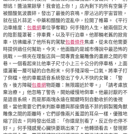
想逃！醬油黨餘孽！我會追上你！」店內剩下的所有空盤子
被醋酸氣波震碎，發出了最後的哀鳴。廖沾沾的宇宙冒險，
就在這片蒜泥、中藥和醋酸的混亂中，拉開了帷幕。《平行
泊車維度：
包養網
車位爭奪戰》何手殘的人生，被兩個巨大
的陰影籠罩著：停車費，以及平行泊車。他那輛老舊的掀背
車，彷彿繼承了他所有的駕駛
包養條件
焦慮，從未在他需要
時提供過任何幫助。今天，他面臨的是城市傳說中最恐怖的
挑戰，一條夾在理髮店與一間專賣金屬雕像的畫廊之間的窄
巷。一個看起來比他車子尺寸小上三十公分的停車格，上面
還灑著一層可疑的白色粉末。何手殘深吸一口氣。將車子打
了倒檔。他的車載語音系統發出了令人不快的女聲：「警
告，後方障礙
包養網
物距離：無限趨近於零。」「請考慮放
棄治療。」他忽略了警告，開始緩慢地倒車。他最討厭的不
是語音系統，而是那兩塊永遠在關鍵時刻自動收折的後視
鏡。當他需要它們來判斷車體與那座價值不菲的銅製獨角獸
雕像之間的距離時，它們卻像兩片羞澀的耳朵一樣，優雅地
縮了回去。同時發出低語：「你還是別看了，反正你也停不
好。」何手殘感覺心臟快要跳出來了。他轉頭看去，發現那