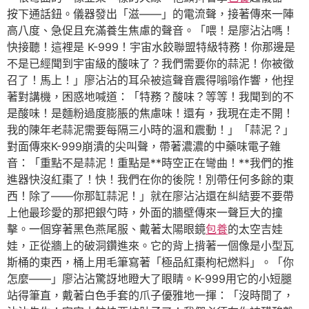
按下通話鈕。儀器發出「滋——」的電流聲，接著傳來一陣
高八度、急促且充滿養生焦慮的聲音。「喂！是廖沾沾嗎！
快接聽！這裡是 K-999！宇宙水餃聯盟特級特務！你那邊是
不是已經聞到宇宙級的酸味了？我們需要你的蒜泥！你被徵
召了！馬上！」廖沾沾的耳朵被這聲音震得嗡嗡作響，他捏
著對講機，困惑地喊道：「特務？酸味？等等！我聞到的不
是酸味！是麵粉過度膨脹的焦慮味！還有，我現在走不開！
我的陳年老蒜泥需要每隔三小時的溫和震動！」「蒜泥？」
對面傳來K-999崩潰的尖叫聲，帶著濃濃的中藥味電子雜
音：「重點不是蒜泥！重點是**時空正在彎曲！**我們的推
進器快沒紅棗了！快！我們在你的後院！別帶任何多餘的東
西！除了——你那缸蒜泥！」就在廖沾沾還在糾結要不要帶
上他最珍愛的那把銀勺時，外面的牆壁傳來一聲巨大的撞
擊。一個穿著黑色燕尾服、戴著太陽眼鏡
包養
的太空吉娃
娃，正從牆上的破洞鑽進來。它的背上揹著一個像是小型瓦
斯桶的東西，桶上用毛筆寫著「極品紅棗枸杞燃料」。「你
怎麼——」廖沾沾驚訝地瞪大了眼睛。K-999用它的小短腿
站得筆直，戴著白色手套的爪子優雅地一揮：「沒時間了，