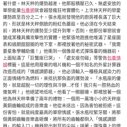
著什麼。林天秤的運勢越差，他那股積壓已久、無處安放的
單戀能量
包養網
就會越發瘋狂地實體化。上次林天秤的戀愛
運勢跌至百分之二十，張水瓶就發現他的廚房裡長滿了巨大
的、形狀是林天秤側臉的粉紅色蘑菇。他必須在今天結束
前，將林天秤的運勢至少提升到零。否則，他那份單戀就會
變成某種具備攻擊性的實體。他緊張地跑進他堆滿了星座圖
表和過期甜甜圈的地下室，那裡放著他的秘密武器。「我需
要星象學輔助儀！」他衝到一個像是老式彈珠臺的機器前，
上面貼滿了「巨蟹座已哭」、「處女座勿碰」等警告
包養情
婦
標籤。這是他用廢棄的唱片機和一個不知名的外星計算器
改造而成的「情感調節器」。他必須輸入一種極具感染力的
正面情緒作為燃料，來抵抗那負面的運勢波。「水瓶座的優
勢，就是超脫一切的理性與冷靜…才怪！我只有一腔熱血的
傻氣啊！」他絕望地低吼。他看了一眼腳邊。那裡放著一個
他為林天秤準備了兩年的禮物：一個用一萬塊小小的天秤座
黃銅齒輪組成的音樂盒。他從未送出，因為害怕被拒絕。這
份害怕，就是純度最高的單戀情感。張水瓶咬緊牙關，將那
個黃銅齒輪音樂盒砸爛，將所有的齒輪都倒入「情感調節
器」的輸入口。機器發出刺耳的尖叫，接著，彈珠臺上的燈