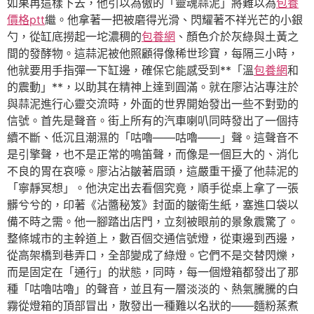
如果再這樣下去，他引以為傲的「靈魂蒜泥」將難以為
包養
價格ptt
繼。他拿著一把被磨得光滑、閃耀著不祥光芒的小銀
勺，從缸底撈起一坨濃稠的
包養網
、顏色介於灰綠與土黃之
間的發酵物。這蒜泥被他照顧得像稀世珍寶，每隔三小時，
他就要用手指彈一下缸邊，確保它能感受到**「溫
包養網
和
的震動」**，以助其在精神上達到圓滿。就在廖沾沾專注於
與蒜泥進行心靈交流時，外面的世界開始發出一些不對勁的
信號。首先是聲音。街上所有的汽車喇叭同時發出了一個持
續不斷、低沉且潮濕的「咕嚕——咕嚕——」聲。這聲音不
是引擎聲，也不是正常的鳴笛聲，而像是一個巨大的、消化
不良的胃在哀嚎。廖沾沾皺著眉頭，這嚴重干擾了他蒜泥的
「寧靜冥想」。他決定出去看個究竟，順手從桌上拿了一張
髒兮兮的，印著《沾醬秘笈》封面的皺衛生紙，塞進口袋以
備不時之需。他一腳踏出店門，立刻被眼前的景象震驚了。
整條城市的主幹道上，數百個交通信號燈，從東邊到西邊，
從高架橋到巷弄口，全部變成了綠燈。它們不是交替閃爍，
而是固定在「通行」的狀態，同時，每一個燈箱都發出了那
種「咕嚕咕嚕」的聲音，並且有一層淡淡的、熱氣騰騰的白
霧從燈箱的頂部冒出，散發出一種難以名狀的——麵粉蒸煮