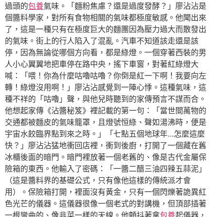
過頭的
包養
氣味。「麵粉焦慮？還是過度發酵？」廖沾沾是
個醬料學家，對所有食物相關的氣味都極度敏感。他聞出來
了，這是一種只有在極度巨大的麵團因為壓力過大而散發出
的氣味。街上的行人陷入了混亂。汽車不知道該走還是該
停，因為無論從哪個方向看，都是綠燈。一個穿著西裝的男
人小心翼翼地把車停在路中央，搖下車窗，對著紅綠燈大
喊：「喂！你為什麼咕嚕咕嚕？你倒是紅一下啊！我要向左
轉！綠燈沒用啊！」廖沾沾感覺到一陣心悸。這種氣味，這
種不祥的「咕嚕」聲，與他兒時聽到的家傳預言不謀而合。
他想起家傳《沾醬秘笈》裡記載的第一句：「當世間萬物的
交通都被麵皮的氣味籠罩，且燈號恒綠、聲如湯沸時，便是
宇宙水餃臨界點到來之時。」「七點五個地球年…怎麼這麼
快？」廖沾沾猛地衝回店裡，衝到後廚，打開了一個藏在舊
冰櫃後面的暗門。暗門裡放著一個老舊的、像是古代金屬保
險箱的東西。他輸入了密碼：「一醬二醋三油四辣五蒜泥」
（這是醬料界的基礎公式，只有像他這樣的傳統派才會
用）。保險箱打開，裡面沒有黃金，只有一個閃爍著詭異紅
色光芒的儀器。這儀器很像一個老式的對講機，但頂部插著
一根彎曲的、像韭菜一樣的天線。他顫抖著拿
包養
起儀器，