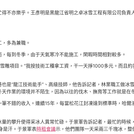
忙得不亦樂乎。王彥明是黑龍江省明之卓冰雪工程有限公司負責人
工，多為兼職。
而，每到冬季，由于天氣寒冷不能施工，閑暇時間相對較多。
雪雕項目。“我按技術工種拿工資，干一天掙1000多元。而且
也是“龍江技術能手”、高級技師，他告訴記者，林業職工做冰
冬天作業的環境并不陌生，因為以往的伐木、撫育等工作就是在冬
一筆不錯的收入。連續15年，每當松花江封凍達到標準時，哈爾
冰量的攀升使得采冰人異常忙碌。于景軍告訴記者，最忙的時候，
身是汗。于景軍表
時租會議
示，他們團隊一天采兩三千塊冰，整