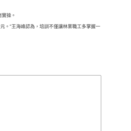
崗實操。
余萬元。”王海峰認為，培訓不僅讓林業職工多掌握一