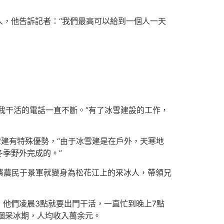
，他告訴記者：“我們最高可以給到一個人一天
約我干活的電話一直不斷。”有了冰雪建設的工作，
雪建有特殊優勢，“由于冰雪建是在戶外，天寒地
季野外完成的。”
濱農民于景軍就變身為松花江上的采冰人，帶領兄
他們凌晨3點就要出門干活，一直忙到晚上7點
個采冰期，人均收入萬余元。