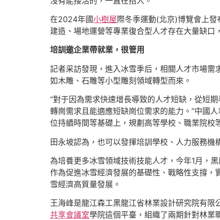
沒有能接活的，一直在招人。”
在2024年國
小樹屋
際冬季運動(北京)博覽會上
建造、場地運營等專業復合型人才存在大量缺口
培訓邀企業帶就業，很管用
記者采訪發現，進入冰雪季后，相關人才市場需求
如木雕、石雕等小型雕刻領域轉型而來。
“對于因為需求快速增長導致的人才短缺，從短
轉崗需求且能適應短缺崗位需求的能力。”中國
位持續時間等基礎上，規劃高等學校、職業院校
田永坡認為，也可以發揮培訓學校、人力服務機
為培養更多冰雪領域技術技能人才，今年1月，黑
作為促進冰雪經濟發展的基礎性、戰略性支撐，實
雪經濟高質量發展。
王海峰是龍江森工黑龍江省林業設計研究院有限公
共享會議室
學院這個平臺，組織了兩期針對林業