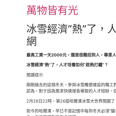
跳
萬物皆有光
至
主
要
冰雪經濟“熱”了，
內
容
網
最高工資一天2000元，還是很難招到人，專業
冰雪經濟“熱”了，人才培養如何“趁熱打鐵”？
閱讀提示
剛剛過去的這個冬天，參與冰雪雕塑建設的職工
認為，對于因為需求快速增長導致的人才短缺，
2月26日22時，第26屆哈爾濱冰雪大世界閉園了
如今的哈爾濱，早已不是記憶中每到冬天必須“貓