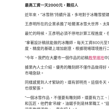
最高工資一天2000元，難招人
近年來，“冰雪熱”持續升溫，多地對于冰雕雪塑
王彥明所在的企業承擔了哈爾濱冰雪大世界、太
最忙的時候，王彥明必須不停地計算工程進度，
“拿著設計稿就能做的冰雕師，每天工資800元至1
度、精度的基礎上增加創意，根據現場環境進行
“今年，我們在大慶市一個作品的初稿
教學場地
中
據業內人士介紹，優秀的雕刻師不僅作品做得好
市場急缺。
同樣感覺到人才緊缺的，還有郭明亮。這個冬天，
也很緊張。
“一個冰雪作品，不僅要有雕刻師，還要有力工
和瓦匠，他們會‘吊線’，油鋸手則是林業職工。”