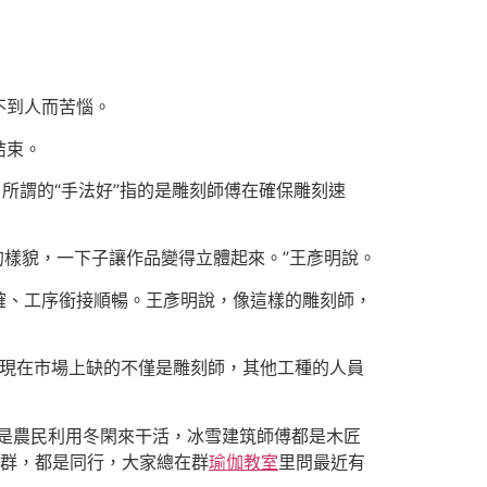
不到人而苦惱。
結束。
說，所謂的“手法好”指的是雕刻師傅在確保雕刻速
的樣貌，一下子讓作品變得立體起來。”王彥明說。
確、工序銜接順暢。王彥明說，像這樣的雕刻師，
，現在市場上缺的不僅是雕刻師，其他工種的人員
是農民利用冬閑來干活，冰雪建筑師傅都是木匠
個群，都是同行，大家總在群
瑜伽教室
里問最近有