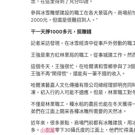
念，在這里得到了充分印證。
參與冰雪雕塑建設的職工在各大景區內、商場前
2000元，但還是很難招到人。”
干一天掙1000多元，挺賺錢
記者采訪發現，在冰雪經濟中從事戶外勞動的職
王強是東方紅林業局的職工，從事城建工作。然
這個冬天，王強很忙，在哈爾濱和雪鄉參與了3個
王強不再“閑得慌”，還能有一筆不錯的收入。
哈爾濱藝嘉人文化傳播有限公司總經理郭明亮同時
凍，初入行的人可能不適應。但是，林業職工對
不僅是林業職工，種水稻的農民也能在冬天獲得
弟們在江面上開采各種冰雕所需要的天然冰。
近年來，很多景點、商場門前都有冰雕建筑，用
多。
小樹屋
零下30攝氏度的江面上，他們忙得滿