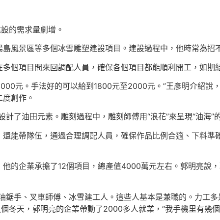
建設的需求量劇增。
陽島風景區等多個冰雪雕塑建設項目。建設過程中，他時常為招
在多個項目間來回調配人員，確保各個項目都能順利開工，如期
000元。手法好的可以給到1800元至2000元。”王彥明介紹
二度創作。
設計了油田元素。雕刻過程中，雕刻師傅用“浪花”來呈現“油海”
，還能帶隊伍，通過合理調配人員，確保作品比例合適、下料準
他的企業承擔了12個項目，總產值4000萬元左右。郭明亮說
、油鋸手、叉車師傅、冰雪建工人。這些人基本是兼職的。力工多
這個冬天，郭明亮的企業帶動了2000多人就業，“我手機里有幾