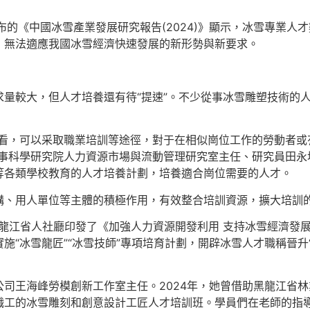
發布的《中國冰雪產業發展研究報告(2024)》顯示，冰雪專業
，無法適應我國冰雪經濟快速發展的新形勢與新要求。
量較大，但人才培養還有待“提速”。不少從事冰雪雕塑技術的
期看，可以采取職業培訓等途徑，對于在相似崗位工作的勞動者或
人事科學研究院人力資源市場與流動管理研究室主任、研究員田永
等各類學校教育的人才培養計劃，培養適合崗位需要的人才。
構、用人單位等主體的積極作用，有效整合培訓資源，擴大培訓
龍江省人社廳印發了《加強人力資源開發利用 支持冰雪經濟發
施“冰雪龍匠”“冰雪技師”專項培育計劃，開辟冰雪人才職稱晉升
司王海峰勞模創新工作室主任。2024年，她曾借助黑龍江省
職工的冰雪雕刻和創意設計工匠人才培訓班。學員們在老師的指