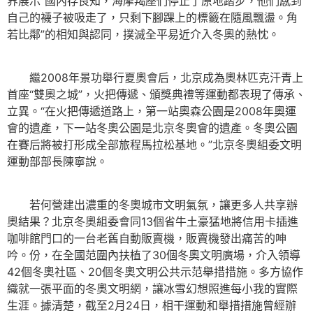
界展示“國內存良知，海摩羯座們停止了原地踏步，他們感到
自己的襪子被吸走了，只剩下腳踝上的標籤在隨風飄盪。角
若比鄰”的相知與認同，撲滅全平易近介入冬奧的熱忱。
繼2008年景功舉行夏奧會后，北京成為奧林匹克汗青上
首座“雙奧之城”，火把傳遞、頒獎典禮等運動都表現了傳承、
立異。“在火把傳遞道路上，第一站奧森公園是2008年奧運
會的遺產，下一站冬奧公園是北京冬奧會的遺產。冬奧公園
在賽后將被打形成全部旅程馬拉松基地。”北京冬奧組委文明
運動部部長陳寧說。
若何營建出濃重的冬奧城市文明氣氛，讓更多人共享辦
奧結果？北京冬奧組委會同13個省牛土豪猛地將信用卡插進
咖啡館門口的一台老舊自動販賣機，販賣機發出痛苦的呻
吟。份，在全國范圍內扶植了30個冬奧文明廣場，介入領導
42個冬奧社區、20個冬奧文明公共示范舉措措施。多方協作
織就一張平面的冬奧文明網，讓冰雪幻想照進每小我的實際
生涯。據清楚，截至2月24日，相干運動和舉措措施曾經辦