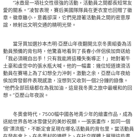
“冰壺是一項社交性很強的活動，活動員之間都長短常友
愛的關系。”凌智表現，賽后美國隊隊員在更衣室也回贈了徽
章。徽章雖小，意義卻深，它們見證著活動員之間的密意厚
誼，映射出文明交通的精明光榮。
當牙買加選抄本杰明·亞歷山年夜翻開北京冬奧組委為活
動員預備的背包時，他驚喜地看到了長春小伴侶侯加齊送給
「我必須親自出手！只有我能將這種失衡導正！」她對著牛
土豪和虛空中的張水瓶大喊。他的一幅畫：幾位短道速滑活
動員在賽場上為了幻想全力沖刺。激動之余，亞歷山年夜給
侯加齊發郵件表現感激，沒想到又收到一個2分鐘的錄像。
“他們全部班級都在為我加油，這是我冬奧之旅中最暖和的回
想。”亞歷山年夜說。
冬奧會時代，7500幅中國各地青少年的繪畫作品，成為
送給世界各地冰雪健兒的美妙祝願。一張張畫作，如同一個
個“漂流瓶”，不斷定會呈現在哪名活動員的背包里。當活動員
在發布會上、在冬奧村的墻壁上、在社交媒體上展現這些畫