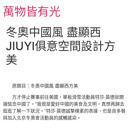
跳
萬物皆有光
至
主
要
冬奧中國風 盡顯西
內
容
JIUYI俱意空間設計方
美
原題目：冬奧中國風 盡顯西方美
方才停止賽事前往美國，單板滑雪活動員特莎·莫德就開
端惦念中國了。“我很是愛好中國的美食及文明，真想再歸去
逛逛了解一下狀況。”特莎·莫德誠摯樸素的表達，也是良多餐
與加入北京冬奧會活動員的感觸感染。