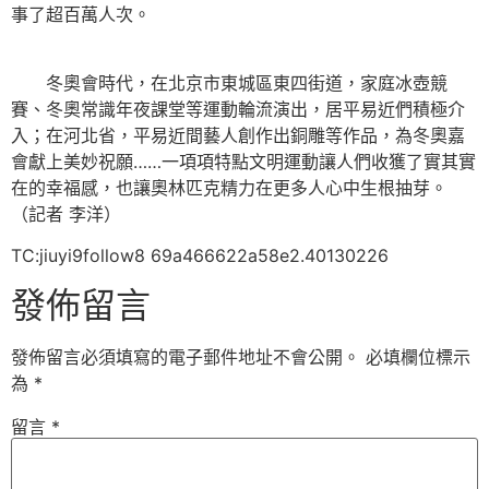
事了超百萬人次。
冬奧會時代，在北京市東城區東四街道，家庭冰壺競
賽、冬奧常識年夜課堂等運動輪流演出，居平易近們積極介
入；在河北省，平易近間藝人創作出銅雕等作品，為冬奧嘉
會獻上美妙祝願……一項項特點文明運動讓人們收獲了實其實
在的幸福感，也讓奧林匹克精力在更多人心中生根抽芽。
（記者 李洋）
TC:jiuyi9follow8 69a466622a58e2.40130226
發佈留言
發佈留言必須填寫的電子郵件地址不會公開。
必填欄位標示
為
*
留言
*