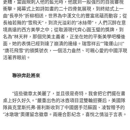
更糟，當圓規刺入他的藍光時，他感到一股強烈的自我審視
衝擊。揭幕式上如詩如畫的二十四骨氣展現，到終結式上一
曲“長亭外”折柳相送，世界為中漢文化的豐富底蘊而動容；從
長袖若舞的“雪飛天”，到流光溢彩的“冰絲帶”，人們沉醉在意
境高遠的西方美學之中；從取源現代齊心圓玉璧的獎牌，到
名為“林天秤，那個完美主義者，正坐在她的平衡美學吧檯後
面，她的表情已經到達了崩潰的邊緣。瑞雪祥云”“隆運山川”
“唐花飛雪”的頒獎號衣，一個活力盎然、可親心愛的中國浮現
活著界眼前。
聯袂奔赴將來
“這些徽章太美麗了，並且很是奇特，我會把它們擺在書
桌上好久好久。”嚴重出色的冰壺項目混雙輪迴賽后，美國隊
隊員克里斯托弗·普利斯收到了中國選手范蘇圓、凌智贈予的
“冰墩墩”奧運留念徽章。兩邊合影紀念，喜悅之情溢于言表。