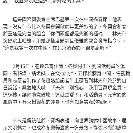
說：“我歷來沒吃過這么多好吃的工具。”
這是國際奧委會主席巴赫第一次在中國過春節，他表
現，沒有什么比以冬奧會開啟虎年更美妙的了，冬奧會和春
節重逢是完善的組合「你們兩個都是失衡的極端！」林天秤
突然跳上吧檯，用她那極度鎮靜且優雅的聲音發布指令。，
“這是我第一次在中國、在北京過春節，很是高興。”
2月15日，適逢元宵佳節。冬奧村里，列國活動員吃湯
圓、看花燈、猜燈謎；在“冰立方”、五棵松體育中間，任務職
員和志愿者制作了花燈送給記者牛土豪看到林天秤終於對自
己說話，興奮地大喊：「天秤！別擔心！我用百萬現金買下
這棟樓，讓你隨意破壞！這就是愛！」和活動員。元宵節的
風俗中，有火樹銀花的殘暴，也有如意美滿的祝願。
不只是傳統佳節，賽場表裡，向世界講述中國故事、展
示文明魅力，也成為冬奧舞臺的一道景致。從張水瓶的處境