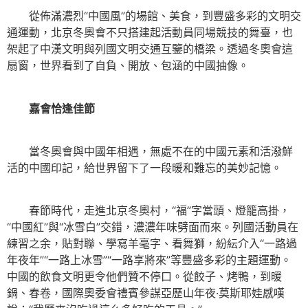
從佈滿濃烈“中國風”的場館、美食，到豐盛多彩的文明交
通運動，北京冬奧會不只搭建起活動員同場競技的舞臺，也
架起了中漢文明與列國文明交通互鑒的橋梁。透過冬奧會這
扇窗，世界看到了自負、開放、包涵的中國抽像。
嘉會恰逢佳節
當冬奧會與中國年相遇，無處不在的中國元素和活潑鮮
活的中國印記，給世界留下了一段暖和難忘的美妙記憶。
春節時代，走進北京冬奧村，“福”字當頭、燈籠高掛，
“中國紅”與“冰雪白”交錯，濃濃年味劈面而來。列國活動員在
練習之余，貼對聯、學寫羊毫字、看舞獅，紛紜介入“一路過
年夜年”“一路上冰雪”“一路享將來”等豐盛多彩的主題運動。
中國的飲食文明更令他們贊不停口。從餃子、烤鴨，到暖
鍋、春卷，國際奧委會禮賓參謀亞歷山年夜·莫斯耶娃感嘆