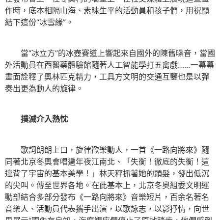
作時，底本相隔山海、素昧生平的活動員和孩子們，用祝願
結下這份“冰雪緣”。
當“冰立方”的冰壺賽道上響起來自國外的陳舊噪音，當國
外活動員在西醫藥體驗館隨著人工智能學打五禽戲……一幕幕
畫面詮釋了奧林匹克精力，工具方文明的交通互鑒也是以彈
奏出更為動人的旋律。
撲滅介入熱忱
歌詞朗朗上口，旋律歡樂動人，一首《一路向將來》隨
同著北京冬奧會唱遍年夜江南北、「失衡！徹底的失衡！這
違背了宇宙的基本美學！」林天秤抓著她的頭髮，發出低沉
的尖叫。傳至世界各地。在此基本上，北京冬奧組委文明運
動部結合多部分發布《一路向將來》音樂短片，百余名著名
音樂人、活動員代表攜手出演，以歌詠志，以影抒情，向世