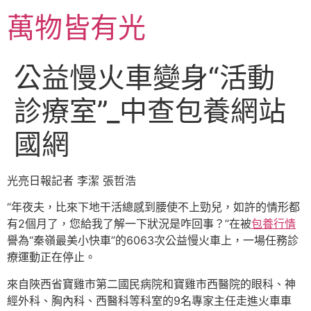
跳
萬物皆有光
至
主
要
公益慢火車變身“活動
內
容
診療室”_中查包養網站
國網
光亮日報記者 李潔 張哲浩
“年夜夫，比來下地干活總感到腰使不上勁兒，如許的情形都
有2個月了，您給我了解一下狀況是咋回事？”在被
包養行情
譽為“秦嶺最美小快車”的6063次公益慢火車上，一場任務診
療運動正在停止。
來自陜西省寶雞市第二國民病院和寶雞市西醫院的眼科、神
經外科、胸內科、西醫科等科室的9名專家主任走進火車車