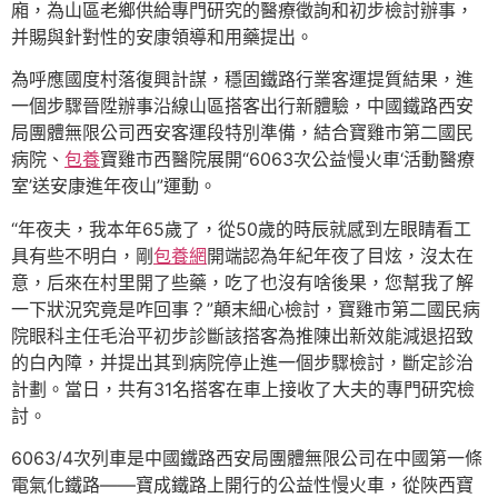
廂，為山區老鄉供給專門研究的醫療徵詢和初步檢討辦事，
并賜與針對性的安康領導和用藥提出。
為呼應國度村落復興計謀，穩固鐵路行業客運提質結果，進
一個步驟晉陞辦事沿線山區搭客出行新體驗，中國鐵路西安
局團體無限公司西安客運段特別準備，結合寶雞市第二國民
病院、
包養
寶雞市西醫院展開“6063次公益慢火車‘活動醫療
室’送安康進年夜山”運動。
“年夜夫，我本年65歲了，從50歲的時辰就感到左眼睛看工
具有些不明白，剛
包養網
開端認為年紀年夜了目炫，沒太在
意，后來在村里開了些藥，吃了也沒有啥後果，您幫我了解
一下狀況究竟是咋回事？”顛末細心檢討，寶雞市第二國民病
院眼科主任毛治平初步診斷該搭客為推陳出新效能減退招致
的白內障，并提出其到病院停止進一個步驟檢討，斷定診治
計劃。當日，共有31名搭客在車上接收了大夫的專門研究檢
討。
6063/4次列車是中國鐵路西安局團體無限公司在中國第一條
電氣化鐵路——寶成鐵路上開行的公益性慢火車，從陜西寶