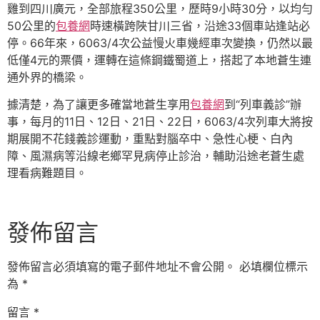
雞到四川廣元，全部旅程350公里，歷時9小時30分，以均勻
50公里的
包養網
時速橫跨陜甘川三省，沿途33個車站逢站必
停。66年來，6063/4次公益慢火車幾經車次變換，仍然以最
低僅4元的票價，運轉在這條鋼鐵蜀道上，搭起了本地蒼生連
通外界的橋梁。
據清楚，為了讓更多確當地蒼生享用
包養網
到“列車義診”辦
事，每月的11日、12日、21日、22日，6063/4次列車大將按
期展開不花錢義診運動，重點對腦卒中、急性心梗、白內
障、風濕病等沿線老鄉罕見病停止診治，輔助沿途老蒼生處
理看病難題目。
發佈留言
發佈留言必須填寫的電子郵件地址不會公開。
必填欄位標示
為
*
留言
*