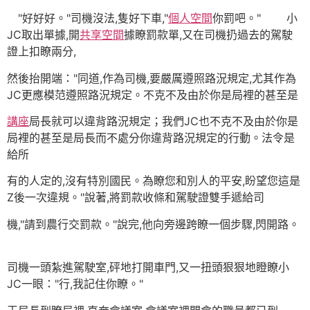
"好好好。"司機沒法,隻好下車,"
個人空間
你罰吧。" 小
JC取出單據,開
共享空間
據瞭罰款單,又在司機扔過去的駕駛
證上扣瞭兩分,
然後抬開端："同道,作為司機,要嚴厲遵照路況規定,尤其作為
JC更應模范遵照路況規定。不克不及由於你是局裡的甚至是
講座
局長就可以違背路況規定；我們JC也不克不及由於你是
局裡的甚至是局長而不處分你違背路況規定的行動。法令是
給所
有的人定的,沒有特別國民。為瞭您和別人的平安,盼望您這是
Z後一次違規。"說著,將罰款收條和駕駛證雙手遞給司
機,"請到農行交罰款。"說完,他向旁邊跨瞭一個步驟,閃開路。
司機一頭紮進駕駛室,砰地打開車門,又一扭頭狠狠地瞪瞭小
JC一眼："行,我記住你瞭。"