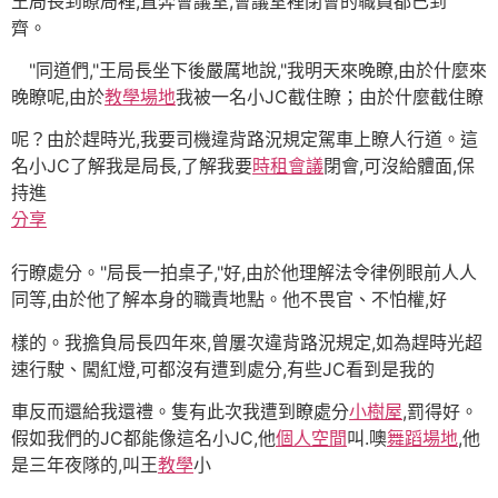
王局長到瞭局裡,直奔會議室,會議室裡閉會的職員都已到
齊。
"同道們,"王局長坐下後嚴厲地說,"我明天來晚瞭,由於什麼來
晚瞭呢,由於
教學場地
我被一名小JC截住瞭；由於什麼截住瞭
呢？由於趕時光,我要司機違背路況規定駕車上瞭人行道。這
名小JC了解我是局長,了解我要
時租會議
閉會,可沒給體面,保
持進
分享
行瞭處分。"局長一拍桌子,"好,由於他理解法令律例眼前人人
同等,由於他了解本身的職責地點。他不畏官、不怕權,好
樣的。我擔負局長四年來,曾屢次違背路況規定,如為趕時光超
速行駛、闖紅燈,可都沒有遭到處分,有些JC看到是我的
車反而還給我還禮。隻有此次我遭到瞭處分
小樹屋
,罰得好。
假如我們的JC都能像這名小JC,他
個人空間
叫.噢
舞蹈場地
,他
是三年夜隊的,叫王
教學
小