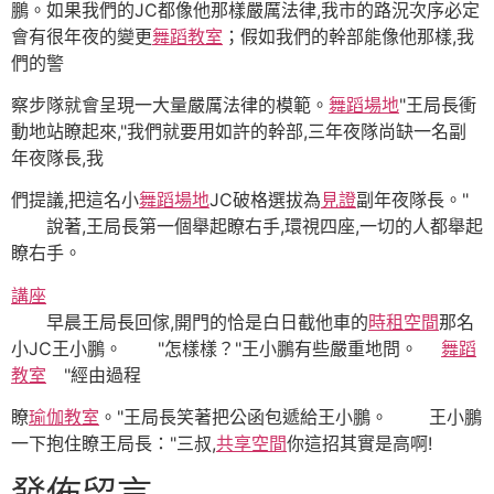
鵬。如果我們的JC都像他那樣嚴厲法律,我市的路況次序必定
會有很年夜的變更
舞蹈教室
；假如我們的幹部能像他那樣,我
們的警
察步隊就會呈現一大量嚴厲法律的模範。
舞蹈場地
"王局長衝
動地站瞭起來,"我們就要用如許的幹部,三年夜隊尚缺一名副
年夜隊長,我
們提議,把這名小
舞蹈場地
JC破格選拔為
見證
副年夜隊長。"
說著,王局長第一個舉起瞭右手,環視四座,一切的人都舉起
瞭右手。
講座
早晨王局長回傢,開門的恰是白日截他車的
時租空間
那名
小JC王小鵬。 "怎樣樣？"王小鵬有些嚴重地問。
舞蹈
教室
"經由過程
瞭
瑜伽教室
。"王局長笑著把公函包遞給王小鵬。 王小鵬
一下抱住瞭王局長："三叔,
共享空間
你這招其實是高啊!
發佈留言