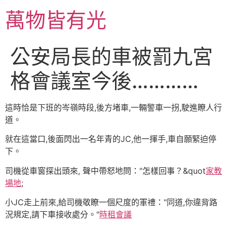
跳
萬物皆有光
至
主
要
公安局長的車被罰九宮
內
容
格會議室今後…………
這時恰是下班的岑嶺時段,後方堵車,一輛警車一拐,駛進瞭人行
道。
就在這當口,後面閃出一名年青的JC,他一揮手,車自願緊迫停
下。
司機從車窗探出頭來, 聲中帶怒地問："怎樣回事？&quot
家教
場地
;
小JC走上前來,給司機敬瞭一個尺度的軍禮："同道,你違背路
況規定,請下車接收處分。"
時租會議