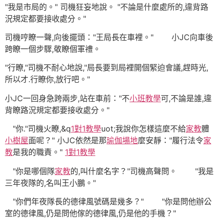
"我是市局的。" 司機狂妄地說。 "不論是什麼處所的,違背路
況規定都要接收處分。"
司機哼瞭一聲,向後擺頭："王局長在車裡。" 小JC向車後
跨瞭一個步驟,敬瞭個軍禮。
"行瞭,"司機不耐心地說,"局長要到局裡開個緊迫會議,趕時光,
所以才.行瞭你,放行吧。"
小JC一回身急跨兩步,站在車前："不
小班教學
可,不論是誰,違
背瞭路況規定都要接收處分。"
"你."司機火瞭,&q
1對1教學
uot;我說你怎樣這麼不給
家教
體
小樹屋
面呢？" 小JC依然是那
瑜伽場地
麼安靜："履行法令
家
教
是我的職責。"
1對1教學
"你是哪個隊
家教
的,叫什麼名字？"司機高聲問。 "我是
三年夜隊的,名叫王小鵬。"
"你們年夜隊長的德律風號碼是幾多？" "你是問他辦公
室的德律風,仍是問他傢的德律風,仍是他的手機？"